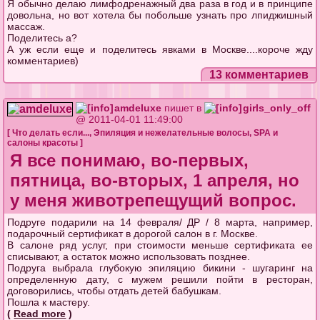
Я обычно делаю лимфодренажный два раза в год и в принципе
довольна, но вот хотела бы побольше узнать про лпиджишный
массаж.
Поделитесь а?
А уж если еще и поделитесь явками в Москве....короче жду
комментариев)
13 комментариев
amdeluxe
пишет в
girls_only_off
@ 2011-04-01 11:49:00
[
Что делать если...
,
Эпиляция и нежелательные волосы
,
SPA и
салоны красоты
]
Я все понимаю, во-первых,
пятница, во-вторых, 1 апреля, но
у меня животрепещущий вопрос.
Подруге подарили на 14 февраля/ ДР / 8 марта, например,
подарочный сертификат в дорогой салон в г. Москве.
В салоне ряд услуг, при стоимости меньше сертификата ее
списывают, а остаток можно использовать позднее.
Подруга выбрала глубокую эпиляцию бикини - шугаринг на
определенную дату, с мужем решили пойти в ресторан,
договорились, чтобы отдать детей бабушкам.
Пошла к мастеру.
(
Read more
)