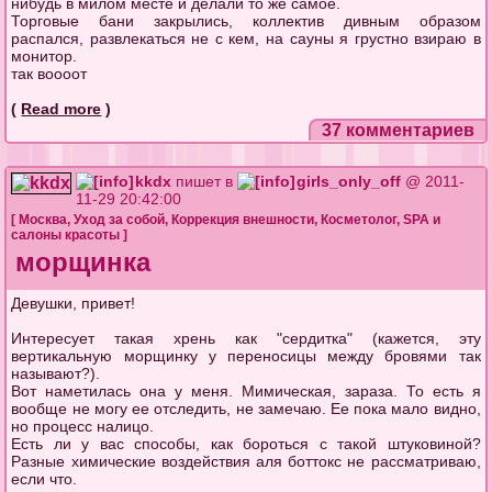
нибудь в милом месте и делали то же самое.
Торговые бани закрылись, коллектив дивным образом
распался, развлекаться не с кем, на сауны я грустно взираю в
монитор.
так воооот
(
Read more
)
37 комментариев
kkdx
пишет в
girls_only_off
@ 2011-
11-29 20:42:00
[
Москва
,
Уход за собой
,
Коррекция внешности
,
Косметолог
,
SPA и
салоны красоты
]
морщинка
Девушки, привет!
Интересует такая хрень как "сердитка" (кажется, эту
вертикальную морщинку у переносицы между бровями так
называют?).
Вот наметилась она у меня. Мимическая, зараза. То есть я
вообще не могу ее отследить, не замечаю. Ее пока мало видно,
но процесс налицо.
Есть ли у вас способы, как бороться с такой штуковиной?
Разные химические воздействия аля боттокс не рассматриваю,
если что.