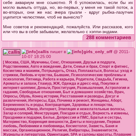
себе аквариум мне ссыкотно. Я б успокоилась, если бы их
могло вымыть оттуда, но, во-первых, у меня не такой поток, а
во-вторых, они же нас вчера грызли - вдруг рыбка-лазутчик
уцепится челюстями, чтоб не вынесло?
Мне советов и рекомендаций, пожалуйста. Или рассказов, кого
или что вы в себе забывали, желательно с хэппи-эндами.
288 комментариев
callis
пишет в
girls_only_off
@ 2011-
10-07 18:25:00
[
Москва
,
США
,
Мужчины
,
Секс
,
Отношения
,
Друзья и подруги
,
Родственники
,
Авто и вождение
,
Дети
,
Семья и брак
,
Спорт и фитнес
,
Косметика и макияж
,
Потрындеть
,
Отказ
,
Поплакаться
,
Волосы: уход и
стрижки
,
Любовь и чувства
,
Бывшие
,
Психологические проблемы и
психология
,
Пятница
,
Работа и карьера
,
Родители
,
Свадьба
,
Гигиена
,
Ароматы и запахи
,
Гламур
,
ЖЖ
,
Одежда и дресс-код
,
Покупки и
интернет-шоппинг
,
Деньги
,
Проституция
,
Размышления
,
Астрология и
гадания
,
Свободные отношения
,
Быт и домашнее хозяйство
,
Врач
,
Опросы
,
Обувь
,
Конец истории
,
Расставания и разводы
,
Досуг и
развлечения
,
Интересы
,
Еда
,
Починка и ремонт
,
Женщины
,
Аборт
,
Беременность и роды
,
Контрацепция
,
Здоровье и лекарства
,
Сновидения
,
Юмор
,
Интернет
,
Эпиляция и нежелательные волосы
,
Загар и солярий
,
Менструация
,
Поездки и отдых
,
Верность и измены
,
Праздники и подарки
,
Белье
,
Депрессия и ПМС
,
Братья и сестры
,
Материнство
,
Коррекция внешности
,
Диеты и похудение
,
Первая
любовь
,
Любовники и любовницы
,
Косметолог
,
Зависть
,
Баня и
массаж
,
Организационное
,
Религия
,
Вибраторы
,
Знаменитости
,
Журналы и литература
,
Ориентация
,
SPA и салоны красоты
,
Плавание