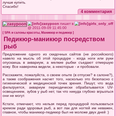
лучше купить.
Спасибо!
4 комментария
zasypoon
пишет в
girls_only_off
@ 2011-09-09 11:45:00
[
SPA и салоны красоты
,
Маникюр и педикюр
]
Педикюр-маникюр посредством
рыб
Предложение одного из скидочных сайтов (не российского)
навело на мысль об этой процедуре - когда ноги или руки
опускаешь в аквариум, а мелкие рыбки съедают отмершую
кожу. Все наверняка видели, а некоторые - и пробовали.
Расскажите, пожалуйста, о своем опыте (в отпуске? в салоне?),
а также соображения насчет того, насколько это безопасно с
гигиенической и медицинской точек зрения. Пишут, что вода
фильтруется, аквариум периодически обрабатывается UV-
освещением, зубов у рыб нет, так что никуда глубоко вгрызться
они не могут.
Кстати, отмечают, что нельзя перед процедурой пользоваться
кремом ради здоровья рыб, а вот лак для ногтей им неважен,
главное, чтобы маникюр-педикюр был не моложе двух дней :)