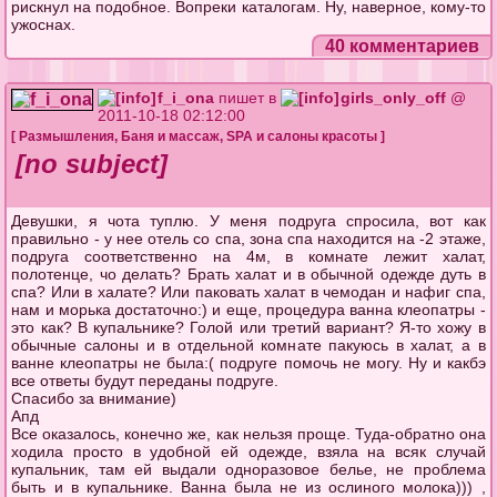
рискнул на подобное. Вопреки каталогам. Ну, наверное, кому-то
ужоснах.
40 комментариев
f_i_ona
пишет в
girls_only_off
@
2011-10-18 02:12:00
[
Размышления
,
Баня и массаж
,
SPA и салоны красоты
]
[no subject]
Девушки, я чота туплю. У меня подруга спросила, вот как
правильно - у нее отель со спа, зона спа находится на -2 этаже,
подруга соответственно на 4м, в комнате лежит халат,
полотенце, чо делать? Брать халат и в обычной одежде дуть в
спа? Или в халате? Или паковать халат в чемодан и нафиг спа,
нам и морька достаточно:) и еще, процедура ванна клеопатры -
это как? В купальнике? Голой или третий вариант? Я-то хожу в
обычные салоны и в отдельной комнате пакуюсь в халат, а в
ванне клеопатры не была:( подруге помочь не могу. Ну и какбэ
все ответы будут переданы подруге.
Спасибо за внимание)
Апд
Все оказалось, конечно же, как нельзя проще. Туда-обратно она
ходила просто в удобной ей одежде, взяла на всяк случай
купальник, там ей выдали одноразовое белье, не проблема
быть и в купальнике. Ванна была не из ослиного молока))) ,