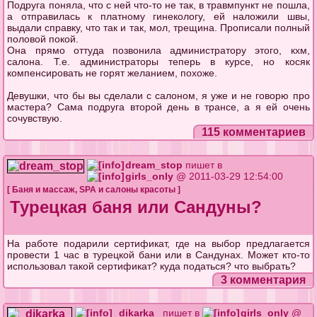
Подруга поняла, что с ней что-то не так, в травмпункт не пошла,
а отправилась к платному гинекологу, ей наложили швы,
выдали справку, что так и так, мол, трещина. Прописали полный
половой покой.
Она прямо оттуда позвонила администратору этого, кхм,
салона. Т.е. администраторы теперь в курсе, но косяк
компенсировать не горят желанием, похоже.
Девушки, что бы вы сделали с салоном, я уже и не говорю про
мастера? Сама подруга второй день в трансе, а я ей очень
сочувствую.
115 комментариев
dream_stop
пишет в
girls_only
@ 2011-03-29 12:54:00
[
Баня и массаж
,
SPA и салоны красоты
]
Турецкая баня или Сандуны?
На работе подарили сертификат, где на выбор предлагается
провести 1 час в турецкой бани или в Сандунах. Может кто-то
использовал такой сертификат? куда податься? что выбрать?
3 комментария
_dikarka_
пишет в
girls_only
@