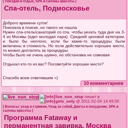
[
Поездки и отдых
,
SPA и салоны красоты
]
Спа-отель, Подмосковье
Доброго времени суток!
Поискала в поиске..но такого не нашла.
Нужен спа-отель\санаторий со спа, чтобы уехать туда дня на 3-
4 из Москвы (едет молодая пара). Средней ценовой категории,
и было бы неплохо, если бы какие-то процедуры были
включены в стоимость. Но если действительно хорошее место,
то можно доплатить за процедуры.
Чтобы было не очень шумно, но обстановка не совковая.
Отдыхал кто-то из вас? Посоветуйте хорошее место?
Спасибо всем ответившим =)
10 комментариев
live_non_stop
пишет в
girls_only
@ 2011-02-04 14:49:00
[
Волосы: уход и стрижки
,
Уход за собой
,
Диеты и похудение
,
SPA и
салоны красоты
]
Программа Fataway и
перманентная завивка. Москва