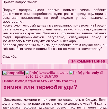
Привет, вопрос таков:
Подруга предпринимает первые попытки зачать ребёнка
(фактически они попробовали один раз в период овуляции и
результат неизвестен), на этой неделе у неё назначена
мезотерапия.
Косметолог, который делает мезотерапию, приезжает из Греции
раз в пол года, делает очень качественно и гораздо дешевле
чем в салонах красоты. Учитывая, что попытки зачать ребенка
будут предприниматься регулярно, следующий поход к
косметологу может случиться оочень нескоро.
Вопроса два: велики ли риски для ребенка в том случае если он
всё таки был зачат и пошли бы вы на ее месте к косметологу?
Спасибо.
14 комментариев
lamparilla
пишет в
girls_only
@
2010-11-07 15:57:00
[
Волосы: уход и стрижки
,
SPA и салоны красоты
]
химия или термобигуди?
Захотелось локонов и при этом не спать ночь в бигуди. Если
делать химию, то надо ли потом что-то делать с утра? Я как-то
завивалась, эффект держался ровно час, но у меня тогда