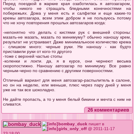
Перед поездкой в жаркие края озаботилась я автозагаром,
чтобы никого не стращать бледными конечностями на
побережьях. Дома у меня есть и салфетки и еще какие-то
кремы автозагара, всем этим добром я не пользуюсь потому
что не хочу повторения прошлых автозагаров когда:
-непонятно что делать с кистями рук с внешней стороны:
мазать-не мазать, мазать по минимуму? обычно наношу крем,
результат не устраивает. Даже минимальноое количество крема
- слишком много: черные руки. Не наношу - как будто
приставили руки от кого-то другого
-тоже с верхней частью стопы
-коленки и локти. да, я в курсе, они чернеют весьма
скоропостижно. Наношу автозагар по минимуму. Все равно
черным-черно по сравнению с другими поверхностями.
Отличный вариант для меня автозагар-распылитель в салоне,
но он на неделю, или меньше, плюс через пару дней у меня
уже не так все шоколадно.
Не дайте пропасть, а то у меня белый бикини и мечта с ним не
сливатся.
26 комментариев
bombay_duck
пишет в
girls_only_off
@ 2011-11-17
23:18:00