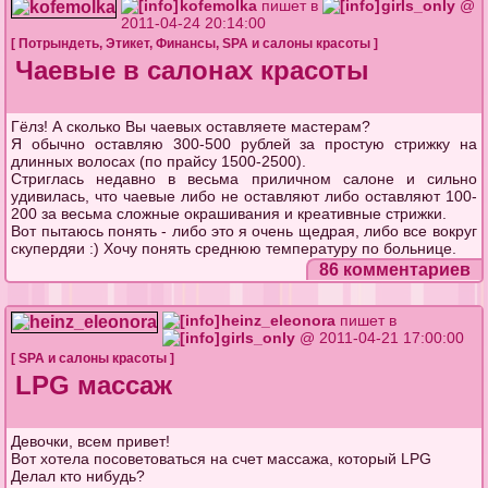
kofemolka
пишет в
girls_only
@
2011-04-24 20:14:00
[
Потрындеть
,
Этикет
,
Финансы
,
SPA и салоны красоты
]
Чаевые в салонах красоты
Гёлз! А сколько Вы чаевых оставляете мастерам?
Я обычно оставляю 300-500 рублей за простую стрижку на
длинных волосах (по прайсу 1500-2500).
Стриглась недавно в весьма приличном салоне и сильно
удивилась, что чаевые либо не оставляют либо оставляют 100-
200 за весьма сложные окрашивания и креативные стрижки.
Вот пытаюсь понять - либо это я очень щедрая, либо все вокруг
скупердяи :) Хочу понять среднюю температуру по больнице.
86 комментариев
heinz_eleonora
пишет в
girls_only
@ 2011-04-21 17:00:00
[
SPA и салоны красоты
]
LPG массаж
Девочки, всем привет!
Вот хотела посоветоваться на счет массажа, который LPG
Делал кто нибудь?