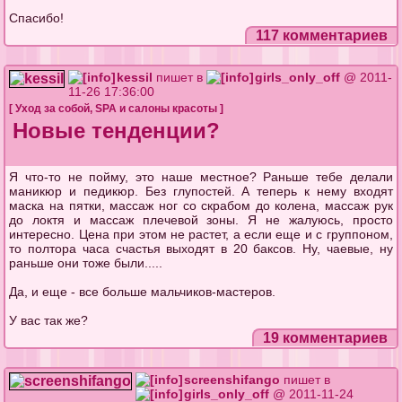
Спасибо!
117 комментариев
kessil
пишет в
girls_only_off
@ 2011-
11-26 17:36:00
[
Уход за собой
,
SPA и салоны красоты
]
Новые тенденции?
Я что-то не пойму, это наше местное? Раньше тебе делали
маникюр и педикюр. Без глупостей. А теперь к нему входят
маска на пятки, массаж ног со скрабом до колена, массаж рук
до локтя и массаж плечевой зоны. Я не жалуюсь, просто
интересно. Цена при этом не растет, а если еще и с группоном,
то полтора часа счастья выходят в 20 баксов. Ну, чаевые, ну
раньше они тоже были.....
Да, и еще - все больше мальчиков-мастеров.
У вас так же?
19 комментариев
screenshifango
пишет в
girls_only_off
@ 2011-11-24