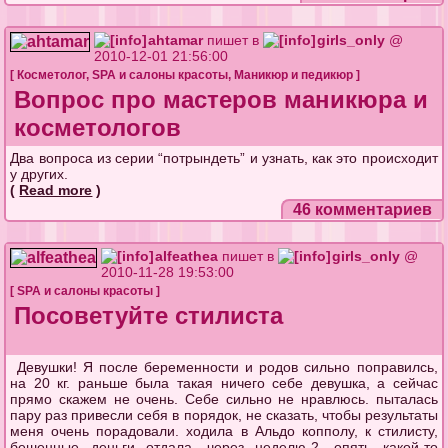
ahtamar
пишет в
girls_only
@
2010-12-01 21:56:00
[
Косметолог
,
SPA и салоны красоты
,
Маникюр и педикюр
]
Вопрос про мастеров маникюра и
косметологов
Два вопроса из серии “потрындеть” и узнать, как это происходит
у других.
(
Read more
)
46 комментариев
alfeathea
пишет в
girls_only
@
2010-11-28 19:53:00
[
SPA и салоны красоты
]
Посоветуйте стилиста
Девушки! Я после беременности и родов сильно поправилсь,
на 20 кг. раньше была такая ничего себе девушка, а сейчас
прямо скажем не очень. Себе сильно не нравлюсь. пыталась
пару раз привесли себя в порядок, не сказать, чтобы результаты
меня очень порадовали. ходила в Альдо копполу, к стилисту,
бешенные деньги отдала, через неделю-2, опять какой-то