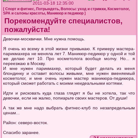
2011-03-18 12:35:00
[
Спорт и фитнес
,
Потрындеть
,
Волосы: уход и стрижки
,
Косметолог
,
SPA и салоны красоты
,
Маникюр и педикюр
]
Порекомендуйте специалистов,
пожалуйста!
Девочки-москвички. Мне нужна помощь.
Я очень ко всему в этой жизни привыкаю. К примеру мастера-
парикмахера не меняла лет 7. Маникюр-педикюр у одной и той
же делаю лет 10. Про косметолога вообще молчу. Но... я
переезжаю в Москву.
И мне нужен парикмахер, который будет делать из меня
блондинку и оставит волосы живыми, мне нужен вменяемый
косметолог, и мне очень нужен мастер маникюра-педикюра,
который сможет работать с моими неидеальными когтями.
Идти и рисковать куда глаза глядят я бы не хотела, так что
девочки, если не жалко, попиарьте своих мастеров. От души!
А так же мне надо выбрать фитнес-клуб по незапредельным
ценам...
Район: северо-восток.
Спасибо заранее.