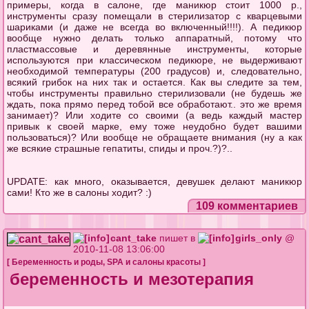
примеры, когда в салоне, где маникюр стоит 1000 р.,
инструменты сразу помещали в стерилизатор с кварцевыми
шариками (и даже не всегда во включенный!!!!). А педикюр
вообще нужно делать только аппаратный, потому что
пластмассовые и деревянные инструменты, которые
используются при классическом педикюре, не выдерживают
необходимой температуры (200 градусов) и, следовательно,
всякий грибок на них так и остается. Как вы следите за тем,
чтобы инструменты правильно стерилизовали (не будешь же
ждать, пока прямо перед тобой все обработают.. это же время
занимает)? Или ходите со своими (а ведь каждый мастер
привык к своей марке, ему тоже неудобно будет вашими
пользоваться)? Или вообще не обращаете внимания (ну а как
же всякие страшные гепатиты, спиды и проч.?)?..
UPDATE: как много, оказывается, девушек делают маникюр
сами! Кто же в салоны ходит? :)
109 комментариев
cant_take
пишет в
girls_only
@
2010-11-08 13:06:00
[
Беременность и роды
,
SPA и салоны красоты
]
беременность и мезотерапия