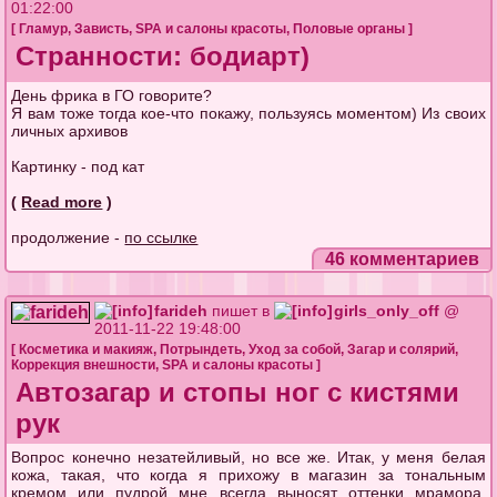
01:22:00
[
Гламур
,
Зависть
,
SPA и салоны красоты
,
Половые органы
]
Странности: бодиарт)
День фрика в ГО говорите?
Я вам тоже тогда кое-что покажу, пользуясь моментом) Из своих
личных архивов
Картинку - под кат
(
Read more
)
продолжение -
по ссылке
46 комментариев
farideh
пишет в
girls_only_off
@
2011-11-22 19:48:00
[
Косметика и макияж
,
Потрындеть
,
Уход за собой
,
Загар и солярий
,
Коррекция внешности
,
SPA и салоны красоты
]
Автозагар и стопы ног с кистями
рук
Вопрос конечно незатейливый, но все же. Итак, у меня белая
кожа, такая, что когда я прихожу в магазин за тональным
кремом или пудрой мне всегда выносят оттенки мрамора.