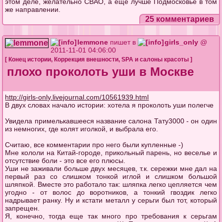
этом деле, желательно СВАО, а еще лучше Подмосковье в том
же направлении.
25 комментариев
lemmone
пишет в
girls_only
@
2011-11-01 04:06:00
[
Конец истории
,
Коррекция внешности
,
SPA и салоны красоты
]
плохо проколоть уши в Москве
http://girls-only.livejournal.com/10561
939.html
В двух словах начало истории: хотела я проколоть уши полегче
Увидела примелькавшееся название салона Тату3000 - он один
из немногих, где колят иголкой, и выбрала его.
Считаю, все комментарии про него были купленные -)
Мне кололи на Китай-городе, прикольный парень, но веселье и
отсутствие боли - это все его плюсы.
Уши не заживали больше двух месяцев, т.к. сережки мне дал на
первый раз со слишком тонкой иглой и слишком большой
шляпкой. Вместе это работало так: шляпка легко цепляется чем
угодно - от волос до воротников, а тонкий гвоздик легко
надрывает ранку. Ну и кстати металл у серьги был тот, который
запрещен.
Я, конечно, тогда еще так много про требования к серьгам