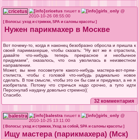
cricetus
пишет в
girls_only
@
2010-10-26 08:55:00
[
Волосы: уход и стрижки
,
SPA и салоны красоты
]
Нужен парикмахер в Москве
Вот почему-то, когда я наконец безобразно обросла и пришла к
своей парикмахерше, чтобы сказать: "Ну вот же я отрастила,
давайте что-нибудь теперь прекрасное и необычное
придумаем", оказалось, что она уволилась в неизвестном
направлении.
Может, вы мне посоветуете какого-нибудь мастера-вот-прям-
стилиста, чтобы с головой что-нибудь радикально новое
сделать. В том смысле, чтобы это он бы сам и придумал, а не я
изобретала. Потому что стричься надо срочно, а тупо идти
Персонулаб наудачу довольно стремно((
Спасибо.
32 комментария
balestra
пишет в
girls_only
@
2010-10-25 13:11:00
[
Волосы: уход и стрижки
,
Уход за собой
,
SPA и салоны красоты
]
Ищу мастера (парикмахера) (Мск)