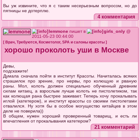
Вы уж извините, что я с таким несерьезным вопросом, но до
пятницы не дотерплю.
4 комментария
lemmone
пишет в
girls_only
@
2011-05-23 00:44:00
[
Врач
,
Требуются
,
Косметолог
,
SPA и салоны красоты
]
хорошо проколоть уши в Москве
Девы,
подскажите!
Думала сначала пойти в институт Красоты. Начиталась всяких
страшилок про зрение, про нервы, про колющую и рваную
раны. Мол, колоть должен специально обученный древним
силам китаец, а взрослым лучше колоть не пистолетиком, так
как колющая рана быстрее заживает. Теперь хочу прокалывать
иглой (катетером), и институт красоты со своими пистолетами
отвалился. Ну хотя бы в особое могущество китайцев в этом
деле не поверила))
В общем, нужен хороший проверенный товарищ, и есть ли
впечатления от прокалывания катетером?
21 комментарий