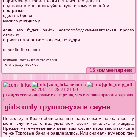
парикмахеры-косметологи остались там далеко.
подскажите мне, пожалуйста, куда и кому мне пойти
постричься
сделать брови
маникюр-педикюр
если это будет район новослободская-маяковская просто
отлично!
стрижка на короткие волосы, не кудри.
спасибо большое)
возможно, пост будет позже удален
теги сразу после.
15 комментариев
zem_firka
пишет в
girls_only_off
@ 2011-11-29 21:21:00
[
Уход за собой
,
Здоровье и лекарства
,
SPA и салоны красоты
,
Украина
]
girls only групповуха в сауне
Поскольку в Киеве общественных бань совсем не осталось, у
меня случились с наступлением осени пичалька и хандра.
Прежде мы еженедельно девичьим коллективом вваливались в
те же Торговые бани и развлекались. Или снимали нумерок где-