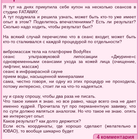
Я тут на днях прикупила себе купон на несколько сеансов в
студию FATAWAY.
А тут подумала и решила узнать, может быть кто-то уже имеет
опыт в этом? Поделитесь впечатлениями? Есть ли результат?
Сколько надо ходить, чтобы результат был?
На всякий случай перечисляю что в сеанс входит, может быть
кто-то сталкивался с каждой процедурой по отдельности?
вибромассаж тела на платформе BodyRex
сеанс ультразвуковой липосакции «Джурине»с
одновременными сеансами ухода за кожей лица (очищение,
лифтинг, массаж)
сеанс в инфракрасной сауне
прием воды, насыщенной минералами
сама, честно говоря, ни одну из этих процедур не проходила,
потому интересно, стоит ли на что-то надеяться.
ну и сразу спрошу, чтобы два раза не писать.
Что такое химия я знаю. но все равно, чаще всего она не дает
именно кудрей. Прочитала тут про перманентную завивку, что
по сути должно являться аналогом. Но что такое не знаю. опять
же интересует опыт.
Каков результат? как долго держится?
Если есть координаты, где хорошо сделают (желательно в
ЮВАО), то вообще шикарно будет
4 комментария