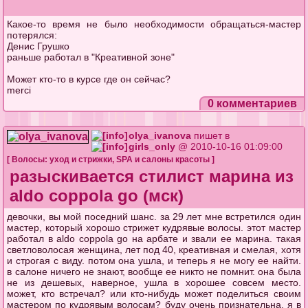
Какое-то время не было необходимости обращаться-маcтер
потерялся:
Денис Грушко
раньше работал в "Креативной зоне"
Может кто-то в курсе где он сейчас?
merci
0 комментариев
olya_ivanova
пишет в
girls_only
@ 2010-10-16 01:09:00
[
Волосы: уход и стрижки
,
SPA и салоны красоты
]
разыскивается стилист марина из
aldo coppola go (мск)
девочки, вы мой поседний шанс. за 29 лет мне встретился один
мастер, который хорошо стрижет кудрявые волосы. этот мастер
работал в aldo coppola go на арбате и звали ее марина. такая
светловолосая женщина, лет под 40, креативная и смелая, хотя
и строгая с виду. потом она ушла, и теперь я не могу ее найти.
в салоне ничего не знают, вообще ее никто не помнит. она была
не из дешевых, наверное, ушла в хорошее совсем место.
может, кто встречал? или кто-нибудь может поделиться своим
мастером по кудрявым волосам? буду очень признательна. я в