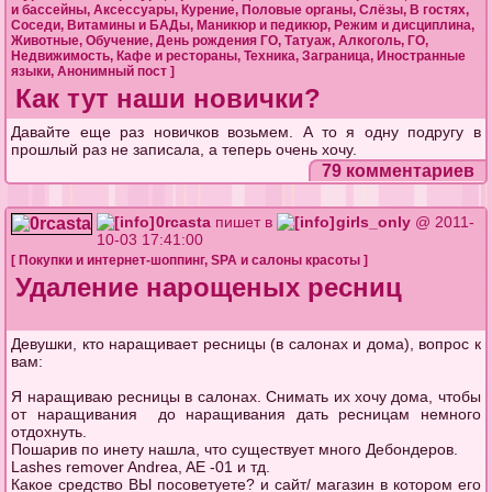
и бассейны
,
Аксессуары
,
Курение
,
Половые органы
,
Слёзы
,
В гостях
,
Соседи
,
Витамины и БАДы
,
Маникюр и педикюр
,
Режим и дисциплина
,
Животные
,
Обучение
,
День рождения ГО
,
Татуаж
,
Алкоголь
,
ГО
,
Недвижимость
,
Кафе и рестораны
,
Техника
,
Заграница
,
Иностранные
языки
,
Анонимный пост
]
Как тут наши новички?
Давайте еще раз новичков возьмем. А то я одну подругу в
прошлый раз не записала, а теперь очень хочу.
79 комментариев
0rcasta
пишет в
girls_only
@ 2011-
10-03 17:41:00
[
Покупки и интернет-шоппинг
,
SPA и салоны красоты
]
Удаление нарощеных ресниц
Девушки, кто наращивает ресницы (в салонах и дома), вопрос к
вам:
Я наращиваю ресницы в салонах. Снимать их хочу дома, чтобы
от наращивания до наращивания дать ресницам немного
отдохнуть.
Пошарив по инету нашла, что существует много Дебондеров.
Lashes remover Andrea, AE -01 и тд.
Какое средство ВЫ посоветуете? и сайт/ магазин в котором его