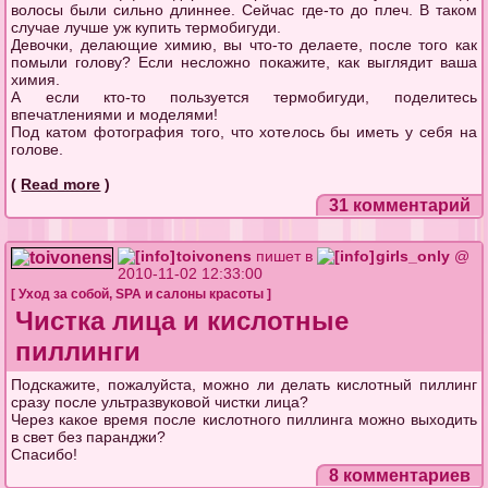
волосы были сильно длиннее. Сейчас где-то до плеч. В таком
случае лучше уж купить термобигуди.
Девочки, делающие химию, вы что-то делаете, после того как
помыли голову? Если несложно покажите, как выглядит ваша
химия.
А если кто-то пользуется термобигуди, поделитесь
впечатлениями и моделями!
Под катом фотография того, что хотелось бы иметь у себя на
голове.
(
Read more
)
31 комментарий
toivonens
пишет в
girls_only
@
2010-11-02 12:33:00
[
Уход за собой
,
SPA и салоны красоты
]
Чистка лица и кислотные
пиллинги
Подскажите, пожалуйста, можно ли делать кислотный пиллинг
сразу после ультразвуковой чистки лица?
Через какое время после кислотного пиллинга можно выходить
в свет без паранджи?
Спасибо!
8 комментариев