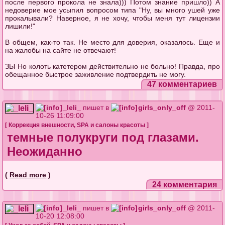
после первого прокола не знала))) Потом знание пришло)) А
недоверие мое усыпил вопросом типа "Ну, вы много ушей уже
прокалывали? Наверное, я не хочу, чтобы меня тут лицензии
лишили!"
В общем, как-то так. Не место для доверия, оказалось. Еще и
на жалобы на сайте не отвечают!
ЗЫ Но колоть катетером действительно не больно! Правда, про
обещанное быстрое заживление подтвердить не могу.
47 комментариев
_leli_
пишет в
girls_only_off
@ 2011-
10-26 11:09:00
[
Коррекция внешности
,
SPA и салоны красоты
]
темные полукруги под глазами.
Неожиданно
(
Read more
)
24 комментария
_leli_
пишет в
girls_only_off
@ 2011-
10-20 12:08:00