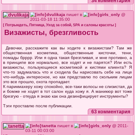
34 комментария
dvulikaja
пишет в
girls_only
@
2011-03-18 11:35:00
[
Потрындеть
,
Пятница
,
Уход за собой
,
SPA и салоны красоты
]
Визажисты, брезгливость
Девочки, расскажите как вы ходите к визажистам? Там же
общественная косметика, общественные кисточки, тени,
помады брррр. Или я одна такая брезгливая, и мне противно, а
в принципе все нормально, все ходят и не парятся? Или есть
визажисты, пользующиеся косметикой и кистями клиента? Я
что-то задумалась что и сходила бы нарисовать себе на лице
что-нибудь интересное, но как представлю по скольким лицам
это все прошло, охота пропадает.
К парикмахеру хожу спокойно, все-таки волосы не слизистая, да
и бомже не ходят в тот салон куда хожу я. А маникюр вот тоже
брезгую - откуда я знаю как она дезинфицирует инструменты?
Тэги проставлю после публикации.
63 комментария
tanetta
пишет в
girls_only
@ 2011-
03-11 00:03:00