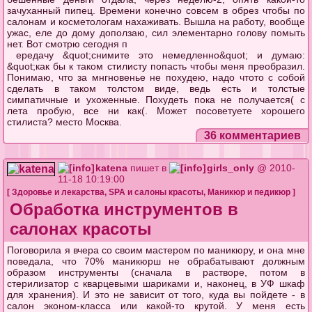
зачуханный пипец. Времени конечно совсем в обрез чтобы по
салонам и косметологам нахаживать. Вышла на работу, вообще
ужас, еле до дому доползаю, сил элементарно голову помыть
нет. Вот смотрю сегодня п
ередачу &quot;снимите это немедленно&quot; и думаю:
&quot;как бы к таком стилисту попасть чтобы меня преобразил.
Понимаю, что за мнгновенье не похудею, надо чтото с собой
сделать в таком толстом виде, ведь есть и толстые
симпатичные и ухоженные. Похудеть пока не получается( с
лета пробую, все ни как(. Может посоветуете хорошего
стилиста? место Москва.
36 комментариев
katena
пишет в
girls_only
@ 2010-
11-18 10:19:00
[
Здоровье и лекарства
,
SPA и салоны красоты
,
Маникюр и педикюр
]
Обработка инструментов в
салонах красоты
Поговорила я вчера со своим мастером по маникюру, и она мне
поведала, что 70% маникюрш не обрабатывают должным
образом инструменты (сначала в растворе, потом в
стерилизатор с кварцевыми шариками и, наконец, в УФ шкаф
для хранения). И это не зависит от того, куда вы пойдете - в
салон эконом-класса или какой-то крутой. У меня есть