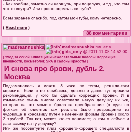
- Как вообще, заметно ли наощупь, при поцелуях, и т.д., что там
что-то внутри? Или просто нормальная губа?
Всем заранее спасибо, под катом мои губы, кому интересно.
(
Read more
)
88 комментариев
madreannushka
пишет в
girls_only
@ 2011-11-08 14:52:00
[
Уход за собой
,
Эпиляция и нежелательные волосы
,
Коррекция
внешности
,
Косметолог
,
SPA и салоны красоты
]
И снова про брови, дубль 2.
Москва
Подзаманалась я искать 3 часа по тегам, решила-таки
спросить. Если я не ошибаюсь, довольно давно тут просили
рекомендаций, у кого бы сделать коррекцию бровей. И в
комментах очень многие советовали некую девушку их жж,
которая на тот момент брала за преображение (а судя по
фоткам её клиенток там реально было превращение из
чудовища в красавицу путем изменения формы бровей) около
2 т.рублей. Так вот, может, кто-то понимает, о ком я сейчас и
даст ссылку на ту девушку?
Или же посоветуйте плиз хорошего-хорошего специалиста в