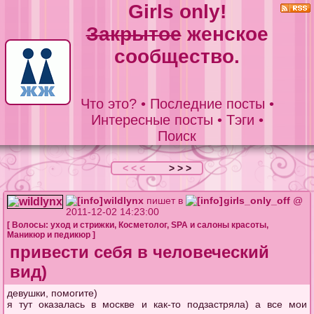
Girls only!
Закрытое
женское
сообщество.
Что это?
•
Последние посты
•
Интересные посты
•
Тэги
•
Поиск
< < <
> > >
wildlynx
пишет в
girls_only_off
@
2011-12-02 14:23:00
[
Волосы: уход и стрижки
,
Косметолог
,
SPA и салоны красоты
,
Маникюр и педикюр
]
привести себя в человеческий
вид)
девушки, помогите)
я тут оказалась в москве и как-то подзастряла) а все мои