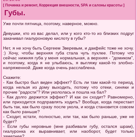
[
Починка и ремонт
,
Коррекция внешности
,
SPA и салоны красоты
]
Губы.
Уже почти пятница, поэтому, наверное, можно.
Девушки, кто из вас делал, или у кого кто-то из близких подруг
закачивал гиалуроновую кислоту в губы?
Нет, я не хочу быть Сергеем Зверевым, и дакфейс тоже не хочу.
:) Хочу, чтобы верхняя губа стала чуть пухлее. Потому что
сейчас нижняя губа у меня нормальная, а верхняя - "домиком",
и поэтому, когда я не улыбаюсь, я выгляжу какой-то злобно-
напряженной. Даже когда очень расслаблена.
Скажите:
- Как быстро был виден эффект? Есть ли там какой-то период,
когда нельзя из дому выходить, потому что отеки, синяки и
прочие "радости"? Или укололась и пошла на бал?
- Как долго держится эффект? И как он сходит? Равномерно,
или приходится подправлять ходить? Вообще, когда перестает
быть так, как было сразу после укола, и когда становится совсем
как было раньше?
- Сходит, кстати, полностью, или так, как было раньше, уже не
будет?
- Если губы неровные (мне разбивали губу, остался шрам),
гиалуронка их выравнивает, или наоборот, будет только
заметнее?