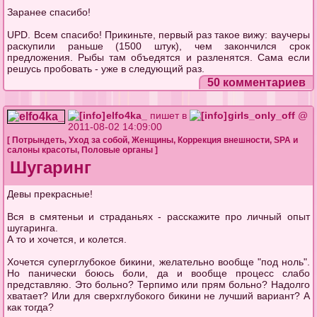
Заранее спасибо!
UPD. Всем спасибо! Прикиньте, первый раз такое вижу: ваучеры
раскупили раньше (1500 штук), чем закончился срок
предложения. Рыбы там объедятся и разленятся. Сама если
решусь пробовать - уже в следующий раз.
50 комментариев
elfo4ka_
пишет в
girls_only_off
@
2011-08-02 14:09:00
[
Потрындеть
,
Уход за собой
,
Женщины
,
Коррекция внешности
,
SPA и
салоны красоты
,
Половые органы
]
Шугаринг
Девы прекрасные!
Вся в смятеньи и страданьях - расскажите про личный опыт
шугаринга.
А то и хочется, и колется.
Хочется суперглубокое бикини, желательно вообще "под ноль".
Но панически боюсь боли, да и вообще процесс слабо
представляю. Это больно? Терпимо или прям больно? Надолго
хватает? Или для сверхглубокого бикини не лучший вариант? А
как тогда?