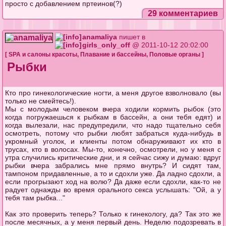
просто с добавлением пртеинов(?)
29 комментариев
anamaliya
пишет в
girls_only_off
@ 2011-10-12 20:02:00
[
SPA и салоны красоты
,
Плавание и бассейны
,
Половые органы
]
Рыбки
Кто про гинекологические ногти, а меня другое взволновало (вы
только не смейтесь!).
Мы с молодым человеком вчера ходили кормить рыбок (это
когда погружаешься к рыбкам в бассейн, а они тебя едят) и
когда вылезали, нас предупредили, что надо тщательно себя
осмотреть, потому что рыбки любят забраться куда-нибудь в
укромный уголок, и клиенты потом обнаруживают их кто в
трусах, кто в волосах. Мы-то, конечно, осмотрели, но у меня с
утра случились критические дни, и я сейчас сижу и думаю: вдруг
рыбки вчера забрались мне прямо внутрь? И сидят там,
тампоном придавленные, а то и сдохли уже. Да ладно сдохли, а
если прогрызают ход на волю? Да даже если сдохли, как-то не
радует однажды во время орального секса услышать: "Ой, а у
тебя там рыбка..."
Как это проверить теперь? Только к гинекологу, да? Так это же
после месячных, а у меня первый день. Неделю подозревать в