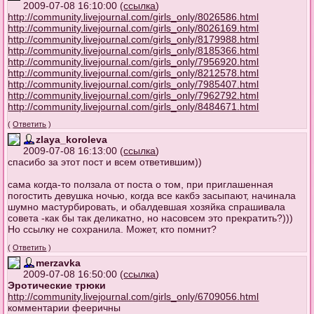
2009-07-08 16:10:00 (
ссылка
)
http://community.livejournal.com/girls_
only/8026586.html
http://community.livejournal.com/girls_
only/8026169.html
http://community.livejournal.com/girls_
only/8179988.html
http://community.livejournal.com/girls_
only/8185366.html
http://community.livejournal.com/girls_
only/7956920.html
http://community.livejournal.com/girls_
only/8212578.html
http://community.livejournal.com/girls_
only/7985407.html
http://community.livejournal.com/girls_
only/7962792.html
http://community.livejournal.com/girls_
only/8484671.html
(
Ответить
)
zlaya_koroleva
2009-07-08 16:13:00 (
ссылка
)
спасибо за этот пост и всем ответившим))
сама когда-то ползала от поста о том, при приглашенная
погостить девушка ночью, когда все какбэ засыпают, начинала
шумно мастурбировать, и обалдевшая хозяйка спрашивала
совета -как бы так деликатно, но насовсем это прекратить?)))
Но ссылку не сохранила. Может, кто помнит?
(
Ответить
)
merzavka
2009-07-08 16:50:00 (
ссылка
)
Эротические трюки
http://community.livejournal.com/girls_
only/6709056.html
комментарии фееричны