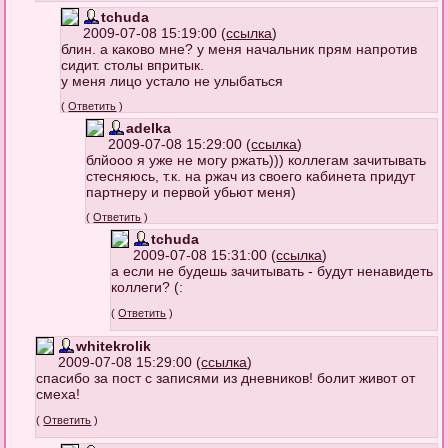
tchuda
2009-07-08 15:19:00 (
ссылка
)
блин. а каково мне? у меня начальник прям напротив
сидит. столы впритык.
у меня лицо устало не улыбаться
(
Ответить
)
adelka
2009-07-08 15:29:00 (
ссылка
)
блйооо я уже не могу ржать))) коллегам зачитывать
стесняюсь, т.к. на ржач из своего кабинета придут
партнеру и первой убьют меня)
(
Ответить
)
tchuda
2009-07-08 15:31:00 (
ссылка
)
а если не будешь зачитывать - будут ненавидеть
коллеги? (:
(
Ответить
)
whitekrolik
2009-07-08 15:29:00 (
ссылка
)
спасибо за пост с записями из дневников! болит живот от
смеха!
(
Ответить
)