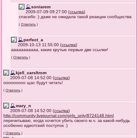
soniarem
2009-07-09 09:27:00 (
ссылка
)
спасибо :) даже не ожидала такой реакции сообщества
(
Ответить
)
perfect_a
2009-10-13 11:55:00 (
ссылка
)
ааааааааааа, какие крутые первые две ссылки!
(
Ответить
)
kjell_carsltrom
2009-07-08 14:52:00 (
ссылка
)
ооооооооо щас будут читать!
(
Ответить
)
mary_n
2009-07-08 14:52:00 (
ссылка
)
http://community.livejournal.com/girls_
only/8724148.html
перечитываю, когда хочется убить своего м.ч. за какой-нибудь
особенно идиотский поступок :)
(
Ответить
)