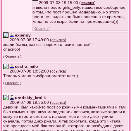
2009-07-08 19:15:00 (
ссылка
)
я ввела просто girls_only. нашел все сообщение
о том, что пост прошел модерацию. но этого
поста нет. видать он был написан в те времена,
когда не все юзры были на премодерации)))
(
Ответить
)
exjenny
2009-07-08 17:49:00 (
ссылка
)
знали бы вы, как вы вовремя с таким постом!!!
спасибо!
(
Ответить
)
sestra_milo
2009-07-08 18:52:00 (
ссылка
)
Теперь у меня в избранном этот пост:)
(
Ответить
)
urodskiy_krolik
2009-07-08 19:35:00 (
ссылка
)
девочки, был какой-то пост со ржачными комментариями и там
был коммент про двух молоденьких девочек, которые ходили к
кому-то в гости смотреть на хомячков и чото дико тупили
сначала, потом дико ржали. я так хохотала, когда это читала,
что проснулся мой благоверный, которого не разбудишь даже
кулаком в ухо, и испугался, что мне плохо и я рыдаю. если кто