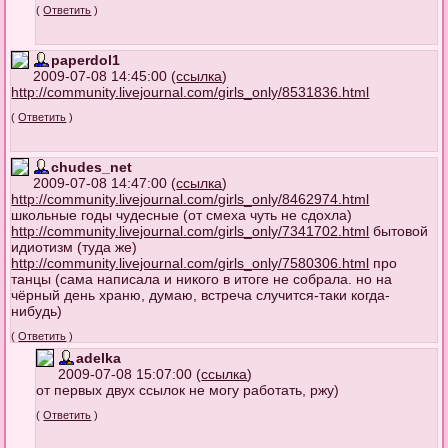
(
Ответить
)
paperdol1
2009-07-08 14:45:00 (
ссылка
)
http://community.livejournal.com/girls_
only/8531836.html
(
Ответить
)
chudes_net
2009-07-08 14:47:00 (
ссылка
)
http://community.livejournal.com/girls_
only/8462974.html
школьные годы чудесные (от смеха чуть не сдохла)
http://community.livejournal.com/girls_
only/7341702.html
бытовой
идиотизм (туда же)
http://community.livejournal.com/girls_
only/7580306.html
про
танцы (сама написала и никого в итоге не собрала. но на
чёрный день храню, думаю, встреча случится-таки когда-
нибудь)
(
Ответить
)
adelka
2009-07-08 15:07:00 (
ссылка
)
от первых двух ссылок не могу работать, ржу)
(
Ответить
)