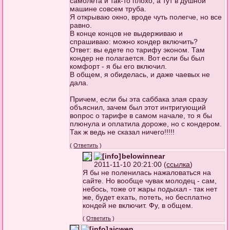
самолета и так-то плохо, а тут в душной
машине совсем труба.
Я открываю окно, вроде чуть полегче, но все
равно.
В конце концов не выдерживаю и
спрашиваю: можно кондер включить?
Ответ: вы едете по тарифу эконом. Там
кондер не полагается. Вот если бы был
комфорт - я бы его включил.
В общем, я обиделась, и даже чаевых не
дала.
Причем, если бы эта саббака злая сразу
объяснил, зачем был этот интригующий
вопрос о тарифе в самом начале, то я бы
плюнула и оплатила дороже, но с кондером.
Так ж ведь не сказал ничего!!!!!
(
Ответить
)
belowinnear
2011-11-10 20:21:00 (
ссылка
)
Я бы не поленилась нажаловаться на
сайте. Но вообще чувак молодец - сам,
небось, тоже от жары подыхал - так нет
же, будет ехать, потеть, но бесплатно
кондей не включит. Фу, в общем.
(
Ответить
)
aicwen