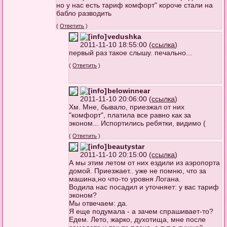
но у нас есть тариф комфорт" короче стали на
бабло разводить
(
Ответить
)
vedushka
2011-11-10 18:55:00 (
ссылка
)
первый раз такое слышу. печально...
(
Ответить
)
belowinnear
2011-11-10 20:06:00 (
ссылка
)
Хм. Мне, бывало, приезжал от них
"комфорт", платила все равно как за
эконом... Испортились ребятки, видимо (
(
Ответить
)
beautystar
2011-11-10 20:15:00 (
ссылка
)
А мы этим летом от них ездили из аэропорта
домой. Приезжает.. уже не помню, что за
машина,но что-то уровня Логана.
Водила нас посадил и уточняет: у вас тариф
эконом?
Мы отвечаем: да.
Я еще подумала - а зачем спрашивает-то?
Едем. Лето, жарко, духотища, мне после