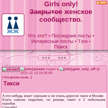
Girls only!
Закрытое
женское
сообщество.
Что это?
•
Последние посты
•
Интересные посты
•
Тэги
•
Поиск
< < <
> > >
aicwen
пишет в
girls_only_off
@
2011-11-10 18:36:00
[
Что делать если...
]
Такси
А кто-нибудь знает хорошее и не очень дорогое такси в Москве.
Ехать совсем недалеко, но рюкзак, пакет и 2 небольшие
коробки.
Спасибо!