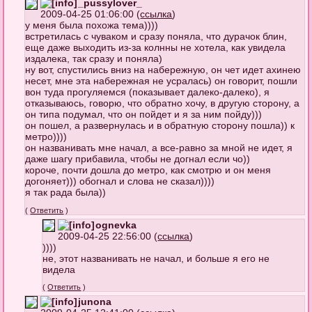
_pussylover_
2009-04-25 01:06:00 (
ссылка
)
у меня была похожа тема))))
встретилась с чуваком и сразу поняла, что дурачок блин,
еще даже выходить из-за колнны не хотела, как увидела
издалека, так сразу и поняла)
ну вот, спустились вниз на набережную, он чет идет ахинею
несет, мне эта набережная не усралась) он говорит, пошли
вон туда прогуляемся (показывает далеко-далеко), я
отказываюсь, говорю, что обратно хочу, в другую сторону, а
он типа подумал, что он пойдет и я за ним пойду)))
он пошел, а развернулась и в обратную сторону пошла)) к
метро))))
он названивать мне начал, а все-равно за мной не идет, я
даже шагу прибавила, чтобы не догнал если чо))
короче, почти дошла до метро, как смотрю и он меня
догоняет))) обогнал и слова не сказал))))
я так рада была))
(
Ответить
)
ognevka
2009-04-25 22:56:00 (
ссылка
)
))))
не, этот названивать не начал, и больше я его не
видела
(
Ответить
)
junona