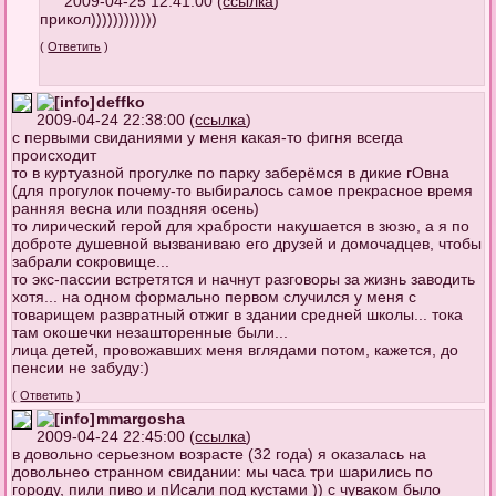
2009-04-25 12:41:00 (
ссылка
)
прикол))))))))))))
(
Ответить
)
deffko
2009-04-24 22:38:00 (
ссылка
)
с первыми свиданиями у меня какая-то фигня всегда
происходит
то в куртуазной прогулке по парку заберёмся в дикие гОвна
(для прогулок почему-то выбиралось самое прекрасное время
ранняя весна или поздняя осень)
то лирический герой для храбрости накушается в зюзю, а я по
доброте душевной вызваниваю его друзей и домочадцев, чтобы
забрали сокровище...
то экс-пассии встретятся и начнут разговоры за жизнь заводить
хотя... на одном формально первом случился у меня с
товарищем развратный отжиг в здании средней школы... тока
там окошечки незашторенные были...
лица детей, провожавших меня вглядами потом, кажется, до
пенсии не забуду:)
(
Ответить
)
mmargosha
2009-04-24 22:45:00 (
ссылка
)
в довольно серьезном возрасте (32 года) я оказалась на
довольнео странном свидании: мы часа три шарились по
городу, пили пиво и пИсали под кустами )) с чуваком было