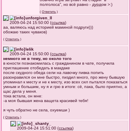
полголоса", но всё равно - дурдом >:)
(
Ответить
)
unforgiven_ll
2009-04-24 15:50:00 (
ссылка
)
аа, валяюсь над историей маминой подруги)))
обожаю таких чуваков)
(
Ответить
)
lelik
2009-04-24 15:50:00 (
ссылка
)
немного не в тему, но около того
в юности познакомилась с гражданином в чате, получила
приглашение отобедать в макдаке
после скудного обеда сели на лавочку пивка попить
разонравился он мне быстро, пиздил много, про жену бывшую
упоминал к месту и не к месту, изо всех сил пытался показаться
умным и большим, ну я и грю в итоге: сё, пака, было приятно, а
щас дела у меня.
тока встала, он мне:
-а моя бывшая жена ващета красивей тебя!
я чуть обратно не села, охуемши )
(
Ответить
)
_shanty_
2009-04-24 15:51:00 (
ссылка
)