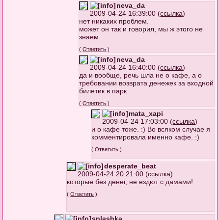
neva_da
2009-04-24 16:39:00 (
ссылка
)
нет никаких проблем.
может он так и говорил, мы ж этого не
знаем.
(
Ответить
)
neva_da
2009-04-24 16:40:00 (
ссылка
)
да и вообще, речь шла не о кафе, а о
требовании возврата денежек за входной
билетик в парк.
(
Ответить
)
mata_xapi
2009-04-24 17:03:00 (
ссылка
)
и о кафе тоже. :) Во всяком случае я
комментировала именно кафе. :)
(
Ответить
)
desperate_beat
2009-04-24 20:21:00 (
ссылка
)
которые без денег, не ездют с дамами!
(
Ответить
)
splashka