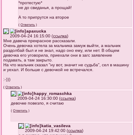
*протестую*
не до свиданья, а прощай!
А то припрутся на второе
(
Ответить
)
apaxucka
2009-04-24 16:15:00 (
ссылка
)
Мне давеча прекрасное рассказали.
Очень девочка хотела за мальчика замуж выйти, а мальчик
раздолбай был и не знал, надо оно ему, или нет. В общем
девочка его уговорила, приехали они в загс заявление
подавать, а там закрыто.
На что мальчик сказал "ну вот, значит не судьба", сел в машину
и уехал. И больше с девочкой не встречался.
:-)))
(
Ответить
)
happy_romaschka
2009-04-24 16:30:00 (
ссылка
)
девочке повезло, я считаю
(
Ответить
)
katia_vasileva
2009-04-24 19:42:00 (
ссылка
)