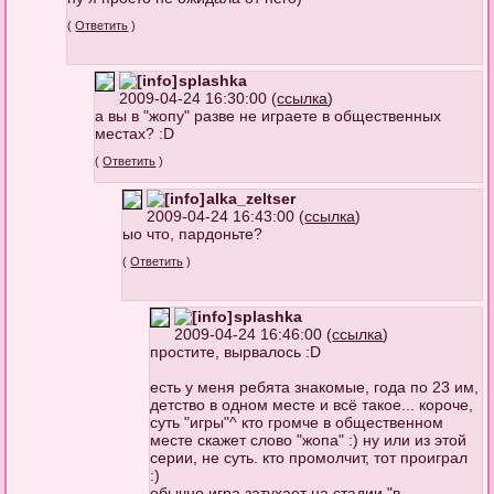
(
Ответить
)
splashka
2009-04-24 16:30:00 (
ссылка
)
а вы в "жопу" разве не играете в общественных
местах? :D
(
Ответить
)
alka_zeltser
2009-04-24 16:43:00 (
ссылка
)
ыо что, пардоньте?
(
Ответить
)
splashka
2009-04-24 16:46:00 (
ссылка
)
простите, вырвалось :D
есть у меня ребята знакомые, года по 23 им,
детство в одном месте и всё такое... короче,
суть "игры"^ кто громче в общественном
месте скажет слово "жопа" :) ну или из этой
серии, не суть. кто промолчит, тот проиграл
:)
обычно игра затухает на стадии "в