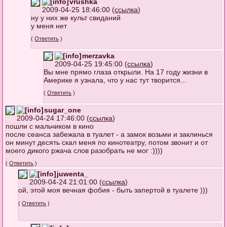
vrushka
2009-04-25 18:46:00 (
ссылка
)
ну у них же культ свиданий
у меня нет
(
Ответить
)
merzavka
2009-04-25 19:45:00 (
ссылка
)
Вы мне прямо глаза открыли. На 17 году жизни в
Америке я узнала, что у нас тут творится...
(
Ответить
)
sugar_one
2009-04-24 17:46:00 (
ссылка
)
пошли с мальчиком в кино
после сеанса забежала в туалет - а замок возьми и заклинься
он минут десять скал меня по кинотеатру, потом звонит и от
моего дикого ржача слов разобрать не мог :))))
(
Ответить
)
juwenta_
2009-04-24 21:01:00 (
ссылка
)
ой, этой моя вечная фобия - быть запертой в туалете )))
(
Ответить
)