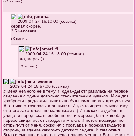
(
Ответить
)
junona
2009-04-24 16:10:00 (
ссылка
)
сериал скорее.
2,5 человека.
(
Ответить
)
amati_fi
2009-04-24 16:13:00 (
ссылка
)
ага, мерси ))
(
Ответить
)
mira_weener
2009-04-24 15:57:00 (
ссылка
)
У меня немного не в тему. Я однажды отправилась на первое
свидание с одним довольно стеснительным чуваком. И он для
храбрости предложил выпить по бутылочке пива и прогуляться.
Я от пива отказалась, а он выпил. И где-то через полчаса ему
от этого захотелось по-маленькому :) И так как неудобно, и
улица, и народ, ссать особо негде, и морозец был, и вообще,
первое свидание, от страдал и мялся. И потом неожиданно
отпрыгнул от меня, соскочил с тротуара и побежал куда-то в
сторону, за здание какого-то детского садика. И там отлил.
Было и смешно, и как-то гнусно одновременно :) Больше мы с