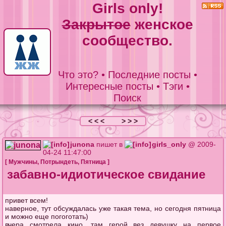
Girls only!
Закрытое
женское
сообщество.
Что это?
•
Последние посты
•
Интересные посты
•
Тэги
•
Поиск
< < <
> > >
junona
пишет в
girls_only
@ 2009-
04-24 11:47:00
[
Мужчины
,
Потрындеть
,
Пятница
]
забавно-идиотическое свидание
привет всем!
наверное, тут обсуждалась уже такая тема, но сегодня пятница
и можно еще погоготать)
вчера смотрела кино, там герой вез девушку на первое