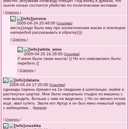
блестят, энтузиазм отовсюду плещет. Под конец я думала, что
нынче ночью состоится убийство по политическим мотивам…
(
Ответить
)
junona
2009-04-24 20:48:00 (
ссылка
)
жесть))надо было ему про косметические маски и эпиляцию
наперебой рассказывать в обратку))))
(
Ответить
)
white_wine
2009-04-25 16:28:00 (
ссылка
)
У меня была такая мысль! )) Но его невозможно было
перебить ((
(
Ответить
)
zlataira
2009-04-24 17:25:00 (
ссылка
)
однажды парень пришел на 1е свидание в шлепанцах ,майке и
растянутых шортах. Мне было нереально стыдно из машины с
ним выходить. Больше с ним не виделись :) Но он звонил потом
еще, звал гулять. Звали его Артур и он был явно немытый чурка
с амбициями... бррррр
(
Ответить
)
vrushka