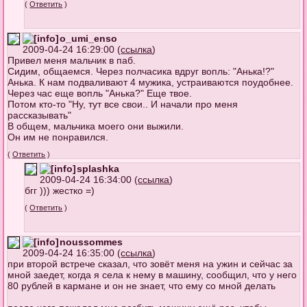
(
Ответить
)
o_umi_enso
2009-04-24 16:29:00 (
ссылка
)
Привел меня мальчик в паб.
Сидим, общаемся. Через полчасика вдруг вопль: "Анька!?"
Анька. К нам подваливают 4 мужика, устраиваются поудобнее.
Через час еще вопль "Анька?" Еще твое.
Потом кто-то "Ну, тут все свои.. И начали про меня
рассказывать"
В общем, мальчика моего они выжили.
Он им не понравился.
(
Ответить
)
splashka
2009-04-24 16:34:00 (
ссылка
)
бгг ))) жестко =)
(
Ответить
)
noussommes
2009-04-24 16:35:00 (
ссылка
)
при второй встрече сказал, что зовёт меня на ужин и сейчас за
мной заедет, когда я села к нему в машину, сообщил, что у него
80 рублей в кармане и он не знает, что ему со мной делать