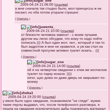
sugar_one
2009-04-24 21:06:00 (
ссылка
)
а мне сначала так стыдно было, мол принцессы ж не
писают, но оба потом угорали страшно
(
Ответить
)
juwenta_
2009-04-24 21:10:00 (
ссылка
)
от близости человека зависит - с моим лучшим
другом мы легко обсудим, что кому-то надо пойти
пописать.))) А был один мол. чел., который и так-то
был задротом и мне не нравился, а уж как стал на
совместной прогулке активно туалет искать... (((
(
Ответить
)
sugar_one
2009-04-24 21:14:00 (
ссылка
)
ой я на четвертом свидании с этим же молчелом
туалет по парку искала :))))
ничо, щас дома он даже дверь не закрывает по-
моему
(
Ответить
)
zheka1
2009-04-24 19:20:00 (
ссылка
)
у меня было одно свидание, познакомили "не глядя". мужик
такие перлы выдавал, что, после телефоннoго разговора, я
пошла на свидание исключительно дабы подчерпать материал