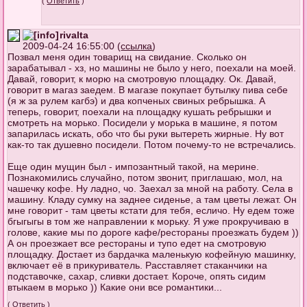
(
Ответить
)
rivalta
2009-04-24 16:55:00 (
ссылка
)
Позвал меня один товарищ на свидание. Сколько он
зарабатывал - хз, но машины не было у него, поехали на моей.
Давай, говорит, к морю на смотровую площадку. Ок. Давай,
говорит в магаз заедем. В магазе покупает бутылку пива себе
(я ж за рулем кагбэ) и два копченых свиных ребрышка. А
теперь, говорит, поехали на площадку кушать ребрышки и
смотреть на морько. Посидели у морька в машине, я потом
запарилась искать, обо что бы руки вытереть жирные. Ну вот
как-то так душевно посидели. Потом почему-то не встречались.
Еще один мущин был - импозантный такой, на мерине.
Познакомились случайно, потом звонит, приглашаю, мол, на
чашечку кофе. Ну ладно, чо. Заехал за мной на работу. Села в
машину. Кладу сумку на заднее сиденье, а там цветы лежат. Он
мне говорит - там цветы кстати для тебя, есличо. Ну едем тоже
бгыгыгы в том же направлении к морьку. Я уже прокручиваю в
голове, какие мы по дороге кафе/рестораны проезжать будем ))
А он проезжает все рестораны и тупо едет на смотровую
площадку. Достает из бардачка маленькую кофейную машинку,
включает её в прикуриватель. Расставляет стаканчики на
подставочке, сахар, сливки достает. Короче, опять сидим
втыкаем в морько )) Какие они все романтики...
(
Ответить
)