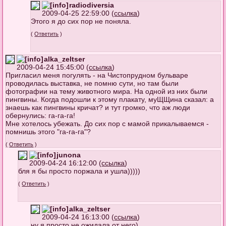
radiodiversia
2009-04-25 22:59:00 (
ссылка
)
Этого я до сих пор не поняла.
(
Ответить
)
alka_zeltser
2009-04-24 15:45:00 (
ссылка
)
Пригласил меня погулять - на Чистопрудном бульваре
проводилась выставка, не помню сути, но там были
фотографии на тему животного мира. На одной из них были
пингвины. Когда подошли к этому плакату, муЩЩина сказал: а
знаешь как пингвины кричат? и тут громко, что аж люди
обернулись: га-га-га!
Мне хотелось убежать. До сих пор с мамой прикалываемся -
помнишь этого "га-га-га"?
(
Ответить
)
junona
2009-04-24 16:12:00 (
ссылка
)
бля я бы просто поржала и ушла)))))
(
Ответить
)
alka_zeltser
2009-04-24 16:13:00 (
ссылка
)
ну я просто не ожидала от него)