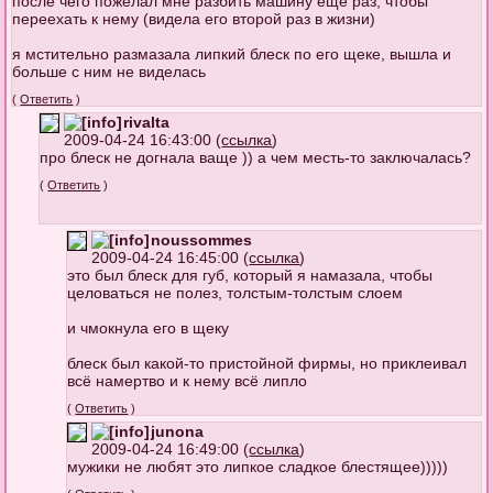
после чего пожелал мне разбить машину ещё раз, чтобы
переехать к нему (видела его второй раз в жизни)
я мстительно размазала липкий блеск по его щеке, вышла и
больше с ним не виделась
(
Ответить
)
rivalta
2009-04-24 16:43:00 (
ссылка
)
про блеск не догнала ваще )) а чем месть-то заключалась?
(
Ответить
)
noussommes
2009-04-24 16:45:00 (
ссылка
)
это был блеск для губ, который я намазала, чтобы
целоваться не полез, толстым-толстым слоем
и чмокнула его в щеку
блеск был какой-то пристойной фирмы, но приклеивал
всё намертво и к нему всё липло
(
Ответить
)
junona
2009-04-24 16:49:00 (
ссылка
)
мужики не любят это липкое сладкое блестящее)))))