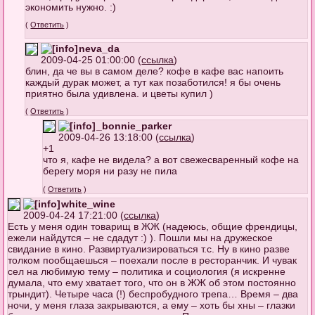
экономить нужно. :)
(
Ответить
)
neva_da
2009-04-25 01:00:00 (
ссылка
)
блин, да че вы в самом деле? кофе в кафе вас напоить
каждый дурак может, а тут как позаботился! я бы очень
приятно была удивлена. и цветы купил )
(
Ответить
)
_bonnie_parker
2009-04-26 13:18:00 (
ссылка
)
+1
что я, кафе не видела? а вот свежесваренный кофе на
берегу моря ни разу не пила
(
Ответить
)
white_wine
2009-04-24 17:21:00 (
ссылка
)
Есть у меня один товарищ в ЖЖ (надеюсь, общие френдицы,
ежели найдутся – не сдадут :) ). Пошли мы на дружеское
свидание в кино. Развиртуализироваться т.с. Ну в кино разве
толком пообщаешься – поехали после в ресторанчик. И чувак
сел на любимую тему – политика и социология (я искренне
думала, что ему хватает того, что он в ЖЖ об этом постоянно
трындит). Четыре часа (!) беспробудного трепа… Время – два
ночи, у меня глаза закрываются, а ему – хоть бы хны – глазки