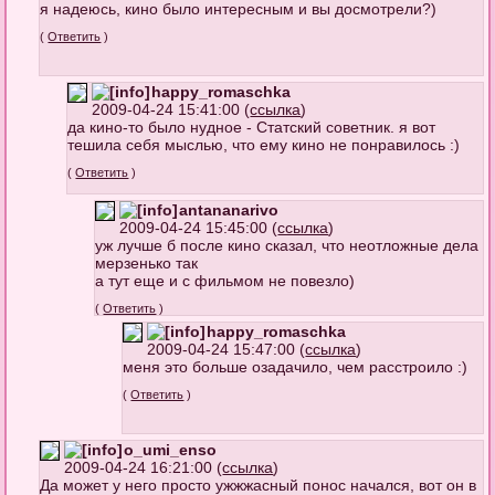
я надеюсь, кино было интересным и вы досмотрели?)
(
Ответить
)
happy_romaschka
2009-04-24 15:41:00 (
ссылка
)
да кино-то было нудное - Статский советник. я вот
тешила себя мыслью, что ему кино не понравилось :)
(
Ответить
)
antananarivo
2009-04-24 15:45:00 (
ссылка
)
уж лучше б после кино сказал, что неотложные дела
мерзенько так
а тут еще и с фильмом не повезло)
(
Ответить
)
happy_romaschka
2009-04-24 15:47:00 (
ссылка
)
меня это больше озадачило, чем расстроило :)
(
Ответить
)
o_umi_enso
2009-04-24 16:21:00 (
ссылка
)
Да может у него просто ужжжасный понос начался, вот он в