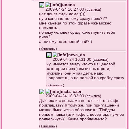
junona
2009-04-24 16:27:00 (
ссылка
)
нет денег-сиди дома:))))
ну и конечно-почему сразу пиво???
мне кажеца по этой фразе уже можно
посылать.
почему человек сразу хочет купить тебе
пива?
а почему не зеленый чай?:)
(
Ответить
)
neva_da
2009-04-24 16:31:00 (
ссылка
)
ну, имеется ввиду что-то из ценовой
категории пива ) вы очень строги,
мужчины они ж как дети, надо
направлять, а не палкой по хребту сразу
(
Ответить
)
mata_xapi
2009-04-24 16:32:00 (
ссылка
)
Дык, если с деньгами не але - чего в кафе
приглашать? К тому же, при приглашении
можно было четко обозначить: "Пойдем
попьем пивка (или кофе с десертом, нужное
подчеркнуть)". Какие проблемы-то?
(
Ответить
)