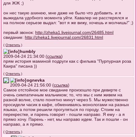
для ЖЖ ;)
он нес такую aхинею, мне даже не было что добавить. и я
выжидала удобного момента уйти. Кавалер не расстерялся и
на полном серьезе выдал: "вот я же вижу, хочешь и молчишь!" ;)
первый звонок:
http://zheka1.livejournal.com/26485.htm
l
свидание:
http://zheka1.livejournal.com/26831.htm
l
(
Ответить
)
humbly
2009-04-24 21:34:00 (
ссылка
)
прям история маминой подруги как с фильма "Пурпурная роза
Каира" писана ))
(
Ответить
)
ognevka
2009-04-24 21:56:00 (
ссылка
)
Самое отстойное мое свидание произошло при девирте с
очень симпатичным мальчиком; то, что мы с ним живем на
разной волне, стало понятно минут через 5. Мы мужественно
просидели часик в кафе, обмениваясь монологами на разных
языках, а потом решили прогуляться по городу. Стоим на
перекрестке, и парень говорит - пошли направо. Я ему - а я
прямо хочу. Парень - нет, мы направо идем. Так и пошли - он
направо, а я прямо.
(
Ответить
)