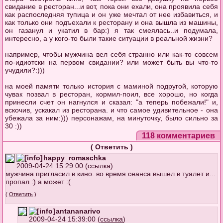
свидание в ресторан...и вот, пока они ехали, она проявила себя
как распоследняя тупица и он уже мечтал от нее избавиться, и
как только они подъехали к ресторану и она вышла из машины,
он газанул и укатил в бар:) я так смеялась..и подумала,
интересно, а у кого-то были такие ситуации в реальной жизни?
например, чтобы мужчина вел себя странно или как-то совсем
по-идиотски на первом свидании? или может быть вы что-то
учудили?:)))
на моей памяти только история с маминой подругой, которую
чувак позвал в ресторан, кормил-поил, все хорошо, но когда
принесли счет он нагнулся и сказал: "а теперь побежали!" и,
вскочив, ускакал из ресторана. и что самое удивительное - она
убежала за ним:))) персонажам, на минуточку, было сильно за
30 :))
118 комментариев
(
Ответить
)
happy_romaschka
2009-04-24 15:29:00 (
ссылка
)
мужчина пригласил в кино. во время сеанса вышел в туалет и...
пропал :) а может :(
(
Ответить
)
antananarivo
2009-04-24 15:39:00 (
ссылка
)