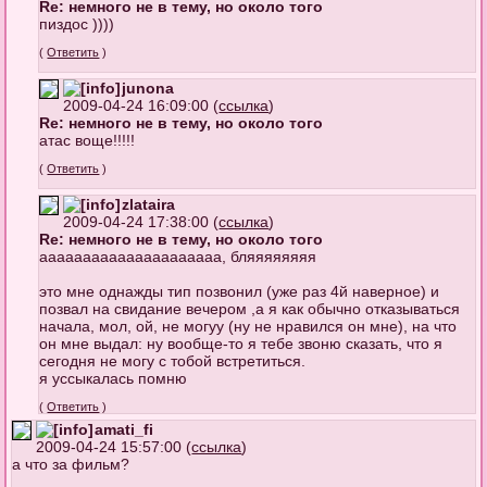
Re: немного не в тему, но около того
пиздос ))))
(
Ответить
)
junona
2009-04-24 16:09:00 (
ссылка
)
Re: немного не в тему, но около того
атас воще!!!!!
(
Ответить
)
zlataira
2009-04-24 17:38:00 (
ссылка
)
Re: немного не в тему, но около того
ааааааааааааааааааааа, бляяяяяяяя
это мне однажды тип позвонил (уже раз 4й наверное) и
позвал на свидание вечером ,а я как обычно отказываться
начала, мол, ой, не могуу (ну не нравился он мне), на что
он мне выдал: ну вообще-то я тебе звоню сказать, что я
сегодня не могу с тобой встретиться.
я уссыкалась помню
(
Ответить
)
amati_fi
2009-04-24 15:57:00 (
ссылка
)
а что за фильм?