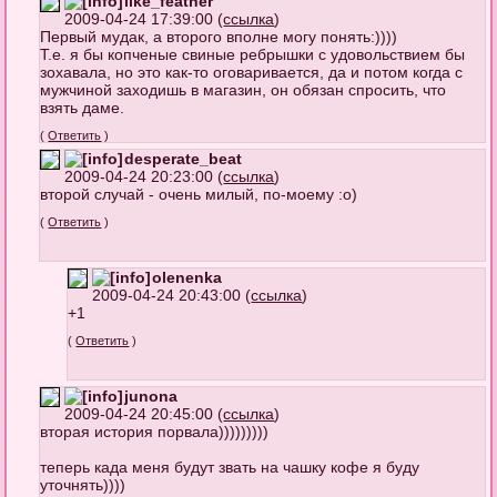
like_feather
2009-04-24 17:39:00 (
ссылка
)
Первый мудак, а второго вполне могу понять:))))
Т.е. я бы копченые свиные ребрышки с удовольствием бы
зохавала, но это как-то оговаривается, да и потом когда с
мужчиной заходишь в магазин, он обязан спросить, что
взять даме.
(
Ответить
)
desperate_beat
2009-04-24 20:23:00 (
ссылка
)
второй случай - очень милый, по-моему :о)
(
Ответить
)
olenenka
2009-04-24 20:43:00 (
ссылка
)
+1
(
Ответить
)
junona
2009-04-24 20:45:00 (
ссылка
)
вторая история порвала)))))))))
теперь када меня будут звать на чашку кофе я буду
уточнять))))