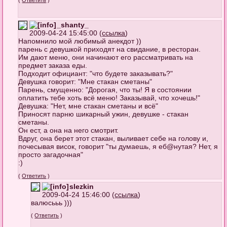
_shanty_
2009-04-24 15:45:00 (
ссылка
)
Напомнило мой любимый анекдот ))
парень с девушкой приходят на свидание, в ресторан.
Им дают меню, они начинают его рассматривать на
предмет заказа еды.
Подходит официант: "что будете заказывать?"
Девушка говорит: "Мне стакан сметаны"
Парень, смущенно: "Дорогая, что ты! Я в состоянии
оплатить тебе хоть всё меню! Заказывай, что хочешь!"
Девушка: "Нет, мне стакан сметаны и всё"
Приносят парню шикарный ужин, девушке - стакан
сметаны.
Он ест, а она на него смотрит.
Вдруг, она берет этот стакан, выливает себе на голову и,
почесывая висок, говорит "ты думаешь, я еб@нутая? Нет, я
просто загадочная"
:)
(
Ответить
)
slezkin
2009-04-24 15:46:00 (
ссылка
)
валюсььь )))
(
Ответить
)