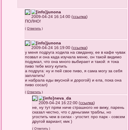
junona
2009-04-24 16:14:00 (
ссылка
)
ПОЛНО!
(
Ответить
)
junona
2009-04-24 16:19:00 (
ссылка
)
у меня подруга ходила на свиданку, ее в кафе чувак
позвал и она када изучала меню, он такой видимо
подумал, что она много выбирает и такой: я тока
пиво тебе могу купить
а подруга: ну и пей свое пиво, я сама могу за себя
заплатить!
и набрала еды вкусной и дорогой) и ела, пока она
пиво сосал)
(
Ответить
)
neva_da
2009-04-24 16:22:00 (
ссылка
)
не, ну тут прям ниче страшного не вижу, парень
сказал честно, что с деньгами траблы, но
угостить чем в силах - угостит. про парк - совсем
другой вариант, кмк )
(
Ответить
)