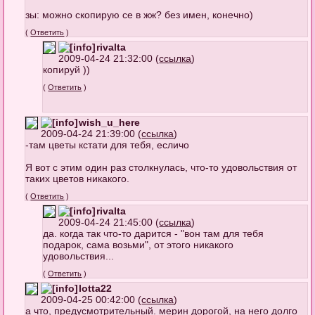
зы: можно скопирую се в жж? без имен, конечно)
(
Ответить
)
rivalta
2009-04-24 21:32:00 (
ссылка
)
копируй ))
(
Ответить
)
wish_u_here
2009-04-24 21:39:00 (
ссылка
)
-там цветы кстати для тебя, есличо
Я вот с этим один раз столкнулась, что-то удовольствия от
таких цветов никакого.
(
Ответить
)
rivalta
2009-04-24 21:45:00 (
ссылка
)
да. когда так что-то дарится - "вон там для тебя
подарок, сама возьми", от этого никакого
удовольствия...
(
Ответить
)
lotta22
2009-04-25 00:42:00 (
ссылка
)
a что, предусмотрительный. мерин дорогой, на него долго