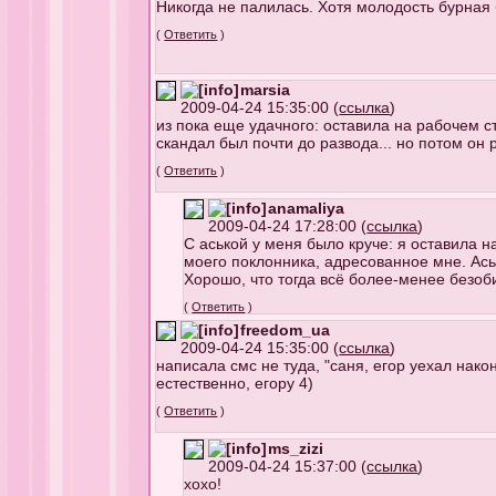
Никогда не палилась. Хотя молодость бурная 
(
Ответить
)
marsia
2009-04-24 15:35:00 (
ссылка
)
из пока еще удачного: оставила на рабочем с
скандал был почти до развода... но потом он 
(
Ответить
)
anamaliya
2009-04-24 17:28:00 (
ссылка
)
С аськой у меня было круче: я оставила
моего поклонника, адресованное мне. Ас
Хорошо, что тогда всё более-менее безоб
(
Ответить
)
freedom_ua
2009-04-24 15:35:00 (
ссылка
)
написала смс не туда, "саня, егор уехал нак
естественно, егору 4)
(
Ответить
)
ms_zizi
2009-04-24 15:37:00 (
ссылка
)
хохо!