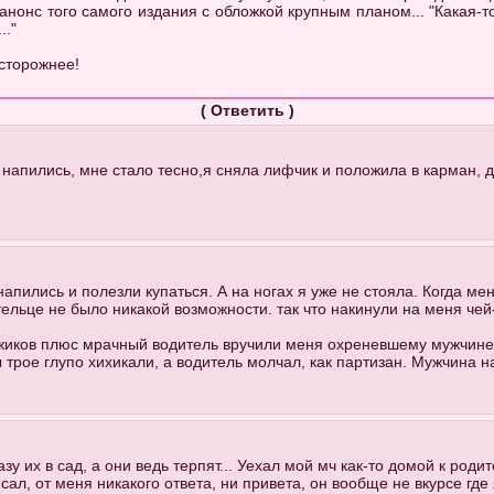
 анонс того самого издания с обложкой крупным планом... "Какая-
.."
осторожнее!
(
Ответить
)
напились, мне стало тесно,я сняла лифчик и положила в карман, д
пились и полезли купаться. А на ногах я уже не стояла. Когда м
ельце не было никакой возможности. так что накинули на меня чей
жиков плюс мрачный водитель вручили меня охреневшему мужчине в
рое глупо хихикали, а водитель молчал, как партизан. Мужчина на
зу их в сад, а они ведь терпят... Уехал мой мч как-то домой к родит
исал, от меня никакого ответа, ни привета, он вообще не вкурсе где