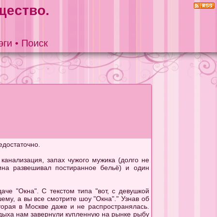
щество.
эги
•
Поиск
едостаточно.
канализация, запах чужого мужика (долго не
чина развешивал постиранное бельё) и один
че "Окна". С текстом типа "вот, с девушкой
ему, а вы все смотрите шоу "Окна"." Узнав об
торая в Москве даже и не распространялась.
отдыха нам завернули купленную на рынке рыбу