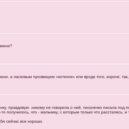
имени?
мени, а ласковым прозвищем «котенок» или вроде того, короче, так
онку. правдивую. никому не говорила о ней, тихонечко писала под 
о получилось, что - мальчику, с которым только что расстались. и 
ебя сейчас все хорошо.