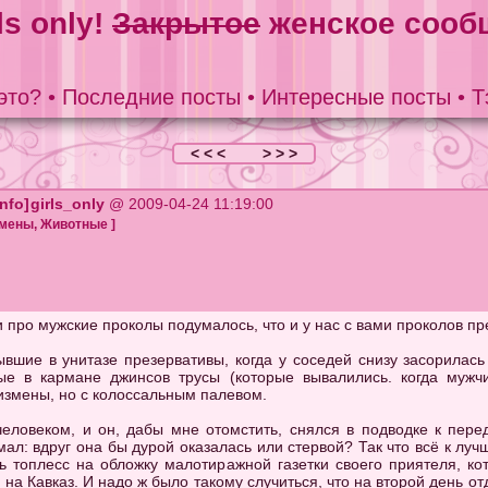
ls only!
Закрытое
женское сооб
это?
•
Последние посты
•
Интересные посты
•
Т
< < <
> > >
girls_only
@ 2009-04-24 11:19:00
змены
,
Животные
]
 про мужские проколы подумалось, что и у нас с вами проколов пр
вшие в унитазе презервативы, когда у соседей снизу засорилась 
тые в кармане джинсов трусы (которые вывалились. когда муж
измены, но с колоссальным палевом.
овеком, и он, дабы мне отомстить, снялся в подводке к переда
ал: вдруг она бы дурой оказалась или стервой? Так что всё к лучш
сь топлесс на обложку малотиражной газетки своего приятеля, ко
на Кавказ. И надо ж было такому случиться, что на второй день 