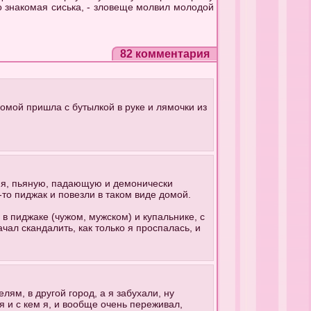
то знакомая сиська, - зловеще молвил молодой
82 комментария
омой пришла с бутылкой в руке и лямочки из
еня, пьяную, падающую и демонически
-то пиджак и повезли в таком виде домой.
 пиджаке (чужом, мужском) и купальнике, с
чал скандалить, как только я проспалась, и
елям, в другой город, а я забухали, ну
 я и с кем я, и вообще очень переживал,