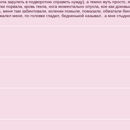
ла зарулить в подворотню справить нужду), а темно жуть просто, я 
тки порвала, кровь текла, нога моментально опухла, кое как доковы
, меня там забинтовали, коленки помыли, помазали, обматали бинт
 жалел меня, по головке гладил, бедненькой называл.. а мне стыдно