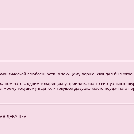
омантической влюбленности, а текущему парню. скандал был ужас
местном чате с одним товарищем устроили какие-то виртуальные ш
ал моему текущему парню, и текущей девушку моего неудачного па
УЩАЯ ДЕВУШКА