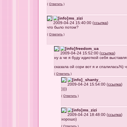
(
Ответить
)
ms_zizi
2009-04-24 15:40:00 (
ссылка
)
что было потом?
(
Ответить
)
freedom_ua
2009-04-24 15:52:00 (
ссылка
)
ну а че я буду идиоткой себя выставля
сказала ой сори вот я и спалилась%) 
(
Ответить
)
_shanty_
2009-04-24 15:54:00 (
ссылка
)
))))
(
Ответить
)
ms_zizi
2009-04-24 18:48:00 (
ссылка
)
хорошо)
(
Ответить
)