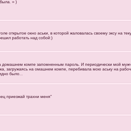
была. = )
толе открытое окно аськи, в которой жаловалась своему эксу на тек
решил работать над собой:)
 на домашнем компе запомненным пароль. И периодически мой мужч
ька, загружаясь на омашнем компе, перебивала мою аську на рабо
идно было...
онец приезжай трахни меня"