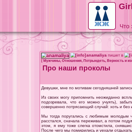
Gir
Что 
anamaliya
пишет в
[
Мужчины
,
Отношения
,
Потрындеть
,
Верность и и
Про наши проколы
Девушки, мне по мотивам сегодняшней записи
Из своих могу припомнить неожиданно всплы
подозревала, что его можно учуять), забы
совершенно потрясающий случай: хоть и без 
Мы тогда поругались с любимым молодым чел
расстался, сначала переживал, а потом подум
этом, я ему тоже слегка отомстила, снявши
После чего мы помирились и уехали отдыхать 