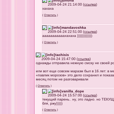
junona
2009-04-24 21:14:00 (
ссылка
)
хахаха
(
Ответить
)
mandavoshka
2009-04-24 22:51:00 (
ссылка
)
ааааааааааахахаха ))))))))))))
(
Ответить
)
tachisis
2009-04-24 15:47:00 (
ссылка
)
однажды отправила нежную смску не своей р
или вот еще совсем маразм был в 16 лет: в 
«павлик морозов» это дело сохранил и показ
месяц потом не разговаривали
(
Ответить
)
vanilla_dope
2009-04-24 15:57:00 (
ссылка
)
текущий парень.. ну, это ладно. но ТЕК
бля, ржу)))))
(
Ответить
)