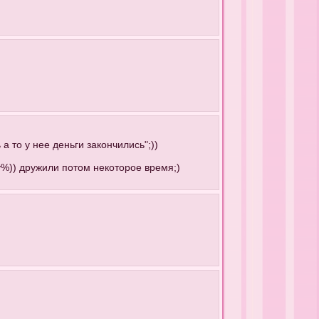
а то у нее деньги закончились";))
ку%)) дружили потом некоторое время;)