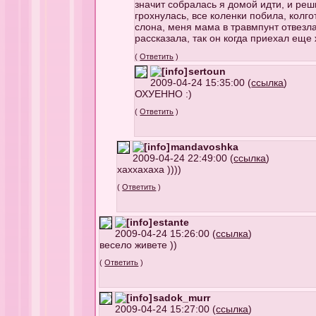
значит собралась я домой идти, и реши
грохнулась, все коленки побила, колго
слона, меня мама в травмпунт отвезла
рассказала, так он когда приехал еще
(
Ответить
)
sertoun
2009-04-24 15:35:00 (
ссылка
)
ОХУЕННО :)
(
Ответить
)
mandavoshka
2009-04-24 22:49:00 (
ссылка
)
хаххахаха ))))
(
Ответить
)
estante
2009-04-24 15:26:00 (
ссылка
)
весело живете ))
(
Ответить
)
sadok_murr
2009-04-24 15:27:00 (
ссылка
)