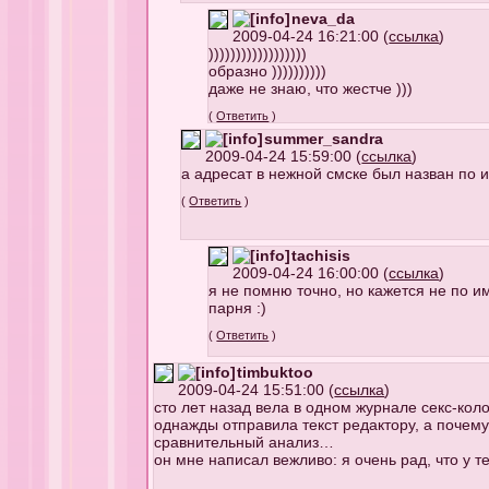
neva_da
2009-04-24 16:21:00 (
ссылка
)
))))))))))))))))))
образно ))))))))))
даже не знаю, что жестче )))
(
Ответить
)
summer_sandra
2009-04-24 15:59:00 (
ссылка
)
а адресат в нежной смске был назван по 
(
Ответить
)
tachisis
2009-04-24 16:00:00 (
ссылка
)
я не помню точно, но кажется не по и
парня :)
(
Ответить
)
timbuktoo
2009-04-24 15:51:00 (
ссылка
)
сто лет назад вела в одном журнале секс-кол
однажды отправила текст редактору, а почему-т
сравнительный анализ…
он мне написал вежливо: я очень рад, что у т