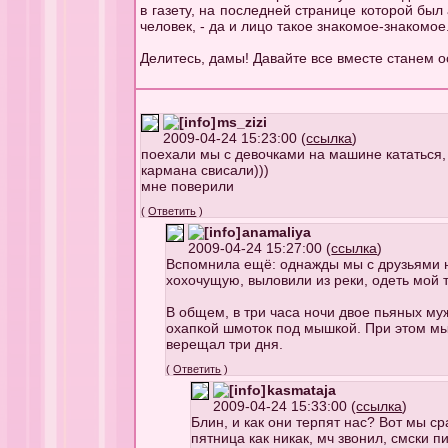
в газету, на последней странице которой был
человек, - да и лицо такое знакомое-знакомое.
Делитесь, дамы! Давайте все вместе станем 
ms_zizi
2009-04-24 15:23:00 (
ссылка
)
поехали мы с девочками на машине кататься, 
кармана свисали)))
мне поверили
(
Ответить
)
anamaliya
2009-04-24 15:27:00 (
ссылка
)
Вспомнила ещё: однажды мы с друзьями на
хохочущую, выловили из реки, одеть мой т
В общем, в три часа ночи двое пьяных му
охапкой шмоток под мышкой. При этом мы т
верещал три дня.
(
Ответить
)
kasmataja
2009-04-24 15:33:00 (
ссылка
)
Блин, и как они терпят нас? Вот мы сра
пятница как никак, мч звонил, смски п