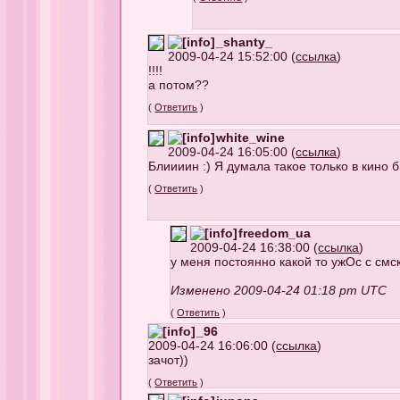
_shanty_
2009-04-24 15:52:00 (
ссылка
)
!!!!
а потом??
(
Ответить
)
white_wine
2009-04-24 16:05:00 (
ссылка
)
Блиииин :) Я думала такое только в кино б
(
Ответить
)
freedom_ua
2009-04-24 16:38:00 (
ссылка
)
у меня постоянно какой то ужОс с смс
Изменено 2009-04-24 01:18 pm UTC
(
Ответить
)
_96
2009-04-24 16:06:00 (
ссылка
)
зачот))
(
Ответить
)