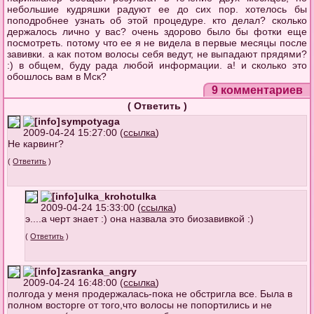
небольшие кудряшки радуют ее до сих пор. хотелось бы
поподробнее узнать об этой процедуре. кто делал? сколько
держалось лично у вас? очень здорово было бы фотки еще
посмотреть. потому что ее я не видела в первые месяцы после
завивки. а как потом волосы себя ведут, не выпадают прядями?
:) в общем, буду рада любой информации. а! и сколько это
обошлось вам в Мск?
9 комментариев
(
Ответить
)
sympotyaga
2009-04-24 15:27:00 (
ссылка
)
Не карвинг?
(
Ответить
)
ulka_krohotulka
2009-04-24 15:33:00 (
ссылка
)
э....а черт знает :) она назвала это биозавивкой :)
(
Ответить
)
zasranka_angry
2009-04-24 16:48:00 (
ссылка
)
полгода у меня продержалась-пока не обстригла все. Была в
полном восторге от того,что волосы не попортились и не