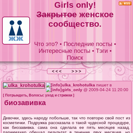
Girls only!
Закрытое
женское
сообщество.
Что это?
•
Последние посты
•
Интересные посты
•
Тэги
•
Поиск
< < <
> > >
ulka_krohotulka
пишет в
girls_only
@ 2009-04-24 11:20:00
[
Потрындеть
,
Волосы: уход и стрижки
]
биозавивка
Девочки, здесь народу побольше, так что повторю свой пост из
косметички. Подружка рассказала о такой чудесной процедуре,
как биозавивка. сама она сделала ее пять месяцев назад.
парикмахер обещал результат в течение двух месяцев, но