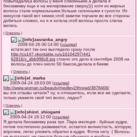
повыпадали(а волосы у меня слабенькие,а делала я
биозавивку еще и на мелирование сверху))) хотя из жирных
волосы стали нормальными,больше склонными к сухости. Из
минусов-такой вот химии,чтоб завитки торчали во все стороны
добиться сложно, но я и хотела,чтоб волосы просто слегка
вились
(
Ответить
)
zasranka_angry
2009-04-26 00:14:00 (
ссылка
)
кстати,вот так оно выглядело сразу после
http://cs147.vkontakte.ru/u16104297/441
62816/x_dbb998c8.jpg
стоило это дело в сентябре 2008 на
волосы до плеч около 50 баксов,делала в Киеве
(
Ответить
)
el_marka
2009-04-24 18:03:00 (
ссылка
)
http://www.woman.ru/beauty/medley2/thre
ad/3878406/
вы эти отзывы читали? ну, и отпишитесь, если все же сделаете,
только укажите свой тип волос, ладно?
(
Ответить
)
shinri_shiogami
2009-04-24 18:12:00 (
ссылка
)
Я делала биозавивку раза три. Пара месяцев - буйные кудри,
потом постепенно развивается, остается волнистость, которую,
впрочем, легко уложить обратно в кудри. Фоток нету :( Волосы
не выпадают, не секутся больше обычного и вообще