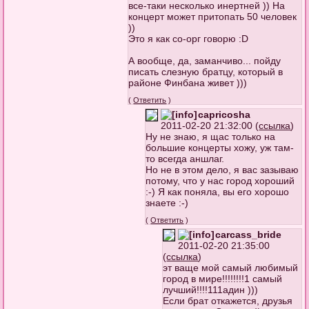
все-таки несколько инертней )) На
концерт может притопать 50 человек
))
Это я как со-орг говорю :D
А вообще, да, заманчиво... пойду
писать слезную братцу, который в
районе Финбана живет )))
(
Ответить
)
capricosha
2011-02-20 21:32:00 (
ссылка
)
Ну не знаю, я щас только на
большие концерты хожу, уж там-
то всегда аншлаг.
Но не в этом дело, я вас зазываю
потому, что у нас город хороший
:-) Я как поняла, вы его хорошо
знаете :-)
(
Ответить
)
carcass_bride
2011-02-20 21:35:00
(
ссылка
)
эт ваще мой самый любимый
город в мире!!!!!!!!1 самый
лучший!!!!111адин )))
Если брат откажется, друзья