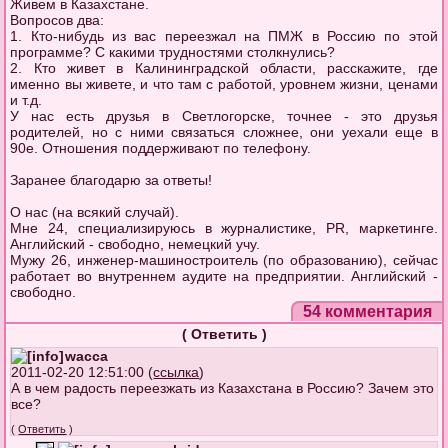
Живем в Казахстане.
Вопросов два:
1. Кто-нибудь из вас переезжал на ПМЖ в Россию по этой
программе? С какими трудностями столкнулись?
2. Кто живет в Калининградской области, расскажите, где
именно вы живете, и что там с работой, уровнем жизни, ценами
и т.д.
У нас есть друзья в Светлогорске, точнее - это друзья
родителей, но с ними связаться сложнее, они уехали еще в
90е. Отношения поддерживают по телефону.
Заранее благодарю за ответы!
О нас (на всякий случай).
Мне 24, специализируюсь в журналистике, PR, маркетинге.
Английский - свободно, немецкий учу.
Мужу 26, инженер-машиностроитель (по образованию), сейчас
работает во внутреннем аудите на предприятии. Английский -
свободно.
54 комментария
(
Ответить
)
wacca
2011-02-20 12:51:00 (
ссылка
)
А в чем радость переезжать из Казахстана в Россию? Зачем это
все?
(
Ответить
)