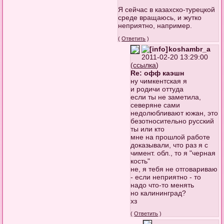
Я сейчас в казахско-турецкой
среде вращаюсь, и жутко
неприятно, например.
(
Ответить
)
koshambr_a
2011-02-20 13:29:00
(
ссылка
)
Re: офф каэшн
ну чимкентская я
и родичи оттуда
если ты не заметила,
северяне сами
недолюбливают южан, это
безотносительно русский
ты или кто
мне на прошлой работе
доказывали, что раз я с
чимент. обл., то я "черная
кость"
не, я тебя не отговариваю
- если неприятно - то
надо что-то менять
но калининград?
хз
(
Ответить
)