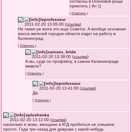
согласны в Осиновой роще
приютить ) бгг ))
(
Ответить
)
leprofesseur
2011-02-20 13:05:00 (
ссылка
)
Не такая уж жопа это еще Советск. А вообще основная
масса жителей городов области ездит на работу в
Калининград.
(
Ответить
)
carcass_bride
2011-02-20 13:38:00 (
ссылка
)
А вы, судя по профайлу, в самом Калининграде
живете?
(
Ответить
)
leprofesseur
2011-02-20 13:41:00 (
ссылка
)
Да.
(
Ответить
)
splushenka
2011-02-20 13:12:00 (
ссылка
)
насколько я знаю, женщине в КГД пробиться не слишком
просто. Года три назад для девушки с какой-нибудь