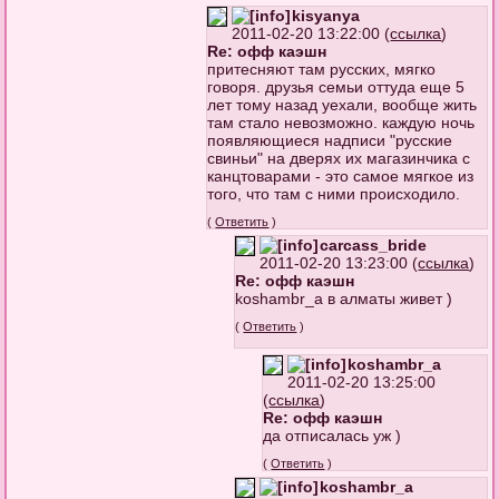
kisyanya
2011-02-20 13:22:00 (
ссылка
)
Re: офф каэшн
притесняют там русских, мягко
говоря. друзья семьи оттуда еще 5
лет тому назад уехали, вообще жить
там стало невозможно. каждую ночь
появляющиеся надписи "русские
свиньи" на дверях их магазинчика с
канцтоварами - это самое мягкое из
того, что там с ними происходило.
(
Ответить
)
carcass_bride
2011-02-20 13:23:00 (
ссылка
)
Re: офф каэшн
koshambr_a в алматы живет )
(
Ответить
)
koshambr_a
2011-02-20 13:25:00
(
ссылка
)
Re: офф каэшн
да отписалась уж )
(
Ответить
)
koshambr_a