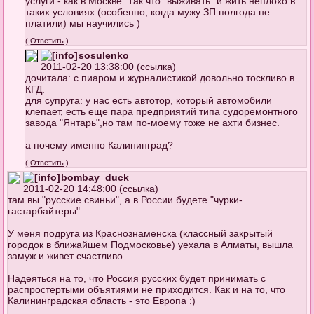
услуги - как в Москве. Так что "выживать" и жить неплохо в
таких условиях (особенно, когда мужу ЗП полгода не
платили) мы научились )
(
Ответить
)
sosulenko
2011-02-20 13:38:00 (
ссылка
)
дочитала: с пиаром и журналистикой довольно тоскливо в
КГД.
для супруга: у нас есть автотор, который автомобили
клепает, есть еще пара предприятий типа судоремонтного
завода "Янтарь",но там по-моему тоже не ахти бизнес.
а почему именно Калининград?
(
Ответить
)
bombay_duck
2011-02-20 14:48:00 (
ссылка
)
там вы "русские свиньи", а в России будете "чурки-
гастарбайтеры".
У меня подруга из Краснознаменска (классный закрытый
городок в ближайшем Подмосковье) уехала в Алматы, вышла
замуж и живет счастливо.
Надеяться на то, что Россия русских будет принимать с
распростертыми объятиями не приходится. Как и на то, что
Калининградская область - это Европа :)