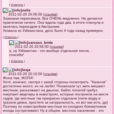
(
Ответить
)
nelis
2011-02-20 20:06:00 (
ссылка
)
Знакомая переезжала. Все ОЧЕНЬ медленно. Не делается
практически ничего. Она ждала года два, в итоге плюнула и
занялась переездом в Австралию.
Уезжала из Узбекистана, дело было 4 года назад примерно.
(
Ответить
)
carcass_bride
2011-02-20 20:56:00 (
ссылка
)
а, ну Узбекистан - это вообще отдельная песня...
спасибо!
(
Ответить
)
lesja
2011-02-20 20:16:00 (
ссылка
)
Жопа там, ЖОПА!
Хотя, конечно, смотря с какой стороны посмотреть. "Казахов"
достаточно много, их не любят. Понаехали тут, жить мешают
местным, разъезжают на джыпах, бабло лопатой гребут,
покупают квартиры в новостроях, которые построили на месте
садов, где местные так прекрасно отдыхали (пили водку и
трахали девок, простите за натуральность, но вот как есть, да)
Поэтому по новостройкам местные из соседних бомжатников
иногда постреливают. Ну в общем, местное население - это