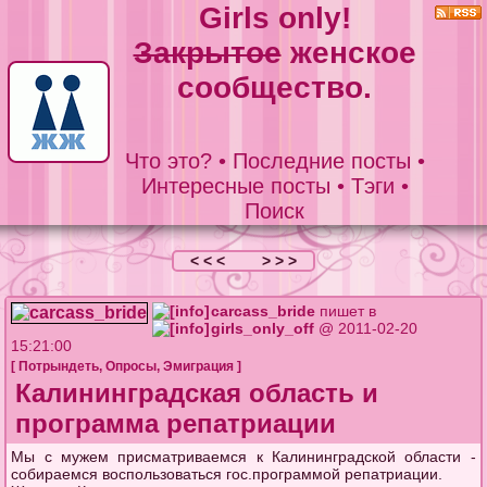
Girls only!
Закрытое
женское
сообщество.
Что это?
•
Последние посты
•
Интересные посты
•
Тэги
•
Поиск
< < <
> > >
carcass_bride
пишет в
girls_only_off
@ 2011-02-20
15:21:00
[
Потрындеть
,
Опросы
,
Эмиграция
]
Калининградская область и
программа репатриации
Мы с мужем присматриваемся к Калининградской области -
собираемся воспользоваться гос.программой репатриации.