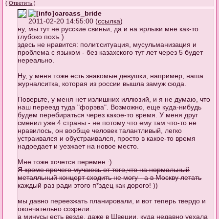
(
Ответить
)
carcass_bride
2011-02-20 14:55:00 (
ссылка
)
ну, мы тут не русские свиньи, да и на ярлыки мне как-то
глубоко похъ )
здесь не нравится: полит.ситуация, мусульманизация и
проблема с языком - без казахского тут лет через 5 будет
нереально.
Ну, у меня тоже есть знакомые девушки, например, наша
журналситка, которая из россии вышла замуж сюда.
Поверьте, у меня нет излишних иллюзий, и я не думаю, что
наш переезд туда "форэва". Возможно, еще куда-нибудь
будем перебираться через какое-то время. У меня друг
сменил уже 4 страны - не потому что ему там что-то не
нравилось, он вообще человек талантливый, легко
устраивался и обустраивался, просто в какое-то время
надоедает и уезжает на новое место.
Мне тоже хочется перемен :)
Я кроме прочего мучаюсь от того,что на нормальный
металльный концерт сходить не могу - а в Москву летать
каждый раз ради этого п*здец как дорого! ))
мы давно переезжать планировали, и вот теперь твердо и
окончательно созрели.
а минусы есть везде, даже в Швеции, куда недавно уехала