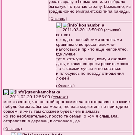
уехать сразу в Германию или выбрала
бы какую-то третью страну. Возможно, из
традиционно эмигрантских типа Канады.
(
Ответить
)
koshambr_a
2011-02-20 13:50:00 (
ссылка
)
вот-вот
я когда с российскими коллегами
сравниваю вопросы таможни-
налоговых и пр - то ещё непонятно,
где лучше
тут я хоть уже знаю, кому и сколько
дать, и какие вопросы решить можно
- а с какими лучше и не соваться
и плюсуюсь по поводу отношения
людей
(
Ответить
)
greenkamchatka
2011-02-20 12:56:00 (
ссылка
)
мне известно, что по этой программе часто отправляют в какие-
нибудь богом забытые места, где ваш маркетинг не пригодится
совсем. и жить там сложнее будет, чем в алматы.
но это необязательно, просто те семьи, о ком я слышала,
отправляли в деревни, в основном, да.
(
Ответить
)
carcass_bride