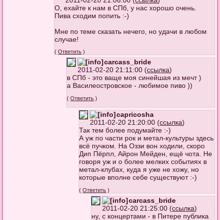
2011-02-20 21:06:00 (
ссылка
)
О, ехайте к нам в СПб, у нас хорошо очень.
Пива сходим попить :-)
Мне по теме сказать нечего, но удачи в любом
случае!
(
Ответить
)
carcass_bride
2011-02-20 21:11:00 (
ссылка
)
в СПб - это ваще моя синейшая из мечт )
а Василеостровское - любимое пиво ))
(
Ответить
)
capricosha
2011-02-20 21:20:00 (
ссылка
)
Так тем более подумайте :-)
А уж по части рок и метал-культуры здесь
всё пучком. На Оззи вон ходили, скоро
Дип Пёрпл, Айрон Мейден, ещё чота. Не
говоря уж и о более мелких событиях в
метал-клубах, куда я уже не хожу, но
которые вполне себе существуют :-)
(
Ответить
)
carcass_bride
2011-02-20 21:25:00 (
ссылка
)
ну, с концертами - в Питере публика