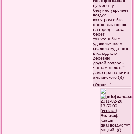
Re: офф каэшн
ну меня тут
безумно удручает
воздух
как утром с 5го
этажа выглянешь
на город - тоска
берет
так что я бы с
удовольствием
свалила куда-нить
в канадскую
деревню
другой вопрос -
что там делать?
даже при наличии
английского ))))
(
Ответить
)
carcass
2011-02-20
13:50:00
(
ссылка
)
Re: офф
каэшн
даа! воздух тут
аццкий :(((