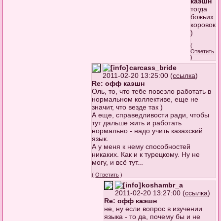
каэшн
тогда
божьих
коровок
)
(
Ответить
)
carcass_bride
2011-02-20 13:25:00 (
ссылка
)
Re: офф каэшн
Оль, то, что тебе повезло работать в
нормальном коллективе, еще не
значит, что везде так )
А еще, справедливости ради, чтобы
тут дальше жить и работать
нормально - надо учить казахский
язык.
А у меня к нему способностей
никаких. Как и к турецкому. Ну не
могу, и всё тут...
(
Ответить
)
koshambr_a
2011-02-20 13:27:00 (
ссылка
)
Re: офф каэшн
не, ну если вопрос в изучении
языка - то да, почему бы и не