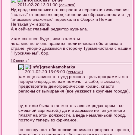
2011-02-20 13:01:00 (
ссылка
)
Ну, вроде как зависит от возраста и перспектив извлечения
"пользы" от переселенцев, степени их образованности и т.д.
"знакомые знакомых" переехали в Озерск и Неман.
Не такая уж и жопа.
А я сейчас главный редактор журнала.
>там сложнее будет, чем в алматы.
чета мне не очень нравится политическая обстановка в
стране. упорно движемся в сторону Туркменистана с нашим
"Нурсиянием". брр.
(
Ответить
)
greenkamchatka
2011-02-20 13:05:00 (
ссылка
)
там еще зависит от нужд региона. цель программы ж в
первую очередь не вам помочь - а себе, в смысле,
предотвратить демографический кризис, спасти
регионы от вымирания (все уезжают в крупные города).
ну, я тоже была в ташкенте главным редактором - со
смешной зарплатой:) да и в харькове не так уж много
платят на этой должности, а ведь немаленький город,
поэтому теперь во фрилансе.
по поводу пол. обстановки понимаю прекрасно. просто,
может, есть возможность без программы уехать,