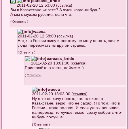
carcass_bride
2011-02-20 12:53:00 (
ссылка
)
Вы в Казахстане живете? А жили когда-нибудь?
А мы с мужем русские, если что.
(
Ответить
)
wacca
2011-02-20 12:58:00 (
ссылка
)
Нет, я в России живу и поэтому не могу понять, зачем
сюда переезжать из другой страны...
(
Ответить
)
carcass_bride
2011-02-20 13:01:00 (
ссылка
)
Приезжайте в гости, поймете :)
(
Ответить
)
wacca
2011-02-20 13:03:00 (
ссылка
)
Ну я-то не хочу понять, что плохого в
Казахстане, верю, что не сахар. Я о том, что в
России - жопа полная. И если уж вы решились
на переезд, то лучше, имхо, сразу выбрать что-
нибудь получше.
(
Ответить
)