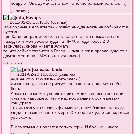
подруга. Она думала,что там-то точно райский рай, ан... :)
(
Ответить
)
kovrijik
2011-02-20 15:40:00 (
ссылка
)
мои родные в Алматы так и живут, никуда ехать на собираются,
русские
про Калининград могу сказать только то, что несколько лет
назад тетя моя уехала туда на ПМЖ и года через 2-3
вернулась, снова живет в Алматы
то, что сейчас творится в России - лучше уж и правда куда-то в
другое место на ПМЖ пытаться (имхо)
(
Ответить
)
carcass_bride
2011-02-20 16:03:00 (
ссылка
)
ну,я не хочу всю жизнь жить здесь )
жизнь одна, а кто не рискует, не знает, как оно могло бы
быть.
Алматы не может удовлетворить моих запросов по части
музыки, например. Нет у нас нормальных рок и метал-
концертов.
Так что живу-то я здесь физически, а все близкие по духу
люди - в разных частях мира. С ктоорыми удается видеться
урывками.
В Алматы мне нравятся только горы. И больше ничего.