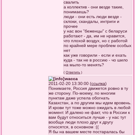
свалить
а коллектив - они везде такие,
понимаешь?
люди - они есть люди везде -
склоки, скандалы, интриги и
прочее
у нас вон "беженцы" с беларуси
работают - да, им не нравится,
что плохой воздух, но с работой
по крайней мере проблем особых
нет
как уже говорили - если и ехать
куда - так не в россию - чо шило
на мыло-то менять?
(
Ответить
)
wacca
2011-02-20 13:30:00 (
ссылка
)
Понимаете, Россия движется ровно в ту
же сторону. По-моему, по многим
пунктам даже успела обогнать
Казахстан, а по другим мы идем вровень.
И крови тут тоже можно ожидать в любой
момент. И далеко не факт, что в России к
вам будут относиться лучше - у нас тут
вообще люди плохо друг к другу
относятся, в основном :((
Я бы на вашем месте постаралась бы