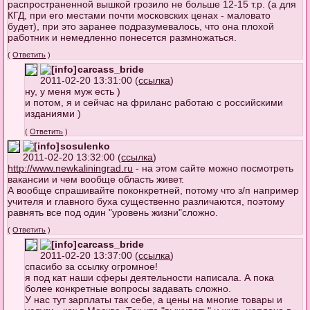
распространенной вышкой грозило не больше 12-15 т.р. (а для
КГД, при его местами почти московских ценах - маловато
будет), при это заранее подразумевалось, что она плохой
работник и немедленно понесется размножаться.
(
Ответить
)
carcass_bride
2011-02-20 13:31:00 (
ссылка
)
ну, у меня муж есть )
и потом, я и сейчас на фриланс работаю с российскими
изданиями )
(
Ответить
)
sosulenko
2011-02-20 13:32:00 (
ссылка
)
http://www.newkaliningrad.ru
- на этом сайте можно посмотреть
вакансии и чем вообще область живет.
А вообще спрашивайте поконкретней, потому что з/п например
учителя и главного буха существенно различаются, поэтому
равнять все под один "уровень жизни"сложно.
(
Ответить
)
carcass_bride
2011-02-20 13:37:00 (
ссылка
)
спасибо за ссылку огромное!
я под кат наши сферы деятельности написала. А пока
более конкретные вопросы задавать сложно.
У нас тут зарплаты так себе, а цены на многие товары и