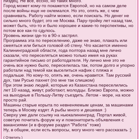
пиздец. Не все, ессно, но таких много.
Город может кому-то покажется Европой, но на самом деле
после войны еще не оклемался. Но это, опять же, с чем
сравнивать. Работу найти можно, если поискать. Но денег не
сильно много будет, это не Москва. Пару-тройку лет назад там,
может быть, что-то и было хорошее и какие-то перспективы, но
потом все как-то сдулось.
Уровень жизни где-то в 90-х застрял.
Программа эта по переселению, даже не знаю, плакать или
смеяться или биться головой об стену. Что касается именно
Калининградской области, года полтора назад мне лично
сказали, что переселяться можно только имея на руках
гарантийное письмо от работодателя. Ну лично мне это не
очень все нужно было, переселилась так, потом долго и упорно
работали над темой как выселиться нафик с пляжа и
подальше. Но кому-то, опять же, очень нравится. Там русский
дух, там Русью пахнет (по мне так слишком)
При этом знаю людей, которые из Казахстана переселились
лет 10 назад, живут, работают, молодцы. Близко Европа, можно
на выходные в Польшу-Литву съездить. Летом - море, на косе
просто рай.
Машины старые корыта по невненяемым ценам, за машинами
теперь в Москву ездят. А рыбы много и дешевая :)
Сверху уже дали ссылку на ньюкалининград. Портал живой,
советую почитать форум ну и помониторить объявления с
вакансиями (и в форуме раздел "Работа" тоже)
Ну, в общем, если есть вопросы, могу много чего рассказать :)
(
Ответить
)