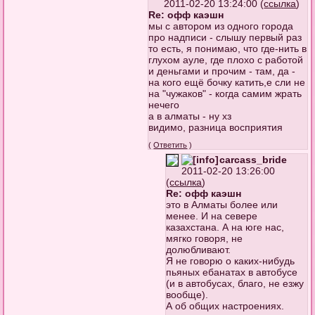
2011-02-20 13:24:00 (
ссылка
)
Re: офф каэшн
мы с автором из одного города
про надписи - слышу первый раз
то есть, я понимаю, что где-нить в
глухом ауле, где плохо с работой
и деньгами и прочим - там, да -
на кого ещё бочку катить,е сли не
на "чужаков" - когда самим жрать
нечего
а в алматы - ну хз
видимо, разница восприятия
(
Ответить
)
carcass_bride
2011-02-20 13:26:00
(
ссылка
)
Re: офф каэшн
это в Алматы более или
менее. И на севере
казахстана. А на юге нас,
мягко говоря, не
долюбливают.
Я не говорю о каких-нибудь
пьяных ебанатах в автобусе
(и в автобусах, благо, не езжу
вообще).
А об общих настроениях.