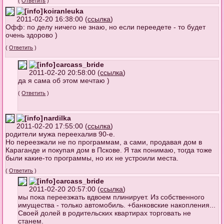
(
Ответить
)
koiranleuka
2011-02-20 16:38:00 (
ссылка
)
Офф: по делу ничего не знаю, но если переедете - то будет
очень здорово )
(
Ответить
)
carcass_bride
2011-02-20 20:58:00 (
ссылка
)
да я сама об этом мечтаю )
(
Ответить
)
nardilka
2011-02-20 17:55:00 (
ссылка
)
родители мужа переехалив 90-е.
Но переезжали не по программам, а сами, продавая дом в
Караганде и покупая дом в Пскове. Я так понимаю, тогда тоже
были какие-то программы, но их не устроили места.
(
Ответить
)
carcass_bride
2011-02-20 20:57:00 (
ссылка
)
мы пока переезжать вдвоем плинирует. Из собственного
имущества - только автомобиль. +банковские накопления...
Своей долей в родительских квартирах торговать не
станем.