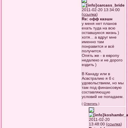
carcass_bride
2011-02-20 13:34:00
(
ссылка
)
Re: офф каэшн
у меня нет планов
ехать туда на всю
оставшуюся жизнь )
хотя... а вдруг мне
именно там
понравится и всё
получится.
Опять же - в европу
недалеко и не дорого
ездить )
В Канаду или в
Асвстралию я б с
удовольствием, но мы
там под финансовую
составляющую
условий не попадаем.
(
Ответить
)
koshambr_
2011-02-20
13:48:00 (
ссылка
)