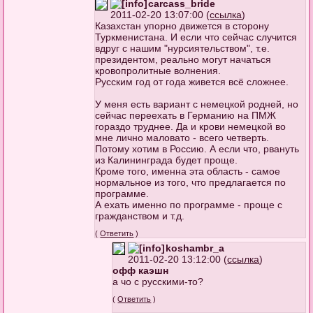
carcass_bride
2011-02-20 13:07:00 (
ссылка
)
Казахстан упорно движется в сторону
Туркменистана. И если что сейчас случится
вдруг с нашим "нурсиятельством", т.е.
президентом, реально могут начаться
кровопролитные волнения.
Русским год от года живется всё сложнее.
У меня есть вариант с немецкой родней, но
сейчас переехать в Германию на ПМЖ
гораздо труднее. Да и крови немецкой во
мне лично маловато - всего четверть.
Потому хотим в Россию. А если что, рвануть
из Калининграда будет проще.
Кроме того, именна эта область - самое
нормальное из того, что предлагается по
программе.
А ехать именно по программе - проще с
гражданством и т.д.
(
Ответить
)
koshambr_a
2011-02-20 13:12:00 (
ссылка
)
офф каэшн
а чо с русскими-то?
(
Ответить
)