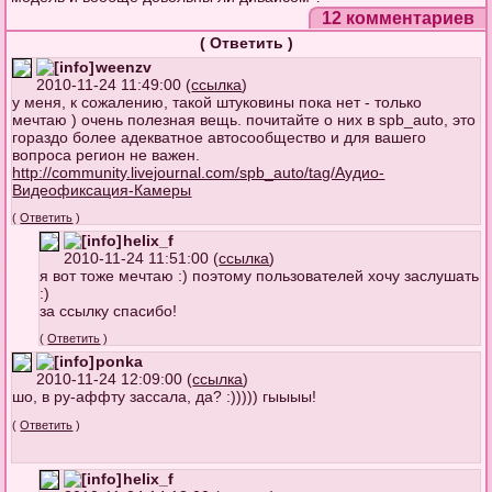
12 комментариев
(
Ответить
)
weenzv
2010-11-24 11:49:00 (
ссылка
)
у меня, к сожалению, такой штуковины пока нет - только
мечтаю ) очень полезная вещь. почитайте о них в spb_auto, это
гораздо более адекватное автосообщество и для вашего
вопроса регион не важен.
http://community.livejournal.com/spb_au
to/tag/Аудио-
Видеофиксация-Камеры
(
Ответить
)
helix_f
2010-11-24 11:51:00 (
ссылка
)
я вот тоже мечтаю :) поэтому пользователей хочу заслушать
:)
за ссылку спасибо!
(
Ответить
)
ponka
2010-11-24 12:09:00 (
ссылка
)
шо, в ру-аффту зассала, да? :))))) гыыыы!
(
Ответить
)
helix_f