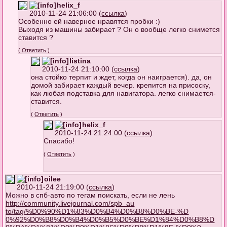
helix_f
2010-11-24 21:06:00 (
ссылка
)
Особенно ей наверное нравятся пробки :)
Выходя из машины забирает ? Он о вообще легко снимется
ставится ?
(
Ответить
)
listina
2010-11-24 21:10:00 (
ссылка
)
она стойко терпит и ждет, когда он наиграется). да, он
домой забирает каждый вечер. крепится на присоску,
как любая подставка для навигатора. легко снимается-
ставится.
(
Ответить
)
helix_f
2010-11-24 21:24:00 (
ссылка
)
Спасибо!
(
Ответить
)
oilee
2010-11-24 21:19:00 (
ссылка
)
Можно в спб-авто по тегам поискать, если не лень
http://community.livejournal.com/spb_au
to/tag/%D0%90%D1%83%D0%B4%D0%B8%D0%BE-%D
0%92%D0%B8%D0%B4%D0%B5%D0%BE%D1%84%D0%B8%D