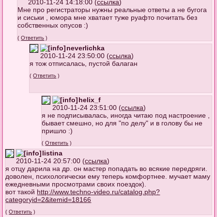
2010-11-24 14:18:00 (
ссылка
)
Мне про регистраторы нужны реальные ответы а не бугога
и сиськи , юмора мне хватает туже руафто почитать без
собственных опусов :)
(
Ответить
)
neverlichka
2010-11-24 23:50:00 (
ссылка
)
я тож отписалась, пустой балаган
(
Ответить
)
helix_f
2010-11-24 23:51:00 (
ссылка
)
я не подписывалась, иногда читаю под настроение ,
бывает смешно, но для "по делу" и в голову бы не
пришло :)
(
Ответить
)
listina
2010-11-24 20:57:00 (
ссылка
)
я отцу дарила на др. он мастер попадать во всякие передряги.
доволен, психологически ему теперь комфортнее. мучает маму
ежедневными просмотрами своих поездок).
вот такой
http://www.techno-video.ru/catalog.p
hp?
categoryid=2&itemid=18166
(
Ответить
)