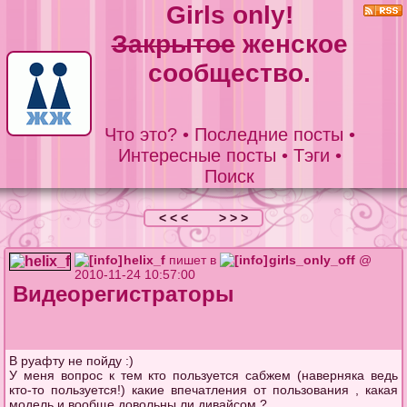
Girls only!
Закрытое
женское
сообщество.
Что это?
•
Последние посты
•
Интересные посты
•
Тэги
•
Поиск
< < <
> > >
helix_f
пишет в
girls_only_off
@
2010-11-24 10:57:00
Видеорегистраторы
В руафту не пойду :)
У меня вопрос к тем кто пользуется сабжем (наверняка ведь
кто-то пользуется!) какие впечатления от пользования , какая
модель и вообще довольны ли дивайсом ?