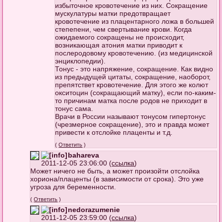
избыточное кровотечениe из них. Сокращение
мускулатуры матки предотвращает
кровотечение из плацентарного ложа в большей
степепени, чем свертывание крови. Когда
ожидаемого сокращены не происходит,
возникающая атония матки приводит к
послеродовому кровотечению. (из медицинской
энциклопедии).
Тонус - это напряжение, сокращение. Как видно
из предыдущей цитаты, сокращение, наоборот,
препятствет кровотечение. Для этого же колют
окситоцин (сокращающий матку), если по-каким-
то причинам матка после родов не приходит в
тонус сама.
Врачи в России называют тонусом гипертонус
(чрезмерное сокращение), это и правда может
привести к отслойке плаценты и т.д.
(
Ответить
)
bahareva
2011-12-05 23:06:00 (
ссылка
)
Может ничего не быть, а может произойти отслойка
хориона/плаценты (в зависимости от срока). Это уже
угроза для беременности.
(
Ответить
)
nedorazumenie
2011-12-05 23:59:00 (
ссылка
)