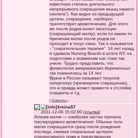
известную степень длительного
непрерывного сокращения мышц нашего
скелета"). Как видно из предыдущей
цитаты, сокращение, наоборот,
препятствует кровотечению. Для этого
же после родов колют окситоцин
(сокращающий матку), если по каким-то
причинам матка после родов не
приходит в тонус сама. Так и называется
- "сократительная терапия". 14 лет назад
я сдавала Nursing Boards в штате NY, на
подготовке к экзаменам нас тоже так
учили. Трудно представить, что
физиология американских беременных
так поменялась за 14 лет.
Врачи в России называют тонусом
гипертонус (чрезмерное сокращение),
это и правда может привести к отслойке
плаценты и т.д.
(
Ответить
)
kreina57
2011-12-06 15:02:00 (
ссылка
)
Атония матки — наиболее частая причина
послеродового кровотечения. Обычно тело
матки сокращается сразу после рождения
последа, сжимая спиральные артерии
плацентарного ложа и предотвращая