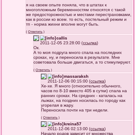
я на своем опыте поняла, что в штатах к
многопложным беременностям относятся с такой
же предосторожностью и местами перестраховками,
как в россии ко всем. то есть, постельный режим и
тп - норма жихни вполне могут быть.
(
Ответить
)
callis
2011-12-05 23:28:00 (
ссылка
)
Ок.
А то моя подруга много спала на последних
сроках, ну, и переносила в результате. Мне
советовала больше двигаться, а то стимулируют.
(
Ответить
)
massaraksh
2011-12-06 00:15:00 (
ссылка
)
Хе-хе. Я много (относительно обычного,
часов по 8-10 вместо 405 в сутки) спала на
ранних сроках. На средних - каталась на
лыжах, на поздних носилась по городу как
угорелая в жару.
Переносила почти на три недели.
(
Ответить
)
kreina57
2011-12-06 02:13:00 (
ссылка
)
Начало родов зависит от множества