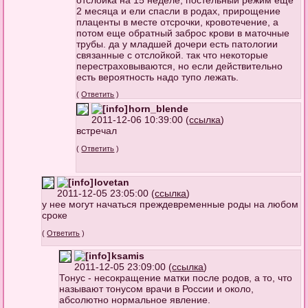
отслойка на 15 неделе, постельный режим еще
2 месяца и ели спасли в родах, прирощение
плаценты в месте отсрочки, кровотечение, а
потом еще обратный заброс крови в маточные
трубы. да у младшей дочери есть патологии
связанные с отслойкой. так что некоторые
перестраховываются, но если действительно
есть вероятность надо тупо лежать.
(
Ответить
)
horn_blende
2011-12-06 10:39:00 (
ссылка
)
встречал
(
Ответить
)
lovetan
2011-12-05 23:05:00 (
ссылка
)
у нее могут начаться преждевременные роды на любом
сроке
(
Ответить
)
ksamis
2011-12-05 23:09:00 (
ссылка
)
Тонус - несокращение матки после родов, а то, что
называют тонусом врачи в России и около,
абсолютно нормальное явление.