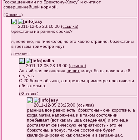
"сокращениями по Брекстону-Хиксу" и считают
совершеннейшей нормой.
(
Ответить
)
asy
2011-12-05 23:10:00 (
ссылка
)
брекстоны на ранних сроках?
я, конечно, не гинеколог, но это как-то странно. брэекстоны
в третьем триместре идут
(
Ответить
)
callis
2011-12-05 23:19:00 (
ссылка
)
Английская википедия
пишет
, могут быть, начиная с 6
недель.
С 20 более обычно, а в третьем триместре практически
обязательно.
(
Ответить
)
asy
2011-12-05 23:25:00 (
ссылка
)
разница все равно есть. брэкстоны - они короткие. а
когда матка напряжена и в таком состоянии
пребывает (вот как мышца сведенная) и это еще
доставляет физическую неприятность - это не
брэкстоны, а тонус. такое состояние будет
квалифицировано как опасное и в заграницах.