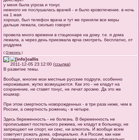
у меня была угроза и тонус
немного не послушалась врачей - и было кровотечение. в ночь
на 1 мая
хорошо, был телефон врача и тут же приняли все меры
дальше лежала, сколько говорят
провела много времени в стационаре на дому. т.е. я дома
лежала, а через день приезжала врча смотреть. бесплатно, от
роддома
(
Ответить
)
callis
2011-12-05 23:12:00 (
ссылка
)
В развитие темы.
Вообще, многие мои местные русские подруги, особенно
нерожавшие, жутко возмущаются. Как это - не кладут на
сохранение, не ставят тонус, не лечат эрозию. Да это же
кошмар.
При этом смертность новорожденных - в три раза ниже, чем в
России, а смертность рожениц - в четыре.
Здесь беременность - не болезнь. В беременность не
прописывают постельного режима, не кладут в больницу, не
запрещают ни спорт, ни секс, ни алкоголь. И вообще всем
советуют рожать дома, официально. А в России, как нам
позавчера
рассказали
, беременная женщина официально,