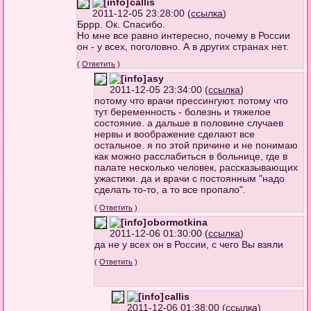
callis
2011-12-05 23:28:00 (
ссылка
)
Бррр. Ок. Спасибо.
Но мне все равно интересно, почему в России
он - у всех, поголовно. А в других странах нет.
(
Ответить
)
asy
2011-12-05 23:34:00 (
ссылка
)
потому что врачи прессингуют. потому что
тут беременность - болезнь и тяжелое
состояние. а дальше в половине случаев
нервы и воображение сделают все
остальное. я по этой причине и не понимаю
как можно расслабиться в больнице, где в
палате несколько человек, рассказывающих
ужастики. да и врачи с постоянным "надо
сделать то-то, а то все пропало".
(
Ответить
)
obormotkina
2011-12-06 01:30:00 (
ссылка
)
да не у всех он в России, с чего Вы взяли
(
Ответить
)
callis
2011-12-06 01:38:00 (
ссылка
)