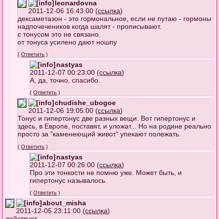
leonardovna
2011-12-06 16:43:00 (
ссылка
)
дексаметазон - это гормональное, если не путаю - гормоны
надпочечеников когда шалят - прописывают.
с тонусом это не связано.
от тонуса усилено дают ношпу
(
Ответить
)
nastyas
2011-12-07 00:23:00 (
ссылка
)
А, да, точно, спасибо.
(
Ответить
)
chudishe_ubogoe
2011-12-06 19:05:00 (
ссылка
)
Тонус и гипертонус две разных вещи. Вот гипертонус и
здесь, в Европе, поставят, и уложат... Но на родине реально
просто за "каменеющий живот" упекают полежать.
(
Ответить
)
nastyas
2011-12-07 00:26:00 (
ссылка
)
Про эти тонкости не помню уже. Может быть, и
гипертонус называлось.
(
Ответить
)
about_misha
2011-12-05 23:11:00 (
ссылка
)
действует