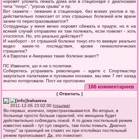
норовят уложить лежать дома или в стационаре с диагнозами
типа "тонус", "угроза срыва" и пр.
Вот скажите - лежание в стационаре, без всяких уколов и пр.
действительно помогает от этих страшных болезней или врачи
зачем-то перестраховываются?
Сотрудницы у меня вечно норовят сбежать и придти, но я на
всякий случай отправляю их там полежать, если повезет - хоть
отоспятся. Но, это реально действует?
И наоборот - от страшной болезни тонус кто-то вживую реально
видел какие-то последствия, кроме гинекологических
страшилок?
А в Европах и Америках такие болезни знают?
ПС Извенити, шо я не о политике.
Соберетесь устраивать революцию - идите с Спортмастер
закупаться палатками и пуховыми носками, мы ими 7 лет назад
знатно поторговали. Пост не проплачен
166 комментариев
(
Ответить
)
bahareva
2011-12-05 23:02:00 (
ссылка
)
Во-первых, конечно, перестраховываются. Во-вторых, в
больнице просто больше гарантий, что женщина будет
действительно соблюдать покой. А то дома постельный режим
известно какой - тут суп сварить, там полы помыть. Диагноз
"тонус" за границей не ставят, но при отслойках постельный
режим прописывают. Да, это помогает.