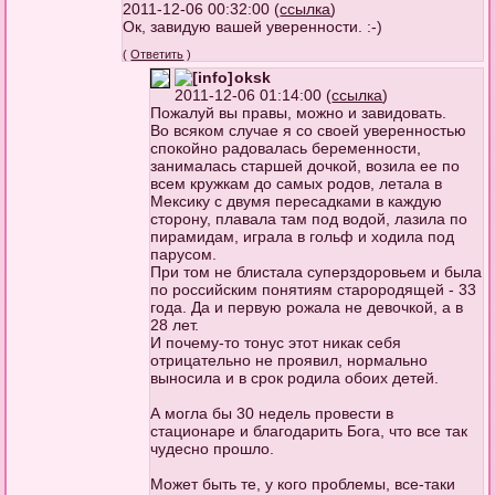
2011-12-06 00:32:00 (
ссылка
)
Ок, завидую вашей уверенности. :-)
(
Ответить
)
oksk
2011-12-06 01:14:00 (
ссылка
)
Пожалуй вы правы, можно и завидовать.
Во всяком случае я со своей уверенностью
спокойно радовалась беременности,
занималась старшей дочкой, возила ее по
всем кружкам до самых родов, летала в
Мексику с двумя пересадками в каждую
сторону, плавала там под водой, лазила по
пирамидам, играла в гольф и ходила под
парусом.
При том не блистала суперздоровьем и была
по российским понятиям старородящей - 33
года. Да и первую рожала не девочкой, а в
28 лет.
И почему-то тонус этот никак себя
отрицательно не проявил, нормально
выносила и в срок родила обоих детей.
А могла бы 30 недель провести в
стационаре и благодарить Бога, что все так
чудесно прошло.
Может быть те, у кого проблемы, все-таки