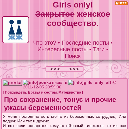
Girls only!
Закрытое
женское
сообщество.
Что это?
•
Последние посты
•
Интересные посты
•
Тэги
•
Поиск
< < <
> > >
ponka
пишет в
girls_only_off
@
2011-12-05 20:59:00
[
Потрындеть
,
Братья и сестры
,
Материнство
]
Про сохранение, тонус и прочие
ужасы беременностей
У меня постоянно есть кто-то из беременных сотрудниц. Или
подруг. Или тех и других.
И вот если попадется кому-то нЭрвный гинеколог, то их все