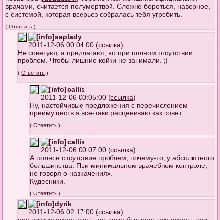
врачами, считается полумертвой. Сложно бороться, наверное,
с системой, которая всерьез собралась тебя угробить.
(
Ответить
)
saplady
2011-12-06 00:04:00 (
ссылка
)
Не советуют, а предлагают, но при полном отсутствии
проблем. Чтобы лишние койки не занимали. ;)
(
Ответить
)
callis
2011-12-06 00:05:00 (
ссылка
)
Ну, настойчивые предложения с перечислением
преимуществ я все-таки расцениваю как совет.
(
Ответить
)
callis
2011-12-06 00:07:00 (
ссылка
)
А полное отсутствие проблем, почему-то, у абсолютного
большинства. При минимальном врачебном контроле,
не говоря о назначениях.
Кудесники.
(
Ответить
)
dyrik
2011-12-06 02:17:00 (
ссылка
)
про низкую смертность, тут ниже был пост про смерть при