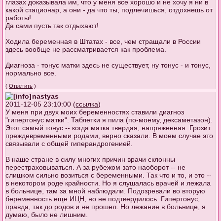
глазах доказывала им, что у меня все хорошо и не хочу я ни в
какой стационар, а они - да что ты, подлечишься, отдохнешь от
работы!
Да сами пусть так отдыхают!
Ходила беременная в Штатах - все, чем стращали в России
здесь вообще не рассматривается как проблема.
Диагноза - тонус матки здесь не существует, ну тонус - и тонус,
нормально все.
(
Ответить
)
nastyas
2011-12-05 23:10:00 (
ссылка
)
У меня при двух моих беременностях ставили диагноз
"гипертонус матки". Таблетки я пила (по-моему, дексаметазон).
Этот самый тонус -- когда матка твердая, напряженная. Грозит
преждевременными родами, верно сказали. В моем случае это
связывали с общей гиперандрогенией.
В наше стране в силу многих причин врачи склонны
перестраховываться. А за рубежом зато наоборот -- не
слишком сильно возиться с беременными. Так что и то, и это --
в некотором роде крайности. Но я слушалась врачей и лежала
в больнице, там за мной наблюдали. Подозревали во вторую
беременность еще ИЦН, но не подтвердилось. Гипертонус,
правда, так до родов и не прошел. Но лежание в больнице, я
думаю, было не лишним.