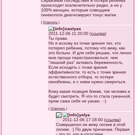
Серьезные последствия и потеря ребенка
происходят исключительно редко, а не у
100% женщин, которым совеццкие
гинекологи диагнозируют тонус матки.
(
Ответить
)
nastyas
2011-12-06 11:20:00 (
ссылка
)
Ты права.
Но я исхожу из точки зрения тех, кто
потерял ребенка, потому что вижу, как
это больно. И для себя решаю, что лично
мне проще перестраховаться, чем
"лишний раз" затевать беременность.
Если исходить с точки зрения
эффективности, то есть с точки зрения
естественного отбора, то потери
неизбежны, и с ними нужно смириться.
Кому какая позиция ближе, так человек и
будет смотреть. Я что-то стала гуманной,
прям сама себя не узнаю. :-)
(
Ответить
)
yelya
2011-12-06 17:18:00 (
ссылка
)
Совершенно не вижу логики в этой
логике. :) По двум причинам. Первая
- это то, что в отсуствии