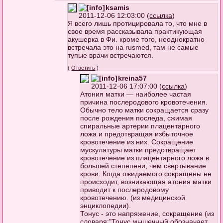
ksamis
2011-12-06 12:03:00 (
ссылка
)
Я всего лишь протицировала то, что мне в
свое время рассказывала практикующая
акушерка в Фи. кроме того, неоднократно
встречала это на rusmed, там не самые
тупые врачи встречаются.
(
Ответить
)
kreina57
2011-12-06 17:07:00 (
ссылка
)
Атония матки — наиболее частая
причина послеродового кровотечения.
Обычно тело матки сокращается сразу
после рождения последа, сжимая
спиральные артерии плацентарного
ложа и предотвращая избыточное
кровотечениe из них. Сокращение
мускулатуры матки предотвращает
кровотечение из плацентарного ложа в
большей степепени, чем свертывание
крови. Когда ожидаемого сокращены не
происходит, возникающая атония матки
приводит к послеродовому
кровотечению. (из медицинской
энциклопедии).
Тонус - это напряжение, сокращение (из
словаря:"Тонус мышечный обозначает