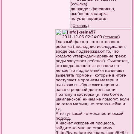
(
ссылка
)
да вроде эффективно,
особенно касторка
погугли перинатал
(
Ответить
)
kreina57
2011-12-06 02:24:00 (
ссылка
)
Главный фактор - это готовность
ребенка (последние исследования,
вроде бы, подтверждают то, что
когда-то утверждали древние греки:
роды запускает ребенок). Считается,
что когда полностью дозрели его
легкие, то надпочечники начинают
выделять гормоны, которые в итоге
поступают в организм матери и
вызывают выброс окситоцина и
начало родовой деятельности.
Поэтому и касторка (и, тем более,
шампанское) ничем не помогут, если
не готов малыш, не готова шейка и
т.д.
А то тут какой-то механистический
подход.
А насчет ускорения процесса,
зайдите ко мне на страничку
(
http://by-nature.livejournal.com/698.h