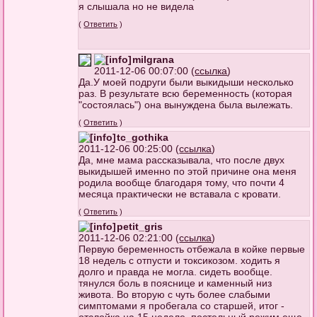
я слышала но не видела
(
Ответить
)
milgrana
2011-12-06 00:07:00 (
ссылка
)
Да.У моей подруги были выкидыши несколько
раз. В результате всю беременность (которая
"состоялась") она вынуждена была вылежать.
(
Ответить
)
tc_gothika
2011-12-06 00:25:00 (
ссылка
)
Да, мне мама рассказывала, что после двух
выкидышей именно по этой причине она меня
родила вообще благодаря тому, что почти 4
месяца практически не вставала с кровати.
(
Ответить
)
petit_gris
2011-12-06 02:21:00 (
ссылка
)
Первую беременность отбежала в койке первые
18 недель с отпусти и токсикозом. ходить я
долго и правда не могла. сидеть вообще.
тянулся боль в пояснице и каменный низ
живота. Во вторую с чуть более слабыми
симптомами я пробегала со старшей, итог -