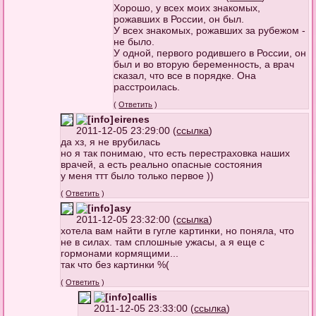
Хорошо, у всех моих знакомых,
рожавших в России, он был.
У всех знакомых, рожавших за рубежом -
не было.
У одной, первого родившего в России, он
был и во вторую беременность, а врач
сказал, что все в порядке. Она
расстроилась.
(
Ответить
)
eirenes
2011-12-05 23:29:00 (
ссылка
)
да хз, я не врубилась
но я так понимаю, что есть перестраховка наших
врачей, а есть реально опасные состояния
у меня ттт было только первое ))
(
Ответить
)
asy
2011-12-05 23:32:00 (
ссылка
)
хотела вам найти в гугле картинки, но поняла, что
не в силах. там сплошные ужасы, а я еще с
гормонами кормящими...
так что без картинки %(
(
Ответить
)
callis
2011-12-05 23:33:00 (
ссылка
)