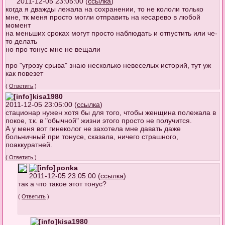
2011-12-05 23:05:00 (
ссылка
)
когда я дважды лежала на сохранении, то не кололи только
мне, тк меня просто могли отправить на кесарево в любой
момент
на меньших сроках могут просто наблюдать и отпустить или че-
то делать
но про тонус мне не вещали
про "угрозу срыва" знаю несколько невеселых историй, тут уж
как повезет
(
Ответить
)
kisa1980
2011-12-05 23:05:00 (
ссылка
)
стационар нужен хотя бы для того, чтобы женщина полежала в
покое, т.к. в "обычной" жизни этого просто не получится.
А у меня вот гинеколог не захотела мне давать даже
больничный при тонусе, сказала, ничего страшного,
поаккуратней.
(
Ответить
)
ponka
2011-12-05 23:05:00 (
ссылка
)
так а что такое этот тонус?
(
Ответить
)
kisa1980