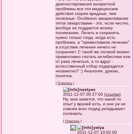
диагностирования конкретной
проблемы все эти медицинские
действия скорее вредные, чем
полезные. Особенно закармливание
теток лекарствами - это, если честно,
вообще не поддается моему
пониманию. Лечить и сохранять
нужно только тогда, когда есть
проблема, а "превентивное лечение"
в отсуствие лечения ничего не
сохраняет. С такой же логикой можно
превентивно глотать антибиотики или
от рака лечиться, а то вдруг -
естесственный отбор подкрадется
незаметно? :) Аналогия, думаю,
понятна.
(
Ответить
)
nastyas
2011-12-07 00:27:00 (
ссылка
)
Ну, мне кажется, что какой-то
опыт у врачей есть, и они уж не
совсем всех подяд укладывают
полежать.
(
Ответить
)
yelya
2011-12-07 10:02:00