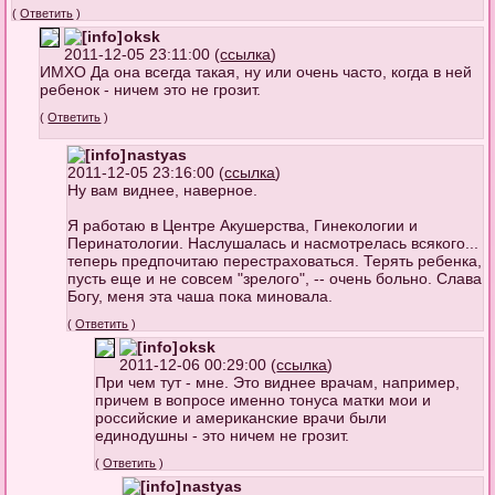
(
Ответить
)
oksk
2011-12-05 23:11:00 (
ссылка
)
ИМХО Да она всегда такая, ну или очень часто, когда в ней
ребенок - ничем это не грозит.
(
Ответить
)
nastyas
2011-12-05 23:16:00 (
ссылка
)
Ну вам виднее, наверное.
Я работаю в Центре Акушерства, Гинекологии и
Перинатологии. Наслушалась и насмотрелась всякого...
теперь предпочитаю перестраховаться. Терять ребенка,
пусть еще и не совсем "зрелого", -- очень больно. Слава
Богу, меня эта чаша пока миновала.
(
Ответить
)
oksk
2011-12-06 00:29:00 (
ссылка
)
При чем тут - мне. Это виднее врачам, например,
причем в вопросе именно тонуса матки мои и
российские и американские врачи были
единодушны - это ничем не грозит.
(
Ответить
)
nastyas