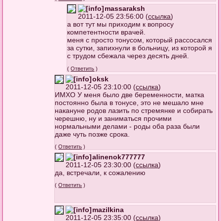
massaraksh
2011-12-05 23:56:00 (
ссылка
)
а вот тут мы приходим к вопросу
компетентности врачей.
меня с просто тонусом, который рассосался
за сутки, запихнули в больницу, из которой я
с трудом сбежала через десять дней.
(
Ответить
)
oksk
2011-12-05 23:10:00 (
ссылка
)
ИМХО У меня было две беременности, матка
постоянно была в тонусе, это не мешало мне
накануне родов лазить по стремянке и собирать
черешню, ну и заниматься прочими
нормальными делами - роды оба раза были
даже чуть позже срока.
(
Ответить
)
alinenok777777
2011-12-05 23:30:00 (
ссылка
)
да, встречали, к сожалению
(
Ответить
)
mazilkina
2011-12-05 23:35:00 (
ссылка
)