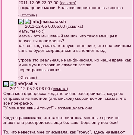
2011-12-05 23:07:00 (
ссылка
)
сокращение матки. Большая вероятность выкидыша
(
Ответить
)
massaraksh
2011-12-06 00:05:00 (
ссылка
)
мать, ты чо :)
матка - это мышечный мешок. что такое мышцы в
тонусе ты понимаешь?
так вот, когда матка в тонусе, есть риск, что она слишком
сильно будет сокращаться и вытолнет плод.
угроза это реальная, не мифическая. но наши врачи как
минимум в половине случаев все же
перестраховываются.
(
Ответить
)
callis
2011-12-05 23:06:00 (
ссылка
)
Одна моя френдесса когда-то очень расстроилась, когда ее
отправили из местной (английской) скорой домой, сказав, что
все прекрасно.
"У меня же явный тонус!" - возмущалась она.
Когда я рассказала, что такого диагноза местные врачи не
знают, она расстроилась еще больше. Ведь он у нее был!
То, что невестка мне описывала, как "тонус", здесь называют