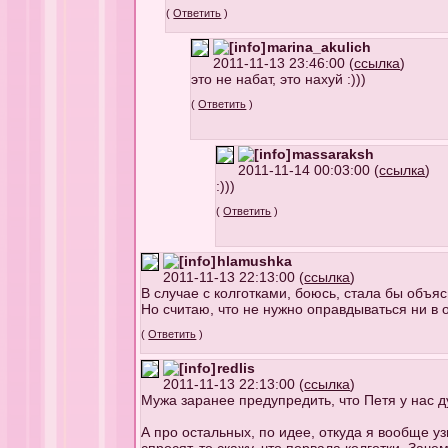
(
Ответить
)
marina_akulich
2011-11-13 23:46:00 (
ссылка
)
это не набат, это нахуй :)))
(
Ответить
)
massaraksh
2011-11-14 00:03:00 (
ссылка
)
:)))
(
Ответить
)
hlamushka
2011-11-13 22:13:00 (
ссылка
)
В случае с колготками, боюсь, стала бы объ
Но считаю, что не нужно оправдываться ни в
(
Ответить
)
redlis
2011-11-13 22:13:00 (
ссылка
)
Мужа заранее предупредить, что Петя у нас д
А про остальных, по идее, откуда я вообще у