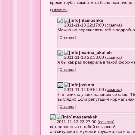
время трубы-компа-кота было назначено 
(
Ответить
)
hlamushka
2011-11-13 22:17:00 (
ссылка
)
Можно не перечислять всё в подробнос
(
Ответить
)
marina_akulich
2011-11-13 22:33:00 (
ссылка
)
я бы как раз поверила в такой форс-м
(
Ответить
)
askom
2011-11-14 09:54:00 (
ссылка
)
Я в таких случаях начинаю со слов: "По
выглядит. Если репутация нормальная,
(
Ответить
)
massaraksh
2011-11-13 23:27:00 (
ссылка
)
вот полностью с тобой согласна!
а в ситуации с мужем и трусами, если он н