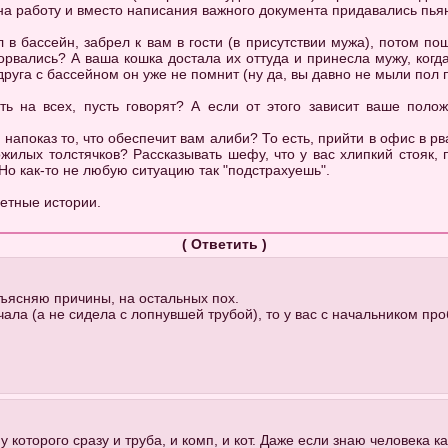
и на работу и вместо написания важного документа придавались пья
 в бассейн, забрел к вам в гости (в присутствии мужа), потом по
порвались? А ваша кошка достала их оттуда и принесла мужу, ког
друга с бассейном он уже не помнит (ну да, вы давно не мыли пол 
ть на всех, пусть говорят? А если от этого зависит ваше поло
 напоказ то, что обеспечит вам алиби? То есть, прийти в офис в рв
жилых толстячков? Рассказывать шефу, что у вас хлипкий стояк,
Но как-то не любую ситуацию так "подстрахуешь".
ретные истории.
(
Ответить
)
ъясняю причины, на остальных пох.
чала (а не сидела с лопнувшей трубой), то у вас с начальником пр
у которого сразу и труба, и комп, и кот. Даже если знаю человека к