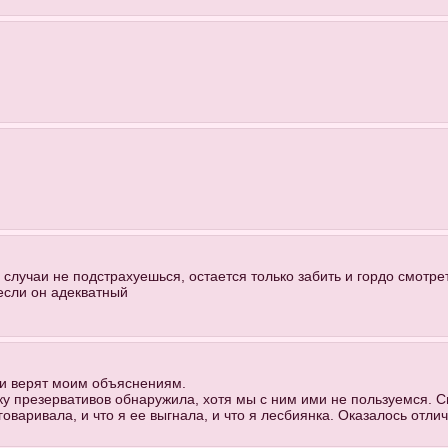
е случаи не подстрахуешься, остается только забить и гордо смотр
 если он адекватный
ни верят моим объяснениям.
ку презервативов обнаружила, хотя мы с ним ими не пользуемся. С
оваривала, и что я ее выгнала, и что я лесбиянка. Оказалось отлич