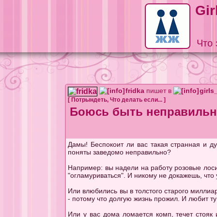
Gir
Что 
fridka
пишет в
girls
[
Потрындеть
,
Что делать если...
]
Боюсь быть неправильн
Дамы! Беспокоит ли вас такая странная и д
поняты заведомо неправильно?
Например: вы надели на работу розовые лосин
"огламуриваться". И никому не докажешь, что
Или влюбились вы в толстого старого миллиар
- потому что долгую жизнь прожил. И любит ту 
Или у вас дома ломается комп, течет стояк 