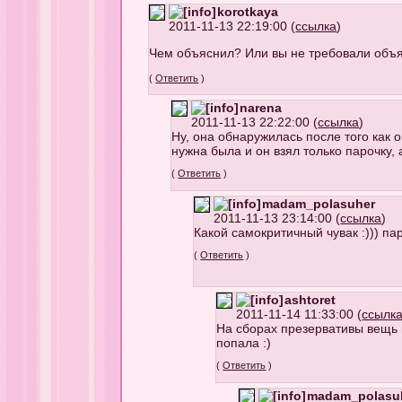
korotkaya
2011-11-13 22:19:00 (
ссылка
)
Чем объяснил? Или вы не требовали объя
(
Ответить
)
narena
2011-11-13 22:22:00 (
ссылка
)
Ну, она обнаружилась после того как 
нужна была и он взял только парочку,
(
Ответить
)
madam_polasuher
2011-11-13 23:14:00 (
ссылка
)
Какой самокритичный чувак :))) па
(
Ответить
)
ashtoret
2011-11-14 11:33:00 (
ссылк
На сборах презервативы вещь 
попала :)
(
Ответить
)
madam_polasu