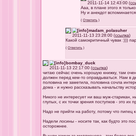
2011-11-14 12:43:00 (
сс
Ааа, в плане этого я тольк
Ну и анекдот вспоминается
(
Ответить
)
madam_polasuher
2011-11-13 23:28:00 (
ссылка
)
Какой самокритичный чувак :))) па
(
Ответить
)
bombay_duck
2011-11-13 22:17:00 (
ссылка
)
читаю сейчас очень хорошую книжку, там очен
должен перед кем-то оправдываться. Нам в д
половина не заметила, половина сочла интере
дома - и нужно рассказывать начальству исто
Никого не интересует ни ваш муж-старикан, ни
глупых, с их точки зрения поступков - это их 
Надо не прийти на работу, потому что пипец к
Надели лосины - носите так, как будто это по
осторожнее.
Вышли замуж за миллионера - тем более все л