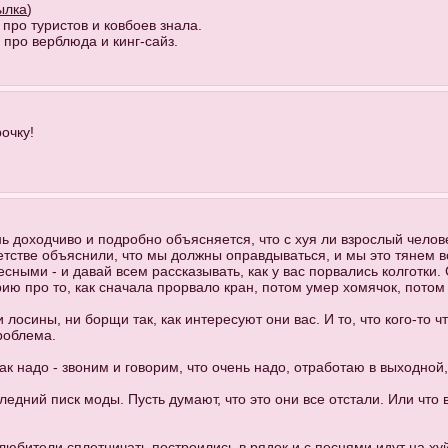
ылка
)
о про туристов и ковбоев знала.
 про верблюда и кинг-сайз.
рочку!
ь доходчиво и подробно объясняется, что с хуя ли взрослый челов
етстве объяснили, что мы должны оправдываться, и мы это тянем в
сными - и давай всем рассказывать, как у вас порвались колготки
рию про то, как сначала прорвало кран, потом умер хомячок, потом
 лосины, ни борщи так, как интересуют они вас. И то, что кого-то 
проблема.
ак надо - звоним и говорим, что очень надо, отработаю в выходной
следний писк моды. Пусть думают, что это они все отстали. Или что
юбители сплетничать построились в рядок и с песнями идут на хуй.