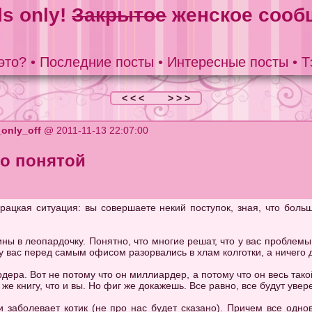
ls only!
Закрытое
женское сооб
это?
•
Последние посты
•
Интересные посты
•
Т
< < <
> > >
_only_off
@ 2011-11-13 22:07:00
о понятой
урацкая ситуация: вы совершаете некий поступок, зная, что боль
ы в леопардочку. Понятно, что многие решат, что у вас проблемы
 у вас перед самым офисом разорвались в хлам колготки, а ничего 
дера. Вот не потому что он миллиардер, а потому что он весь тако
же книгу, что и вы. Но фиг же докажешь. Все равно, все будут увере
и заболевает котик (не про нас будет сказано). Причем все одн