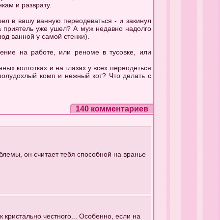
нкам и разврату.
шел в вашу ванную переодеваться - и закинул
да приятель уже ушел? А муж недавно надолго
под ванной у самой стенки).
жение на работе, или реноме в тусовке, или
аных колготках и на глазах у всех переодеться
 полудохлый комп и нежный кот? Что делать с
140 комментариев
облемы, он считает тебя способной на вранье
ак кристально честного... Особенно, если на