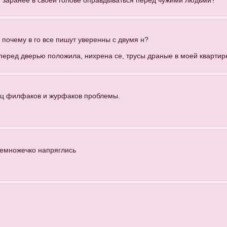
чем заранее в своей голове оправдываться перед чужими людьми?
 почему в го все пишут уверенны с двумя н?
 перед дверью положила, нихрена се, трусы драные в моей квартир
ниц филфаков и журфаков проблемы.
емножечко напряглись