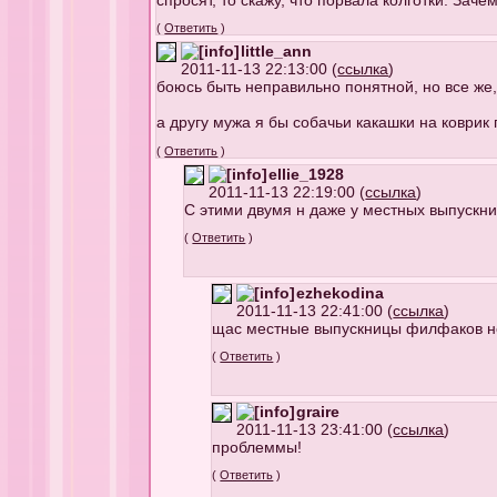
спросят, то скажу, что порвала колготки. За
(
Ответить
)
little_ann
2011-11-13 22:13:00 (
ссылка
)
боюсь быть неправильно понятной, но все же,
а другу мужа я бы собачьи какашки на коврик
(
Ответить
)
ellie_1928
2011-11-13 22:19:00 (
ссылка
)
С этими двумя н даже у местных выпуск
(
Ответить
)
ezhekodina
2011-11-13 22:41:00 (
ссылка
)
щас местные выпускницы филфаков н
(
Ответить
)
graire
2011-11-13 23:41:00 (
ссылка
)
проблеммы!
(
Ответить
)