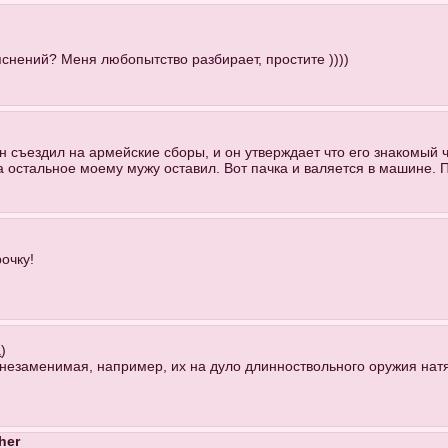
снений? Меня любопытство разбирает, простите ))))
он съездил на армейские сборы, и он утверждает что его знакомый ч
 а остальное моему мужу оставил. Вот пачка и валяется в машине. П
рочку!
а
)
незаменимая, например, их на дуло длинноствольного оружия натя
her