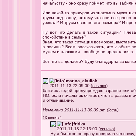
начальству - оно сразу поймет, что вы забил
Или какой-то придурок из знакомых мужа шел
трусы под ванну, потому что они все равно 
уезжал? И трусы явно не его размера? И про 
Ну вот что делать в такой ситуации? Плева
спокойствие в семье?
Зная, что такая ситуация возможна, выставить
в лосины? Всем рассказывать, что любите по
мужем и плавками - вообще не представляю. 
Вот что вы делаете? Буду благодарна за конк
marina_akulich
2011-11-13 22:09:00 (
ссылка
)
близких людей предупреждаю заранее или об
НО: если начальник считает, что ты развратни
и отлынивание.
Изменено 2011-11-13 09:09 pm (local)
(
Ответить
)
fridka
2011-11-13 22:13:00 (
ссылка
)
Ну я бы тоже не сразу поверила человеку, 