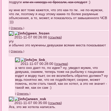
подруги
или их никогда не бросали, как следует
:)
ну мне вот тоже кажется, что это как-то гм.. не по-мужски,
что ли, поэтому я ищу этому какие-то более разумные
объяснения, а то, может, и показалось от завышенного ЧСВ
:)))
(
Ответить
)
gwen_frozen
2011-11-07 00:26:00 (
ссылка
)
угу
и обычно это мужчины девушкам всякие места показывают
(
Ответить
)
m_link_
2011-11-07 00:28:00 (
ссылка
)
а чего оно дает-то, по идее? ну, увидел мужик, что
девушка, скажем, теперь тоже на рыбалку с пацанами
ездит и водку пьет, он ее возлюбить обратно должен? ну
ведь понятно же, что не подействует, скорее, может
помочь, если стать такой, как он хотел, а это не значит -
такой же, как он сам :)
(
Ответить
)
arwen_nsk
2011-11-07 00:35:00 (
ссылка
)
Ага, это же хотела написать.