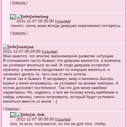
(
Ответить
)
nimcheg
2011-11-07 00:35:00 (
ссылка
)
+много. сколь знаю-всегда девушки перенимают интересы.
(
Ответить
)
nastyas
2011-11-07 00:29:00 (
ссылка
)
Мне кажется, это вполне закономерное развитие ситуации.
В отношениях часто бывает, что девушка меняется, а мужчина
не успевает меняться за ней. И тогда девушка оставляет
мужчину, а мужчина продолжает по инерции меняться, и
начинает делать то, чего она от него хотела.
У меня так и бывает. Я экстраверт, живу и меняюсь быстро;
мужья у меня интроверты, не успевают за моими темпами. А
потом догоняют постепенно. Так что для меня камбеки
характерны. Но, надеюсь, я все же положу конец камбекам и
найду, наконец, такого интроверта, который будет успевать
меняться вместе со мной. :-)
(
Ответить
)
m_link_
2011-11-07 00:30:00 (
ссылка
)
ооо, то есть, получается, он это не для того, чтобы