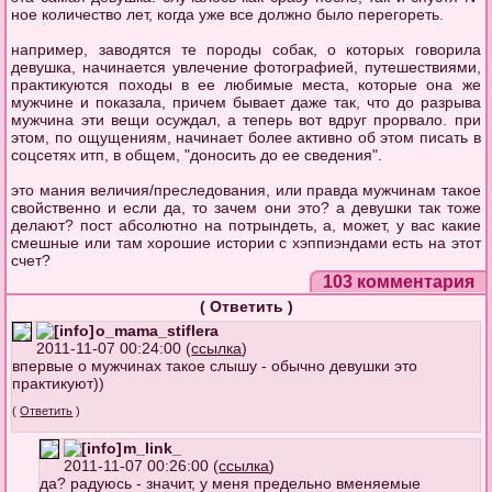
ное количество лет, когда уже все должно было перегореть.
например, заводятся те породы собак, о которых говорила
девушка, начинается увлечение фотографией, путешествиями,
практикуются походы в ее любимые места, которые она же
мужчине и показала, причем бывает даже так, что до разрыва
мужчина эти вещи осуждал, а теперь вот вдруг прорвало. при
этом, по ощущениям, начинает более активно об этом писать в
соцсетях итп, в общем, "доносить до ее сведения".
это мания величия/преследования, или правда мужчинам такое
свойственно и если да, то зачем они это? а девушки так тоже
делают? пост абсолютно на потрындеть, а, может, у вас какие
смешные или там хорошие истории с хэппиэндами есть на этот
счет?
103 комментария
(
Ответить
)
o_mama_stiflera
2011-11-07 00:24:00 (
ссылка
)
впервые о мужчинах такое слышу - обычно девушки это
практикуют))
(
Ответить
)
m_link_
2011-11-07 00:26:00 (
ссылка
)
да? радуюсь - значит, у меня предельно вменяемые