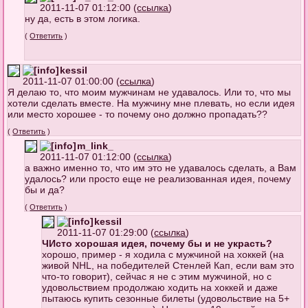
2011-11-07 01:12:00 (
ссылка
)
ну да, есть в этом логика.
(
Ответить
)
kessil
2011-11-07 01:00:00 (
ссылка
)
Я делаю то, что моим мужчинам не удавалось. Или то, что мы
хотели сделать вместе. На мужчину мне плевать, но если идея
или место хорошее - то почему оно должно пропадать??
(
Ответить
)
m_link_
2011-11-07 01:12:00 (
ссылка
)
а важно именно то, что им это не удавалось сделать, а Вам
удалось? или просто еще не реализованная идея, почему
бы и да?
(
Ответить
)
kessil
2011-11-07 01:29:00 (
ссылка
)
ЧИсто хорошая идея, почему бы и не украсть?
хорошо, пример - я ходила с мужчиной на хоккей (на
живой NHL, на победителей Стенлей Кап, если вам это
что-то говорит), сейчас я не с этим мужчиной, но с
удовольствием продолжаю ходить на хоккей и даже
пытаюсь купить сезонные билеты (удовольствие на 5+