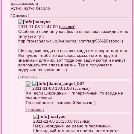
рассказывала
жутко, жутко бесило
(
Ответить
)
nastyas
2011-11-08 12:47:00 (
ссылка
)
Особенно если он у вас был в основном шизоидным по
типу (это тут:
http://rorschach-club.livejournal.com/t
ag/96%20szondi
)
Шизоидные люди не слышат, когда им говорит партнер.
Им нужно, чтобы те же слова сказал кто-то другой
значимый для них, вот тогда они задумаются и начнут
воплощать эти слова в жизнь. Так и получается
задержка во времени. :-)
(
Ответить
)
dance_angel_007
2011-11-08 13:01:00 (
ссылка
)
Хм, если шизоидный = гипертимный, то вроде не
очень похоже.
По соционике - записной Бальзак :)
(
Ответить
)
nastyas
2011-11-08 13:13:00 (
ссылка
)
Нет, шизоидный не равно гипертимный.
Шизоидный там ниже в постах, посмотрите.