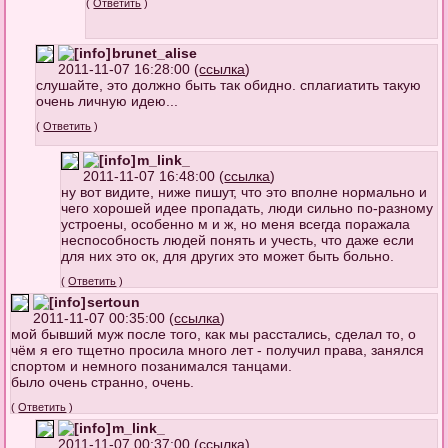
(
Ответить
)
brunet_alise
2011-11-07 16:28:00 (
ссылка
)
слушайте, это должно быть так обидно. сплагиатить такую
очень личную идею...
(
Ответить
)
m_link_
2011-11-07 16:48:00 (
ссылка
)
ну вот видите, ниже пишут, что это вполне нормально и
чего хорошей идее пропадать, люди сильно по-разному
устроены, особенно м и ж, но меня всегда поражала
неспособность людей понять и учесть, что даже если
для них это ок, для других это может быть больно.
(
Ответить
)
sertoun
2011-11-07 00:35:00 (
ссылка
)
мой бывший муж после того, как мы расстались, сделал то, о
чём я его тщетно просила много лет - получил права, занялся
спортом и немного позанимался танцами.
было очень странно, очень.
(
Ответить
)
m_link_
2011-11-07 00:37:00 (
ссылка
)