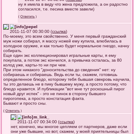
ну я имела в виду что жена предложила, а он радостно
согласился, т.е. песика вместе завели)
(
Ответить
)
pepel
2011-11-07 00:30:00 (
ссылка
)
По-моему, это всем свойственно. У меня первый гражданский
муж ножи собирал, я массу ножей ему купила, влюбилась в
холодное оружие, и как только будет нормальное гнездо, начну
собирать.
Еще один экс коллекционировал игральные карты, я ему
покупала, а потом экс кончился, а привычка осталась, за 80
колод уже, карты-то ни при чем.
При этом никакого "доносительства до сведения" нет: ну
собираешь и собираешь. Ведь если ты, скажем, готовишь
определенное блюдо, которому тебя бывшая свекровь научила,
ты это делаешь не в пику бывшему мужу, а просто потому, что
блюдо нравится. И публикации "вот мне тут роскошный пирог
новый друг испек" - это не пинок в сторону бывшего
пирогопека, а просто констатация факта.
Бывают и просто сны.
(
Ответить
)
m_link_
2011-11-07 00:34:00 (
ссылка
)
нет, конечно, мы многое цепляем от партнеров, даже если
они уже бывшие, но вот, скажем, у моей приятельницы был