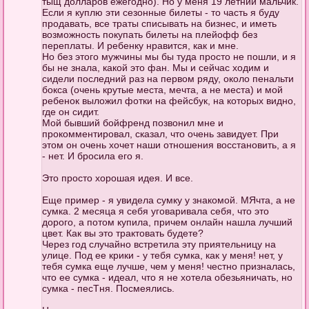
тыщ долларов ежегодно). Но у меня 19 летний мальчик.
Если я куплю эти сезонные билеты - то часть я буду
продавать, все траты списывать на бизнес, и иметь
возможность покупать билеты на плейофф без
переплаты. И ребенку нравится, как и мне.
Но без этого мужчины мы бы туда просто не пошли, и я
бы не знала, какой это фан. Мы и сейчас ходим и
сидели последний раз на первом ряду, около пенальти
бокса (очень крутые места, мечта, а не места) и мой
ребенок выложил фотки на фейсбук, на которых видно,
где он сидит.
Мой бывший бойфренд позвонил мне и
прокомментировал, сказал, что очень завидует. При
этом он очень хочет наши отношения восстановить, а я
- нет. И бросила его я.
Это просто хорошая идея. И все.
Еще пример - я увидела сумку у знакомой. МЯчта, а не
сумка. 2 месяца я себя уговаривала себя, что это
дорого, а потом купила, причем онлайн нашла лучший
цвет. Как вы это трактовать будете?
Через год случайно встретила эту приятельницу на
улице. Под ее крики - у тебя сумка, как у меня! нет, у
тебя сумка еще лучше, чем у меня! честно призналась,
что ее сумка - идеал, что я не хотела обезьяничать, но
сумка - песТня. Посмеялись.