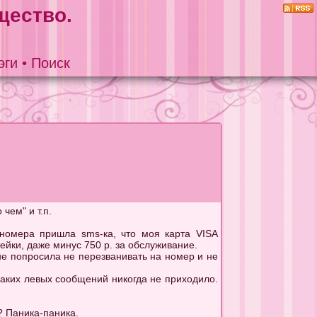
щество.
эги
•
Поиск
чем" и т.п.
е номера пришла sms-ка, что моя карта VISA
пейки, даже минус 750 р. за обслуживание.
оне попросила не перезванивать на номер и не
икаких левых сообщений никогда не приходило.
 Паника-паника.