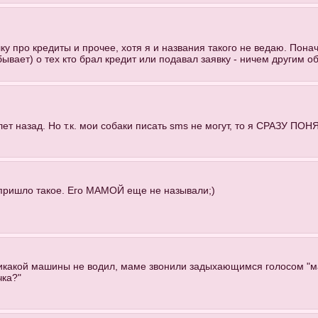
ку про кредиты и прочее, хотя я и названия такого не ведаю. Понач
 бывает) о тех кто брал кредит или подавал заявку - ничем другим о
ет назад. Но т.к. мои собаки писать sms не могут, то я СРАЗУ ПОНЯЛ
 пришло такое. Его МАМОЙ еще не называли;)
икакой машины не водил, маме звонили задыхающимся голосом "ма
чка?"