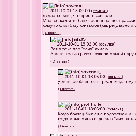
sovenok_
2011-10-01 18:00:00 (
ссылка
)
думается мне, что просто совпало.
Мне вот какой-то банк постоянно шлет рассыл
кому-то слил базу контактов (как регулярно и
(
Ответить
)
sila05
2011-10-01 18:02:00 (
ссылка
)
Вот я тоже про "слив" думаю.
А меня только разок назвали мамой пару л
(
Ответить
)
sovenok_
2011-10-01 18:05:00 (
ссылка
)
у меня особенно сын ржал, когда ему
(
Ответить
)
profitroller
2011-10-01 18:06:00 (
ссылка
)
Когда братец был еще подростком и н
когда мама мягко спросила "чью, дето
(
Ответить
)