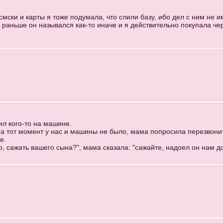
мски и карты я тоже подумала, что слили базу, ибо дел с ним не и
 раньше он назывался как-то иначе и я действительно покупала чере
ил кого-то на машине.
а на тот момент у нас и машины не было, мама попросила перезвони
е.
, сажать вашего сына?", мама сказала: "сажайте, надоел он нам до