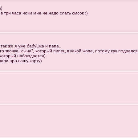
а
)
в три часа ночи мне не надо слать смсок :)
 так же я уже бабушка и папа..
о звонка "сына", который пипец в какой жопе, потому как подрался.
екоторый наблюдается)
нали про вашу карту)