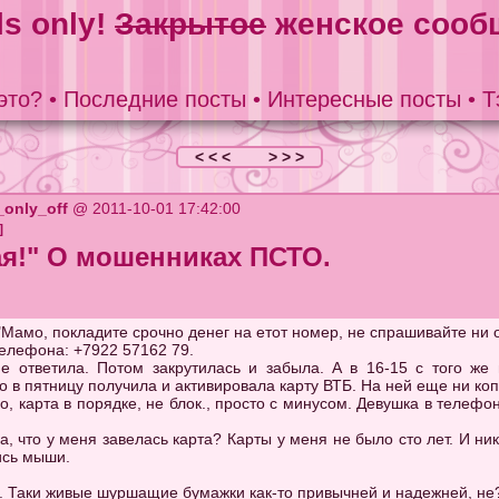
ls only!
Закрытое
женское сооб
это?
•
Последние посты
•
Интересные посты
•
Т
< < <
> > >
s_only_off
@ 2011-10-01 17:42:00
]
ая!" О мошенниках ПСТО.
Мамо, покладите срочно денег на етот номер, не спрашивайте ни о 
телефона: +7922 57162 79.
 не ответила. Потом закрутилась и забыла. А в 16-15 с того ж
ко в пятницу получила и активировала карту ВТБ. На ней еще ни ко
о, карта в порядке, не блок., просто с минусом. Девушка в телеф
а, что у меня завелась карта? Карты у меня не было сто лет. И н
лись мыши.
Таки живые шуршащие бумажки как-то привычней и надежней, не?