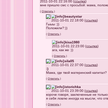
2011-10-01 22:16:00 (
ссылка
)
мне пришло смс с просьбой: мама, положи 
(
Ответить
)
beautystar
2011-10-01 22:18:00 (
ссылка
)
Гыыы :))
Положили?:))
(
Ответить
)
kisa1980
2011-10-01 22:23:00 (
ссылка
)
ага, как же :))
(
Ответить
)
sila05
2011-10-01 22:37:00 (
ссылка
)
:)
Мама, где твой материнский капитал?
(
Ответить
)
istorichka
2011-10-01 23:39:00 (
ссылка
)
короче говоря, заключенные не только
я себя ловлю иногда на мысли, что отв
(
Ответить
)