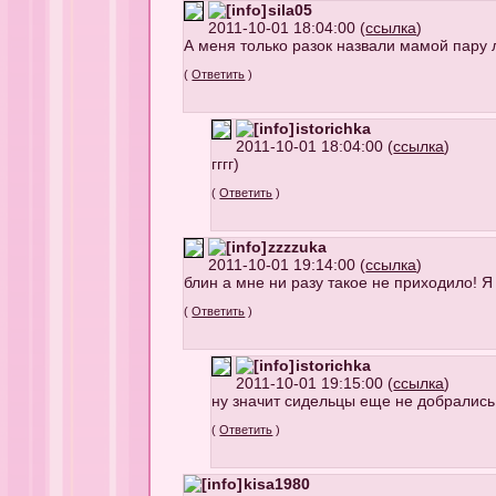
sila05
2011-10-01 18:04:00 (
ссылка
)
А меня только разок назвали мамой пару л
(
Ответить
)
istorichka
2011-10-01 18:04:00 (
ссылка
)
гггг)
(
Ответить
)
zzzzuka
2011-10-01 19:14:00 (
ссылка
)
блин а мне ни разу такое не приходило! Я 
(
Ответить
)
istorichka
2011-10-01 19:15:00 (
ссылка
)
ну значит сидельцы еще не добрались
(
Ответить
)
kisa1980