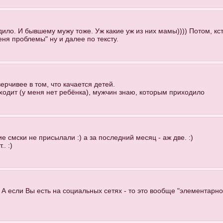
ило. И бывшему мужу тоже. Уж какие уж из них мамы)))) Потом, кст
еня проблемы" ну и далее по тексту.
рчивее в том, что качается детей.
иходит (у меня нет ребёнка), мужчин знаю, которым приходило
е смски не присылали :) а за последний месяц - аж две. :)
. :)
А если Вы есть на социальных сетях - то это вообще "элементарно 