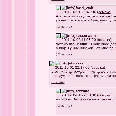
fond_wolf
2011-10-01 23:47:00 (
ссылка
)
Ага, моему мужу такое тоже приход
уроды стали писать "пап, мам, у м
(
Ответить
)
susserwein
2011-10-02 11:03:00 (
ссылка
)
потому что женщины наверное дове
а инфы у них никакой нет, мне пр
(
Ответить
)
etwaska
2011-10-01 22:17:00 (
ссылка
)
ну вот мне до рождения младшего таки
я вот думаю, связать эти факты или нет.
(
Ответить
)
zzzzuka
2011-10-01 22:18:00 (
ссылка
)
ну может Ваши знакомые какие-то. 
(
Ответить
)