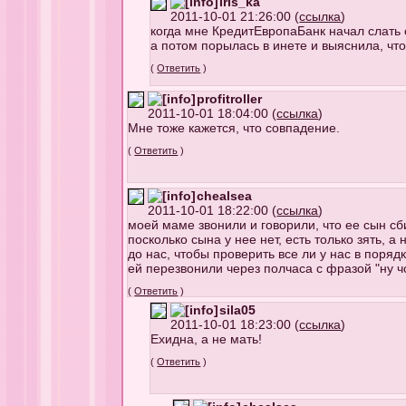
iris_ka
2011-10-01 21:26:00 (
ссылка
)
когда мне КредитЕвропаБанк начал слать с
а потом порылась в инете и выяснила, что
(
Ответить
)
profitroller
2011-10-01 18:04:00 (
ссылка
)
Мне тоже кажется, что совпадение.
(
Ответить
)
chealsea
2011-10-01 18:22:00 (
ссылка
)
моей маме звонили и говорили, что ее сын сб
посколько сына у нее нет, есть только зять, 
до нас, чтобы проверить все ли у нас в порядк
ей перезвонили через полчаса с фразой "ну чо
(
Ответить
)
sila05
2011-10-01 18:23:00 (
ссылка
)
Ехидна, а не мать!
(
Ответить
)