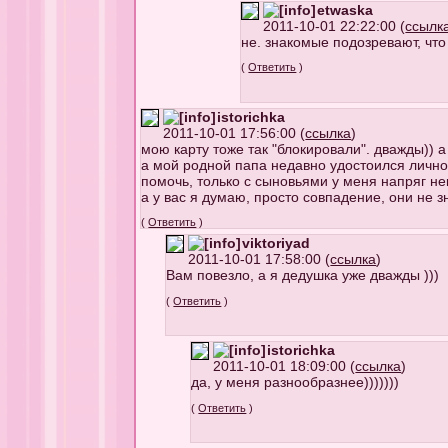
etwaska
2011-10-01 22:22:00 (
ссылк
не. знакомые подозревают, что 
(
Ответить
)
istorichka
2011-10-01 17:56:00 (
ссылка
)
мою карту тоже так "блокировали". дважды)) а
а мой родной папа недавно удостоился личног
помочь, только с сыновьями у меня напряг н
а у вас я думаю, просто совпадение, они не з
(
Ответить
)
viktoriyad
2011-10-01 17:58:00 (
ссылка
)
Вам повезло, а я дедушка уже дважды )))
(
Ответить
)
istorichka
2011-10-01 18:09:00 (
ссылка
)
да, у меня разнообразнее)))))))
(
Ответить
)