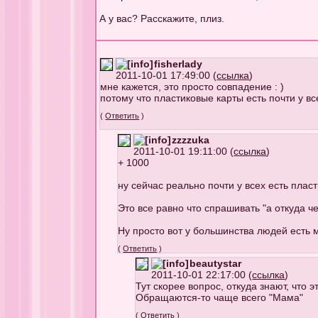
А у вас? Расскажите, плиз.
fisherlady
2011-10-01 17:49:00 (
ссылка
)
мне кажется, это просто совпадение : )
потому что пластиковые карты есть почти у все
(
Ответить
)
zzzzuka
2011-10-01 19:11:00 (
ссылка
)
+ 1000
ну сейчас реально почти у всех есть плас
Это все равно что спрашивать "а откуда 
Ну просто вот у большинства людей есть 
(
Ответить
)
beautystar
2011-10-01 22:17:00 (
ссылка
)
Тут скорее вопрос, откуда знают, что э
Обращаются-то чаще всего "Мама"
(
Ответить
)