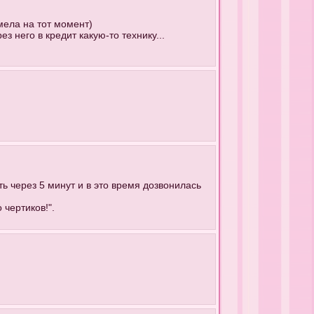
мела на тот момент)
з него в кредит какую-то технику...
ть через 5 минут и в это время дозвонилась
 чертиков!".