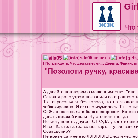
Gir
Что 
sila05
пишет в
girl
[
Потрындеть
,
Что делать если...
,
Деньги
,
Финансы
"Позолоти ручку, красив
А давайте поговорим о мошенничестве. Типа "
Сегодня рано утром позвонили со странного 
Т.к. спросонья я без голоса, то на звонок
заблокирована. Я сильно изумилась. Т.к. толь
Сейчас позвонила в банк с вопросом. Естессн
давать никакой инфы. Ну ето понятно, да.
Не могу понять другое. ОТКУДА у кого-то инф
И вот. Как только завелась карта, тут же заве
Совпадение?
Не нравится мне ето ЖЖЖЖЖЖ, если честно. 