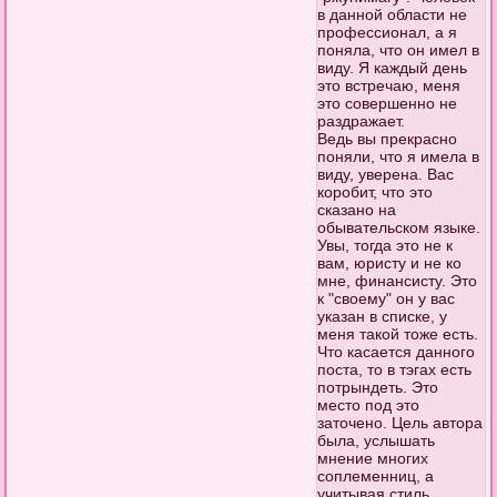
в данной области не
профессионал, а я
поняла, что он имел в
виду. Я каждый день
это встречаю, меня
это совершенно не
раздражает.
Ведь вы прекрасно
поняли, что я имела в
виду, уверена. Вас
коробит, что это
сказано на
обывательском языке.
Увы, тогда это не к
вам, юристу и не ко
мне, финансисту. Это
к "своему" он у вас
указан в списке, у
меня такой тоже есть.
Что касается данного
поста, то в тэгах есть
потрындеть. Это
место под это
заточено. Цель автора
была, услышать
мнение многих
соплеменниц, а
учитывая стиль