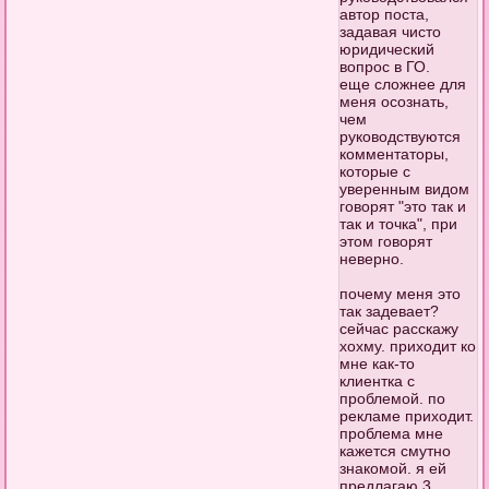
автор поста,
задавая чисто
юридический
вопрос в ГО.
еще сложнее для
меня осознать,
чем
руководствуются
комментаторы,
которые с
уверенным видом
говорят "это так и
так и точка", при
этом говорят
неверно.
почему меня это
так задевает?
сейчас расскажу
хохму. приходит ко
мне как-то
клиентка с
проблемой. по
рекламе приходит.
проблема мне
кажется смутно
знакомой. я ей
предлагаю 3