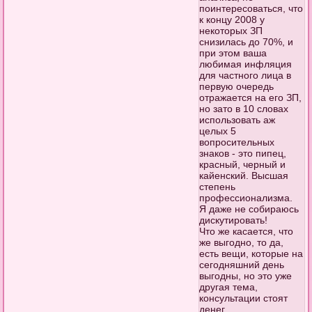
поинтересоваться, что
к концу 2008 у
некоторых ЗП
снизилась до 70%, и
при этом ваша
любимая инфляция
для частного лица в
первую очередь
отражается на его ЗП,
но зато в 10 словах
использовать аж
целых 5
вопросительных
знаков - это пипец,
красный, черный и
кайенский. Высшая
степень
профессионализма.
Я даже не собираюсь
дискутировать!
Что же касается, что
же выгодно, то да,
есть вещи, которые на
сегодняшний день
выгодны, но это уже
другая тема,
консультации стоят
денег.