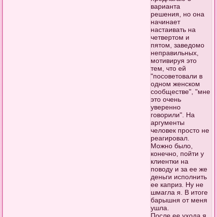
варианта
решения, но она
начинает
настаивать на
четвертом и
пятом, заведомо
неправильных,
мотивируя это
тем, что ей
"посоветовали в
одном женском
сообществе", "мне
это очень
уверенно
говорили". На
аргументы
человек просто не
реагировал.
Можно было,
конечно, пойти у
клиентки на
поводу и за ее же
деньги исполнить
ее каприз. Ну не
шмагла я. В итоге
барышня от меня
ушла.
После ее ухода я