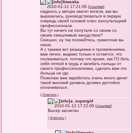
limonka
2010-01-12 17:21:00 (
ссылка
)
надеюсь у автора хватит мозгов, как вы
выразились, руководствоваться в первую
очередь своей головой плюс консультацией
профессионала.
Вы тут ничего не попутали со своим со
своим смешливым занудством?
Смешно, ну так посмейтесь, грамотная вы
наша.
А с такими вот реакциями и проявлениями,
вам лично, видимо только и остается, что
посмеиваться, потому что кроме, как ГО бить
себя пяткой в грудь и загибать пальцы от
своего профессионализма, сделать вам это
больше не где.
Пожелаю вам заработать очень много денег
такой высокий уровень должен достойно
оплачиваться.
(
Ответить
)
a_supergirl
2010-01-12 17:22:00 (
ссылка
)
Высер засчитан
(
Ответить
)
limonka