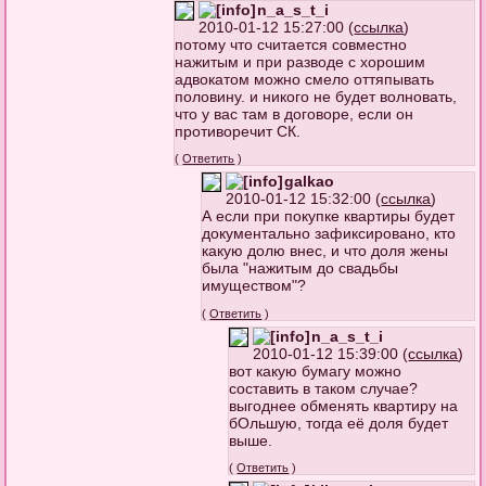
n_a_s_t_i
2010-01-12 15:27:00 (
ссылка
)
потому что считается совместно
нажитым и при разводе с хорошим
адвокатом можно смело оттяпывать
половину. и никого не будет волновать,
что у вас там в договоре, если он
противоречит СК.
(
Ответить
)
galkao
2010-01-12 15:32:00 (
ссылка
)
А если при покупке квартиры будет
документально зафиксировано, кто
какую долю внес, и что доля жены
была "нажитым до свадьбы
имуществом"?
(
Ответить
)
n_a_s_t_i
2010-01-12 15:39:00 (
ссылка
)
вот какую бумагу можно
составить в таком случае?
выгоднее обменять квартиру на
бОльшую, тогда её доля будет
выше.
(
Ответить
)