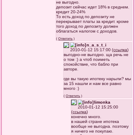
не выгодно.
депозит сейчас идет 18% в среднем.
кредит 20-24%
То есть доход по депозиту не
перекрывает платы за кредит. кроме
того доход по депозиту должен
облагаться налогом с доходов.
(
Ответить
)
n_a_s_t_i
2010-01-12 15:17:00 (
ссылка
)
выгодно-не выгодно. ща речь не
о том :) а чтоб поиметь
спокойствие, что бабло при
авторе.
где вы такую ипотеку нарыли? мы
за 15 нашли и нам все равно
много :)
(
Ответить
)
limonka
2010-01-12 15:25:00
(
ссылка
)
конечно много.
в нашей стране ипотека
вообще не выгодна. поэтому
я ничего не покупаю.