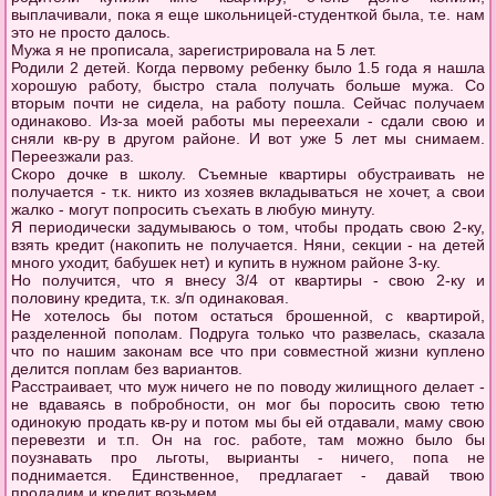
выплачивали, пока я еще школьницей-студенткой была, т.е. нам
это не просто далось.
Мужа я не прописала, зарегистрировала на 5 лет.
Родили 2 детей. Когда первому ребенку было 1.5 года я нашла
хорошую работу, быстро стала получать больше мужа. Со
вторым почти не сидела, на работу пошла. Сейчас получаем
одинаково. Из-за моей работы мы переехали - сдали свою и
сняли кв-ру в другом районе. И вот уже 5 лет мы снимаем.
Переезжали раз.
Скоро дочке в школу. Съемные квартиры обустраивать не
получается - т.к. никто из хозяев вкладываться не хочет, а свои
жалко - могут попросить съехать в любую минуту.
Я периодически задумываюсь о том, чтобы продать свою 2-ку,
взять кредит (накопить не получается. Няни, секции - на детей
много уходит, бабушек нет) и купить в нужном районе 3-ку.
Но получится, что я внесу 3/4 от квартиры - свою 2-ку и
половину кредита, т.к. з/п одинаковая.
Не хотелось бы потом остаться брошенной, с квартирой,
разделенной пополам. Подруга только что развелась, сказала
что по нашим законам все что при совместной жизни куплено
делится поплам без вариантов.
Расстраивает, что муж ничего не по поводу жилищного делает -
не вдаваясь в побробности, он мог бы поросить свою тетю
одинокую продать кв-ру и потом мы бы ей отдавали, маму свою
перевезти и т.п. Он на гос. работе, там можно было бы
поузнавать про льготы, вырианты - ничего, попа не
поднимается. Единственное, предлагает - давай твою
продадим и кредит возьмем.