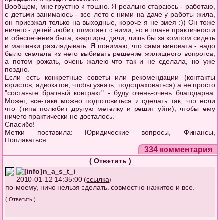
Вообщем, мне грустно и тошно. Я реально стараюсь - работаю,
с детьми занимаюсь - все лето с ними на даче у работы жила,
он приезжал только на выходные, короче я не змея :)) Он тоже
ничего - детей любит, помогает с ними, но в плане практичности
и обеспечения быта, квартиры, дачи, лишь бы за компом сидеть
и машинки разглядывать. Я понимаю, что сама виновата - надо
было сначала из него выбивать решение жилищного вопрогса,
а потом рожать, очень жалею что так и не сделала, но уже
поздно.
Если есть конкретные советы или рекомендации (контакты
юристов, адвокатов, чтобы узнать, подстраховаться) а не просто
"составьте брачный контракт" - буду очень-очень благодарна.
Может, все-таки можно подготовиться и сделать так, что если
что (типа полюбит другую метелку и решит уйти), чтобы ему
ничего практически не досталось.
Спасибо!
Метки поставила: Юридические вопросы, Финансы,
Поплакаться
334 комментария
(
Ответить
)
n_a_s_t_i
2010-01-12 14:35:00 (
ссылка
)
по-моему, ничо нельзя сделать. совместно нажитое и все.
(
Ответить
)