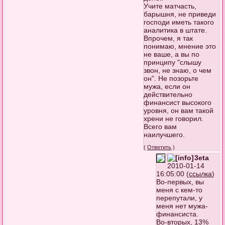
Учите матчасть,
барышня, не приведи
господи иметь такого
аналитика в штате.
Впрочем, я так
понимаю, мнение это
не ваше, а вы по
принципу "слышу
звон, не знаю, о чем
он". Не позорьте
мужа, если он
действительно
финансист высокого
уровня, он вам такой
хрени не говорил.
Всего вам
наилучшего.
(
Ответить
)
3eta
2010-01-14
16:05:00 (
ссылка
)
Во-первых, вы
меня с кем-то
перепутали, у
меня нет мужа-
финансиста.
Во-вторых, 13%