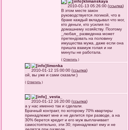
klimanskaya
2010-01-13 05:26:00 (
ссылка
)
В этом месте закон
руководствуется логикой, что в
браке каждый вкладывал что мог,
кто деньги, кто усилия по
домашнему хозяйству. Поэтому
_любая_ разведенка может
претендовать на половину
имущества мужа, даже если она
пришла взамуж голая и ни
минуты не работала.
(
Ответить
)
limonka
2010-01-12 15:00:00 (
ссылка
)
ой, вы уже и сами сказали:)
(
Ответить
)
_vesta_
2010-01-12 16:20:00 (
ссылка
)
а у нас именно так и сделали.
Брачный контракт, по которому 70% квартиры
принадлежит мне и не делится при разводе, а на
30% берется кредит и его муж выплачивает
самостоятельно, эти 30; принадлежат ему и не
делятся при разводе.