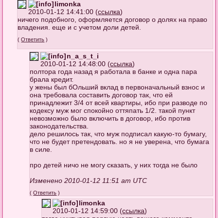
limonka
2010-01-12 14:41:00 (
ссылка
)
ничего подобного, оформляется договор о долях на право
владения. еще и с учетом доли детей.
(
Ответить
)
n_a_s_t_i
2010-01-12 14:48:00 (
ссылка
)
полтора года назад я работала в банке и одна пара
брала кредит.
у жены был бОльший вклад в первоначальный взнос и
она требовала составить договор так, что ей
принадлежит 3/4 от всей квартиры, ибо при разводе по
кодексу муж мог спокойно оттяпать 1/2. такой пункт
невозможно было включить в договор, ибо против
законодательства.
дело решилось так, что муж подписал какую-то бумагу,
что не будет претендовать. но я не уверена, что бумага
в силе.
про детей ничо не могу сказать, у них тогда не было
Изменено 2010-01-12 11:51 am UTC
(
Ответить
)
limonka
2010-01-12 14:59:00 (
ссылка
)