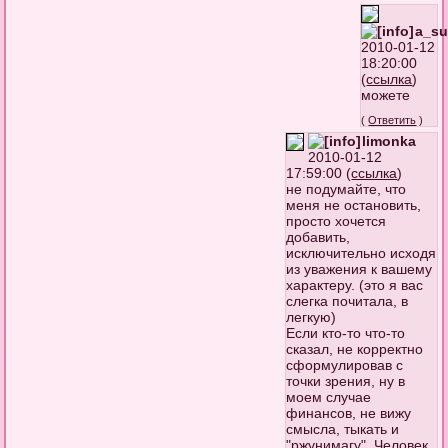
a_su
2010-01-12
18:20:00
(
ссылка
)
можете
(
Ответить
)
limonka
2010-01-12
17:59:00 (
ссылка
)
не подумайте, что
меня не остановить,
просто хочется
добавить,
исключительно исходя
из уважения к вашему
характеру. (это я вас
слегка почитала, в
легкую)
Если кто-то что-то
сказал, не корректно
сформулировав с
точки зрения, ну в
моем случае
финансов, не вижу
смысла, тыкать и
"ржунимагу". Человек