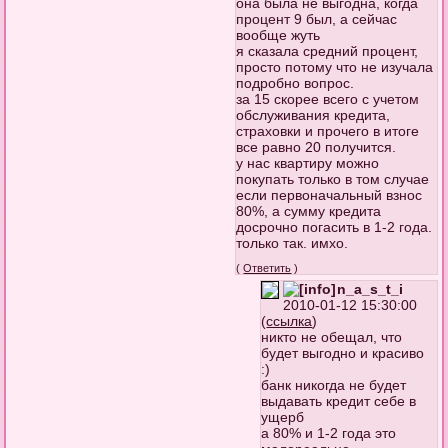
она была не выгодна, когда
процент 9 был, а сейчас
вообще жуть
я сказала средний процент,
просто потому что не изучала
подробно вопрос.
за 15 скорее всего с учетом
обслуживания кредита,
страховки и прочего в итоге
все равно 20 получится.
у нас квартиру можно
покупать только в том случае
если первоначальный взнос
80%, а сумму кредита
досрочно погасить в 1-2 года.
только так. имхо.
(
Ответить
)
n_a_s_t_i
2010-01-12 15:30:00
(
ссылка
)
никто не обещал, что
будет выгодно и красиво
:)
банк никогда не будет
выдавать кредит себе в
ущерб
а 80% и 1-2 года это