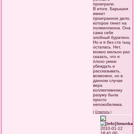
проиграли.
В итоге. Барышня
имеет
проигранное дело,
которое тянет на
полмиллиона. Она
сама себе
злобный буратино.
Но и я без ста тыщ
осталась. Нет,
можно мильон раз
сказать, что я
плохо умею
убеждать и
рассказывать,
возможно, но в
данном случае
вера
коллективному
разуму была
просто
непокобелима.
(
Ответить
)
limonka
2010-01-12
18:41:00