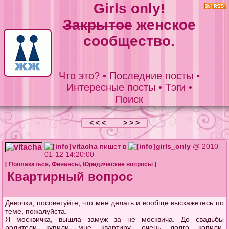
Girls only!
Закрытое
женское
сообщество.
Что это?
•
Последние посты
•
Интересные посты
•
Тэги
•
Поиск
< < <
> > >
vitacha
пишет в
girls_only
@ 2010-
01-12 14:20:00
[
Поплакаться
,
Финансы
,
Юридические вопросы
]
Квартирный вопрос
Девочки, посоветуйте, что мне делать и вообще выскажетесь по
теме, пожалуйста.
Я москвичка, вышла замуж за не москвича. До свадьбы
родители купили мне квартиру, очень долго копили,