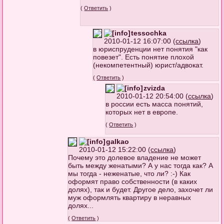
(
Ответить
)
tessochka
2010-01-12 16:07:00 (
ссылка
)
в юриспруденции нет понятия "как
повезет". Есть понятие плохой
(некомпетентный) юрист/адвокат.
(
Ответить
)
zvizda
2010-01-12 20:54:00 (
ссылка
)
в россии есть масса понятий,
которых нет в европе.
(
Ответить
)
galkao
2010-01-12 15:22:00 (
ссылка
)
Почему это долевое владение не может
быть между женатыми? А у нас тогда как? А
мы тогда - неженатые, что ли? :-) Как
оформят право собственности (в каких
долях), так и будет. Другое дело, захочет ли
муж оформлять квартиру в неравных
долях...
(
Ответить
)