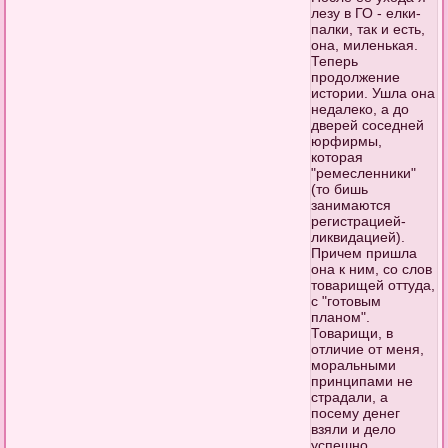
лезу в ГО - елки-
палки, так и есть,
она, миленькая.
Теперь
продолжение
истории. Ушла она
недалеко, а до
дверей соседней
юрфирмы,
которая
"ремесленники"
(то бишь
занимаются
регистрацией-
ликвидацией).
Причем пришла
она к ним, со слов
товарищей оттуда,
с "готовым
планом".
Товарищи, в
отличие от меня,
моральными
принципами не
страдали, а
посему денег
взяли и дело
успешно