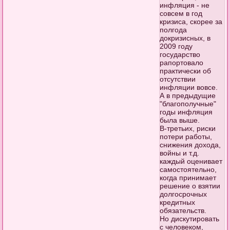
инфляция - не
совсем в год
кризиса, скорее за
полгода
докризисных, в
2009 году
государство
рапортовало
практически об
отсутствии
инфляции вовсе.
А в предыдущие
"благополучные"
годы инфляция
была выше.
В-третьих, риски
потери работы,
снижения дохода,
войны и т.д.
каждый оценивает
самостоятельно,
когда принимает
решение о взятии
долгосрочных
кредитных
обязательств.
Но дискутировать
с человеком,