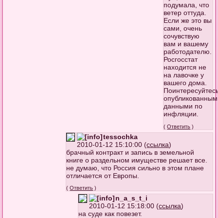
подумала, что
ветер оттуда.
Если же это вы
сами, очень
сочувствую
вам и вашему
работодателю.
Росгосстат
находится не
на лавочке у
вашего дома.
Поинтересуйтес
опубликованным
данными по
инфляции.
(
Ответить
)
tessochka
2010-01-12 15:10:00 (
ссылка
)
брачный контракт и запись в земельной
книге о раздельном имуществе решает все.
не думаю, что Россия сильно в этом плане
отличается от Европы.
(
Ответить
)
n_a_s_t_i
2010-01-12 15:18:00 (
ссылка
)
на суде как повезет.