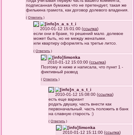
тогда учитывая первую часть вашего коммента,
подписанная бумажка что не претендует, такая же
филькина грамота, как договор долевого владения.
(
Ответить
)
n_a_s_t_i
2010-01-12 15:01:00 (
ссылка
)
если они в браке, то решений мало. долевое
может быть, но не между женатыми.
или квартиру оформлять на третье литсо.
(
Ответить
)
limonka
2010-01-12 15:03:00 (
ссылка
)
Поэтому я ниже и написала, что пункт 1 -
фиктивный развод
(
Ответить
)
n_a_s_t_i
2010-01-12 15:08:00 (
ссылка
)
есть еще вариант
родать двушку, часть внести как
первоначальный. часть положить в банк
на славную старость :)
(
Ответить
)
limonka
2010-01-12 15:11:00 (
ссылка
)