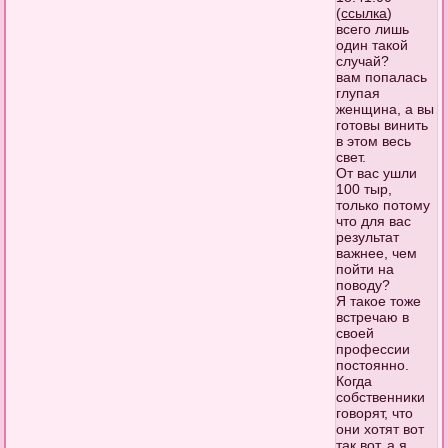
(
ссылка
)
всего лишь
один такой
случай?
вам попалась
глупая
женщина, а вы
готовы винить
в этом весь
свет.
От вас ушли
100 тыр,
только потому
что для вас
результат
важнее, чем
пойти на
поводу?
Я такое тоже
встречаю в
своей
профессии
постоянно.
Когда
собственники
говорят, что
они хотят вот
так вот, а я