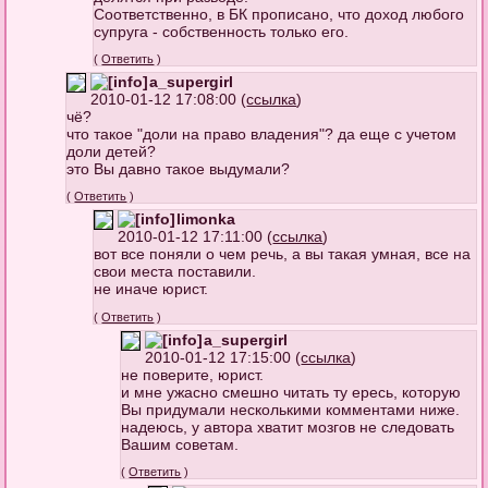
Соответственно, в БК прописано, что доход любого
супруга - собственность только его.
(
Ответить
)
a_supergirl
2010-01-12 17:08:00 (
ссылка
)
чё?
что такое "доли на право владения"? да еще с учетом
доли детей?
это Вы давно такое выдумали?
(
Ответить
)
limonka
2010-01-12 17:11:00 (
ссылка
)
вот все поняли о чем речь, а вы такая умная, все на
свои места поставили.
не иначе юрист.
(
Ответить
)
a_supergirl
2010-01-12 17:15:00 (
ссылка
)
не поверите, юрист.
и мне ужасно смешно читать ту ересь, которую
Вы придумали несколькими комментами ниже.
надеюсь, у автора хватит мозгов не следовать
Вашим советам.
(
Ответить
)