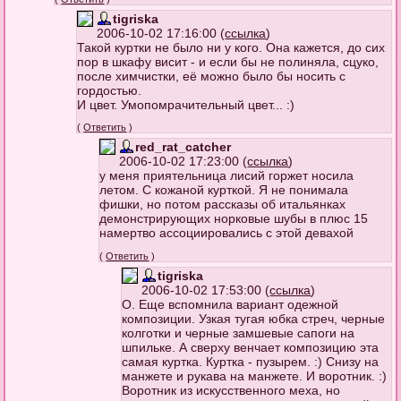
tigriska
2006-10-02 17:16:00 (
ссылка
)
Такой куртки не было ни у кого. Она кажется, до сих
пор в шкафу висит - и если бы не полиняла, сцуко,
после химчистки, её можно было бы носить с
гордостью.
И цвет. Умопомрачительный цвет... :)
(
Ответить
)
red_rat_catcher
2006-10-02 17:23:00 (
ссылка
)
у меня приятельница лисий горжет носила
летом. С кожаной курткой. Я не понимала
фишки, но потом рассказы об итальянках
демонстрирующих норковые шубы в плюс 15
намертво ассоциировались с этой девахой
(
Ответить
)
tigriska
2006-10-02 17:53:00 (
ссылка
)
О. Еще вспомнила вариант одежной
композиции. Узкая тугая юбка стреч, черные
колготки и черные замшевые сапоги на
шпильке. А сверху венчает композицию эта
самая куртка. Куртка - пузырем. :) Снизу на
манжете и рукава на манжете. И воротник. :)
Воротник из искусственного меха, но