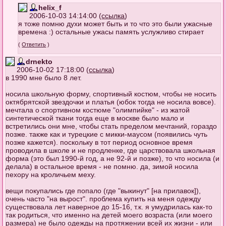
helix_f
2006-10-03 14:14:00 (
ссылка
)
я тоже помню духи может быть и то что это были ужасные
времена :) остальные ужасы память услужливо стирает
(
Ответить
)
drnekto
2006-10-02 17:18:00 (
ссылка
)
в 1990 мне было 8 лет.
носила школьную форму, спортивный костюм, чтобы не носить
октябрятской звездочки и платья (юбок тогда не носила вовсе).
мечтала о спортивном костюме "олимпийке" - из жатой
синтетической ткани тогда еще в москве было мало и
встретились они мне, чтобы стать пределом мечтаний, гораздо
позже. также как и турецкие с микки-маусом (появились чуть
позже кажется). поскольку в тот период основное время
проводила в школе и не продленке, где царствовала школьная
форма (это был 1990-й год, а не 92-й и позже), то что носила (и
делала) в остальное время - не помню. да, зимой носила
пехору на кроличьем меху.
вещи покупались где попало (где "выкинут" [на прилавок]),
очень часто "на вырост". проблема купить на меня одежду
существовала лет наверное до 15-16, т.к. я умудрилась как-то
так родиться, что именно на детей моего возраста (или моего
размера) не было одежды на протяжении всей их жизни - или