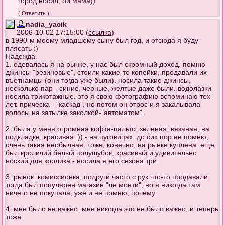
город носил, ой мама))
(
Ответить
)
nadia_yacik
2006-10-02 17:15:00 (
ссылка
)
в 1990-м моему младшему сыну был год, и отсюда я буду
плясать :)
Надежда.
1. одевалась я на рынке, у нас был скромный доход. помню
джинсы "резиновые", стоили какие-то копейки, продавали их
въетнамцы (они тогда уже были). носила такие джинсы,
несколько пар - синие, черные, желтые даже были. водолазки
носила трикотажные. это я свою фотографию вспоминаю тех
лет. прическа - "каскад", но потом он отрос и я закалывала
волосы на затылке заколкой-"автоматом".
2. была у меня огромная кофта-пальто, зеленая, вязаная, на
подкладке, красивая :)) - на пуговицах. до сих пор ее помню,
очень такая необычная. тоже, конечно, на рынке куплена. еще
был кроличий белый полушубок, красивый и удивительно
ноский для кролика - носила я его сезона три.
3. рынок, комиссионка, подруги часто с рук что-то продавали.
тогда был популярен магазин "ле монти", но я никогда там
ничего не покупала, уже и не помню, почему.
4. мне было не важно. мне никогда это не было важно, и теперь
тоже.