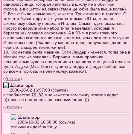
одноклассница, которая являлась в школу не в обычной
форме, а в сшитой на заказ (там еще юбка была выше колен).
9. Белье было кошмарное, кажется. Трикотажное и толстое. О
том, что бывает другое, я узнала только в 91-м, когда по
школьному обмену попала в Италию. Семья, где я оказалась,
просто подарила мне набор типа "недельки", который я
берегла как главное сокровище. А в 90-м в роли главного
сокровища выступали черные колготки, чем плотнее тем лучше.
И леггинсы еще (брались у кооператоров, получались даже не
черные, а скорее темно-синие).
10. Косметика была мамина. Эсти Лаудер - кажется, тогда она в
Москве только завелась. Впрочем, мама проявила
невероятные чудеса понимания и подарила мне целый флакон
туши. А духи (Miss Dior) я купила у подруги (тогда вообще все
со всеми торговали понемножку, кажется).
(
Ответить
)
tata_ups
2006-10-02 16:57:00 (
ссылка
)
в сообществе
76_82
мне кажется вам тыщу ответов дадут
:)))там все настроены на воспоминания :)))
(
Ответить
)
snorapp
2006-10-02 16:58:00 (
ссылка
)
отличная идея! запощу.