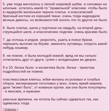
5. уже тогда мечталось о легкой норковой шубке. и сапожках на
шпильке. хотелось какой-то "правильной" классики. чтобы было
в гардеробе маленькое черное платье. и классический
брючный костюм из хорошей ткани. очень тогда надоедали
вечные джинсы, но возможностей носить что-то другое не было.
6. было платье, шила у портнихи на свадьбу, на второй день -
струящийся шелк, и классические лодочки. очень красиво было.
7. да сплошь и рядом. укоротить, ушить в поясе брюки,
перешить вытачки на блузке, заменить пуговицы, спороть какой-
нибудь кошмар.
8. не помню. я была молодой мамой, вряд ли мы сильно
отличались друг от друга, гуляя с младенцами во дворах.
9 и 10. белье было. и косметика была. белье - трикотаж.
подробностей не помню.
пластмассовые клипсы, юбки-воланы из розовых и голубых
сборок, мелирование поголовно у всех, очень яркий макияж,
духи "может быть", о! кожаные куртки, как они были популярны
- и женские, и мужские.
ужасные времена. не хотела бы сейчас одеваться так, как
одевалась тогда.
(
Ответить
)