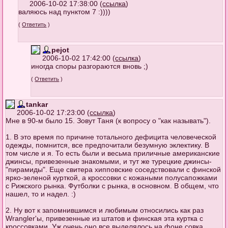
2006-10-02 17:38:00 (
ссылка
)
валяюсь над пунктом 7 :))))
(
Ответить
)
pejot
2006-10-02 17:42:00 (
ссылка
)
иногда споры разгораются вновь ;)
(
Ответить
)
tankar
2006-10-02 17:23:00 (
ссылка
)
Мне в 90-м было 15. Зовут Таня (к вопросу о "как называть").
1. В это время по причине тотального дефицита человеческой
одежды, помнится, все предпочитали безумную эклектику. В
том числе и я. То есть были и весьма приличные американские
джинсы, привезенные знакомыми, и тут же турецкие джинсы-
"пирамиды". Еще свитера хипповские соседствовали с финской
ярко-зеленой курткой, а кроссовки с кожаными полусапожками
с Рижского рынка. Футболки с рынка, в основном. В общем, что
нашел, то и надел. :)
2. Ну вот к запомнившимся и любимым относились как раз
Wrangler'ы, привезенные из штатов и финская эта куртка с
кроссовками. Уж очень оно все выделялось на фоне совка.