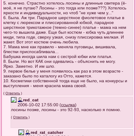
5. конечно. Страстно хотелось лосины и длинные свитера (ё-
моё, я не путаю? Лосины - это тогда или позже???) Хотелось
яркости и индивидуальности, но чтоб "не хуже чем у..."
6. Была. Аж три. Парадное шерстяное фиолетовое платье в
клетку с люрексом и плиссированной юбкой, парадное
шерстяное трикотажное (темно-синее) платье - мама на нем
чего-то вышила даже. Еще был костюм - юбка чуть длиннее
миди, типа годе, сверху узкая, снизу плиссировка мелкая. И
жакет. Вот этот костюм очень любила.
7. Мама мне как правило - меняла пуговицы, вишивала,
блестки приспосабливала...
Бабушка иногда шила нам с сестрой юбки или платья.
8. Были. Но вот КАК они одевались - объяснить не могу.
Ярко. Заметно. И им шло.
9. первое белье у меня появилось как раз в этом возрасте -
заказано было по каталогу из Отто, кажется.
10. Косметики собственной тогда еще не было, на конкурсы и
выступления - меня красила мама своей.
(
Ответить
)
red_cat
2006-10-02 17:55:00 (
ссылка
)
лосины позже, лосины - это 92-93, насколько я помню.
(
Ответить
)
red_rat_catcher