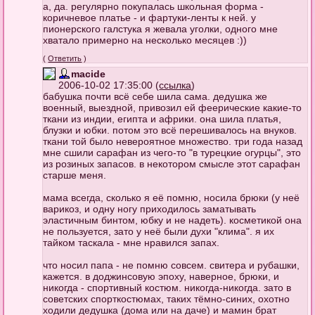
а, да. регулярно покупалась школьная форма -
коричневое платье - и фартуки-ленты к ней. у
пионерского галстука я жевала уголки, одного мне
хватало примерно на несколько месяцев :))
(
Ответить
)
macide
2006-10-02 17:35:00 (
ссылка
)
бабушка почти всё себе шила сама. дедушка же
военный, выездной, привозил ей феерические какие-то
ткани из индии, египта и африки. она шила платья,
блузки и юбки. потом это всё перешивалось на внуков.
ткани той было невероятное множество. три года назад
мне сшили сарафан из чего-то "в турецкие огурцы", это
из розиных запасов. в некотором смысле этот сарафан
старше меня.
мама всегда, сколько я её помню, носила брюки (у неё
варикоз, и одну ногу приходилось заматывать
эластичным бинтом, юбку и не надеть). косметикой она
не пользуется, зато у неё были духи "клима". я их
тайком таскала - мне нравился запах.
что носил папа - не помню совсем. свитера и рубашки,
кажется. в доджинсовую эпоху, наверное, брюки, и
никогда - спортивный костюм. никогда-никогда. зато в
советских спорткостюмах, таких тёмно-синих, охотно
ходили дедушка (дома или на даче) и мамин брат