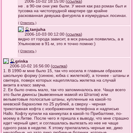
2006-10-02 18:15:00 (
ссылка
)
не . в 90-ом они уже были. У меня как раз роман был и
тусовка на чистопрудной квартире где крайне
раскованная девушка фигуряла в изумрудных лосинах.
(
Ответить
)
tanjuha
2006-10-03 00:12:00 (
ссылка
)
видно от города зависит, в мск раньше появились, а в
Ульяновске в 91-м, это я точно помню:)
(
Ответить
)
grinka
2006-10-02 16:56:00 (
ссылка
)
1. В 1990-м мне было 15, так что носила я главным образом
школьную форму (синюю, юбка с жилеткой), а точнее - штаны и
свитера, поверх которых нацеплялась жилетка на случай
визита в класс завуча.
2. Ее было очень мало, так что запоминалось все. Чаще всего
это были джинсы (вывезенные мамой из Штатов) или
вельветовые полосатые штаны, купленные на какой-то
киевской барахолке по 25 рублей, а сверху - черная
трикотажная кофта с изображением телефона и надписью
Hallo. Кофту купили на каникулах в какой-то Прибалтике, по-
моему в Литве. После чего я пришла к выводу, что мне страшно
идет черный цвет, и соглашалась вылезать из нее не чаще
одного раза в неделю. К этому прилагались черные же, дико
неудобные, но зато дико любимые ботинки, которые