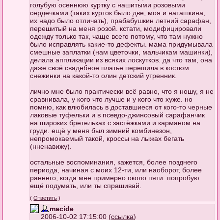
голубую осеннюю куртку с нашитыми розовыми
сердечками (таких курток было две, моя и наташкина,
их надо было отличать), прабабушкин летний сарафан,
перешитый на меня розой. кстати, модифицировали
одежду только так, чаще всего потому, что там нужно
было исправлять какие-то дефекты. мама придумывала
смешные заплатки (нам цветочки, мальчикам машинки),
делала аппликации из всяких лоскутков. да что там, она
даже своё свадебное платье перешила в костюм
снежинки на какой-то олин детский утренник.
лично мне было практически всё равно, что я ношу, я не
сравнивала, у кого что лучше и у кого что хуже. но
помню, как влюбилась в доставшиеся от кого-то черные
лаковые туфельки и в псевдо-джинсовый сарафанчик
на широких бретельках с застёжками и карманом на
груди. ещё у меня был зимний комбинезон,
непромокаемый такой, кроссы на лыжах бегать
(нненавижу).
остальные воспоминания, кажется, более позднего
периода, начиная с моих 12-ти, или наоборот, более
раннего, когда мне примерно около пяти. попробую
ещё подумать, или ты спрашивай.
(
Ответить
)
macide
2006-10-02 17:15:00 (
ссылка
)