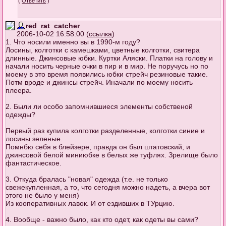
(
Ответить
)
red_rat_catcher
2006-10-02 16:58:00 (
ссылка
)
1. Что носили именно вы в 1990-м году?
Лосины, колготки с камешками, цветные колготки, свитера
длинные. Джинсовые юбки. Куртки Аляски. Платки на голову и
начали носить черные очки в пир и в мир. Не поручусь но по
моему в это время появились юбки стрейч резиновые такие.
Потм вроде и джинсы стрейч. Иначали по моему носить
плеера.
2. Были ли особо запомнившиеся элементы собственой
одежды?
Первый раз купила колготки разделенные, колготки синие и
лосины зеленые.
Помнбю себя в блейзере, правда он был штатовский, и
джинсовой белой миниюбке в белых же туфлях. Зрелище было
фантастическое.
3. Откуда бралась "новая" одежда (т.е. не только
свежекупленная, а то, что сегодня можно надеть, а вчера вот
этого не было у меня)
Из кооперативных лавок. И от ездивших в ТУрцию.
4. Вообще - важно было, как кто одет, как одеты вы сами?