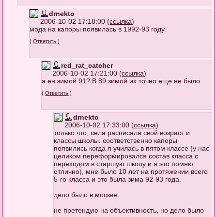
drnekto
2006-10-02 17:18:00 (
ссылка
)
мода на капоры появилась в 1992-93 году.
(
Ответить
)
red_rat_catcher
2006-10-02 17:21:00 (
ссылка
)
а ен зимой 91? В 89 зимой их точно еще не было.
(
Ответить
)
drnekto
2006-10-02 17:33:00 (
ссылка
)
только что, села расписала свой возраст и
классы школы. соответственно капоры
появились когда я училась в пятом классе (у нас
целиком переформировался состав класса с
переходом в старшую школу и я это помню
отлично), мне было 10 лет на протяжении всего
5-го класса и это была зима 92-93 года.
дело было в москве.
не претендую на объективность, но дело было