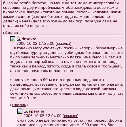
было не особо богатое, но меня на тот момент интересовали
совершенно другие проблемы. чтобы завидовала девочкам в
пионерском лагере - такого не помню. пехоры, колючие шапки,
зимние сапоги (зимних ботинок тогда на меня видимо не
делали) ненавидела всю жизнь до тех пор, пока уже сама не
стала их себе покупать.
(
Ответить
)
drnekto
2006-10-02 17:25:00 (
ссылка
)
...я конечно могу упомянуть лосины, капоры, безразмерные
футболки, турецкие джинсы, уебищные ботинки - но все это
было значительно-значительно позже. мне было 10 лет и я
ходила в четвертый класс. я отлично помню этот период.
также как и период пятого, когда я стала совсем "большая",
а в стране началась полная жопа.
я пишу именно о 90-м с его странным подходом к
облагодедетльствованию граждан материальными благами.
даже помощь от красного креста в виде детской одежды
секонд-хенд малообеспеченным семьям мы стали получать
только с 91-го.
(
Ответить
)
sperans
2006-10-05 12:04:00 (
ссылка
)
оно просто везде по-разному было :) например, форма
отменилась у меня именно что с 1990 года. А у Вас -