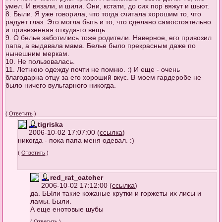
умел. И вязали, и шили. Они, кстати, до сих пор вяжут и шьют.
8. Были. Я уже говорила, что тогда считала хорошим то, что
радует глаз. Это могла быть и то, что сделано самостоятельно
и привезенная откуда-то вещь.
9. О белье заботились тоже родители. Наверное, его привозил
папа, а выдавала мама. Белье было прекрасным даже по
нынешним меркам.
10. Не пользовалась.
11. Летнюю одежду почти не помню. :) И еще - очень
благодарна отцу за его хороший вкус. В моем гардеробе не
было ничего вульгарного никогда.
(
Ответить
)
tigriska
2006-10-02 17:07:00 (
ссылка
)
никогда - пока папа меня одевал. :)
(
Ответить
)
red_rat_catcher
2006-10-02 17:12:00 (
ссылка
)
да. БЫли такие кожаные крутки и горжеты их лисы и
ламы. Были.
А еще енотовые шубы
(
Ответить
)