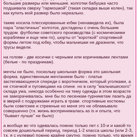
большие размеры или меньшие. колготки бабушка часто
подшивала сверху "гармошкой" (такая складка выше колен), так
как купить мой размер было нереально.
также носила плессированные юбки (ненавидела их), была
пара "эластичных" колготок, достадены с очень большим
трудом. футболки советского производства (с космическими
кораблями и еще чем-то), шорты от "короткой" спортивной
формы летом под юбку, чтобы мальчишки не дразнили, что
трусы видели.
на голове - две косички с черными или коричневыми лентами
(белые - по праздникам).
мечты не было, поскольку школьная форма это школьная
форма. единственным мечтанием было - платье
застегивающееся спереди с воротничком, который уголками, а
не стоечкой и пуговицами на спине. но в силу "мальчишеского"
склада ума, никогда особенно на тему одежды в этом возрасте
не заморачивалась. мне бы по лесенкам-турникетам лазить да
в зверей с подружками играть в траве. спортивные костюмы
были советские и стремные но меня это не обламывало
совершенно (т.к. жизнь воспринималась as is и опыта, что
"бывает лучше" не было)
а вообще во что одевалась помню только лет с 10-и и какой-то
совсем дошкольный период. период 1-2 класса школы (или 2-3,
т.к. я с нулевки) помню крайне смутно. помню только, что время