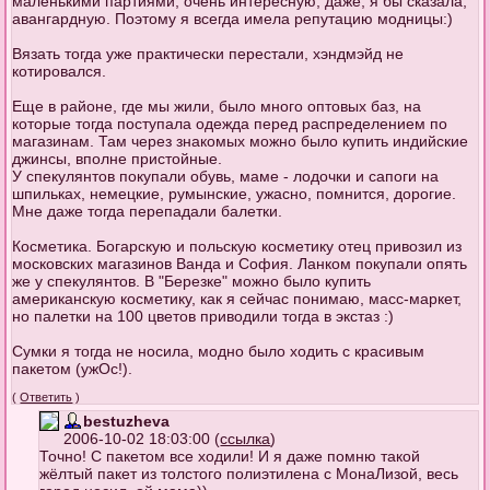
маленькими партиями, очень интересную, даже, я бы сказала,
авангардную. Поэтому я всегда имела репутацию модницы:)
Вязать тогда уже практически перестали, хэндмэйд не
котировался.
Еще в районе, где мы жили, было много оптовых баз, на
которые тогда поступала одежда перед распределением по
магазинам. Там через знакомых можно было купить индийские
джинсы, вполне пристойные.
У спекулянтов покупали обувь, маме - лодочки и сапоги на
шпильках, немецкие, румынские, ужасно, помнится, дорогие.
Мне даже тогда перепадали балетки.
Косметика. Богарскую и польскую косметику отец привозил из
московских магазинов Ванда и София. Ланком покупали опять
же у спекулянтов. В "Березке" можно было купить
американскую косметику, как я сейчас понимаю, масс-маркет,
но палетки на 100 цветов приводили тогда в экстаз :)
Сумки я тогда не носила, модно было ходить с красивым
пакетом (ужОс!).
(
Ответить
)
bestuzheva
2006-10-02 18:03:00 (
ссылка
)
Точно! С пакетом все ходили! И я даже помню такой
жёлтый пакет из толстого полиэтилена с МонаЛизой, весь