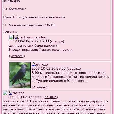
не стыдно.
10. Косметика.
Пупа. ЕЕ тогда много было помнится.
11. Мне на те годы было 18-19
(
Ответить
)
red_rat_catcher
2006-10-02 17:15:00 (
ссылка
)
джинсы кстати были варенки.
И еще "пирамиды" да их тоже носили.
(
Ответить
)
galkao
2006-10-02 20:57:00 (
ссылка
)
В 90-м, насколько я помню, еще не носили
лосины и "резиновые юбки", их начали возить
из Турции начиная с 91-го года...
(
Ответить
)
solnca
2006-10-02 17:00:00 (
ссылка
)
мне было лет 10 и я помню только что мне то ли подарили, то
ли родители привезли лосины. розовые и черные. а потом в
этих лосинах стала ходить вся школа и это было типа модно.
из аксессуаров помню, что как-то стихийно около полугода у