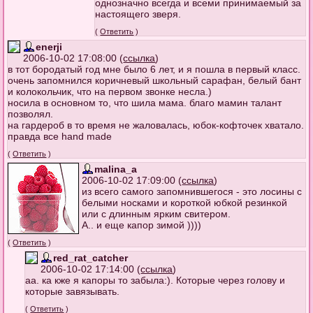
однозначно всегда и всеми принимаемый за
настоящего зверя.
(
Ответить
)
enerji
2006-10-02 17:08:00 (
ссылка
)
в тот бородатый год мне было 6 лет, и я пошла в первый класс.
очень запомнился коричневый школьный сарафан, белый бант
и колокольчик, что на первом звонке несла.)
носила в основном то, что шила мама. благо мамин талант
позволял.
на гардероб в то время не жаловалась, юбок-кофточек хватало.
правда все hand made
(
Ответить
)
malina_a
2006-10-02 17:09:00 (
ссылка
)
из всего самого запомнившегося - это лосины с
белыми носками и короткой юбкой резинкой
или с длинным ярким свитером.
А.. и еще капор зимой ))))
(
Ответить
)
red_rat_catcher
2006-10-02 17:14:00 (
ссылка
)
аа. ка кже я капоры то забыла:). Которые через голову и
которые завязывать.
(
Ответить
)