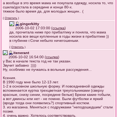
а вообще в это время мама не покупала одежду, носила то, что
сшила/достала в середине и конце 80-х.
тяжкое было время да, для молодых жнщин.. (
(
Ответить
)
gingerkitty
2006-10-02 17:03:00 (
ссылка
)
да, прочитала ниже про прибалтику и поняла, что мама
носила все вещи купленные в годы жизни в прибалтике ))
в глубинке г.Сочи небыло ничегошеньки.
(
Ответить
)
itenerant
2006-10-02 16:54:00 (
ссылка
)
у Вас в начале текста год не так указан.
Звучит забавно :))))
Ну, особливо не пучкаясь в вольные рассуждения...
Ксения.
В 1990 году мне было 12-13 лет.
1-2 в основном школьную форму. И повседневной одежды
вспоминается куртка трехцветная треугольниками (сверху
красные, снизу синии, посредине белые) Брюки какие-тобыли,
а вот джинсы или нет - не помню. Были футболки и яркий
(вроде тогда они появились?) спортивный костюм.
3. из магазина. Меняться с подружками "неподошедшим" стали
позже.
4. очень важно. Хотелось соответствовать.