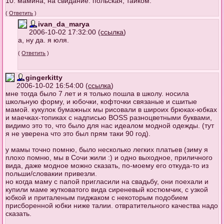
10. мамина, на свидание. польская, тайком.
(
Ответить
)
ivan_da_marya
2006-10-02 17:32:00 (
ссылка
)
а, ну да. я юля.
(
Ответить
)
gingerkitty
2006-10-02 16:54:00 (
ссылка
)
мне тогда было 7 лет и я только пошла в школу. носила
школьную форму, и юбочки, кофточки связаные и сшитые
мамой. кукулок бумажных мы рисовали в широих брюках-юбках
и маечках-топиках с надписью BOSS разноцветными буквами,
видимо это то, что было для нас идеалом модной одежды. (тут
я не уверена что это был прям таки 90 год).
у мамы точно помню, было несколько легких платьев (зиму я
плохо помню, мы в Сочи жили :) и одно выходное, приличного
вида, даже модное можно сказать, по-моему его откуда-то из
польши/словакии привезли.
но когда маму с папой пригласили на свадьбу, они поехали и
купили маме жутковатого вида сиреневый костюмчик, с узкой
юбкой и приталеным пиджаком с некоторым подобием
присборенной юбки ниже талии. отвратительного качества надо
сказать.