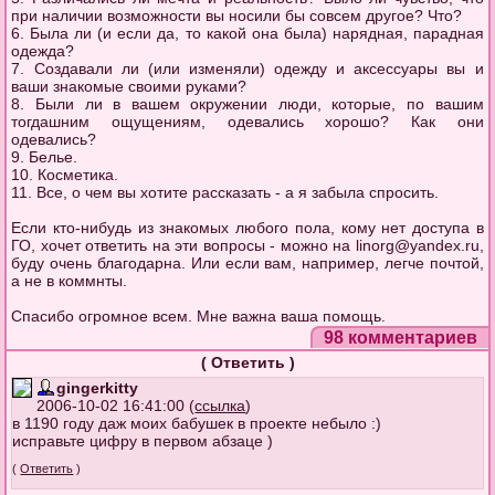
при наличии возможности вы носили бы совсем другое? Что?
6. Была ли (и если да, то какой она была) нарядная, парадная
одежда?
7. Создавали ли (или изменяли) одежду и аксессуары вы и
ваши знакомые своими руками?
8. Были ли в вашем окружении люди, которые, по вашим
тогдашним ощущениям, одевались хорошо? Как они
одевались?
9. Белье.
10. Косметика.
11. Все, о чем вы хотите рассказать - а я забыла спросить.
Если кто-нибудь из знакомых любого пола, кому нет доступа в
ГО, хочет ответить на эти вопросы - можно на
linorg@yandex.ru
,
буду очень благодарна. Или если вам, например, легче почтой,
а не в коммнты.
Спасибо огромное всем. Мне важна ваша помощь.
98 комментариев
(
Ответить
)
gingerkitty
2006-10-02 16:41:00 (
ссылка
)
в 1190 году даж моих бабушек в проекте небыло :)
исправьте цифру в первом абзаце )
(
Ответить
)