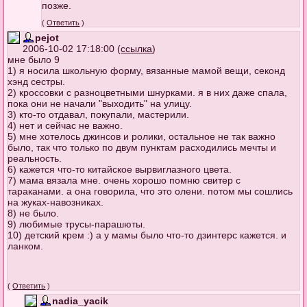
позже.
(
Ответить
)
pejot
2006-10-02 17:18:00 (
ссылка
)
мне было 9
1) я носила школьную форму, вязанные мамой вещи, секонд
хэнд сестры.
2) кроссовки с разноцветными шнурками. я в них даже спала,
пока они не начали "выходить" на улицу.
3) кто-то отдавал, покупали, мастерили.
4) нет и сейчас не важно.
5) мне хотелось джинсов и ролики, остальное не так важно
было, так что только по двум пунктам расходились мечты и
реальность.
6) кажется что-то китайское вырвиглазного цвета.
7) мама вязала мне. очень хорошо помню свитер с
тараканами. а она говорила, что это олени. потом мы сошлись
на жуках-навозниках.
8) не было.
9) любимые трусы-парашюты.
10) детский крем :) а у мамы было что-то дзинтерс кажется. и
ланком.
(
Ответить
)
nadia_yacik