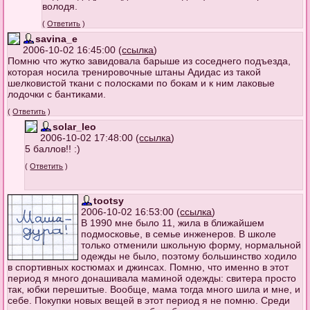
володя.
(
Ответить
)
savina_e
2006-10-02 16:45:00 (
ссылка
)
Помню что жутко завидовала барыше из соседнего подъезда,
которая носила тренировочные штаны Адидас из такой
шелковистой ткани с полосками по бокам и к ним лаковые
лодочки с бантиками.
(
Ответить
)
solar_leo
2006-10-02 17:48:00 (
ссылка
)
5 баллов!! :)
(
Ответить
)
tootsy
2006-10-02 16:53:00 (
ссылка
)
В 1990 мне было 11, жила в ближайшем
подмосковье, в семье инженеров. В школе
только отменили школьную форму, нормальной
одежды не было, поэтому большинство ходило
в спортивных костюмах и джинсах. Помню, что именно в этот
период я много донашивала маминой одежды: свитера просто
так, юбки перешитые. Вообще, мама тогда много шила и мне, и
себе. Покупки новых вещей в этот период я не помню. Среди