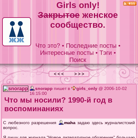
Girls only!
Закрытое
женское
сообщество.
Что это?
•
Последние посты
•
Интересные посты
•
Тэги
•
Поиск
< < <
> > >
snorapp
пишет в
girls_only
@ 2006-10-02
16:15:00
Что мы носили? 1990-й год в
воспоминаниях
С любезного разрешения
maha
задаю здесь журналистский
вопрос.
Я пишу для журнала "Новое литературное обозрение" большую