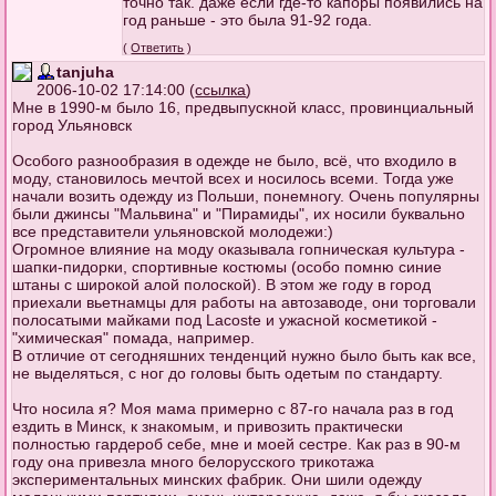
точно так. даже если где-то капоры появились на
год раньше - это была 91-92 года.
(
Ответить
)
tanjuha
2006-10-02 17:14:00 (
ссылка
)
Мне в 1990-м было 16, предвыпускной класс, провинциальный
город Ульяновск
Особого разнообразия в одежде не было, всё, что входило в
моду, становилось мечтой всех и носилось всеми. Тогда уже
начали возить одежду из Польши, понемногу. Очень популярны
были джинсы "Мальвина" и "Пирамиды", их носили буквально
все представители ульяновской молодежи:)
Огромное влияние на моду оказывала гопническая культура -
шапки-пидорки, спортивные костюмы (особо помню синие
штаны с широкой алой полоской). В этом же году в город
приехали вьетнамцы для работы на автозаводе, они торговали
полосатыми майками под Lacoste и ужасной косметикой -
"химическая" помада, например.
В отличие от сегодняшних тенденций нужно было быть как все,
не выделяться, с ног до головы быть одетым по стандарту.
Что носила я? Моя мама примерно с 87-го начала раз в год
ездить в Минск, к знакомым, и привозить практически
полностью гардероб себе, мне и моей сестре. Как раз в 90-м
году она привезла много белорусского трикотажа
экспериментальных минских фабрик. Они шили одежду