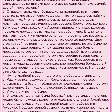
завязывались на шнурки разного цвета: один был ярко-рыжий,
другой - ярко-зеленый.
3. Отдавали знакомые, бывавшие за границей, или - чаще -
родительские американские друзья. Что-то удавалось найти в
Прибалтике. Что-то извлекалось из закромов со старыми
мамиными вещами студенческих времен. Кроме того, как раз в
90-м родители съездили в Америку привезли оттуда, кажется,
несколько чемоданов всяких тряпок, себе и мне. В Штатах в
том году носили изумрудно-зеленое, и в результате изумрудно-
зеленым у меня оказалось все: от рюкзака до варежек. Цвет
этот, как сейчас понятно, не шел мне отчаянно, но это было не
так важно. Еще родители притащили новенькие белые
кроссовки, которые я тут же постаралась разбить о камни и
расцарапать о проволоку, потому что вообще говоря сильно
новые вещи в классе не приветствовались. Разумеется, в тот
момент, когда кроссовки окончательно приобрели бомжеватый
вид, мои продвинутые одноклассницы передумали. Но новые
взять было уже неоткуда.
4. Ну, по крайней мере я на это очень обращала внимание.
5. Различались, разумеется. Хотелось заграничное все.
Главная мечта была - избавиться от кошмарных сапог (поэтому
даже в минус 15 я ходила в осенних ботинках, см. выше).
6. У меня лично - не было.
7. Знакомые - да, я как была безрукой так и осталась, но очень
модно было покупать какие-то рукодельные штуки в Измайлово.
8. Была одноклассница, у которой родители работали в
Америке. Предмет вечной зависти. Хотя что именно носила эта
самая Полина, совершенно не помню. И еще была другая