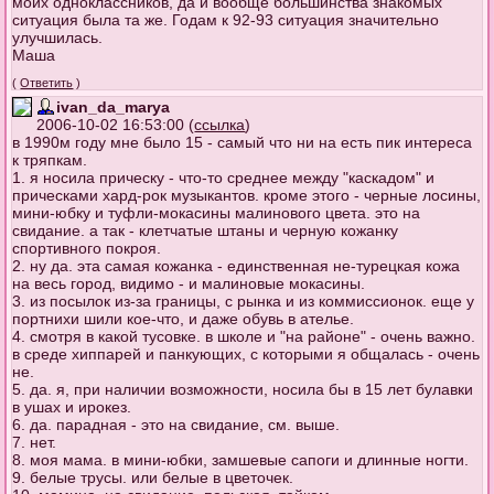
моих одноклассников, да и вообще большинства знакомых
ситуация была та же. Годам к 92-93 ситуация значительно
улучшилась.
Маша
(
Ответить
)
ivan_da_marya
2006-10-02 16:53:00 (
ссылка
)
в 1990м году мне было 15 - самый что ни на есть пик интереса
к тряпкам.
1. я носила прическу - что-то среднее между "каскадом" и
прическами хард-рок музыкантов. кроме этого - черные лосины,
мини-юбку и туфли-мокасины малинового цвета. это на
свидание. а так - клетчатые штаны и черную кожанку
спортивного покроя.
2. ну да. эта самая кожанка - единственная не-турецкая кожа
на весь город, видимо - и малиновые мокасины.
3. из посылок из-за границы, с рынка и из коммиссионок. еще у
портнихи шили кое-что, и даже обувь в ателье.
4. смотря в какой тусовке. в школе и "на районе" - очень важно.
в среде хиппарей и панкующих, с которыми я общалась - очень
не.
5. да. я, при наличии возможности, носила бы в 15 лет булавки
в ушах и ирокез.
6. да. парадная - это на свидание, см. выше.
7. нет.
8. моя мама. в мини-юбки, замшевые сапоги и длинные ногти.
9. белые трусы. или белые в цветочек.