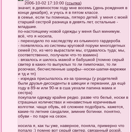
2006-10-02 17:10:00 (
ссылка
)
значит, в девяностом году мне восемь (день рождения в
конце декабря), и учусь я в пятом классе.
в семье, если ты помнишь, пятеро детей. у меня с моей
старшей сестрой разница в девять лет, остальные -
младшие.
по-настоящему новой одежды у меня был минимум.
всё, что я носила,
- переходило по наследству из олькиного гардероба
- появлялось из системы круговой поруки многодетных
семей (то, из чего вырастали мы, отдавалось туда; мы,
соответственно, получали что-то взамен)
- вязалось и шилось мамой и бабушкой (помню серый
свитер в каких-то выпуклых то ли пимпочках, то ли
розочках, бесчисленные шарфы--носки-шапки-варежки
и тд и тп)
- изредка присылалось из-за границы (у родителей
были друзья-диссиденты в швеции и германии, да ещё
году в 89-м или 90-м в сша уехали папина мама и
сестра)
покупали одежду крайне редко. разве что бельё, носки в
страшных количествах и ненавистные коричневые
колготки. чаще обувь, её сложнее подобрать. кажется,
какие-то летние сандалии, зимние ботинки. понятно,
обуви - по паре на сезон.
носила я, как ты уже, наверное, поняла, примерно что
попало :) помню вот серый свитер, связанный розой,