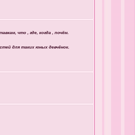
кам, что , где, когда , почём.
остей для таких юных девчёнок.