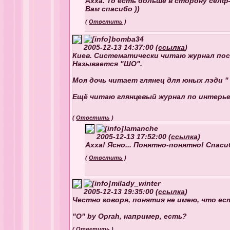
Ахха. То есть больше в сторону селф-
Вам спасибо ))
(
Ответить
)
bomba34
2005-12-13 14:37:00 (
ссылка
)
Киев. Систематически читаю журнал посвя
Называется "ШО".
Моя дочь читает глянец для юных лэди "
Ещё читаю глянцевый журнал по интерьер
(
Ответить
)
lamanche
2005-12-13 17:52:00 (
ссылка
)
Ахха! Ясно... Понятно-понятно! Спаси
(
Ответить
)
milady_winter
2005-12-13 19:35:00 (
ссылка
)
Честно говоря, понятия не имею, что ест
"O" by Oprah, например, есть?
(
Ответить
)