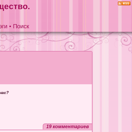
щество.
эги
•
Поиск
нас?
19 комментариев