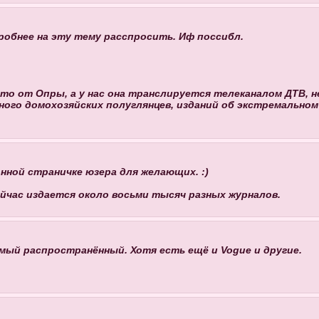
робнее на эту тему расспросить. Иф поссибл.
что от Опры, а у нас она транслируется телеканалом ДТВ, н
много домохозяйских полуглянцев, изданий об экстремальн
ной страничке юзера для желающих. :)
час издается около восьми тысяч разных журналов.
амый распространённый. Хотя есть ещё и Vogue и другие.