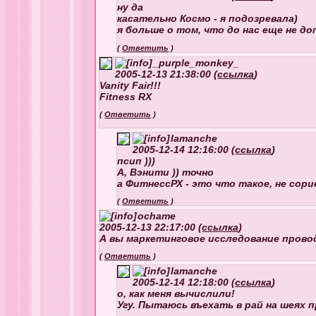
ну да
касательно Космо - я подозревала)
я больше о том, что до нас еще не до
(
Ответить
)
_purple_monkey_
2005-12-13 21:38:00 (
ссылка
)
Vanity Fair!!!
Fitness RX
(
Ответить
)
lamanche
2005-12-14 12:16:00 (
ссылка
)
псип )))
А, Вэнити )) точно
а ФитнессРХ - это что такое, не сор
(
Ответить
)
ochame
2005-12-13 22:17:00 (
ссылка
)
А вы маркетинговое исследование прово
(
Ответить
)
lamanche
2005-12-14 12:18:00 (
ссылка
)
о, как меня вычислили!
Угу. Пытаюсь въехать в рай на шеях 