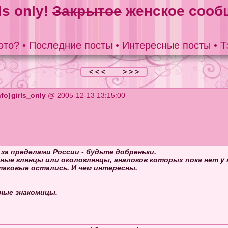
ls only!
Закрытое
женское сооб
это?
•
Последние посты
•
Интересные посты
•
Т
< < <
> > >
girls_only
@ 2005-12-13 13:15:00
за пределами России - будьте добреньки.
рные глянцы или окологлянцы, аналогов которых пока нет у 
таковые остались. И чем интересны.
ные знакомицы.