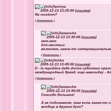
lavinya
2005-12-13 13:25:00 (
ссылка
)
Na russkom?
(
Ответить
)
lamanche
2005-12-13 13:30:00 (
ссылка
)
нет-нет
для местных
возможно, какие-то интернациональн
(
Ответить
)
lichka
2005-12-13 13:45:00 (
ссылка
)
D - la republica delle donne суботние пре
международный бренд. еще навскидку - Ami
(
Ответить
)
lamanche
2005-12-13 13:49:00 (
ссылка
)
Спасибо большое!
А не подскажете, там есть какая-то 
вообще в другом духе?