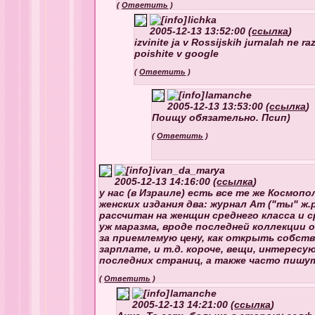
(
Ответить
)
lichka
2005-12-13 13:52:00 (
ссылка
)
izvinite ja v Rossijskih jurnalah ne ra
poishite v google
(
Ответить
)
lamanche
2005-12-13 13:53:00 (
ссылка
)
Поищу обязательно. Псип)
(
Ответить
)
ivan_da_marya
2005-12-13 14:16:00 (
ссылка
)
у нас (в Израиле) есть все те же Космоп
женских издания два: журнал Ат ("ты" ж.р.
рассчитан на женщин среднего класса и ср
уж маразма, вроде последней коллекции 
за приемлемую цену, как открыть собств
зарплате, и т.д. короче, вещи, интерес
последних страниц, а также часто пишу
(
Ответить
)
lamanche
2005-12-13 14:21:00 (
ссылка
)