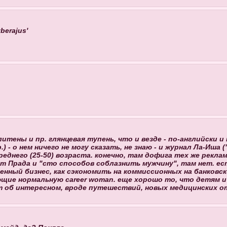
zberajus'
олитены и пр. глянцевая тупень, что и везде - по-английски 
) - о нем ничего не могу сказать, не знаю - и журнал Ла-Иша 
еднего (25-50) возраста. конечно, там дофига тех же реклам 
от Прада и "сто способов соблазнить мужчину", там нет. е
енный бизнес, как сэкономить на коммиссионных на банковск
ующие нормальную career woman. еще хорошо то, что детям 
т об интересном, вроде путешествий, новых медицинских о