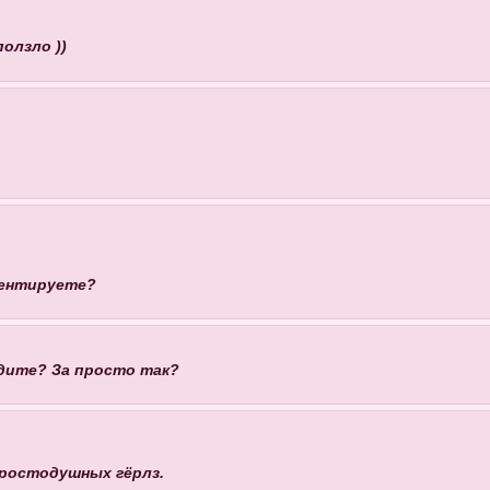
ползло ))
иентируете?
дите? За просто так?
простодушных гёрлз.