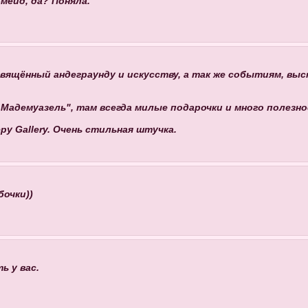
мейд, да? Поняла.
щённый андеграунду и искусству, а так же событиям, выстав
 Мадемуазель", там всегда милые подарочки и много полезн
у Gallery. Очень стильная штучка.
бочки))
ь у вас.