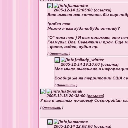
lamanche
2005-12-14 12:05:00 (
ссылка
)
Вот именно вас хотелось бы еще под
*робко так
Можно я вам куда-нибудь отпишу?
"О" пока нет ) Я так понимаю, это не
Гламуры, Вог, Севентин и проч. Еще 
- фото, видео, аудио пр.
(
Ответить
)
milady_winter
2005-12-14 19:10:00 (
ссылка
)
Мое мыло вывешено в информацион
Вообще же на территории США сей
(
Ответить
)
katyushak
2005-12-13 20:38:00 (
ссылка
)
У нас в штатах по-моему Cosmopolitan с
(
Ответить
)
lamanche
2005-12-14 12:08:00 (
ссылка
)