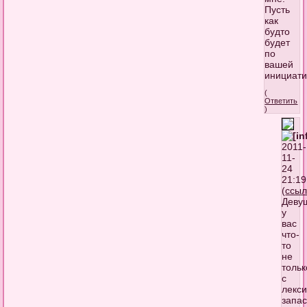
Пусть
как
будто
будет
по
вашей
инициатив
(
Ответить
)
2011-
11-
24
21:19
(
ссыл
Деву
у
вас
что-
то
не
тольк
с
лекс
запа