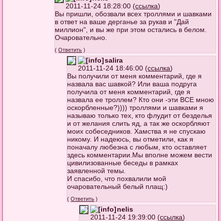
2011-11-24 18:28:00 (
ссылка
)
Вы пришли, обозвали всех троллями и шавками
в ответ на ваше дерганье за рукав и "Дай
миллион", и вы же при этом остались в белом.
Очаровательно.
(
Ответить
)
salira
2011-11-24 18:46:00 (
ссылка
)
Вы получили от меня комментарий, где я
назвала вас шавкой? Или ваша подруга
получила от меня комментарий, где я
назвала ее троллем? Кто они -эти ВСЕ мною
оскорбленные?)))) троллями и шавками я
называю только тех, кто флудит от безделья
и от желания слить яд, а так же оскорбляют
моих собеседников. Хамства я не спускаю
никому. И надеюсь, вы отметили, как я
поначалу любезна с любым, кто оставляет
здесь комментарии.Мы вполне можем вести
цивилизованные беседы в рамках
заявленной темы.
И спасибо, что похвалили мой
очаровательный белый плащ:)
(
Ответить
)
nelis
2011-11-24 19:39:00 (
ссылка
)