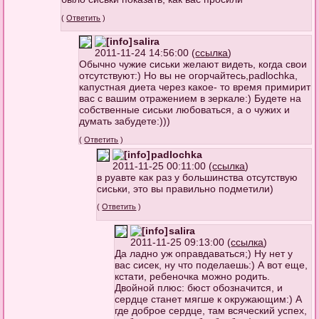
(
Ответить
)
salira
2011-11-24 14:56:00 (
ссылка
)
Обычно чужие сиськи желают видеть, когда свои
отсутствуют:) Но вы не огорчайтесь,padlochka,
капустная диета через какое- то время примирит
вас с вашим отражением в зеркале:) Будете на
собственные сиськи любоваться, а о чужих и
думать забудете:)))
(
Ответить
)
padlochka
2011-11-25 00:11:00 (
ссылка
)
в руавте как раз у большинства отсутствую
сиськи, это вы правильно подметили)
(
Ответить
)
salira
2011-11-25 09:13:00 (
ссылка
)
Да ладно уж оправдаваться;) Ну нет у
вас сисек, ну что поделаешь:) А вот еще,
кстати, ребеночка можно родить.
Двойной плюс: бюст обозначится, и
сердце станет мягше к окружающим:) А
где доброе сердце, там всяческий успех,