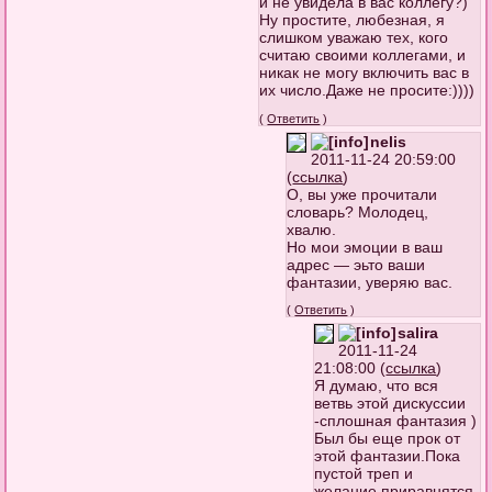
и не увидела в вас коллегу?)
Ну простите, любезная, я
слишком уважаю тех, кого
считаю своими коллегами, и
никак не могу включить вас в
их число.Даже не просите:))))
(
Ответить
)
nelis
2011-11-24 20:59:00
(
ссылка
)
О, вы уже прочитали
словарь? Молодец,
хвалю.
Но мои эмоции в ваш
адрес — эьто ваши
фантазии, уверяю вас.
(
Ответить
)
salira
2011-11-24
21:08:00 (
ссылка
)
Я думаю, что вся
ветвь этой дискуссии
-сплошная фантазия )
Был бы еще прок от
этой фантазии.Пока
пустой треп и
желание приравнятся