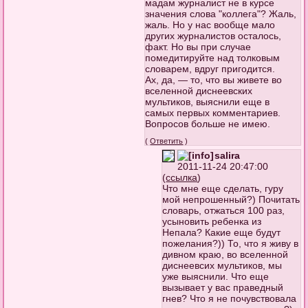
мадам журналист не в курсе
значения слова "коллега"? Жаль,
жаль. Но у нас вообще мало
других журналистов осталось,
факт. Но вы при случае
помедитируйте над толковым
словарем, вдруг пригодится.
Ах, да, — то, что вы живете во
вселенной диснеевских
мультиков, выяснили еще в
самых первых комментариев.
Вопросов больше не имею.
(
Ответить
)
salira
2011-11-24 20:47:00
(
ссылка
)
Что мне еще сделать, гуру
мой непрошенный?) Почитать
словарь, отжаться 100 раз,
усыновить ребенка из
Непала? Какие еще будут
пожелания?)) То, что я живу в
дивном краю, во вселенной
диснеевсих мультиков, мы
уже выяснили. Что еще
вызывает у вас праведный
гнев? Что я не почувствовала