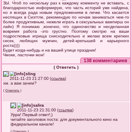
ЗЫ. Чтоб по нескольку раз к каждому комменту не вставать, с
благодарностью информирую, что часть историй уже найдена,
но я всегда рада новым предложениям в личке. Что касается
неспящих в Сиэттле, рекомендую по ночам заниматься чем-то
более продуктивным, нежели играть в сексуальных вампирш он
лайн) Я понимаю ,конечно, что одиночество и несделанная
вовремя работа -это грустно. Поэтому смотрю на ваши
подростковые игрища снисходительно и желаю всем крепких
сисек, любящих мужчин, детей-крепышей и карьерного
роста))))
Будет когда-нибудь и на вашей улице праздник!
Чмоке, ласточки мои!
138 комментариев
(
Ответить
)
sling
2011-11-23 21:27:00 (
ссылка
)
хм. а вам зачем?
(
Ответить
)
salira
2011-11-23 21:31:00 (
ссылка
)
Урра! Первый ответ!;)
читайте заголовок поста: для документального кино на
федеральном канале!
(
Ответить
)