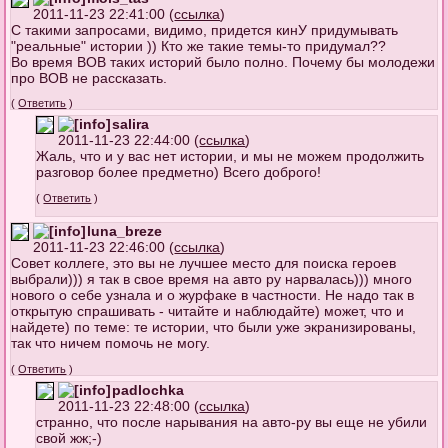
2011-11-23 22:41:00 (
ссылка
)
С такими запросами, видимо, придется кинУ придумывать
"реальные" истории )) Кто же такие темы-то придумал??
Во время ВОВ таких историй было полно. Почему бы молодежи
про ВОВ не рассказать.
(
Ответить
)
salira
2011-11-23 22:44:00 (
ссылка
)
Жаль, что и у вас нет истории, и мы не можем продолжить
разговор более предметно) Всего доброго!
(
Ответить
)
luna_breze
2011-11-23 22:46:00 (
ссылка
)
Совет коллеге, это вы не лучшее место для поиска героев
выбрали))) я так в свое время на авто ру нарвалась))) много
нового о себе узнала и о журфаке в частности. Не надо так в
открытую спрашивать - читайте и наблюдайте) может, что и
найдете) по теме: те истории, что были уже экранизированы,
так что ничем помочь не могу.
(
Ответить
)
padlochka
2011-11-23 22:48:00 (
ссылка
)
странно, что после нарывания на авто-ру вы еще не убили
свой жж;-)