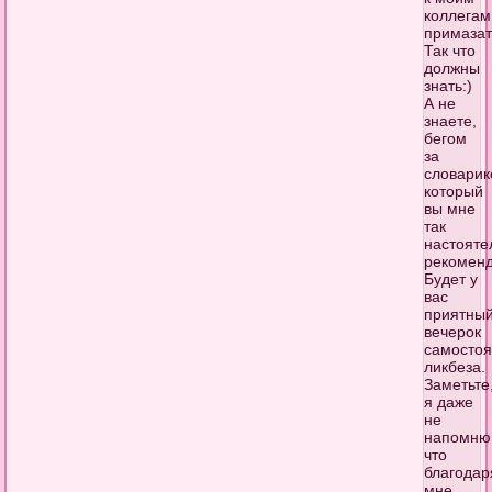
коллегам
примазат
Так что
должны
знать:)
А не
знаете,
бегом
за
словарик
который
вы мне
так
настояте
рекоменд
Будет у
вас
приятны
вечерок
самостоя
ликбеза.
Заметьте
я даже
не
напомню
что
благодар
мне.