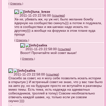
(
Ответить
)
luna_breze
2011-11-23 22:56:00 (
ссылка
)
Хе-хе, убивать жж, ну уж нет, было желание бомбу
ядерную на сообщество скинуть))) а потом я подумала,
что в сообществах и жж-шечках надо искать по-
другому))) а вообще на форумах в этом плане куда
проще
(
Ответить
)
salira
2011-11-23 22:58:00 (
ссылка
)
Вооот! Прочитайте мой совет выше!
(
Ответить
)
salira
2011-11-23 22:58:00 (
ссылка
)
Спасибо за совет, но я могу себе позволить искать истории
в открытую:) И встречный совет:не знаю, что у вас там было
на авто ру, но на будущее просто не вступайте в разговоры
мимо темы. Есть тема, есть надежда на адекватных
собеседников, троллей в топку) Совсем необязательно
отвечать каждой шавке, ну, только если уж совсем
скучно:))))