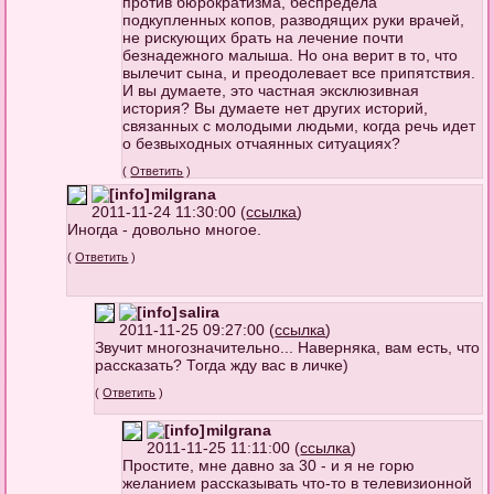
против бюрократизма, беспредела
подкупленных копов, разводящих руки врачей,
не рискующих брать на лечение почти
безнадежного малыша. Но она верит в то, что
вылечит сына, и преодолевает все припятствия.
И вы думаете, это частная эксклюзивная
история? Вы думаете нет других историй,
связанных с молодыми людьми, когда речь идет
о безвыходных отчаянных ситуациях?
(
Ответить
)
milgrana
2011-11-24 11:30:00 (
ссылка
)
Иногда - довольно многое.
(
Ответить
)
salira
2011-11-25 09:27:00 (
ссылка
)
Звучит многозначительно... Наверняка, вам есть, что
рассказать? Тогда жду вас в личке)
(
Ответить
)
milgrana
2011-11-25 11:11:00 (
ссылка
)
Простите, мне давно за 30 - и я не горю
желанием рассказывать что-то в телевизионной