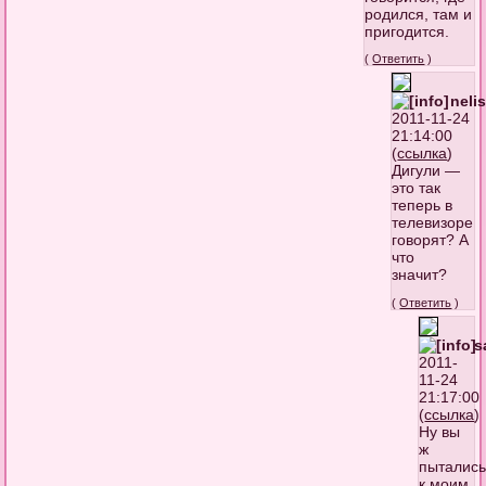
родился, там и
пригодится.
(
Ответить
)
neli
2011-11-24
21:14:00
(
ссылка
)
Дигули —
это так
теперь в
телевизоре
говорят? А
что
значит?
(
Ответить
)
s
2011-
11-24
21:17:00
(
ссылка
)
Ну вы
ж
пыталис
к моим