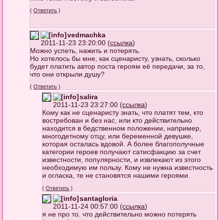
(
Ответить
)
vedmachka
2011-11-23 23:20:00 (
ссылка
)
Можно успеть, нажить и потерять.
Но хотелось бы мне, как сценаристу, узнать, сколько
будет платить автор поста героям её передачи, за то,
что они открыли душу?
(
Ответить
)
salira
2011-11-23 23:27:00 (
ссылка
)
Кому как не сценаристу знать, что платят тем, кто
востребован и без нас, или кто действительно
находится в бедственном положении, например,
многодетному отцу, или беременной девушке,
которая осталась вдовой. А более благополучные
категории героев получают сатисфакцию за счет
известности, популярности, и извлекают из этого
необходимую им пользу. Кому не нужна известность
и огласка, те не становятся нашими героями.
(
Ответить
)
santagloria
2011-11-24 00:57:00 (
ссылка
)
я не про то. что действительно можно потерять