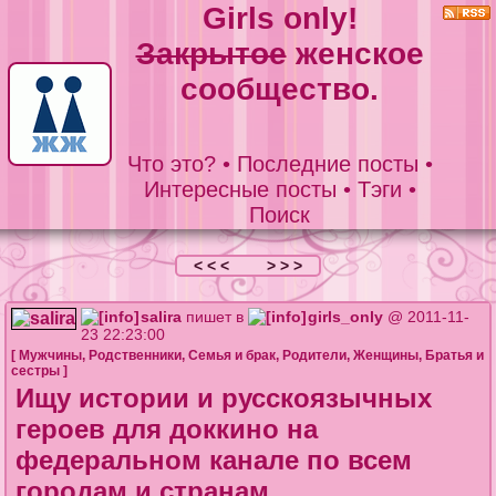
Girls only!
Закрытое
женское
сообщество.
Что это?
•
Последние посты
•
Интересные посты
•
Тэги
•
Поиск
< < <
> > >
salira
пишет в
girls_only
@ 2011-11-
23 22:23:00
[
Мужчины
,
Родственники
,
Семья и брак
,
Родители
,
Женщины
,
Братья и
сестры
]
Ищу истории и русскоязычных
героев для доккино на
федеральном канале по всем
городам и странам