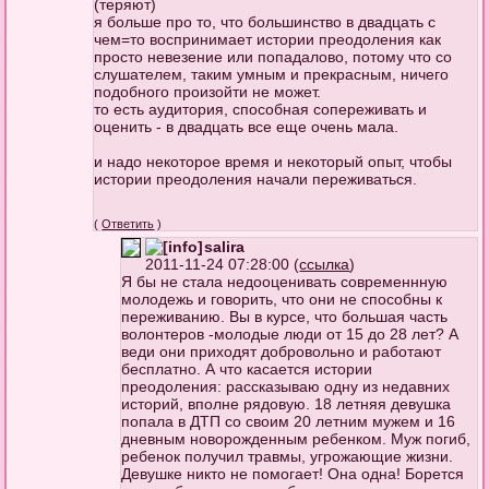
(теряют)
я больше про то, что большинство в двадцать с
чем=то воспринимает истории преодоления как
просто невезение или попадалово, потому что со
слушателем, таким умным и прекрасным, ничего
подобного произойти не может.
то есть аудитория, способная сопереживать и
оценить - в двадцать все еще очень мала.
и надо некоторое время и некоторый опыт, чтобы
истории преодоления начали переживаться.
(
Ответить
)
salira
2011-11-24 07:28:00 (
ссылка
)
Я бы не стала недооценивать современнную
молодежь и говорить, что они не способны к
переживанию. Вы в курсе, что большая часть
волонтеров -молодые люди от 15 до 28 лет? А
веди они приходят добровольно и работают
бесплатно. А что касается истории
преодоления: рассказываю одну из недавних
историй, вполне рядовую. 18 летняя девушка
попала в ДТП со своим 20 летним мужем и 16
дневным новорожденным ребенком. Муж погиб,
ребенок получил травмы, угрожающие жизни.
Девушке никто не помогает! Она одна! Борется