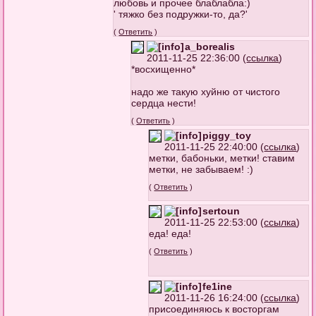
любовь и прочее блаблабла:)
' тяжко без подружки-то, да?'
(
Ответить
)
a_borealis
2011-11-25 22:36:00 (
ссылка
)
*восхищенно*
надо же такую хуйню от чистого
сердца нести!
(
Ответить
)
piggy_toy
2011-11-25 22:40:00 (
ссылка
)
метки, бабоньки, метки! ставим
метки, не забываем! :)
(
Ответить
)
sertoun
2011-11-25 22:53:00 (
ссылка
)
еда! еда!
(
Ответить
)
fe1ine
2011-11-26 16:24:00 (
ссылка
)
присоединяюсь к восторгам