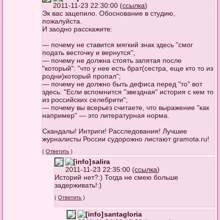
2011-11-23 22:30:00 (
ссылка
)
Эк вас зацепило. Обоснование в студию,
пожалуйста.
И заодно расскажите:
— почему не ставится мягкий знак здесь "смог
подать весточку и вернутся";
— почему не должна стоять запятая после
"который": "что у нее есть брат(сестра, еще кто то из
родни)который пропал";
— почему не должно быть дефиса перед "то" вот
здесь: "Если вспомнится "звездная" история с кем то
из российских селебрити";
— почему вы всерьез считаете, что выражение "как
например" — это литературная норма.
Скандалы! Интриги! Расследования! Лучшие
журналисты России судорожно листают gramota.ru!
(
Ответить
)
salira
2011-11-23 22:35:00 (
ссылка
)
Историй нет?:) Тогда не смею больше
задерживать!:)
(
Ответить
)
santagloria