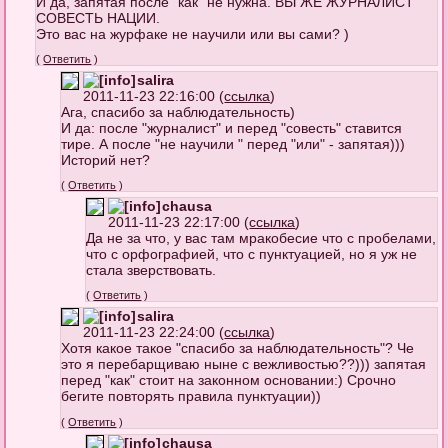
И да, запятая после "как" не нужна. ВЫ ЖЕ ЖУРНАЛИСТ
СОВЕСТЬ НАЦИИ.
Это вас на журфаке не научили или вы сами? )
(
Ответить
)
salira
2011-11-23 22:16:00 (
ссылка
)
Ага, спасибо за наблюдательность)
И да: после "журналист" и перед "совесть" ставится
тире. А после "не научили " перед "или" - запятая)))
Историй нет?
(
Ответить
)
chausa
2011-11-23 22:17:00 (
ссылка
)
Да не за что, у вас там мракобесие что с пробелами,
что с орфографией, что с пунктуацией, но я уж не
стала зверствовать.
(
Ответить
)
salira
2011-11-23 22:24:00 (
ссылка
)
Хотя какое такое "спасибо за наблюдательность"? Че
это я перебарщиваю ныне с вежливостью??))) запятая
перед "как" стоит на законном основании:) Срочно
бегите повторять правила пунктуации))
(
Ответить
)
chausa