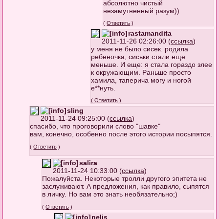
абсолютно чистый
незамутненный разум))
(
Ответить
)
rastamandita
2011-11-26 02:26:00 (
ссылка
)
у меня не было сисек. родила
ребеночка, сиськи стали еще
меньше. И еще: я стала гораздо злее
к окружающим. Раньше просто
хамила, таперича могу и ногой
е**нуть.
(
Ответить
)
sling
2011-11-24 09:25:00 (
ссылка
)
спасибо, что проговорили слово "шавке"
вам, конечно, особенно после этого истории посыпятся.
(
Ответить
)
salira
2011-11-24 10:33:00 (
ссылка
)
Пожалуйста. Некоторые тролли другого эпитета не
заслуживают. А предложения, как правило, сыпятся
в личку. Но вам это знать необязательно;)
(
Ответить
)
nelis