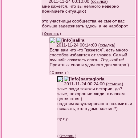
2011-11-24 00:10:00 (
ссылка
)
мне кажется, что вы немного неверно
понимаете ситуацию)
это участницы сообщества не смеют вас
больше задерживать здесь, а не наоборот.
(
Ответить
)
salira
2011-11-24 00:14:00 (
ссылка
)
Если вам что -то "кажется", есть много
способов избавится от глюков. Самый
лучший: ложитесь спать. Отдыхайте!
Приятных снов и удачного дня завтра:)
(
Ответить
)
santagloria
2011-11-24 00:24:00 (
ссылка
)
злые люди зажали истории, да?
злые, нехорошие люди. к словам
цепляются.)
надо им завуалированно нахамить и
показать, кто в доме хозяин?)
ну ну.
(
Ответить
)