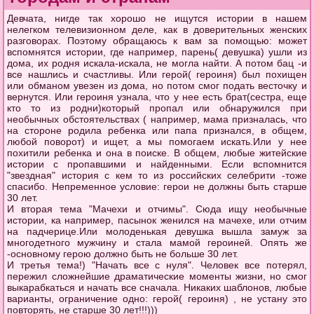
Девчата, нигде так хорошо не ищутся истории в нашем
нелегком телевизионном деле, как в доверительных женских
разговорах. Поэтому обращаюсь к вам за помощью: может
вспомнятся истории, где например, парень( девушка) ушли из
дома, их родня искала-искала, не могла найти. А потом бац -и
все нашлись и счастливы. Или герой( героиня) был похищен
или обманом увезен из дома, но потом смог подать весточку и
вернутся. Или героиня узнала, что у нее есть брат(сестра, еще
кто то из родни)который пропал или обнаружился при
необычных обстоятельствах ( например, мама призналась, что
на стороне родила ребенка или папа признался, в общем,
любой поворот) и ищет, а мы помогаем искать.Или у нее
похитили ребенка и она в поиске. В общем, любые житейские
истории с пропавшими и найденными. Если вспомнится
"звездная" история с кем то из российских селебрити -тоже
спасибо. Непременное условие: герои не должны быть старше
30 лет.
И вторая тема "Мачехи и отчимы". Сюда ищу необычные
истории, ка например, пасынок женился на мачехе, или отчим
на падчерице.Или молоденькая девушка вышла замуж за
многодетного мужчину и стала мамой героиней. Опять же
-основному герою должно быть не больше 30 лет.
И третья тема!) "Начать все с нуля". Человек все потерял,
пережил сложнейшие драматические моменты жизни, но смог
выкарабкаться и начать все сначала. Никаких шаблонов, любые
варианты, ограничение одно: герой( героиня) , не устану это
повторять, не старше 30 лет!!!)))