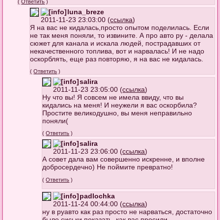
(
Ответить
)
luna_breze
2011-11-23 23:03:00 (
ссылка
)
Я на вас не кидалась,просто опытом поделилась. Если
не так меня поняли, то извините. А про авто ру - делала
сюжет для канала и искала людей, пострадавших от
некачественного топлива, вот и нарвалась! И не надо
оскорблять, еще раз повторяю, я на вас не кидалась.
(
Ответить
)
salira
2011-11-23 23:05:00 (
ссылка
)
Ну что вы! Я совсем не имела ввиду, что вы
кидались на меня! И неужели я вас оскорбила?
Простите великодушно, вы меня неправильно
поняли(
(
Ответить
)
salira
2011-11-23 23:06:00 (
ссылка
)
А совет дала вам совершенно искренне, и вполне
добросердечно) Не поймите превратно!
(
Ответить
)
padlochka
2011-11-24 00:44:00 (
ссылка
)
ну в руавто как раз просто не нарваться, достаточно
было сиськи показать, как вас просили