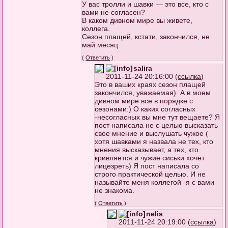
У вас тролли и шавки — это все, кто с
вами не согласен?
В каком дивном мире вы живете,
коллега.
Сезон плащей, кстати, закончился, не
май месяц.
(
Ответить
)
salira
2011-11-24 20:16:00 (
ссылка
)
Это в ваших краях сезон плащей
закончился, уважаемая). А в моем
дивном мире все в порядке с
сезонами:) О каких согласных
-несогласных вы мне тут вещаете? Я
пост написала не с целью высказать
свое мнение и выслушать чужое (
хотя шавками я назвала не тех, кто
мнения высказывает, а тех, кто
кривляется и чужие сиськи хочет
лицезреть) Я пост написала со
строго практической целью. И не
называйте меня коллегой -я с вами
не знакома.
(
Ответить
)
nelis
2011-11-24 20:19:00 (
ссылка
)