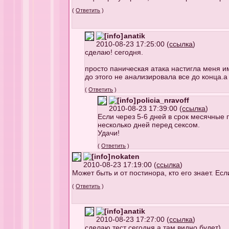
(
Ответить
)
anatik
2010-08-23 17:25:00 (
ссылка
)
сделаю! сегодня.
просто паническая атака настигла меня и
до этого не анализировала все до конца.а
(
Ответить
)
policia_nravoff
2010-08-23 17:39:00 (
ссылка
)
Если через 5-6 дней в срок месячные 
несколько дней перед сексом.
Удачи!
(
Ответить
)
nokaten
2010-08-23 17:19:00 (
ссылка
)
Может быть и от постинора, кто его знает. Есл
(
Ответить
)
anatik
2010-08-23 17:27:00 (
ссылка
)
сделаю тест сегодня.а там видно будет)