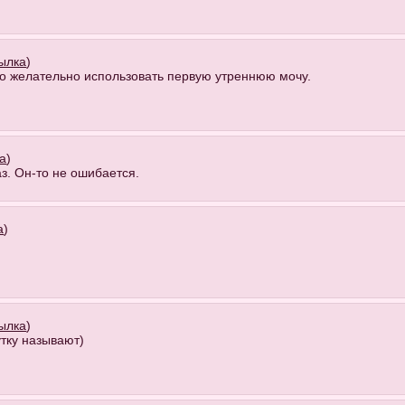
ылка
)
но желательно использовать первую утреннюю мочу.
а
)
з. Он-то не ошибается.
а
)
ылка
)
тку называют)