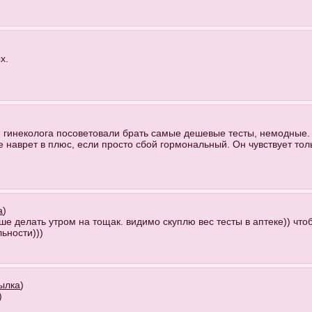
х.
 гинеколога посоветовали брать самые дешевые тесты, немодные. 
е наврет в плюс, если просто сбой гормональный. Он чувствует тол
а
)
ше делать утром на тощак. видимо скуплю вес тесты в аптеке)) что
ьности)))
ылка
)
)