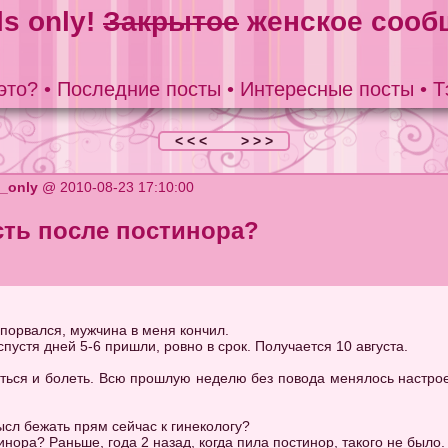
ls only!
Закрытое
женское сооб
это?
•
Последние посты
•
Интересные посты
•
Т
< < <
> > >
s_only
@ 2010-08-23 17:10:00
ть после постинора?
 порвался, мужчина в меня кончил.
пустя дней 5-6 пришли, ровно в срок. Получается 10 августа.
аться и болеть. Всю прошлую неделю без повода менялось настр
ысл бежать прям сейчас к гинекологу?
нора? Раньше, года 2 назад, когда пила постинор, такого не было.