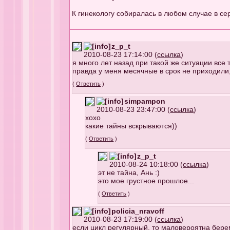
К гинекологу собиралась в любом случае в с
z_p_t
2010-08-23 17:14:00 (
ссылка
)
я много лет назад при такой же ситуации все 
правда у меня месячные в срок не приходили,
(
Ответить
)
simpampon
2010-08-23 23:47:00 (
ссылка
)
хохо
какие тайны вскрываются))
(
Ответить
)
z_p_t
2010-08-24 10:18:00 (
ссылка
)
эт не тайна, Ань :)
это мое грустное прошлое...
(
Ответить
)
policia_nravoff
2010-08-23 17:19:00 (
ссылка
)
если цикл регулярный, то маловероятна берем