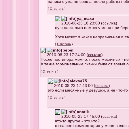
паники с ума не сошла. после работы побе
(
Ответить
)
ya_maxa
2010-08-23 18:23:00 (
ссылка
)
ну я насколько помню у меня при бере
Хотя может я какая неправильная в эт
(
Ответить
)
pepel
2010-08-23 17:24:00 (
ссылка
)
После постинора можно, после месячных - не
А такие гормональные скачки бывают время от
(
Ответить
)
alexsa75
2010-08-23 17:43:00 (
ссылка
)
это если месяжные у девушки, а не что-то
(
Ответить
)
anatik
2010-08-23 17:45:00 (
ссылка
)
что-то другое - это что?
от вашего комментария у меня волосы