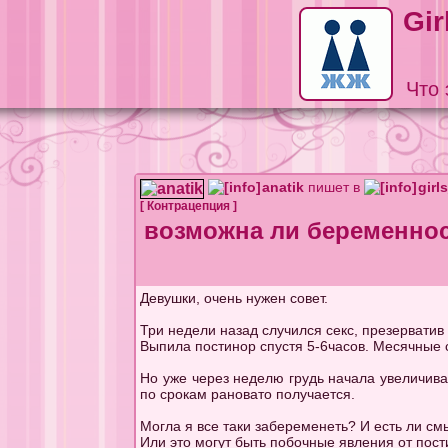
Gir
Что 
anatik
пишет в
girl
[
Контрацепция
]
возможна ли беременнос
Девушки, очень нужен совет.
Три недели назад случился секс, презерватив
Выпила постинор спустя 5-6часов. Месячные с
Но уже через неделю грудь начала увеличив
по срокам рановато получается.
Могла я все таки забеременеть? И есть ли см
Или это могут быть побочные явления от пости