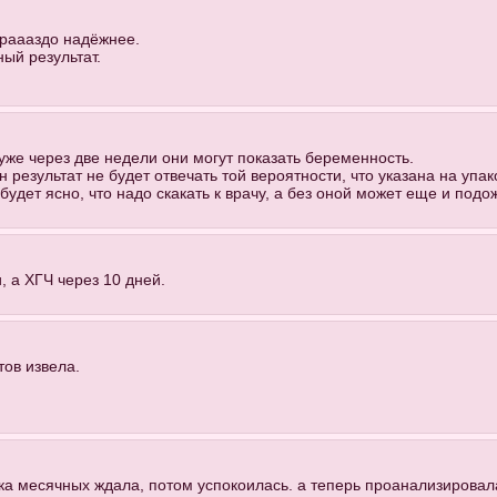
ораааздо надёжнее.
ный результат.
 уже через две недели они могут показать беременность.
результат не будет отвечать той вероятности, что указана на упак
удет ясно, что надо скакать к врачу, а без оной может еще и подож
, а ХГЧ через 10 дней.
тов извела.
ока месячных ждала, потом успокоилась. а теперь проанализировала