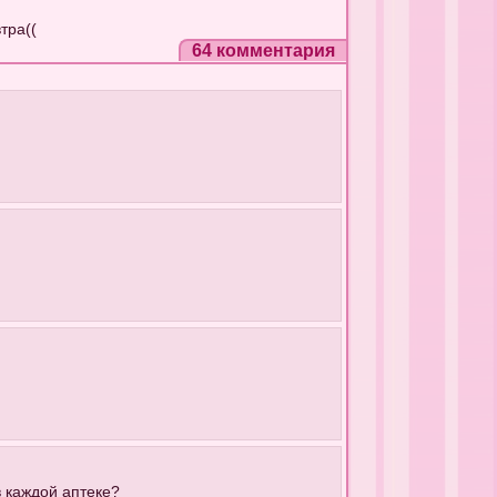
тра((
64 комментария
в каждой аптеке?