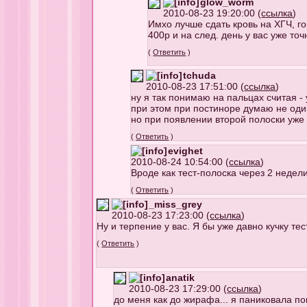
glow_worm
2010-08-23 19:20:00 (
ссылка
)
Имхо лучше сдать кровь на ХГЧ, г
400р и на след. день у вас уже точ
(
Ответить
)
tchuda
2010-08-23 17:51:00 (
ссылка
)
ну я так понимаю на пальцах считая -
при этом при постиноре думаю не один 
но при появлении второй полоски уже б
(
Ответить
)
evighet
2010-08-24 10:54:00 (
ссылка
)
Вроде как тест-полоска через 2 недели
(
Ответить
)
_miss_grey
2010-08-23 17:23:00 (
ссылка
)
Ну и терпение у вас. Я бы уже давно кучку тес
(
Ответить
)
anatik
2010-08-23 17:29:00 (
ссылка
)
до меня как до жирафа... я паниковала п