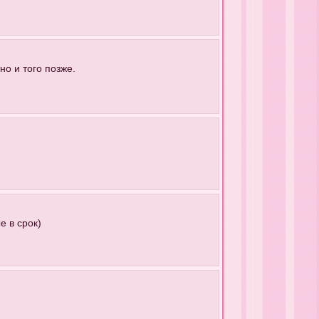
о и того позже.
е в срок)