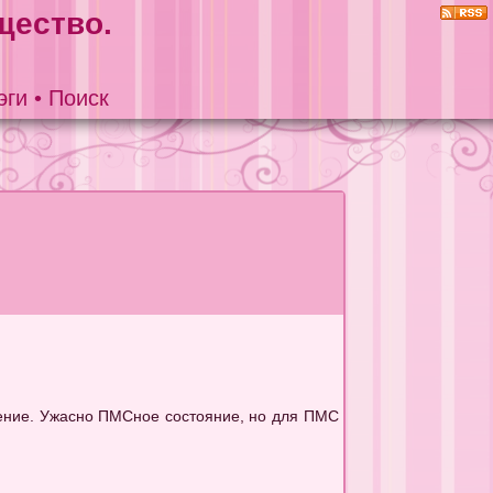
щество.
эги
•
Поиск
оение. Ужасно ПМСное состояние, но для ПМС