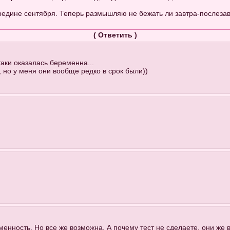
ередине сентября. Теперь размышляю не бежать ли завтра-послезав
(
Ответить
)
таки оказалась беременна...
 но у меня они вообще редко в срок были))
енность. Но все же возможна. А почему тест не сделаете, они же 