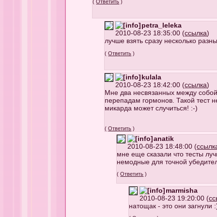
(
Ответить
)
petra_leleka
2010-08-23 18:35:00 (
ссылка
)
лучше взять сразу несколько разны
(
Ответить
)
kulala
2010-08-23 18:42:00 (
ссылка
)
Мне два несвязанных между собой
перепадам гормонов. Такой тест н
микарда может случиться! :-)
(
Ответить
)
anatik
2010-08-23 18:48:00 (
ссылк
мне еще сказали что тесты луч
немодные для точной убедител
(
Ответить
)
marmisha
2010-08-23 19:20:00 (
сс
натощак - это они загнули :