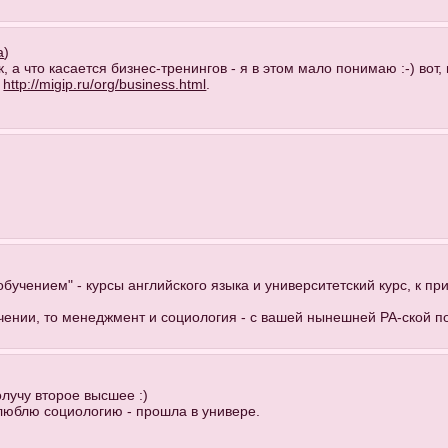
а
)
к, а что касается бизнес-тренингов - я в этом мало понимаю :-) вот, 
:
http://migip.ru/org/business.html
.
обучением" - курсы английского языка и университетский курс, к пр
чении, то менеджмент и социология - с вашей нынешней РА-ской по
олучу второе высшее :)
 люблю социологию - прошла в универе.