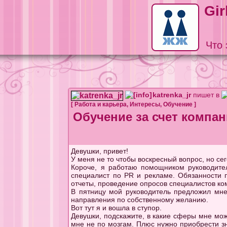
Gir
Что 
katrenka_jr
пишет в
[
Работа и карьера
,
Интересы
,
Обучение
]
Обучение за счет компа
Девушки, привет!
У меня не то чтобы воскресный вопрос, но с
Короче, я работаю помощником руководител
специалист по PR и рекламе. Обязанности 
отчеты, проведение опросов специалистов ко
В пятницу мой руководитель предложил мне
направления по собственному желанию.
Вот тут я и вошла в ступор.
Девушки, подскажите, в какие сферы мне можн
мне не по мозгам. Плюс нужно приобрести з