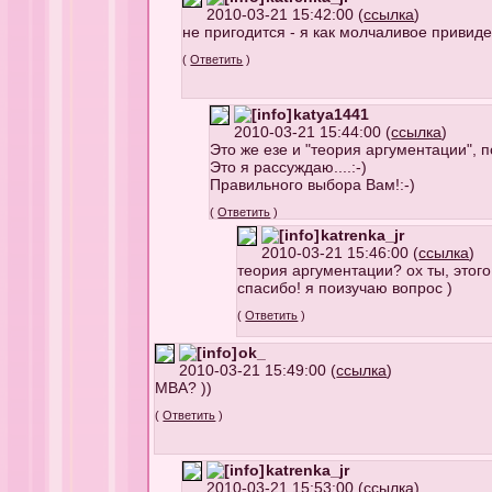
2010-03-21 15:42:00 (
ссылка
)
не пригодится - я как молчаливое привиде
(
Ответить
)
katya1441
2010-03-21 15:44:00 (
ссылка
)
Это же езе и "теория аргументации", 
Это я рассуждаю....:-)
Правильного выбора Вам!:-)
(
Ответить
)
katrenka_jr
2010-03-21 15:46:00 (
ссылка
)
теория аргументации? ох ты, этого
спасибо! я поизучаю вопрос )
(
Ответить
)
ok_
2010-03-21 15:49:00 (
ссылка
)
МВА? ))
(
Ответить
)
katrenka_jr
2010-03-21 15:53:00 (
ссылка
)