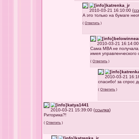
katrenka_jr
2010-03-21 16:10:00 (
сс
А это только на бумаге не
(
Ответить
)
belowinnea
2010-03-21 16:14:00
Сама MBA не получала,
имея управленческого о
(
Ответить
)
katrenka
2010-03-21 16:18
спасибо! за спрос д
(
Ответить
)
katya1441
2010-03-21 15:39:00 (
ссылка
)
Риторика?!
(
Ответить
)
katrenka_jr