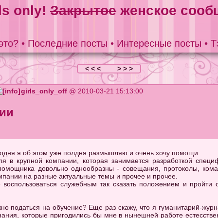
ls only!
Закрытое
женское сооб
это?
•
Последние посты
•
Интересные посты
•
Т
< < <
> > >
girls_only_off
@ 2010-03-21 15:13:00
нии
егодня я об этом уже полдня размышляю и очень хочу помощи.
я в крупной компании, которая занимается разработкой специ
помощника довольно однообразны - совещания, протоколы, кома
мпании на разные актуальные темы и прочее и прочее.
 воспользоваться служебным так сказать положением и пройти о
о податься на обучение? Еще раз скажу, что я гуманитарий-журна
нания, которые пригодились бы мне в нынешней работе естесствен