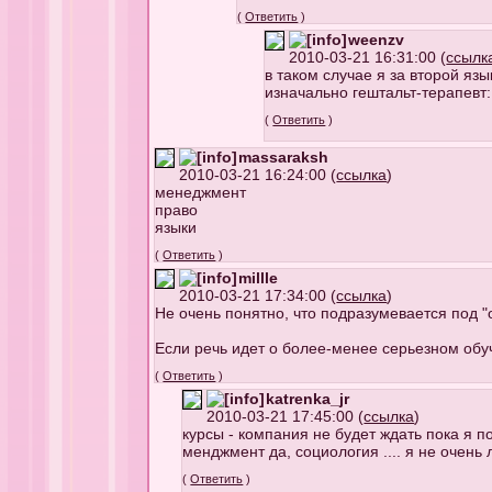
(
Ответить
)
weenzv
2010-03-21 16:31:00 (
ссылк
в таком случае я за второй язы
изначально гештальт-терапевт
(
Ответить
)
massaraksh
2010-03-21 16:24:00 (
ссылка
)
менеджмент
право
языки
(
Ответить
)
millle
2010-03-21 17:34:00 (
ссылка
)
Не очень понятно, что подразумевается под "
Если речь идет о более-менее серьезном обу
(
Ответить
)
katrenka_jr
2010-03-21 17:45:00 (
ссылка
)
курсы - компания не будет ждать пока я п
менджмент да, социология .... я не очень
(
Ответить
)