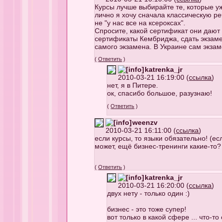
Курсы лучше выбирайте те, которые у
лично я хочу сначала классическую ре
не "у нас все на ксероксах".
Спросите, какой сертификат они дают 
сертификаты Кембриджа, сдать экзаме
самого экзамена. В Украине сам экзаме
(
Ответить
)
katrenka_jr
2010-03-21 16:19:00 (
ссылка
)
нет, я в Питере.
ок, спасибо большое, разузнаю!
(
Ответить
)
weenzv
2010-03-21 16:11:00 (
ссылка
)
если курсы, то языки обязательно! (ес
может, ещё бизнес-тренинги какие-то?
(
Ответить
)
katrenka_jr
2010-03-21 16:20:00 (
ссылка
)
двух нету - только один :)
бизнес - это тоже супер!
вот только в какой сфере ... что-т