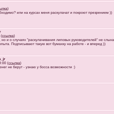
ылка
)
обходимо? или на курсах меня раскулачат и покроют презрением ))
r
 (
ссылка
)
 но и о случаях "раскулачивания липовых руководителей" не слых
пыта. Подписывают такую вот бумахку на работе - и вперед ))
_jr
:00 (
ссылка
)
енег не берут - узнаю у босса возможности :)