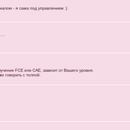
налом - я сама под управлением :)
...
олучение FCE или CAE, зависит от Вашего уровня.
во говорить с толпой.