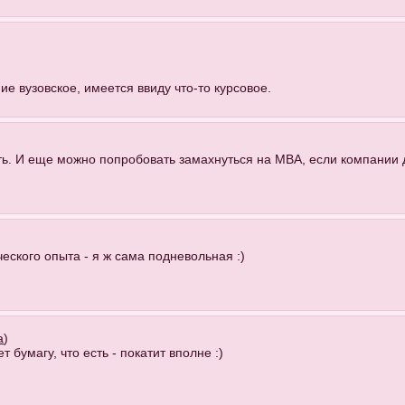
е вузовское, имеется ввиду что-то курсовое.
ть. И еще можно попробовать замахнуться на MBA, если компании 
еского опыта - я ж сама подневольная :)
а
)
бумагу, что есть - покатит вполне :)