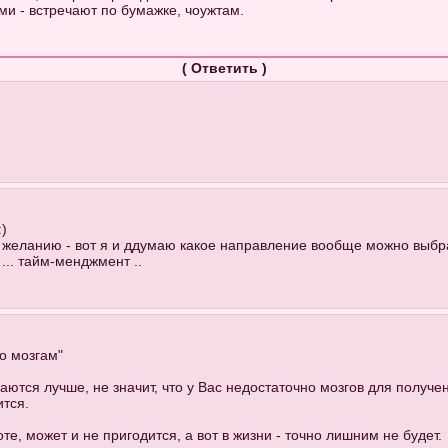
ми - встречают по бумажке, чоужтам.
(
Ответить
)
:)
му желанию - вот я и ддумаю какое направление вообще можно выбр
... тайм-менджмент ..
о мозгам"
даются лучше, не значит, что у Вас недостаточно мозгов для получ
ится.
, может и не пригодится, а вот в жизни - точно лишним не будет.