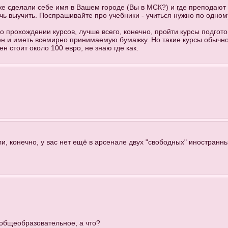
же сделали себе имя в Вашем городе (Вы в МСК?) и где преподают
чь выучить. Поспрашивайте про учебники - учиться нужно по одном
о прохождении курсов, лучше всего, конечно, пройти курсы подгот
н и иметь всемирно принимаемую бумажку. Но такие курсы обычно 
н стоит около 100 евро, не знаю где как.
ли, конечно, у вас нет ещё в арсенале двух "свободных" иностранных 
о общеобразовательное, а что?