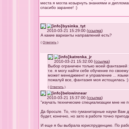
места я могла козырнуть знаниями и диплома
спасибо заранее! :)
bysinka_tyt
2010-03-21 15:29:00 (
ссылка
)
А какие варианты направлений есть?
(
Ответить
)
katrenka_jr
2010-03-21 15:32:00 (
ссылка
)
Выбор ограничен только моей фантазией 
т.е. я могу найти себе обучение по свое
может менеджмент и управление ... языки 
пожалуй все, фантазия моя истощилась :)
(
Ответить
)
belowinnear
2010-03-21 15:37:00 (
ссылка
)
"изучать технические специализации мне не п
Да бросьте. То, что гуманитарные науки Вам 
будет, конечно, но зато в работе точно пригод
И еще я бы выбрала юриспруденцию. По работе