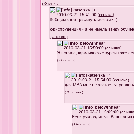
(
Ответить
)
katrenka_jr
2010-03-21 15:41:00 (
ссылка
)
Вобщем стоит рискнуть мозгами :)
юриспруденция - я не имела ввиду обучени
(
Ответить
)
belowinnear
2010-03-21 15:50:00 (
ссылка
)
Я поняла, юрилические курсы тоже ес
(
Ответить
)
katrenka_jr
2010-03-21 15:54:00 (
ссылка
)
для МВА мне не хватает управленч
(
Ответить
)
belowinnear
2010-03-21 16:09:00 (
ссылк
Если руководитель Ваш напишет 
(
Ответить
)