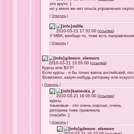
это круто :)
но у меня же нет опыта управления персо
(
Ответить
)
millle
2010-03-21 17:32:00 (
ссылка
)
У МВА, вообще-то, тоже есть направления.
(
Ответить
)
gilmorn_elemorn
2010-03-21 15:55:00 (
ссылка
)
Курсы или ВУЗ?
Если курсы - я бы точно взяла английский, п
Возможно, какую-нибудь риторику или искусст
(
Ответить
)
katrenka_jr
2010-03-21 16:05:00 (
ссылка
)
курсы.
языковые - это очень хорошо, очень.
риторика тоже привлекла
спасибо :)
(
Ответить
)
gilmorn_elemorn
2010-03-21 16:10:00 (
ссылка
)