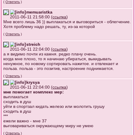
(
Ответить
)
memuaristka
2011-06-11 21:58:00 (
ссылка
)
Мне всего лишь 36 )) выплакаться и выговориться - облегчение.
Хотя проблему надо решать, ту, из-за которой
(
Ответить
)
streich
2011-06-11 22:04:00 (
ссылка
)
а я видимо почти из камня. редко плачу очень.
когда мне плохо, то я начинаю убираться, выкидывать
ненужное, по новому сортировать нажитое. и отвлекает и
польза. польза - это позитив, настроение поднимается.
(
Ответить
)
krysya
2011-06-11 22:04:00 (
ссылка
)
мне помогает комплекс мер:
выплакаться
сходить в душ
уйти в спортзал кидать железо или молотить грушу
сходить в душ
***
ежели важно - мне 37
выговариваться окружающему миру не умею
(
Ответить
)