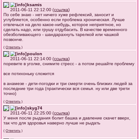
ksamis
2011-06-11 22:12:00 (
ссылка
)
По себе знаю - нет ничего хуже рефлексий, заносит и
углубляется, особенно если проблема хроническая. Лучше
отвлечься на дело какое-нибудь, которое неприятное, но
сделать надо, или грушу отдубасить. В качестве временного
обезболивающего - шандарахнуть тарелкой или чашкой
позвонче.
(
Ответить
)
poulon
2011-06-11 22:14:00 (
ссылка
)
поревите в уголке, снимите стресс - а потом решайте проблему
все потихоньку сложится
в анамезе - дети-погодки и три смерти очень близких людей за
последние три года (практически вся семья. ну или две трети
точно)
(
Ответить
)
skyg74
2011-06-11 22:25:00 (
ссылка
)
У меня после рыдания болит башка и давление скачет вверх,
так что для здоровья наверно лучше не рыдать
(
Ответить
)