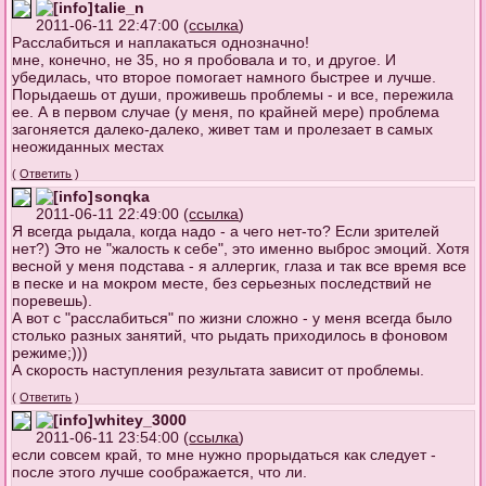
talie_n
2011-06-11 22:47:00 (
ссылка
)
Расслабиться и наплакаться однозначно!
мне, конечно, не 35, но я пробовала и то, и другое. И
убедилась, что второе помогает намного быстрее и лучше.
Порыдаешь от души, проживешь проблемы - и все, пережила
ее. А в первом случае (у меня, по крайней мере) проблема
загоняется далеко-далеко, живет там и пролезает в самых
неожиданных местах
(
Ответить
)
sonqka
2011-06-11 22:49:00 (
ссылка
)
Я всегда рыдала, когда надо - а чего нет-то? Если зрителей
нет?) Это не "жалость к себе", это именно выброс эмоций. Хотя
весной у меня подстава - я аллергик, глаза и так все время все
в песке и на мокром месте, без серьезных последствий не
поревешь).
А вот с "расслабиться" по жизни сложно - у меня всегда было
столько разных занятий, что рыдать приходилось в фоновом
режиме;)))
А скорость наступления результата зависит от проблемы.
(
Ответить
)
whitey_3000
2011-06-11 23:54:00 (
ссылка
)
если совсем край, то мне нужно прорыдаться как следует -
после этого лучше соображается, что ли.