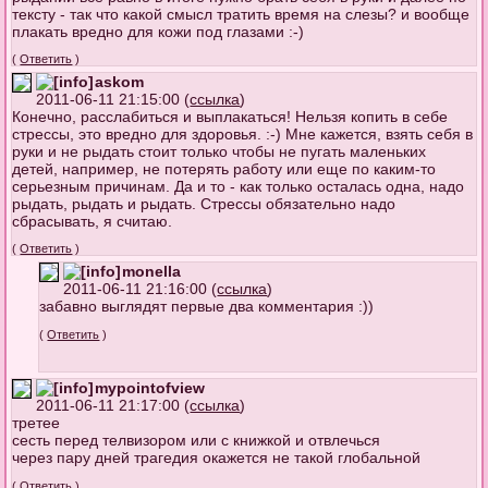
тексту - так что какой смысл тратить время на слезы? и вообще
плакать вредно для кожи под глазами :-)
(
Ответить
)
askom
2011-06-11 21:15:00 (
ссылка
)
Конечно, расслабиться и выплакаться! Нельзя копить в себе
стрессы, это вредно для здоровья. :-) Мне кажется, взять себя в
руки и не рыдать стоит только чтобы не пугать маленьких
детей, например, не потерять работу или еще по каким-то
серьезным причинам. Да и то - как только осталась одна, надо
рыдать, рыдать и рыдать. Стрессы обязательно надо
сбрасывать, я считаю.
(
Ответить
)
monella
2011-06-11 21:16:00 (
ссылка
)
забавно выглядят первые два комментария :))
(
Ответить
)
mypointofview
2011-06-11 21:17:00 (
ссылка
)
третее
сесть перед телвизором или с книжкой и отвлечься
через пару дней трагедия окажется не такой глобальной
(
Ответить
)