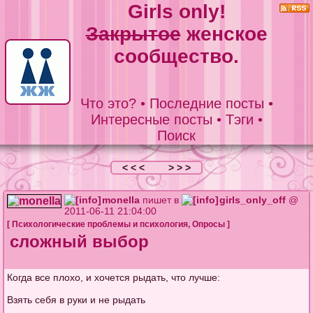
Girls only!
Закрытое
женское
сообщество.
Что это?
•
Последние посты
•
Интересные посты
•
Тэги
•
Поиск
< < <
> > >
monella
пишет в
girls_only_off
@
2011-06-11 21:04:00
[
Психологические проблемы и психология
,
Опросы
]
сложный выбор
Когда все плохо, и хочется рыдать, что лучше:
Взять себя в руки и не рыдать