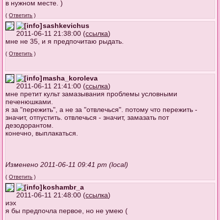
в нужном месте. )
(
Ответить
)
sashkevichus
2011-06-11 21:38:00 (
ссылка
)
мне не 35, и я предпочитаю рыдать.
(
Ответить
)
masha_koroleva
2011-06-11 21:41:00 (
ссылка
)
мне претит культ замазывания проблемы условными
печенюшками.
я за "пережить", а не за "отвлечься". потому что пережить -
значит, отпустить. отвлечься - значит, замазать пот
дезодорантом.
конечно, выплакаться.
Изменено 2011-06-11 09:41 pm (local)
(
Ответить
)
koshambr_a
2011-06-11 21:48:00 (
ссылка
)
иэх
я бы предпочла первое, но не умею (