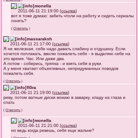
monella
2011-06-11 21:19:00 (
ссылка
)
вот я тоже думаю: забить чтоли на работу и сидеть сериалы
гонять?
(
Ответить
)
massaraksh
2011-06-11 21:17:00 (
ссылка
)
Я не железная, себе надо давать слабину и отдушину. Если
хочется поплакать, вволю пожалеть себя - я выделяю себе на
это время. Час. Или даже два.
А потом - соберись, тряпка - и взять себя в руки.
А у меня хватает объективных, непридуманных поводов
пожалеть себя.
(
Ответить
)
fl0ra
2011-06-11 21:19:00 (
ссылка
)
реву, потом ватные диски мокаю в заварку, кладу на глаза и
спать
(
Ответить
)
monella
2011-06-11 21:21:00 (
ссылка
)
но ведь когда ревешь, себя еще жальче?
(
Ответить
)