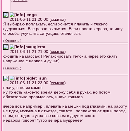
lengo
2011-06-11 21:20:00 (
ссылка
)
Я выбираю поплакать, если хочется плакать и тяжело
сдержаться. Все равно выльется. Если просто херово, то ищу
способы улучшить ситуацию, отвлечься.
(
Ответить
)
maugletta
2011-06-11 21:21:00 (
ссылка
)
сходить на массаж:) Релаксировать тело- а через это снять
напржение с нервов и души:)
(
Ответить
)
piglet_sun
2011-06-11 21:23:00 (
ссылка
)
плачу, я не из камня
ну то есть какое-то время держу себя в руках, но потом
обязательно прорыдаюсь, иначе кошмар
вчера вот, например.. плевать на мешки под глазами, на работу
не идти, мужчина в отъезде, так что.. поплакала от души перед
сном, сегодня с утра все совсем в другом свете
недаром говорят "утро вечера мудренее"