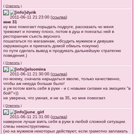
(
Ответить
)
dyrik
2011-06-11 21:23:00 (
ссылка
)
мне 31
ну мне помогает порыдать подруге, рассказать чо меня
тревожит и почему плохо, потом в душ и поехатьс ней в
ресторанчик съесть вкусного.
пошататься по магазинам, обсудить мужиков и девушек
окружающих и приехать домой обмыть покупки)
по пути сделать вывод и продумать дальнейшую стратегию
поведения.)
(
Ответить
)
jelsomina
2011-06-11 21:30:00 (
ссылка
)
по-моему, сначала нарыдаться вволю, только качественно,
чтобы аж некуда больше было!
а уж потом взять себя в руки - и с новыми силами на эмоциях "в
бой!"=))
не уверена, что умная, и не за 35, но мне помогает.
(
Ответить
)
june_girl
2011-06-11 21:31:00 (
ссылка
)
наверное лучше взять себя в руки в любой сложной ситуации.
слезы неконструктивны.
(но на мужиков некоторых действуют, если грамотно заплакать