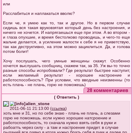
или
Расслабиться и наплакаться вволю?
Если че, я умею как то, так и другое. Но в первом случае
сидишь вся такая вруковзятая который день без настроения, и
ничего не хочется. И напрягаешься еще при этом. А во втором -
и глаза опухшие, и время бестолково проводишь, и чего-то еще
жальче делается, а усиление жалости к себе я не приветствую,
так как деструктивно, на этом можно зациклиться. Да, и голова
потом болит!
Хочу послушать, чего умные женщины скажут. Особенно
хочется выслушать сообщниц, скажем так, за 35. Уж вы-то точно
разные способы испробовали? Где результат быстрее наступит,
если желаемый результат - хорошее настроение и
работоспособность? При условии, что вводные неизменны (то
есть плачь - не плачь, горю не поможешь)
28 комментариев
(
Ответить
)
alien_stone
2011-06-11 21:13:00 (
ссылка
)
хоть мне и 31, но по себе знаю - плачь не плачь, а слезами
горю не поможешь. если нужно хорошее натсроение и
работоспособность, то сначала нужно взять себя в руки и
рабоатть через силу - а там и настроение придет. в случае
рыданий все равно в итоге нужно брать себя в руки и далее по