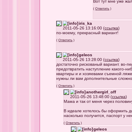
Вот тут мне уже жал
(
Ответить
)
iris_ka
2011-05-26 13:16:00 (
ссылка
)
по-моему, прекрасный вариант!
(
Ответить
)
geleos
2011-05-26 13:28:00 (
ссылка
)
достаточно рискованый вариант. во-пе
предотвратить наступление какого-ниб
квартиры и и хозяевами съемной ляже
нужны ли вам дополнительные сложнос
(
Ответить
)
anothergirl_off
2011-05-26 13:48:00 (
ссылка
)
Мама и так от меня через половин
В идеале хотелось бы оформить до
насколько получится, паспорт у не
(
Ответить
)
geleos