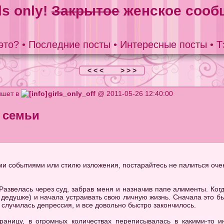
ls only!
Закрытое
женское сооб
это?
•
Последние посты
•
Интересные посты
•
Т
< < <
> > >
шет в
girls_only_off
@ 2011-05-26 12:40:00
 семьи
ми событиями или стилю изложения, постарайтесь не палиться очен
 Развелась через суд, забрав меня и назначив папе алименты. Ког
 дедушке) и начала устраивать свою личную жизнь. Сначала это бы
ы случилась депрессия, и все довольно быстро закончилось.
границу, в огромных количествах переписывалась в какими-то 