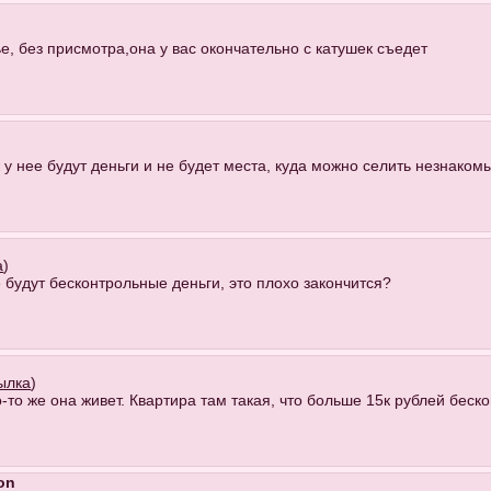
ье, без присмотра,она у вас окончательно с катушек съедет
к у нее будут деньги и не будет места, куда можно селить незнаком
а
)
е будут бесконтрольные деньги, это плохо закончится?
ылка
)
то-то же она живет. Квартира там такая, что больше 15к рублей беск
on