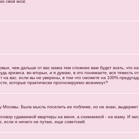
ко свой мозг.
рвых, чем дальше от вас мама тем сложнее вам будет знать, что н
удь кризиса. во-вторых, и я думаю, в это понимаете, вся тяжесть
т на вас. если вы не уверены, в том что сможете на 100% предуга
ти, которые практически прогнозируемо возникнут?
у Москвы. Была мысль поселить ее поближе, но не знаю, выдержит 
говор сдаваемой квартиры на меня, а снимаемой - на маму. И запл
е, если я ничего не путаю, еще советский.