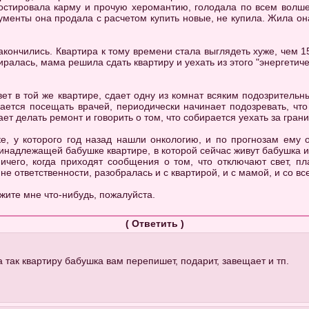
остировала карму и прочую херомантию, голодала по всем волш
рументы она продала с расчетом купить новые, не купила. Жила он
кончились. Квартира к тому времени стала выглядеть хуже, чем 15
иралась, мама решила сдать квартиру и уехать из этого "энергетич
вет в той же квартире, сдает одну из комнат всяким подозрительн
вается посещать врачей, периодически начинает подозревать, что
ет делать ремонт и говорить о том, что собирается уехать за границ
ке, у которого год назад нашли онкологию, и по прогнозам ему 
инадлежащей бабушке квартире, в которой сейчас живут бабушка и 
чего, когда приходят сообщения о том, что отключают свет, пл
не ответственности, разобралась и с квартирой, и с мамой, и со вс
ажите мне что-нибудь, пожалуйста.
(
Ответить
)
а так квартиру бабушка вам перепишет, подарит, завещает и тп.