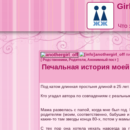
Gir
Что 
anothergirl_off
пи
[
Родственники
,
Родители
,
Анонимный пост
]
Печальная история моей
Под катом длинная простыня длиной в 25 лет.
Кто угадал автора по совпадениям с реальны
Мама развелась с папой, когда мне был год.
родителям (моим, соответственно, бабушке и
какие-то там звезды конца 80-х, потом у мам
С тех пор она хотела уехать навсегда за 