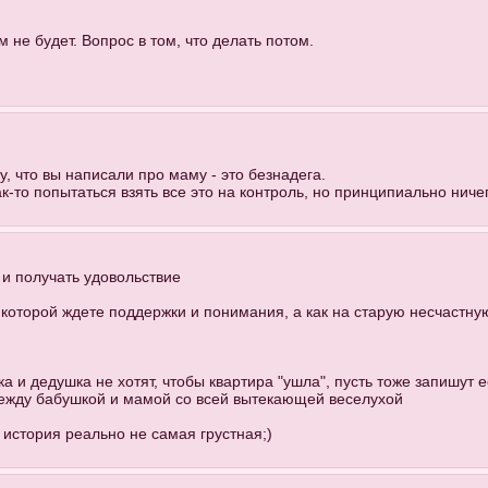
 не будет. Вопрос в том, что делать потом.
у, что вы написали про маму - это безнадега.
ак-то попытаться взять все это на контроль, но принципиально ниче
 и получать удовольствие
т которой ждете поддержки и понимания, а как на старую несчастн
 и дедушка не хотят, чтобы квартира "ушла", пусть тоже запишут е
между бабушкой и мамой со всей вытекающей веселухой
а история реально не самая грустная;)