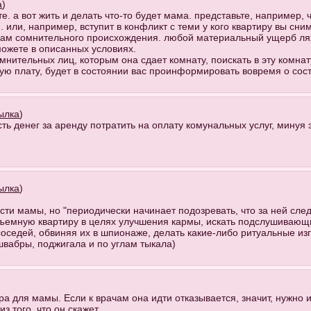
а
)
е. а вот жить и делать что-то будет мама. представьте, например, 
 или, например, вступит в конфликт с теми у кого квартиру вы сни
цам сомнительного происхождения. любой материальный ущерб ляже
можете в описанных условиях.
мнительных лиц, которым она сдает комнату, поискать в эту комна
ую плату, будет в состоянии вас проинформировать вовремя о со
ылка
)
сть денег за аренду потратить на оплату комунальных услуг, минуя
ылка
)
ти мамы, но "периодически начинает подозревать, что за ней следят
съемную квартиру в целях улучшения кармы, искать подслушивающ
оседей, обвиняя их в шпионаже, делать какие-либо ритуальные изг
швабры, поджигала и по углам тыкала)
ра для мамы. Если к врачам она идти отказывается, значит, нужно 
з того, что он скажет.