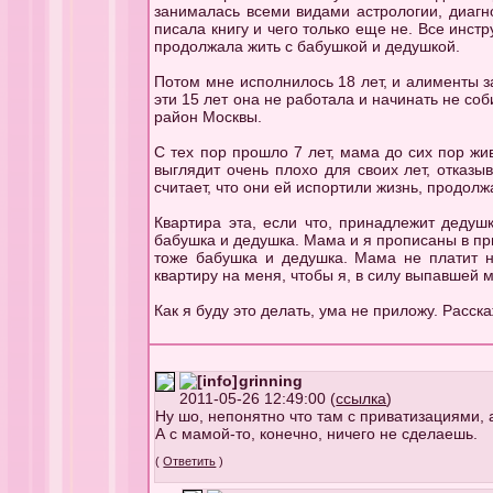
занималась всеми видами астрологии, диагн
писала книгу и чего только еще не. Все инст
продолжала жить с бабушкой и дедушкой.
Потом мне исполнилось 18 лет, и алименты за
эти 15 лет она не работала и начинать не соб
район Москвы.
С тех пор прошло 7 лет, мама до сих пор жи
выглядит очень плохо для своих лет, отказы
считает, что они ей испортили жизнь, продолжа
Квартира эта, если что, принадлежит дедуш
бабушка и дедушка. Мама и я прописаны в пр
тоже бабушка и дедушка. Мама не платит ни
квартиру на меня, чтобы я, в силу выпавшей м
Как я буду это делать, ума не приложу. Расск
grinning
2011-05-26 12:49:00 (
ссылка
)
Ну шо, непонятно что там с приватизациями, 
А с мамой-то, конечно, ничего не сделаешь.
(
Ответить
)