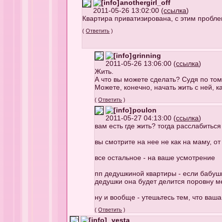
anothergirl_off
2011-05-26 13:02:00 (
ссылка
)
Квартира приватизирована, с этим проблем
(
Ответить
)
grinning
2011-05-26 13:06:00 (
ссылка
)
Жить.
А что вы можете сделать? Судя по том
Можете, конечно, начать жить с ней, к
(
Ответить
)
poulon
2011-05-27 04:13:00 (
ссылка
)
вам есть где жить? тогда расслабиться
вы смотрите на нее не как на маму, о
все остальное - на ваше усмотрение
пп дедушкиной квартиры - если бабушка
дедушки она будет делится поровну 
ну и вообще - утешьтесь тем, что ваш
(
Ответить
)
_vesta_