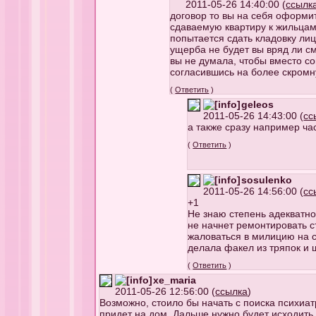
2011-05-26 14:40:00 (
ссылк
договор то вы на себя оформит
сдаваемую квартиру к жильцам.
попытается сдать кладовку ли
ущерба не будет вы вряд ли с
вы не думала, чтобы вместо со
согласившись на более скромн
(
Ответить
)
geleos
2011-05-26 14:43:00 (
сс
а также сразу например ча
(
Ответить
)
sosulenko
2011-05-26 14:56:00 (
сс
+1
Не знаю степень адекватнос
не начнет ремонтировать 
жаловаться в милицию на с
делала факел из тряпок и 
(
Ответить
)
xe_maria
2011-05-26 12:56:00 (
ссылка
)
Возможно, стоило бы начать с поиска психиат
придет на дом. Дальше нужно будет исходить и