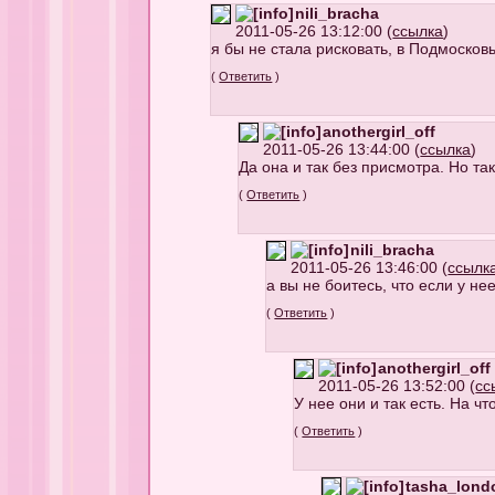
nili_bracha
2011-05-26 13:12:00 (
ссылка
)
я бы не стала рисковать, в Подмосков
(
Ответить
)
anothergirl_off
2011-05-26 13:44:00 (
ссылка
)
Да она и так без присмотра. Но та
(
Ответить
)
nili_bracha
2011-05-26 13:46:00 (
ссылк
а вы не боитесь, что если у не
(
Ответить
)
anothergirl_off
2011-05-26 13:52:00 (
сс
У нее они и так есть. На ч
(
Ответить
)
tasha_lond