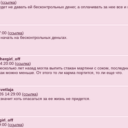
 (
ссылка
)
дет не давать ей бесконтрольных денег, а оплачивать за нее все и
:00 (
ссылка
)
о начать на бесконтрольных деньгах.
hergirl_off
4:20:00 (
ссылка
)
есколько лет назад могла выпить стакан мартини с соком, последни
как можно меньше. От этого то ли карма портится, то ли еще что.
svetlaja
26 14:29:00 (
ссылка
)
 значит хоть опасаться за ее жизнь не придется.
irl_off
:00 (
ссылка
)