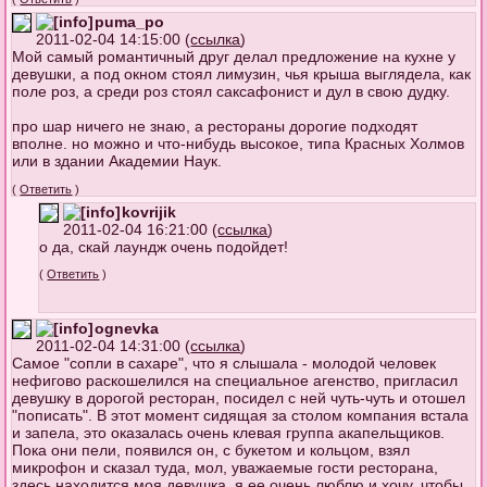
puma_po
2011-02-04 14:15:00 (
ссылка
)
Мой самый романтичный друг делал предложение на кухне у
девушки, а под окном стоял лимузин, чья крыша выглядела, как
поле роз, а среди роз стоял саксафонист и дул в свою дудку.
про шар ничего не знаю, а рестораны дорогие подходят
вполне. но можно и что-нибудь высокое, типа Красных Холмов
или в здании Академии Наук.
(
Ответить
)
kovrijik
2011-02-04 16:21:00 (
ссылка
)
о да, скай лаундж очень подойдет!
(
Ответить
)
ognevka
2011-02-04 14:31:00 (
ссылка
)
Самое "сопли в сахаре", что я слышала - молодой человек
нефигово раскошелился на специальное агенство, пригласил
девушку в дорогой ресторан, посидел с ней чуть-чуть и отошел
"пописать". В этот момент сидящая за столом компания встала
и запела, это оказалась очень клевая группа акапельщиков.
Пока они пели, появился он, с букетом и кольцом, взял
микрофон и сказал туда, мол, уважаемые гости ресторана,
здесь находится моя девушка, я ее очень люблю и хочу, чтобы