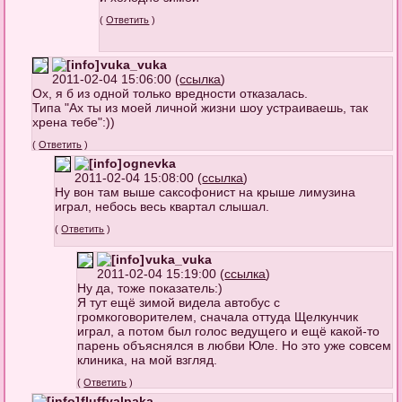
(
Ответить
)
vuka_vuka
2011-02-04 15:06:00 (
ссылка
)
Ох, я б из одной только вредности отказалась.
Типа "Ах ты из моей личной жизни шоу устраиваешь, так
хрена тебе":))
(
Ответить
)
ognevka
2011-02-04 15:08:00 (
ссылка
)
Ну вон там выше саксофонист на крыше лимузина
играл, небось весь квартал слышал.
(
Ответить
)
vuka_vuka
2011-02-04 15:19:00 (
ссылка
)
Ну да, тоже показатель:)
Я тут ещё зимой видела автобус с
громкоговорителем, сначала оттуда Щелкунчик
играл, а потом был голос ведущего и ещё какой-то
парень объяснялся в любви Юле. Но это уже совсем
клиника, на мой взгляд.
(
Ответить
)
fluffyalpaka