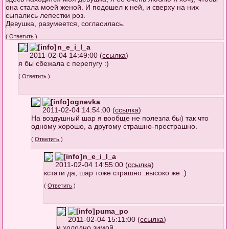
она стала моей женой. И подошел к ней, и сверху на них
сыпались лепестки роз.
Девушка, разумеется, согласилась.
(
Ответить
)
n_e_i_l_a
2011-02-04 14:49:00 (
ссылка
)
я бы сбежала с перепугу :)
(
Ответить
)
ognevka
2011-02-04 14:54:00 (
ссылка
)
На воздушный шар я вообще не полезла бы) так что
одному хорошо, а другому страшно-престрашно.
(
Ответить
)
n_e_i_l_a
2011-02-04 14:55:00 (
ссылка
)
кстати да, шар тоже страшно..высоко же :)
(
Ответить
)
puma_po
2011-02-04 15:11:00 (
ссылка
)
и холодно зимой