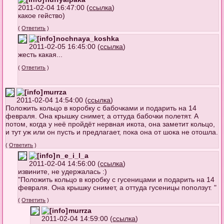
2011-02-04 16:47:00 (
ссылка
)
какое гейство)
(
Ответить
)
nochnaya_koshka
2011-02-05 16:45:00 (
ссылка
)
жесть какая...
(
Ответить
)
murrza
2011-02-04 14:54:00 (
ссылка
)
Положить кольцо в коробку с бабочками и подарить на 14
февраля. Она крышку снимет, а оттуда бабочки полетят. А
потом, когда у неё пройдёт нервная икота, она заметит кольцо,
и тут уж или он пусть и предлагает, пока она от шока не отошла.
(
Ответить
)
n_e_i_l_a
2011-02-04 14:56:00 (
ссылка
)
извините, не удержалась :)
"Положить кольцо в коробку с гусеницами и подарить на 14
февраля. Она крышку снимет, а оттуда гусеницы поползут. "
(
Ответить
)
murrza
2011-02-04 14:59:00 (
ссылка
)