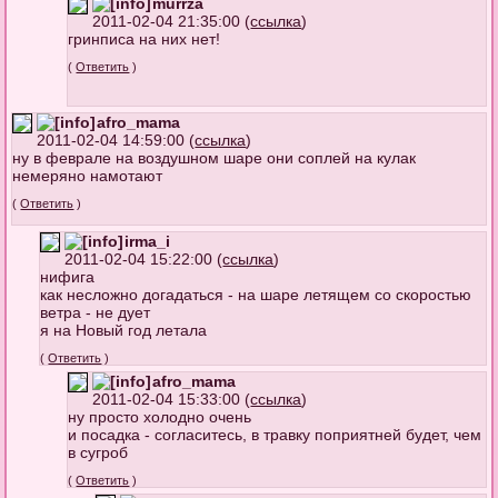
murrza
2011-02-04 21:35:00 (
ссылка
)
гринписа на них нет!
(
Ответить
)
afro_mama
2011-02-04 14:59:00 (
ссылка
)
ну в феврале на воздушном шаре они соплей на кулак
немеряно намотают
(
Ответить
)
irma_i
2011-02-04 15:22:00 (
ссылка
)
нифига
как несложно догадаться - на шаре летящем со скоростью
ветра - не дует
я на Новый год летала
(
Ответить
)
afro_mama
2011-02-04 15:33:00 (
ссылка
)
ну просто холодно очень
и посадка - согласитесь, в травку поприятней будет, чем
в сугроб
(
Ответить
)