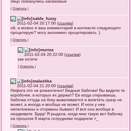
лицо ломанулись насекомые
(
Ответить
)
sable_fuzzy
2011-02-04 20:17:00 (
ссылка
)
ой, а можно я ваш комментарий в контексте следующего
процитирую? могу анонимно процитировать :)
(
Ответить
)
murrza
2011-02-04 20:22:00 (
ссылка
)
как хотите
(
Ответить
)
malashka
2011-02-04 21:20:00 (
ссылка
)
Нифига это не романтично! Бедные бабочки! Вы видели те
коробочки, в которых их держат? Ее когда открываешь,
бабочка оттуда на боку вываливается и взлететь сразу не
может, а иногда и вообще не может. И ноги у нее
непеломаны и оторваны бывают. И вся она вообще в
неадеквате. Бррр! Я рыдала, когда мне такую вот бабочку
на прошлое 8 марта сотрудники подарили >_
(
Ответить
)