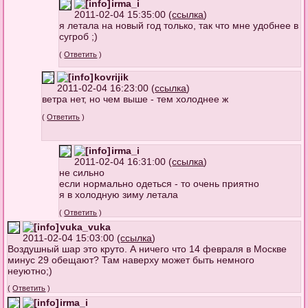
irma_i
2011-02-04 15:35:00 (
ссылка
)
я летала на новый год только, так что мне удобнее в
сугроб ;)
(
Ответить
)
kovrijik
2011-02-04 16:23:00 (
ссылка
)
ветра нет, но чем выше - тем холоднее ж
(
Ответить
)
irma_i
2011-02-04 16:31:00 (
ссылка
)
не сильно
если нормально одеться - то очень приятно
я в холодную зиму летала
(
Ответить
)
vuka_vuka
2011-02-04 15:03:00 (
ссылка
)
Воздушный шар это круто. А ничего что 14 февраля в Москве
минус 29 обещают? Там наверху может быть немного
неуютно;)
(
Ответить
)
irma_i