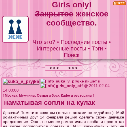
Girls only!
Закрытое
женское
сообщество.
Что это?
•
Последние посты
•
Интересные посты
•
Тэги
•
Поиск
< < <
> > >
suka_v_pryjke
пишет в
girls_only_off
@ 2011-02-04
14:00:00
[
Москва
,
Мужчины
,
Семья и брак
,
Кафе и рестораны
]
наматывая сопли на кулак
Девочки! Помогите советом (только тапками не кидайтесь). Мой
романтичный друг 14 февраля решил сделать своей девушке
предложение. Она - не менее романтичная особа, и просто так
на кухне договориться сбегать в ЗАГС как-нибудь - это не