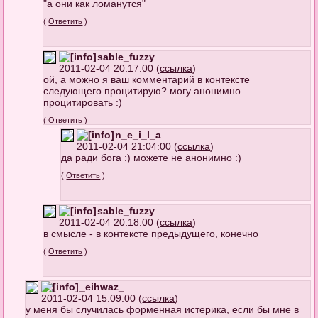
"а они как ломанутся"
(
Ответить
)
sable_fuzzy
2011-02-04 20:17:00 (
ссылка
)
ой, а можно я ваш комментарий в контексте
следующего процитирую? могу анонимно
процитировать :)
(
Ответить
)
n_e_i_l_a
2011-02-04 21:04:00 (
ссылка
)
да ради бога :) можете не анонимно :)
(
Ответить
)
sable_fuzzy
2011-02-04 20:18:00 (
ссылка
)
в смысле - в контексте предыдущего, конечно
(
Ответить
)
_eihwaz_
2011-02-04 15:09:00 (
ссылка
)
у меня бы случилась форменная истерика, если бы мне в