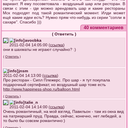
вариант. Я ему посоветовала - воздушный шар или ресторан. В
связи с этим - где можно арендовать шар и какие рестораны
Мск подходят под такой романтический момент. Илди может
ещё какие идеи есть? Нужно прям что-нибудь из серии "сопли в
сахаре". Спасибо )))
40 комментариев
(
Ответить
)
avocbka
2011-02-04 14:05:00 (
ссылка
)
они в шахматы не играют случайно? :)
(
Ответить
)
jnsm
2011-02-04 14:13:00 (
ссылка
)
Про ресторан - Сипл Плежерс. Про шар - я тут покупала
подарочный сертификат, но воздушный шар тоже есть
http://www.happiness-shop.ru/balloon.ht
ml
(
Ответить
)
talie_n
2011-02-04 14:14:00 (
ссылка
)
Очень романтичный, на мой взгляд, Павильон - там из окна вид
на патриарший пруд. Правда, сейчас, конечно, нет лебедей, а
то было бы совсем романтично:)
(
Ответить
)