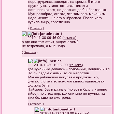
перетрудилась заводить на время. В итоге
пружину скрутило, он тикал-тикал и
останавливался, не доезжая до 0 и без звонка.
Муж разобрал, сказал, что там весь механизм
надо менять и я его выбросила. После чего
купила яйцо, собственно.
(
Ответить
)
antoinette_f
2010-11-30 09:46:00 (
ссылка
)
а где оно там стоит, рядом с чем?
не встречала, а мне надо
(
Ответить
)
liberties
2010-11-30 10:02:00 (
ссылка
)
где кухонные девайсы - половники, венчики и т.п.
То ли рядом с ними, то ли напротив.
Мы на рябиновой покупаем продукты, но,
думаю, логика во всех магазинах одинаковая
должна быть.
Таймеры были разные (но вот я брала именно
яйцо), но с тех пор, как они мне не нужны, на
них больше не смотрела.
(
Ответить
)
antoinette_f
2010-11-30 10:19:00 (
ссылка
)