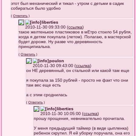
этот был механический и тикал - утром с детьми в садик
собираться было удобно
(
Ответить
)
liberties
2010-11-30 09:33:00 (
ссылка
)
такое желтенькое пластиковое в мЕтро стоило 54 рубля,
когда я детям покупала (летом). Полагаю, в мастерской
будет дороже. Ну разве что деревянность
принципиальна.
(
Ответить
)
poulon
2010-11-30 09:43:00 (
ссылка
)
он НЕ деревянный, он стальной или какой там еще
я покупала за 150 рублей - просто не факт что они
там вес еще есть
а с этим сроднилась
(
Ответить
)
liberties
2010-11-30 10:05:00 (
ссылка
)
прошу прощения, невнимательно прочитала.
У меня предыдущий таймер (в виде цыпленка)
ребенок скрутил. Я ей уборку поручала, она его