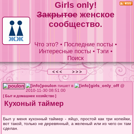
Girls only!
Закрытое
женское
сообщество.
Что это?
•
Последние посты
•
Интересные посты
•
Тэги
•
Поиск
< < <
> > >
poulon
пишет в
girls_only_off
@
2010-11-30 08:51:00
[
Быт и домашнее хозяйство
]
Кухоный таймер
Был у меня кухонный таймер - яйцо, простой как три копейки,
вот такой, только не деревянный, а желеный или из чего он там
сделан.