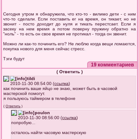
Сегодня утром я обнаружила, что кто-то - вилимо дети - с ним
что-то сделали. Если поставить ег на время, он тикает, но не
звонит - посто доходит до нуля и тикать перестсает. Если я
засеку на нем время а потом поверну пружину обратно на
"ноль" - то есть он свое время не протикал - тогда он звенит.
Можно ли как-то починить его? Не люблю когда вещи ломаются,
покупка нового для меня сейчас стресс.
Тэги будут
19 комментариев
(
Ответить
)
tildi
2010-11-30 08:54:00 (
ссылка
)
как починить ваше яйцо не знаю, может быть в часовой
мастерской помогут.
я пользуюсь таймером в телефоне
(
Ответить
)
poulon
2010-11-30 08:56:00 (
ссылка
)
попробую...
осталось найти часовую мастерскую