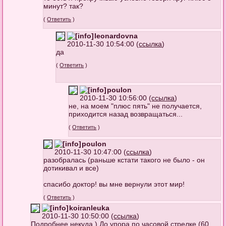
минут? так?
(
Ответить
)
leonardovna
2010-11-30 10:54:00 (
ссылка
)
да
(
Ответить
)
poulon
2010-11-30 10:56:00 (
ссылка
)
не, на моем "плюс пять" не получается,
приходится назад возвращаться...
(
Ответить
)
poulon
2010-11-30 10:47:00 (
ссылка
)
разобралась (раньше кстати такого не было - он
дотикивал и все)
спасибо доктор! вы мне вернули этот мир!
(
Ответить
)
koiranleuka
2010-11-30 10:50:00 (
ссылка
)
Подробнее некуда ) До упора по часовой стрелке (60