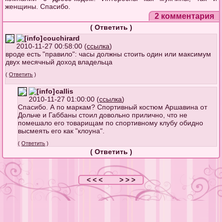
женщины. Спасибо.
2 комментария
(
Ответить
)
couchirard
2010-11-27 00:58:00 (
ссылка
)
вроде есть "правило": часы должны стоить один или максимум
двух месячный доход владельца
(
Ответить
)
callis
2010-11-27 01:00:00 (
ссылка
)
Спасибо. А по маркам? Спортивный костюм Аршавина от
Дольче и Габбаны стоил довольно прилично, что не
помешало его товарищам по спортивному клубу обидно
высмеять его как "клоуна".
(
Ответить
)
(
Ответить
)
< < <
> > >