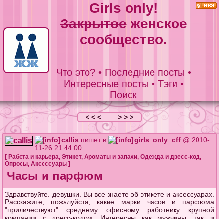
Girls only!
Закрытое
женское
сообщество.
Что это?
•
Последние посты
•
Интересные посты
•
Тэги
•
Поиск
< < <
> > >
callis
пишет в
girls_only_off
@ 2010-
11-26 21:44:00
[
Работа и карьера
,
Этикет
,
Ароматы и запахи
,
Одежда и дресс-код
,
Опросы
,
Аксессуары
]
Часы и парфюм
Здравствуйте, девушки. Вы все знаете об этикете и аксессуарах.
Расскажите, пожалуйста, какие марки часов и парфюма
"приличествуют" среднему офисному работнику крупной
компании с дресс-кодом. Интересны как мужчины, так и