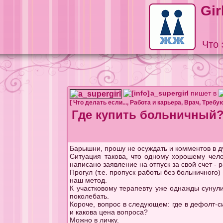
Gir
Что 
a_supergirl
пишет в
[
Что делать если...
,
Работа и карьера
,
Врач
,
Требу
Где купить больничный?
Барышни, прошу не осуждать и комментов в ду
Ситуация такова, что одному хорошему чело
написано заявление на отпуск за свой счет - 
Прогул (т.е. пропуск работы без больничного)
наш метод.
К участковому терапевту уже однажды сунул
поколебать.
Короче, вопрос в следующем: где в дефолт-
и какова цена вопроса?
Можно в личку.