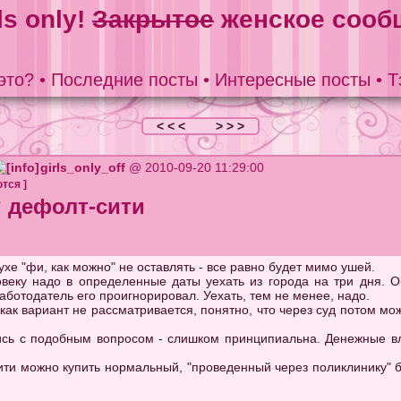
ls only!
Закрытое
женское сооб
это?
•
Последние посты
•
Интересные посты
•
Т
< < <
> > >
girls_only_off
@ 2010-09-20 11:29:00
ются
]
 дефолт-сити
хе "фи, как можно" не оставлять - все равно будет мимо ушей.
веку надо в определенные даты уехать из города на три дня. 
работодатель его проигнорировал. Уехать, тем не менее, надо.
 как вариант не рассматривается, понятно, что через суд потом мо
ись с подобным вопросом - слишком принципиальна. Денежные в
сити можно купить нормальный, "проведенный через поликлинику" 