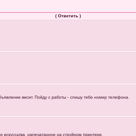
(
Ответить
)
бъявление висит. Пойду с работы - спишу тебе номер телефона.
ие искуссьтва, напечатанное на струйном принтере.