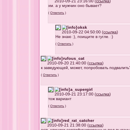
2010-09-21 23:16:00 (
ссылка
)
хм. а у мужчин оно бывает?
(
Ответить
)
oksk
2010-09-22 04:50:00 (
ссылка
)
Не знаю :), поищите в гугле. :)
(
Ответить
)
rufous_cat
2010-09-20 21:40:00 (
ссылка
)
к заведующей, может, попробовать подвалить
(
Ответить
)
a_supergirl
2010-09-21 23:17:00 (
ссылка
)
тож вариант
(
Ответить
)
red_rat_catcher
2010-09-21 21:38:00 (
ссылка
)
есть клиники сертифицированные под выдачу