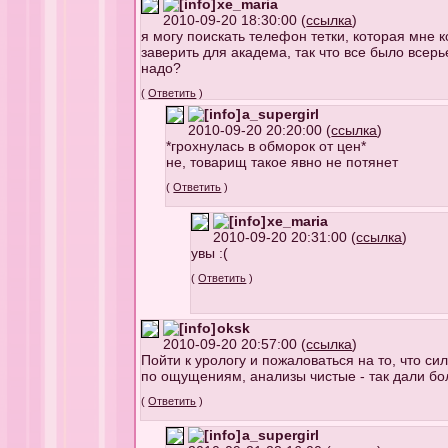
xe_maria
2010-09-20 18:30:00 (
ссылка
)
я могу поискать телефон тетки, которая мне
заверить для академа, так что все было всерь
надо?
(
Ответить
)
a_supergirl
2010-09-20 20:20:00 (
ссылка
)
*грохнулась в обморок от цен*
не, товарищ такое явно не потянет
(
Ответить
)
xe_maria
2010-09-20 20:31:00 (
ссылка
)
увы :(
(
Ответить
)
oksk
2010-09-20 20:57:00 (
ссылка
)
Пойти к урологу и пожаловаться на то, что сил
по ощущениям, анализы чистые - так дали бол
(
Ответить
)
a_supergirl