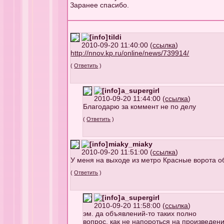
Заранее спасибо.
tildi
2010-09-20 11:40:00 (
ссылка
)
http://nnov.kp.ru/online/news/73991
4/
(
Ответить
)
a_supergirl
2010-09-20 11:44:00 (
ссылка
)
Благодарю за коммент не по делу
(
Ответить
)
miaky_miaky
2010-09-20 11:51:00 (
ссылка
)
У меня на выходе из метро Красные ворота о
(
Ответить
)
a_supergirl
2010-09-20 11:58:00 (
ссылка
)
эм. да объявлений-то таких полно
вопрос, как не напороться на произведен