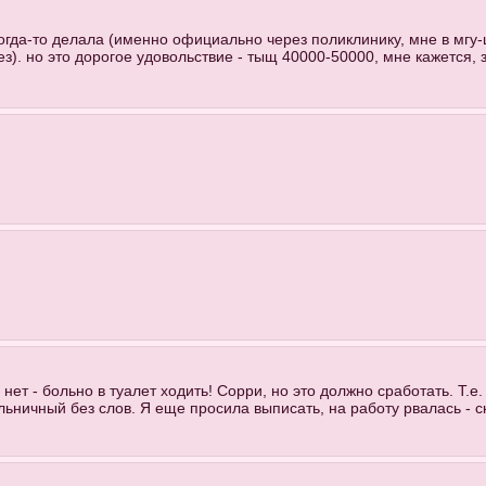
 когда-то делала (именно официально через поликлинику, мне в мг
ез). но это дорогое удовольствие - тыщ 40000-50000, мне кажется,
 нет - больно в туалет ходить! Сорри, но это должно сработать. Т.е
ьничный без слов. Я еще просила выписать, на работу рвалась - ск