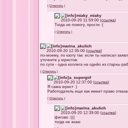
(
Ответить
)
miaky_miaky
2010-09-20 11:59:00 (
ссылка
)
Тогда не помогу, прости :(
(
Ответить
)
marina_akulich
2010-09-20 12:35:00 (
ссылка
)
по-моему, по кзоту так: если ты написал заяв
уточните у юристов.
по сути - одна коллега на однйо из стархы ра
(
Ответить
)
a_supergirl
2010-09-20 12:37:00 (
ссылка
)
Я сама юрист :)
Работодатель еще как имеет право отказат
(
Ответить
)
marina_akulich
2010-09-20 12:39:00 (
ссылка
)
фигово :(((
тогда не знаю