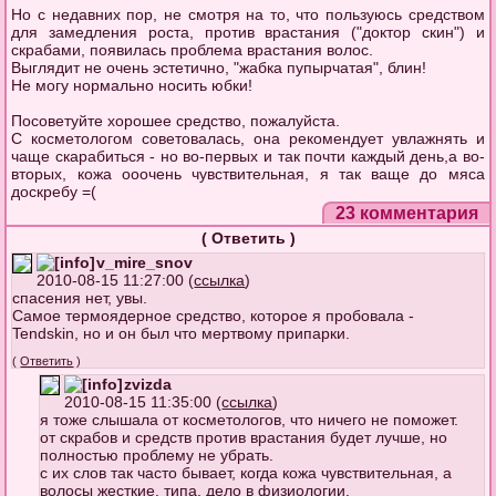
Но с недавних пор, не смотря на то, что пользуюсь средством
для замедления роста, против врастания ("доктор скин") и
скрабами, появилась проблема врастания волос.
Выглядит не очень эстетично, "жабка пупырчатая", блин!
Не могу нормально носить юбки!
Посоветуйте хорошее средство, пожалуйста.
С косметологом советовалась, она рекомендует увлажнять и
чаще скарабиться - но во-первых и так почти каждый день,а во-
вторых, кожа ооочень чувствительная, я так ваще до мяса
доскребу =(
23 комментария
(
Ответить
)
v_mire_snov
2010-08-15 11:27:00 (
ссылка
)
спасения нет, увы.
Самое термоядерное средство, которое я пробовала -
Tendskin, но и он был что мертвому припарки.
(
Ответить
)
zvizda
2010-08-15 11:35:00 (
ссылка
)
я тоже слышала от косметологов, что ничего не поможет.
от скрабов и средств против врастания будет лучше, но
полностью проблему не убрать.
с их слов так часто бывает, когда кожа чувствительная, а
волосы жесткие. типа, дело в физиологии.