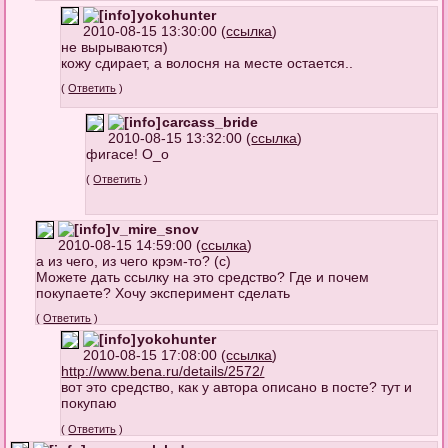
yokohunter
2010-08-15 13:30:00 (
ссылка
)
не вырываются)
кожу сдирает, а волосня на месте остается..
(
Ответить
)
carcass_bride
2010-08-15 13:32:00 (
ссылка
)
фигасе! О_о
(
Ответить
)
v_mire_snov
2010-08-15 14:59:00 (
ссылка
)
а из чего, из чего крэм-то? (с)
Можете дать ссылку на это средство? Где и почем
покупаете? Хочу эксперимент сделать
(
Ответить
)
yokohunter
2010-08-15 17:08:00 (
ссылка
)
http://www.bena.ru/details/2572/
вот это средство, как у автора описано в посте? тут и
покупаю
(
Ответить
)