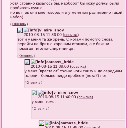
хотя странно казалось бы, наоборот бы кожу должы были
пробивать лучше.
но вот так они мне говорили и у меня как раз именно такой
набор(
(
Ответить
)
v_mire_snov
2010-08-15 11:36:00 (
ссылка
)
вот и у меня та же хрень. С ногами помогло снова
перейти на бритье хорошим станком, а с бикини
помогает иголка-спирт-пинцет.
(
Ответить
)
carcass_bride
2010-08-15 11:39:00 (
ссылка
)
у меня "врастают" только ноги снизу и до середины
голени - больше нигде проблем (пока?) нет
(
Ответить
)
v_mire_snov
2010-08-15 11:40:00 (
ссылка
)
у меня тоже.
(
Ответить
)
carcass_bride
2010-08-15 11:48:00 (
ссылка
)