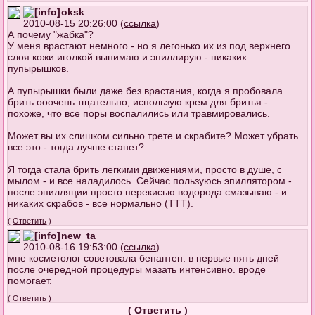
oksk
2010-08-15 20:26:00 (
ссылка
)
А почему "жабка"?
У меня врастают немного - но я легонько их из под верхнего
слоя кожи иголкой вынимаю и эпиллирую - никаких
пупырышков.
А пупырышки были даже без врастания, когда я пробовала
брить ооочень тщательно, использую крем для бритья -
похоже, что все поры воспалились или травмировались.
Может вы их слишком сильно трете и скрабите? Может убрать
все это - тогда лучше станет?
Я тогда стала брить легкими движениями, просто в душе, с
мылом - и все наладилось. Сейчас пользуюсь эпиллятором -
после эпилляции просто перекисью водорода смазываю - и
никаких скрабов - все нормально (ТТТ).
(
Ответить
)
new_ta
2010-08-16 19:53:00 (
ссылка
)
мне косметолог советовала бепантен. в первые пять дней
после очередной процедуры мазать интенсивно. вроде
помогает.
(
Ответить
)
(
Ответить
)