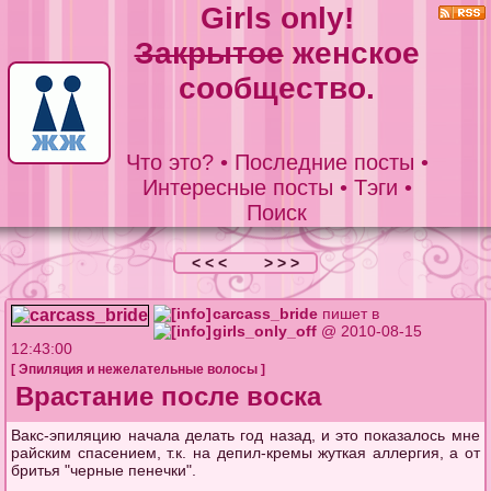
Girls only!
Закрытое
женское
сообщество.
Что это?
•
Последние посты
•
Интересные посты
•
Тэги
•
Поиск
< < <
> > >
carcass_bride
пишет в
girls_only_off
@ 2010-08-15
12:43:00
[
Эпиляция и нежелательные волосы
]
Врастание после воска
Вакс-эпиляцию начала делать год назад, и это показалось мне
райским спасением, т.к. на депил-кремы жуткая аллергия, а от
бритья "черные пенечки".