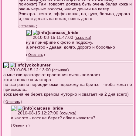
поможет) Там, говорят, должна быть очень белая кожа и
очень черные волосы, иначе деньги на ветер.
Электро-, кстати, эффективна, но, цуко, больно, дорого
и, если делать на ногах, очень долго
(
Ответить
)
carcass_bride
2010-08-15 11:47:00 (
ссылка
)
ну в принфипе с фото я подхожу.
а электро - даааа! долго, дорого и бооольно
(
Ответить
)
yokohunter
2010-08-15 12:13:00 (
ссылка
)
а мне скиндокторс от врастания очень помогает..
хотя я после эпилятора..
но все равно периодически перехожу на бритье - чтобы кожа не
привыкала..
воск меня не берет, кремом муторно и хватает на 2 дня всего)
(
Ответить
)
carcass_bride
2010-08-15 12:27:00 (
ссылка
)
а как это - воск не берет? обламываются?
(
Ответить
)