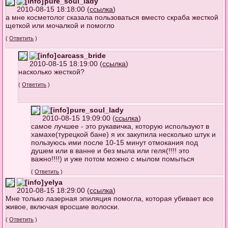
pure_soul_lady
2010-08-15 18:18:00 (
ссылка
)
а мне косметолог сказала пользоваться вместо скраба жесткой
щеткой или мочалкой и помогло
(
Ответить
)
carcass_bride
2010-08-15 18:19:00 (
ссылка
)
насколько жесткой?
(
Ответить
)
pure_soul_lady
2010-08-15 19:09:00 (
ссылка
)
самое лучшее - это рукавичка, которую используют в
хамахе(турецкой бане) я их закупила несколько штук и
пользуюсь ими после 10-15 минут отмокания под
душем или в ванне и без мыла или геля(!!!! это
важно!!!!) и уже потом можно с мылом помыться
(
Ответить
)
yelya
2010-08-15 18:29:00 (
ссылка
)
Мне только лазерная эпиляция помогла, которая убивает все
живое, включая вросшие волоски.
(
Ответить
)