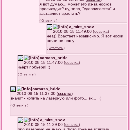
я вот думаю... может это из-за носков
просиходит? ну, типа, "сдавливается" и
заставляет врастать?
(
Ответить
)
v_mire_snov
2010-08-15 11:49:00 (
ссылка
)
неа)) Врастает независимо. Я вот носки
почти не ношу
(
Ответить
)
carcass_bride
2010-08-15 11:47:00 (
ссылка
)
чьёрт побьери! :(
(
Ответить
)
carcass_bride
2010-08-15 11:37:00 (
ссылка
)
значит - копить на лазерную или фото... эх... =(
(
Ответить
)
v_mire_snov
2010-08-15 11:39:00 (
ссылка
)
про лазерную не знаю, а фото тоже не всякому