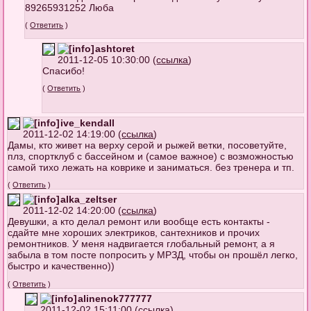
89265931252 Люба
(
Ответить
)
ashtoret
2011-12-05 10:30:00 (
ссылка
)
Спасибо!
(
Ответить
)
ive_kendall
2011-12-02 14:19:00 (
ссылка
)
Дамы, кто живет на верху серой и рыжей ветки, посоветуйте,
плз, спортклуб с бассейном и (самое важное) с возможностью
самой тихо лежать на коврике и заниматься. без тренера и тп.
(
Ответить
)
alka_zeltser
2011-12-02 14:20:00 (
ссылка
)
Девушки, а кто делал ремонт или вообще есть контакты -
сдайте мне хороших электриков, сантехников и прочих
ремонтников. У меня надвигается глобальный ремонт, а я
забыла в том посте попросить у МРЗД, чтобы он прошёл легко,
быстро и качественно))
(
Ответить
)
alinenok777777
2011-12-02 15:11:00 (
ссылка
)