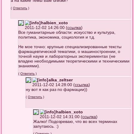
а на какие темы Вам близки?
(
Ответить
)
halbien_xoto
2011-12-02 14:26:00 (
ссылка
)
Все гуманитарные области: искусство и культура,
политика, экономика, социология и т.д.
Не мое точно: крупные специализированные тексты
фармацевтической тематики, о машиностроении, о
точной науке и лабораторных экспериментах (не
владею необходимыми теоретическими и техническими
знаниями).
(
Ответить
)
alka_zeltser
2011-12-02 14:28:00 (
ссылка
)
ну вот я как раз по фармации))
(
Ответить
)
halbien_xoto
2011-12-02 14:31:00 (
ссылка
)
Жалко! Подозреваю, что во всех терминах
запутаюсь. :)
(
Ответить
)