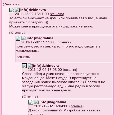
(
Ответить
)
dzhinevra
2011-12-02 15:11:00 (
ссылка
)
То есть он выезжает на дом, или принимает у вас, а надо
приехать с обедом?:)))
Может мне и пригодится эта инфа, пока не знаю.
(
Ответить
)
magdalina
2011-12-02 15:59:00 (
ссылка
)
по-моему, это намек на то, что его надо сводить в
макдональдс.
(
Ответить
)
dzhinevra
2011-12-02 16:03:00 (
ссылка
)
Слово обед и ужин никак не ассоциируется с
макдональдс. Может студент претендует на
заведения более высокого класса?:) Просто я не
жалую ресторанную еду и мне редко в голову
приходят мысли о еде где-то.
(
Ответить
)
magdalina
2011-12-02 16:04:00 (
ссылка
)
Домой приглашать? Микробов же нанесет...
оттудова