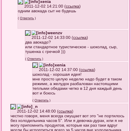
xenia
2011-12-02 14:21:00 (
ссылка
)
одним авокада сыт не будешь
(
Ответить
)
weenzv
2011-12-02 14:33:00 (
ссылка
)
два авокадо?
или стандартное туристическое - шоколад, сыр,
тушенка с гречкой )))
(
Ответить
)
xenia
2011-12-02 14:37:00 (
ссылка
)
шоколад - хорошая идея!
мне просто целую неделю надо будет в таком
режиме, а желудок разбалован настоящими
теплыми обедами четко в 12 дня каждый день
вот и боюсь
(
Ответить
)
_n
2011-12-02 14:48:00 (
ссылка
)
честно говоря, меня всегда смущает вот это "не портилось
без холодильника часов 5". Или я девочка-дурак, или я не
могу припомнить продуктов, которые как раз таки вдруг
могли бы испортиться всего за 5 часов вне холодильника...