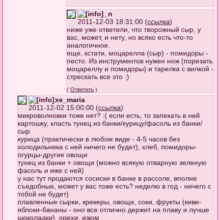
_n
2011-12-03 18:31:00 (
ссылка
)
ниже уже ответили, что творожный сыр, у
вас, может, и нету, но всяко есть что-то
аналогичное.
еще, кстати, моцарелла (сыр) - помидоры -
песто. Из инструментов нужен нож (порезать
моцареллу и помидоры) и тарелка с вилкой -
стрескать все это :)
(
Ответить
)
xe_maria
2011-12-02 15:00:00 (
ссылка
)
микроволновки тоже нет? :( если есть, то запекать в ней
картошку, класть тунец из банки/курицу/фасоль из банки/
сыр
курица (практически в любом виде - 4-5 часов без
холодильника с ней ничего не будет), хлеб, помидоры-
огурцы-другие овощи
тунец из банки + овощи (можно всякую отварную зеленую
фасоль и иже с ней)
у нас тут продаются сосиски в банке в рассоле, вполне
съедобные, может у вас тоже есть? неделю в год - ничего с
тобой не будет)
плавленные сырки, крекеры, овощи, соки, фрукты (киви-
яблоки-бананы - оно все отлично держит на плаву и лучше
шоколадки), орехи, изюм