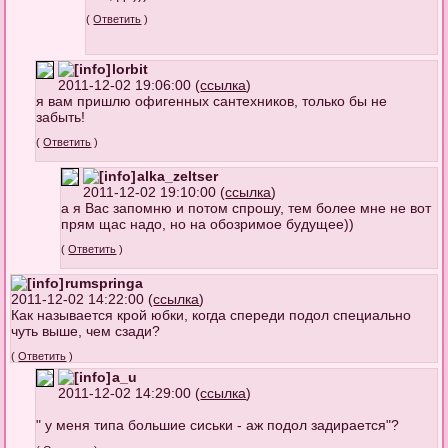
(
Ответить
)
lorbit
2011-12-02 19:06:00 (
ссылка
)
я вам пришлю офигенных сантехников, только бы не
забыть!
(
Ответить
)
alka_zeltser
2011-12-02 19:10:00 (
ссылка
)
а я Вас запомню и потом спрошу, тем более мне не вот
прям щас надо, но на обозримое будущее))
(
Ответить
)
rumspringa
2011-12-02 14:22:00 (
ссылка
)
Как называется крой юбки, когда спереди подол специально
чуть выше, чем сзади?
(
Ответить
)
a_u
2011-12-02 14:29:00 (
ссылка
)
" у меня типа большие сиськи - аж подол задирается"?