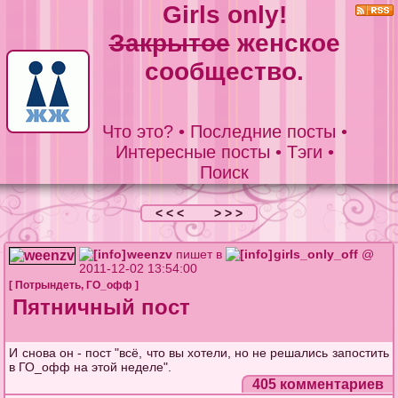
Girls only!
Закрытое
женское
сообщество.
Что это?
•
Последние посты
•
Интересные посты
•
Тэги
•
Поиск
< < <
> > >
weenzv
пишет в
girls_only_off
@
2011-12-02 13:54:00
[
Потрындеть
,
ГО_офф
]
Пятничный пост
И снова он - пост "всё, что вы хотели, но не решались запостить
в ГО_офф на этой неделе".
405 комментариев