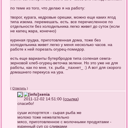
по теме из того, что делаю я на работу:
творог, курага, кедровые орешки, можно еще каких ягод
типа изюма. перемешать. есть. все перечисленное по
отдельности без холодильника легко живет до суток (если
не капец жара, конечно)
куриная грудка, приготовленная дома, тоже без
холодильника живет легко у меня несколько часов. на
работе к ней порезать огурец-помидор.
есть еще варианты бутербродов типа соленая семга-
зерновой хлеб-огурец-веточка зелени. Но это уже не для
работы, как по мне, т.к. рыба _пахнет_ :) А вот для скорого
домашнего перекуса на ура.
(
Ответить
)
xenia
2011-12-02 14:51:00 (
ссылка
)
cпасибо!
суши испортятся - сырая рыба же
молоко тоже нежелательно
мясо, приготовленное с молочными продуктами -
куринный суп со сливками