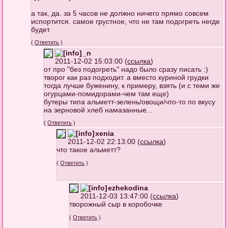
а так, да. за 5 часов не должно ничего прямо совсем
испортится. самое грустное, что не там подогреть негде
будет
(
Ответить
)
_n
2011-12-02 15:03:00 (
ссылка
)
от про "без подогреть" надо было сразу писать :)
творог как раз подходит. а вместо куриной грудки
тогда лучше буженину, к примеру, взять (и с теми же
огурцами-помидорами-чем там еще)
бутеры типа альметт-зелень/овощи/что-то по вкусу
на зерновой хлеб намазанные...
(
Ответить
)
xenia
2011-12-02 22:13:00 (
ссылка
)
что такое альметт?
(
Ответить
)
ezhekodina
2011-12-03 13:47:00 (
ссылка
)
творожный сыр в коробочке
(
Ответить
)