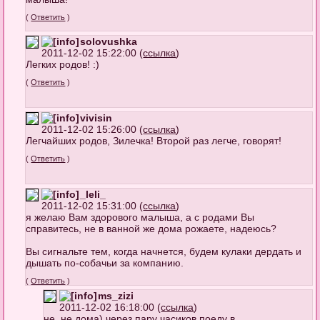
(
Ответить
)
solovushka
2011-12-02 15:22:00 (
ссылка
)
Легких родов! :)
(
Ответить
)
vivisin
2011-12-02 15:26:00 (
ссылка
)
Легчайших родов, Зилечка! Второй раз легче, говорят!
(
Ответить
)
_leli_
2011-12-02 15:31:00 (
ссылка
)
я желаю Вам здорового малыша, а с родами Вы
справитесь, не в ванной же дома рожаете, надеюсь?
Вы сигнальте тем, когда начнется, будем кулаки дердать и
дышать по-собачьи за компанию.
(
Ответить
)
ms_zizi
2011-12-02 16:18:00 (
ссылка
)
не, не дома) через пару часиков поеду в