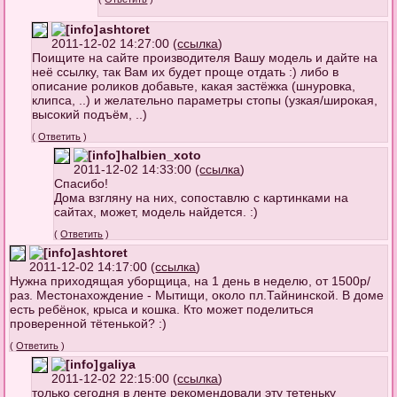
ashtoret
2011-12-02 14:27:00 (
ссылка
)
Поищите на сайте производителя Вашу модель и дайте на
неё ссылку, так Вам их будет проще отдать :) либо в
описание роликов добавьте, какая застёжка (шнуровка,
клипса, ..) и желательно параметры стопы (узкая/широкая,
высокий подъём, ..)
(
Ответить
)
halbien_xoto
2011-12-02 14:33:00 (
ссылка
)
Спасибо!
Дома взгляну на них, сопоставлю с картинками на
сайтах, может, модель найдется. :)
(
Ответить
)
ashtoret
2011-12-02 14:17:00 (
ссылка
)
Нужна приходящая уборщица, на 1 день в неделю, от 1500р/
раз. Местонахождение - Мытищи, около пл.Тайнинской. В доме
есть ребёнок, крыса и кошка. Кто может поделиться
проверенной тётенькой? :)
(
Ответить
)
galiya
2011-12-02 22:15:00 (
ссылка
)
только сегодня в ленте рекомендовали эту тетеньку