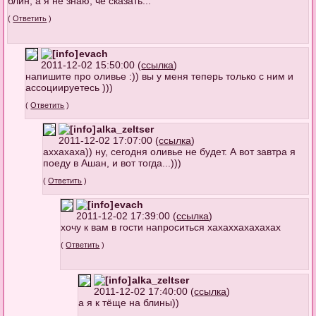
блин, а я не знаю, чё сказать...
(
Ответить
)
evach
2011-12-02 15:50:00 (
ссылка
)
напишите про оливье :)) вы у меня теперь только с ним и
ассоциируетесь )))
(
Ответить
)
alka_zeltser
2011-12-02 17:07:00 (
ссылка
)
аххахаха)) ну, сегодня оливье не будет. А вот завтра я
поеду в Ашан, и вот тогда...)))
(
Ответить
)
evach
2011-12-02 17:39:00 (
ссылка
)
хочу к вам в гости напроситься хахаххахахахах
(
Ответить
)
alka_zeltser
2011-12-02 17:40:00 (
ссылка
)
а я к тёще на блины))