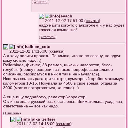
(
Ответить
)
evach
2011-12-02 17:51:00 (
ссылка
)
надо найти кого-то с алкоголем и у нас будет
классная компашка!
(
Ответить
)
halbien_xoto
2011-12-02 14:16:00 (
ссылка
)
А я хочу ролики продать. Понимаю, что не по сезону, но вдруг
кому сильно надо. :)
Rollerblade, фитнес, 38 размер, никаких наворотов, бело-
голубые (прошу прощения за такое непрофессиональное
описание, разбираться в них я так и не научилась).
Использовались раза три-четыре, суммарный пробег максимум
километров 10-15. Покупала за 4500 в свое время, отдам за
3000 (можно поторговаться, конечно). :)
А еще ищу подработку, редактор/корректор.
Отлично знаю русский язык, есть опыт. Внимательна, усидчива,
ответственна — все как надо.
(
Ответить
)
alka_zeltser
2011-12-02 14:18:00 (
ссылка
)