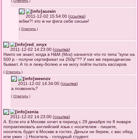
(
Ответить
)
aurain
2011-12-02 15:54:00 (
ссылка
)
юбки?! это ж ни фига себе сиськи!
(
Ответить
)
red_onyx
2011-12-02 14:23:00 (
ссылка
)
Никто не знает, когда в H&M (Мск) начнется что-то типа "купи на
500 р - получи сертификат на 250р"?? У них же периодически
бывает. А то я лежу-болею и не могу пойти пытать кассиров.
(
Ответить
)
weenzv
2011-12-02 14:34:00 (
ссылка
)
а позвонить?
(
Ответить
)
xenia
2011-12-02 14:23:00 (
ссылка
)
А. Если кто в Москве хочет в период с 29 декабря по 8 января
попрактиковать английский язык с носителем - пишите,
носитель будет в Москве в гостях. Деньги не берем, с вас обед
или ужин :-) Носитель - голодный студент.