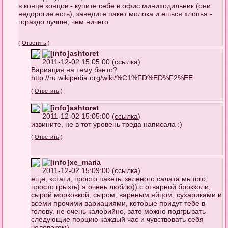
в конце концов - купите себе в офис миниходильник (они
недорогие есть), заведите пакет молока и ешься хлопья -
гораздо лучше, чем ничего
(
Ответить
)
ashtoret
2011-12-02 15:05:00 (
ссылка
)
Вариация на тему бэнто?
http://ru.wikipedia.org/wiki/%C1%FD%E
D%F2%EE
(
Ответить
)
ashtoret
2011-12-02 15:05:00 (
ссылка
)
извините, не в тот уровень треда написала :)
(
Ответить
)
xe_maria
2011-12-02 15:09:00 (
ссылка
)
еще, кстати, просто пакеты зеленого салата мытого,
просто грызть) я очень люблю)) с отварной брокколи,
сырой морковкой, сыром, вареным яйцом, сухариками и
всеми прочими вариациями, которые придут тебе в
голову. не очень калорийно, зато можно подгрызать
следующие порцию каждый час и чувствовать себя
человеком)