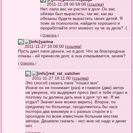
2011-11-28 00:58:00 (
ссылка
)
Нет, папа вас не растил в долг. Он вас
обязан был вырастить, так же, как вы
обязаны будете вырастить своих детей. Я
тоже за психологов, найдите хорошего и
проработайте этот момент, ну че за дела? :(
(
Ответить
)
yarina
2011-11-27 18:06:00 (
ссылка
)
Пусть дает папе деньги, но в долг. Что за благородные
отказы - ей принесли долг, а она отказывается, зачем?
(
Ответить
)
red_rat_catcher
2011-11-27 18:11:00 (
ссылка
)
Это способ сказать папе "пошел вон".
Иначе он не понимает (раз) и главное (два) автор
не уверена, что выдержит пресс (вот я тебе отдал и
поэтому ты должна дать мне в долг тут же. Я же
отдал? Значит мне можно верить). Второе, по
среднему по больнице, продолжилось бы часа
полтора два минимум и с разных сторон и с
проходом по всем известным больным местам
автора. Дешевле сказать - нет, мне не надо и денег
нет.