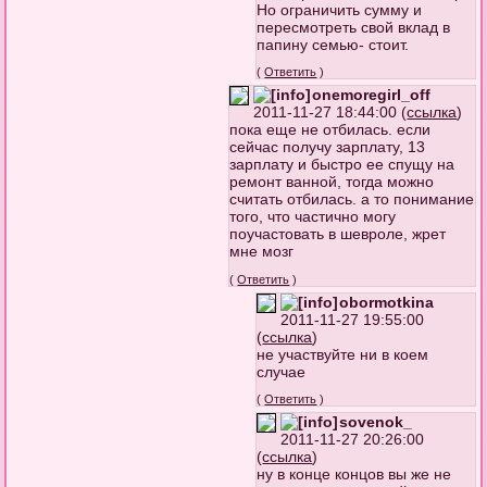
Но ограничить сумму и
пересмотреть свой вклад в
папину семью- стоит.
(
Ответить
)
onemoregirl_off
2011-11-27 18:44:00 (
ссылка
)
пока еще не отбилась. если
сейчас получу зарплату, 13
зарплату и быстро ее спущу на
ремонт ванной, тогда можно
считать отбилась. а то понимание
того, что частично могу
поучастовать в шевроле, жрет
мне мозг
(
Ответить
)
obormotkina
2011-11-27 19:55:00
(
ссылка
)
не участвуйте ни в коем
случае
(
Ответить
)
sovenok_
2011-11-27 20:26:00
(
ссылка
)
ну в конце концов вы же не