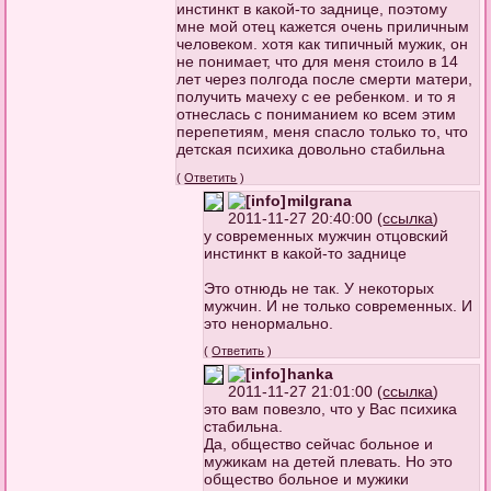
инстинкт в какой-то заднице, поэтому
мне мой отец кажется очень приличным
человеком. хотя как типичный мужик, он
не понимает, что для меня стоило в 14
лет через полгода после смерти матери,
получить мачеху с ее ребенком. и то я
отнеслась с пониманием ко всем этим
перепетиям, меня спасло только то, что
детская психика довольно стабильна
(
Ответить
)
milgrana
2011-11-27 20:40:00 (
ссылка
)
у современных мужчин отцовский
инстинкт в какой-то заднице
Это отнюдь не так. У некоторых
мужчин. И не только современных. И
это ненормально.
(
Ответить
)
hanka
2011-11-27 21:01:00 (
ссылка
)
это вам повезло, что у Вас психика
стабильна.
Да, общество сейчас больное и
мужикам на детей плевать. Но это
общество больное и мужики