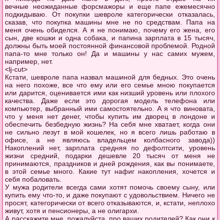
вечные неожиданные форсмажоры и еще папе ежемесячно
подкидываю. От покупки шевроле категорически отказалась,
сказав, что покупка машины мне не по средствам. Папа на
меня очень обиделся. А я не понимаю, почему его жена, его
сын, две кошки и одна собака, и папина зарплата в 15 тысяч,
должны быть моей постоянной финансовой проблемой. Родной
папа-то мне только он! Да и машины у нас самих мужем,
например, нет.
<lj-cut>
Кстати, шевроле папа назвал машиной для бедных. Это очень
на него похоже, все что ему или его семье мною покупается
или дарится, оценивается ими как низший уровень или плохого
качества. Даже если это дорогая модель телефона или
компьютер, выбранный ими самостоятельно. А я что виновата,
что у меня нет денег, чтобы купить им дворец в лондоне и
обеспечить безбедную жизнь? На себя мне хватает, когда они
не сильно лезут в мой кошелек, но я всего лишь работаю в
офисе, а не являюсь владельцем колбасного завода))
Накоплений нет, зарплата средняя по дефолтсити, уровень
жизни средний, подарки дешевле 20 тысяч от меня не
принимаются, праздников и дней рождения, как вы понимаете,
в этой семье много. Какие тут нафиг накопления, хочется и
себя побаловать.
У мужа родители всегда сами хотят помочь своему сыну, или
купить ему что-то, и даже покупают с удовольствием. Ничего не
просят, категорически от всего отказываются, и, кстати, неплохо
живут, хотя и пенсионеры, а не олигархи.
А расскажите мне, пожалуйста, про ваших родителей? Как они к