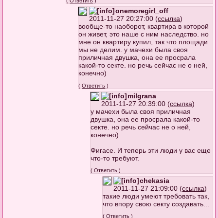
(
Ответить
)
onemoregirl_off
2011-11-27 20:27:00 (
ссылка
)
вообще-то наоборот, квартира в которой
он живет, это наше с ним наследство. но
мне он квартиру купил, так что площади
мы не делим. у мачехи была своя
приличная двушка, она ее просрала
какой-то секте. но речь сейчас не о ней,
конечно)
(
Ответить
)
milgrana
2011-11-27 20:39:00 (
ссылка
)
у мачехи была своя приличная
двушка, она ее просрала какой-то
секте. но речь сейчас не о ней,
конечно)
Фигасе. И теперь эти люди у вас еще
что-то требуют.
(
Ответить
)
chekasia
2011-11-27 21:09:00 (
ссылка
)
такие люди умеют требовать так,
что впору свою секту создавать...
(
Ответить
)