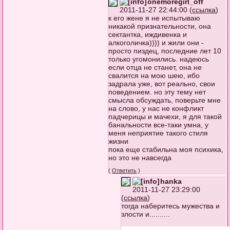
onemoregirl_off
2011-11-27 22:44:00 (
ссылка
)
к его жене я не испытываю
никакой признательности, она
сектантка, иждивенка и
алкоголичка)))) и жили они -
просто пиздец, последние лет 10
только угомонились. надеюсь
если отца не станет, она не
свалится на мою шею, ибо
задрала уже, вот реально, свои
поведением. но эту тему нет
смысла обсуждать, поверьте мне
на слово, у нас не конфликт
падчерицы и мачехи, я для такой
банальности все-таки умна, у
меня неприятие такого стиля
жизни
пока еще стабильна моя психика,
но это не навсегда
(
Ответить
)
hanka
2011-11-27 23:29:00
(
ссылка
)
тогда наберитесь мужества и
злости и..........