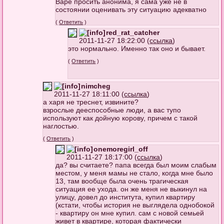
Варе просить анонима, я сама уже не в
состоянии оценивать эту ситуацию адекватно
(
Ответить
)
red_rat_catcher
2011-11-27 18:22:00 (
ссылка
)
это нормально. Именно так оно и бывает.
(
Ответить
)
nimcheg
2011-11-27 18:11:00 (
ссылка
)
а харя не треснет, извините?
взрослые дееспособные люди, а вас тупо
используют как дойную корову, причем с такой
наглостью.
(
Ответить
)
onemoregirl_off
2011-11-27 18:17:00 (
ссылка
)
да? вы считаете? папа всегда был моим слабым
местом, у меня мамы не стало, когда мне было
13, там вообще была очень трагическая
ситуация ее ухода. он же меня не выкинул на
улицу, довел до института, купил квартиру
(кстати, чтобы история не выглядела однобокой
- квартиру он мне купил. сам с новой семьей
живет в квартире, которая фактически