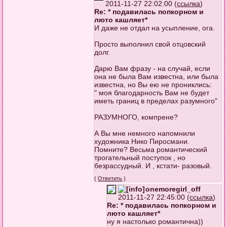
2011-11-27 22:02:00 (
ссылка
)
Re: * подавилась попкорном и
люто кашляет*
И даже не отдал на усыпление, ога.
Просто выполнил свой отцовский
долг.
Дарю Вам фразу - на случай, если
она не была Вам известна, или была
известна, но Вы ею не прониклись:
" моя благодарность Вам не будет
иметь границ в пределах разумного"
РАЗУМНОГО, компрене?
А Вы мне немного напомнили
художника Нико Пиросмани.
Помните? Весьма романтический
трогательный поступок , но
безрассудный. И , кстати- разовый.
(
Ответить
)
onemoregirl_off
2011-11-27 22:45:00 (
ссылка
)
Re: * подавилась попкорном и
люто кашляет*
ну я настолько романтична))