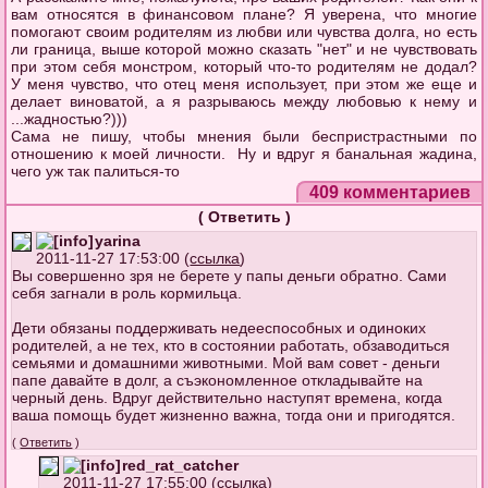
вам относятся в финансовом плане? Я уверена, что многие
помогают своим родителям из любви или чувства долга, но есть
ли граница, выше которой можно сказать "нет" и не чувствовать
при этом себя монстром, который что-то родителям не додал?
У меня чувство, что отец меня использует, при этом же еще и
делает виноватой, а я разрываюсь между любовью к нему и
...жадностью?)))
Сама не пишу, чтобы мнения были беспристрастными по
отношению к моей личности. Ну и вдруг я банальная жадина,
чего уж так палиться-то
409 комментариев
(
Ответить
)
yarina
2011-11-27 17:53:00 (
ссылка
)
Вы совершенно зря не берете у папы деньги обратно. Сами
себя загнали в роль кормильца.
Дети обязаны поддерживать недееспособных и одиноких
родителей, а не тех, кто в состоянии работать, обзаводиться
семьями и домашними животными. Мой вам совет - деньги
папе давайте в долг, а съэкономленное откладывайте на
черный день. Вдруг действительно наступят времена, когда
ваша помощь будет жизненно важна, тогда они и пригодятся.
(
Ответить
)
red_rat_catcher
2011-11-27 17:55:00 (
ссылка
)