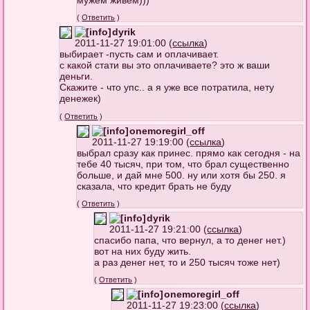
мужем живем)))
(
Ответить
)
dyrik
2011-11-27 19:01:00 (
ссылка
)
выбирает -пусть сам и оплачивает.
с какой стати вы это оплачиваете? это ж ваши
деньги.
Скажите - что упс.. а я уже все потратила, нету
денежек)
(
Ответить
)
onemoregirl_off
2011-11-27 19:19:00 (
ссылка
)
выбрал сразу как принес. прямо как сегодня - на
тебе 40 тысяч, при том, что брал существенно
больше, и дай мне 500. ну или хотя бы 250. я
сказала, что кредит брать не буду
(
Ответить
)
dyrik
2011-11-27 19:21:00 (
ссылка
)
спасибо папа, что вернул, а то денег нет.)
вот на них буду жить.
а раз денег нет, то и 250 тысяч тоже нет)
(
Ответить
)
onemoregirl_off
2011-11-27 19:23:00 (
ссылка
)