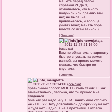
машете перед папой
справкой 2НДФЛ,
отмолчитесь, что много
получили или премию там...
нет, не была, не
привлекалась, и вообще
унитаз течет, менять пора...
вместе со всей ванной;)
(
Ответить
)
pionervojataja
2011-11-27 21:16:00
(
ссылка
)
Вам не обязательно зарплату
быстро спускать на ремонт
ванной, вы просто можете
сказать, что быстро ее
спустили.
(
Ответить
)
maugletta
2011-11-27 20:14:00 (
ссылка
)
правильный способ МОГ БЫ быть таков: О! как
замечательно , папочка, что ты принес мне
этиденьги.
Мне как раз надо. А у ТЕБЯ занять еще столько
же - НЕТУ? Нету длялюбимой дочурки?ну на нет
и суда нет. Ладно. я не в претензии. Готовлю