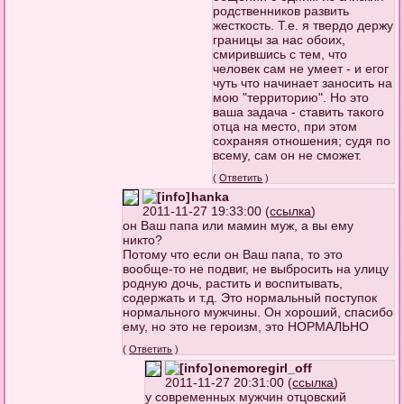
родственников развить
жесткость. Т.е. я твердо держу
границы за нас обоих,
смирившись с тем, что
человек сам не умеет - и егог
чуть что начинает заносить на
мою "территорию". Но это
ваша задача - ставить такого
отца на место, при этом
сохраняя отношения; судя по
всему, сам он не сможет.
(
Ответить
)
hanka
2011-11-27 19:33:00 (
ссылка
)
он Ваш папа или мамин муж, а вы ему
никто?
Потому что если он Ваш папа, то это
вообще-то не подвиг, не выбросить на улицу
родную дочь, растить и воспитывать,
содержать и т.д. Это нормальный поступок
нормального мужчины. Он хороший, спасибо
ему, но это не героизм, это НОРМАЛЬНО
(
Ответить
)
onemoregirl_off
2011-11-27 20:31:00 (
ссылка
)
у современных мужчин отцовский