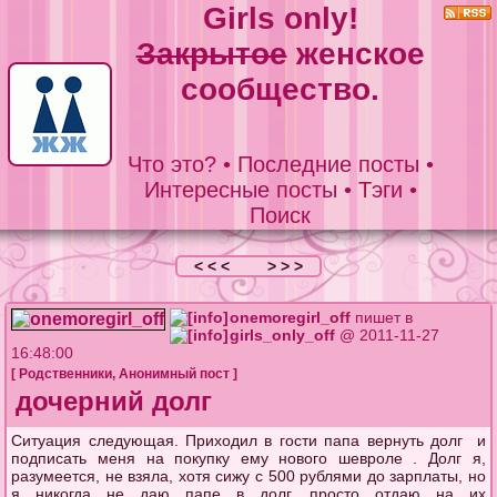
Girls only!
Закрытое
женское
сообщество.
Что это?
•
Последние посты
•
Интересные посты
•
Тэги
•
Поиск
< < <
> > >
onemoregirl_off
пишет в
girls_only_off
@ 2011-11-27
16:48:00
[
Родственники
,
Анонимный пост
]
дочерний долг
Ситуация следующая. Приходил в гости папа вернуть долг и
подписать меня на покупку ему нового шевроле . Долг я,
разумеется, не взяла, хотя сижу с 500 рублями до зарплаты, но
я никогда не даю папе в долг, просто отдаю на их