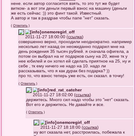
нене. если автор согласится взять, то это тут же будет
витком- а вот эти деньги первый взнос на машину (деньги
же есть сейчас :)) это финт такой. Известный.
А автор и так в раздрае чтобы папе "нет" сказать.
(
Ответить
)
onemoregirl_off
2011-11-27 18:00:00 (
ссылка
)
совершенно верно, проходили неоднократно. например
несколько лет назад он неожиданно подарил мне на
день рождения 35 тысяч рублей. я сначала офигела, а
потом он выбрал на нг подарков сыну на 20, жене тк у
нее юбилей и он хотел ей сделать приятное на 25, ну и
себе , тк ему ничего не надо на 10. надо ли
рассказывать, что я как дурак без подарка? ))
про то, что взнос теперь уже есть, он сказал. в точку!
(
Ответить
)
red_rat_catcher
2011-11-27 18:02:00 (
ссылка
)
держитесь. Много сил надо чтобы это "нет" сказать.
Вот его и держитесь. Не давайте и все.
(
Ответить
)
onemoregirl_off
2011-11-27 18:18:00 (
ссылка
)
ну вот сказала нет, расстроилась, побежала к