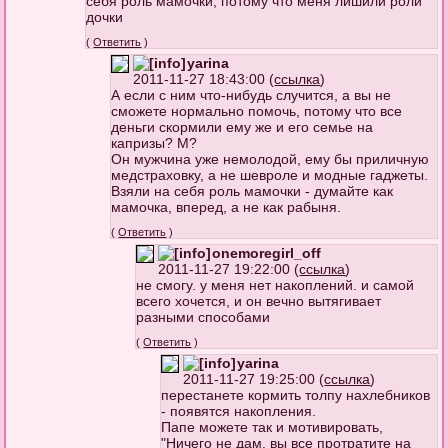
себя роль мамочки, потому что меня лишили роли
дочки
(
Ответить
)
yarina
2011-11-27 18:43:00 (
ссылка
)
А если с ним что-нибудь случится, а вы не
сможете нормально помочь, потому что все
деньги скормили ему же и его семье на
капризы? М?
Он мужчина уже немолодой, ему бы приличную
медстраховку, а не шевроле и модные гаджеты.
Взяли на себя роль мамочки - думайте как
мамочка, вперед, а не как рабыня.
(
Ответить
)
onemoregirl_off
2011-11-27 19:22:00 (
ссылка
)
не смогу. у меня нет накоплений. и самой
всего хочется, и он вечно вытягивает
разными способами
(
Ответить
)
yarina
2011-11-27 19:25:00 (
ссылка
)
перестанете кормить толпу нахлебников
- появятся накопления.
Папе можете так и мотивировать,
"Ничего не дам, вы все протратите на