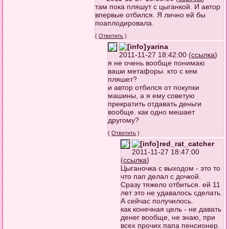
там пока пляшут с цыганкой. И автор
впервые отбился. Я лично ей бы
поаплодировала.
(
Ответить
)
yarina
2011-11-27 18:42:00 (
ссылка
)
я не очень вообще понимаю
ваши метафоры. кто с кем
пляшет?
и автор отбился от покупки
машины, а я ему советую
прекратить отдавать деньги
вообще. как одно мешает
другому?
(
Ответить
)
red_rat_catcher
2011-11-27 18:47:00
(
ссылка
)
Цыганочка с выходом - это то
что пап делал с дочкой.
Сразу тяжело отбиться. ей 11
лет это не удавалось сделать.
А сейчас получилось.
как конечная цель - не давать
денег вообще, не знаю, при
всех прочих папа пенсионер.