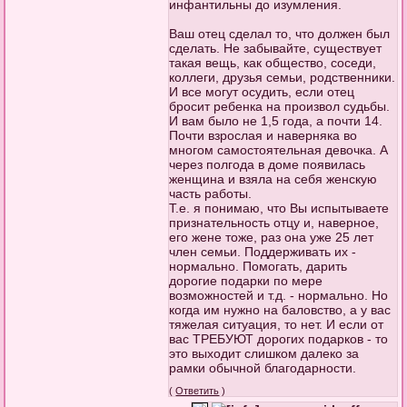
инфантильны до изумления.
Ваш отец сделал то, что должен был
сделать. Не забывайте, существует
такая вещь, как общество, соседи,
коллеги, друзья семьи, родственники.
И все могут осудить, если отец
бросит ребенка на произвол судьбы.
И вам было не 1,5 года, а почти 14.
Почти взрослая и наверняка во
многом самостоятельная девочка. А
через полгода в доме появилась
женщина и взяла на себя женскую
часть работы.
Т.е. я понимаю, что Вы испытываете
признательность отцу и, наверное,
его жене тоже, раз она уже 25 лет
член семьи. Поддерживать их -
нормально. Помогать, дарить
дорогие подарки по мере
возможностей и т.д. - нормально. Но
когда им нужно на баловство, а у вас
тяжелая ситуация, то нет. И если от
вас ТРЕБУЮТ дорогих подарков - то
это выходит слишком далеко за
рамки обычной благодарности.
(
Ответить
)