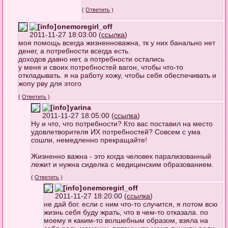
(
Ответить
)
onemoregirl_off
2011-11-27 18:03:00 (
ссылка
)
моя помощь всегда жизненноважна, тк у них банально нет
денег, а потребности всегда есть.
доходов давно нет, а потребности остались
у меня и своих потребностей вагон, чтобы что-то
откладывать. я на работу хожу, чтобы себя обеспечивать и
жопу рву для этого
(
Ответить
)
yarina
2011-11-27 18:05:00 (
ссылка
)
Ну и что, что потребности? Кто вас поставил на место
удовлетворителя ИХ потребностей? Совсем с ума
сошли, немедленно прекращайте!
Жизненно важна - это когда человек парализованный
лежит и нужна сиделка с медицинским образованием.
(
Ответить
)
onemoregirl_off
2011-11-27 18:20:00 (
ссылка
)
не дай бог. если с ним что-то случится, я потом всю
жизнь себя буду жрать, что в чем-то отказала. по
моему я каким-то волшебным образом, взяла на