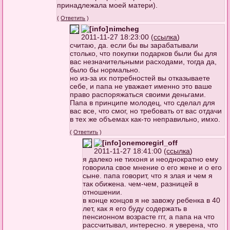
принадлежала моей матери).
(
Ответить
)
nimcheg
2011-11-27 18:23:00 (
ссылка
)
считаю, да. если бы вы зарабатывали
столько, что покупки подарков были бы для
вас незначительными расходами, тогда да,
было бы нормально.
но из-за их потребностей вы отказываете
себе, и папа не уважает именно это ваше
право распоряжаться своими деньгами.
Папа в принципе молодец, что сделал для
вас все, что смог, но требовать от вас отдачи
в тех же объемах как-то неправильно, имхо.
(
Ответить
)
onemoregirl_off
2011-11-27 18:41:00 (
ссылка
)
я далеко не тихоня и неоднократно ему
говорила свое мнение о его жене и о его
сыне. папа говорит, что я злая и чем я
так обижена. чем-чем, разницей в
отношении.
в конце концов я не завожу ребенка в 40
лет, как я его буду содержать в
пенсионном возрасте ггг, а папа на что
рассчитывал, интересно. я уверена, что