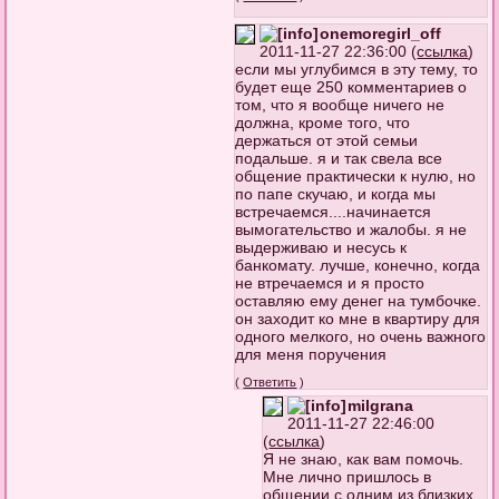
onemoregirl_off
2011-11-27 22:36:00 (
ссылка
)
если мы углубимся в эту тему, то
будет еще 250 комментариев о
том, что я вообще ничего не
должна, кроме того, что
держаться от этой семьи
подальше. я и так свела все
общение практически к нулю, но
по папе скучаю, и когда мы
встречаемся....начинается
вымогательство и жалобы. я не
выдерживаю и несусь к
банкомату. лучше, конечно, когда
не втречаемся и я просто
оставляю ему денег на тумбочке.
он заходит ко мне в квартиру для
одного мелкого, но очень важного
для меня поручения
(
Ответить
)
milgrana
2011-11-27 22:46:00
(
ссылка
)
Я не знаю, как вам помочь.
Мне лично пришлось в
общении с одним из близких