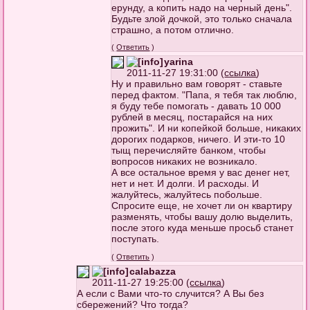
ерунду, а копить надо на черный день".
Будьте злой дочкой, это только сначала
страшно, а потом отлично.
(
Ответить
)
yarina
2011-11-27 19:31:00 (
ссылка
)
Ну и правильно вам говорят - ставьте
перед фактом. "Папа, я тебя так люблю,
я буду тебе помогать - давать 10 000
рублей в месяц, постарайся на них
прожить". И ни копейкой больше, никаких
дорогих подарков, ничего. И эти-то 10
тыщ перечисляйте банком, чтобы
вопросов никаких не возникало.
А все остальное время у вас денег нет,
нет и нет. И долги. И расходы. И
жалуйтесь, жалуйтесь побольше.
Спросите еще, не хочет ли он квартиру
разменять, чтобы вашу долю выделить,
после этого куда меньше просьб станет
поступать.
(
Ответить
)
calabazza
2011-11-27 19:25:00 (
ссылка
)
А если с Вами что-то случится? А Вы без
сбережений? Что тогда?