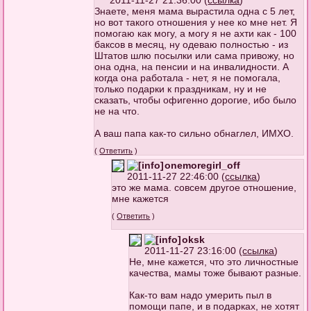
Знаете, меня мама вырастила одна с 5 лет,
но вот такого отношения у нее ко мне нет. Я
помогаю как могу, а могу я не ахти как - 100
баксов в месяц, ну одеваю полностью - из
Штатов шлю посылки или сама привожу, но
она одна, на пенсии и на инвалидности. А
когда она работала - нет, я не помогала,
только подарки к праздникам, ну и не
сказать, чтобы офигенно дорогие, ибо было
не на что.
А ваш папа как-то сильно обнаглел, ИМХО.
(
Ответить
)
onemoregirl_off
2011-11-27 22:46:00 (
ссылка
)
это же мама. совсем другое отношение,
мне кажется
(
Ответить
)
oksk
2011-11-27 23:16:00 (
ссылка
)
Не, мне кажется, что это личностные
качества, мамы тоже бывают разные.
Как-то вам надо умерить пыл в
помощи папе, и в подарках, не хотят