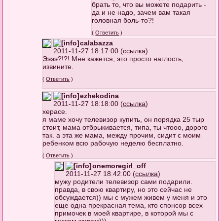
брать то, что вы можете подарить -
да и не надо, зачем вам такая
головная боль-то?!
(
Ответить
)
calabazza
2011-11-27 18:17:00 (
ссылка
)
Ээээ?!?! Мне кажется, это просто наглость,
извините.
(
Ответить
)
ezhekodina
2011-11-27 18:18:00 (
ссылка
)
херасе.
я маме хочу телевизор купить, он порядка 25 тыр
стоит, мама отбрыкивается, типа, ты чтооо, дорого
так. а эта же мама, между прочим, сидит с моим
ребенком всю рабочую неделю бесплатно.
(
Ответить
)
onemoregirl_off
2011-11-27 18:42:00 (
ссылка
)
мужу родители телевизор сами подарили.
правда, в свою квартиру, но это сейчас не
обсуждается)) мы с мужем живем у меня и это
еще одна прекрасная тема, кто спонсор всех
примочек в моей квартире, в которой мы с