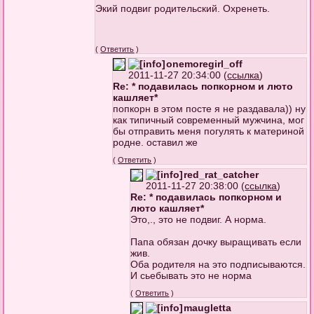
Экий подвиг родительский. Охренеть.
(
Ответить
)
onemoregirl_off
2011-11-27 20:34:00 (
ссылка
)
Re: * подавилась попкорном и люто
кашляет*
попкорн в этом посте я не раздавала)) ну
как типичный современный мужчина, мог
бы отправить меня погулять к материной
родне. оставил же
(
Ответить
)
red_rat_catcher
2011-11-27 20:38:00 (
ссылка
)
Re: * подавилась попкорном и
люто кашляет*
Это,., это не подвиг. А норма.
Папа обязан дочку выращивать если
жив.
Оба родителя на это подписываются.
И сьебывать это не норма
(
Ответить
)
maugletta