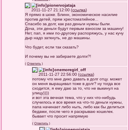
pionervojataja
2011-11-27 21:12:00 (
ссылка
)
Я прямо в шоке. Блинн, экономическое насилие
против детей, прям хрестоматийное...
Спасибо за долг, как раз деньги нужны были.
Доча, эти деньги будут первым взносом за машину!
Нет, пап, я ими по-другому распоряжусь, у нас кучу
дыр надо заткнуть, не до машины.
Что будет, если так сказать?
И почему вы не забираете долги?!
(
Ответить
)
onemoregirl_off
2011-11-27 22:56:00 (
ссылка
)
потому что мне дико давать в долг отцу. может
он меня выращивал тоже в долг? ну тогда все
сходится, я ему даю за то, что не выкинул на
улицу))))
и вот эта вечная тема, что у них что-нибудь
случилось и все время на что-то деньги нужны,
папа начинает либо ныть, либо как бы делиться
бедами, после чего я раскрываю кошелек.
бывает что просит напрямую
(
Ответить
)
pionervojataja