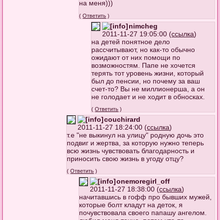
на меня)))
(
Ответить
)
nimcheg
2011-11-27 19:05:00 (
ссылка
)
на детей понятное дело
рассчитывают, но как-то обычно
ожидают от них помощи по
возможностям. Папе не хочется
терять тот уровень жизни, который
был до пенсии, но почему за ваш
счет-то? Вы не миллионерша, а он
не голодает и не ходит в обносках.
(
Ответить
)
couchirard
2011-11-27 18:24:00 (
ссылка
)
т.е "не выкинул на улицу" родную дочь это
подвиг и жертва, за которую нужно теперь
всю жизнь чувствовать благодарность и
приносить свою жизнь в угоду отцу?
(
Ответить
)
onemoregirl_off
2011-11-27 18:38:00 (
ссылка
)
начитавшись в гофф про бывших мужей,
которые болт кладут на деток, я
почувствовала своего папашу ангелом.