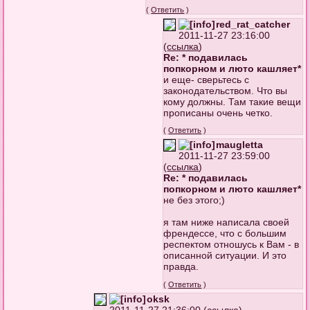
(
Ответить
)
red_rat_catcher
2011-11-27 23:16:00
(
ссылка
)
Re: * подавилась
попкорном и люто кашляет*
и еще- сверьтесь с
законодательством. Что вы
кому должны. Там такие вещи
прописаны очень четко.
(
Ответить
)
maugletta
2011-11-27 23:59:00
(
ссылка
)
Re: * подавилась
попкорном и люто кашляет*
не без этого;)
я там ниже написала своей
френдессе, что с большим
респектом отношусь к Вам - в
описанной ситуации. И это
правда.
(
Ответить
)
oksk
2011-11-27 21:36:00 (
ссылка
)