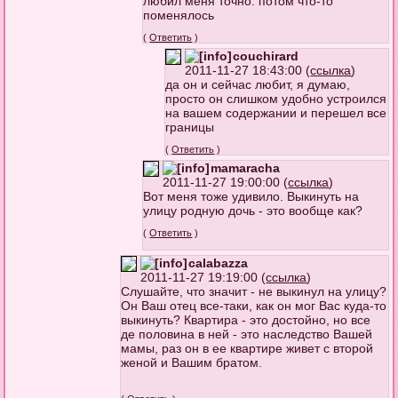
любил меня точно. потом что-то
поменялось
(
Ответить
)
couchirard
2011-11-27 18:43:00 (
ссылка
)
да он и сейчас любит, я думаю,
просто он слишком удобно устроился
на вашем содержании и перешел все
границы
(
Ответить
)
mamaracha
2011-11-27 19:00:00 (
ссылка
)
Вот меня тоже удивило. Выкинуть на
улицу родную дочь - это вообще как?
(
Ответить
)
calabazza
2011-11-27 19:19:00 (
ссылка
)
Слушайте, что значит - не выкинул на улицу?
Он Ваш отец все-таки, как он мог Вас куда-то
выкинуть? Квартира - это достойно, но все
де половина в ней - это наследство Вашей
мамы, раз он в ее квартире живет с второй
женой и Вашим братом.