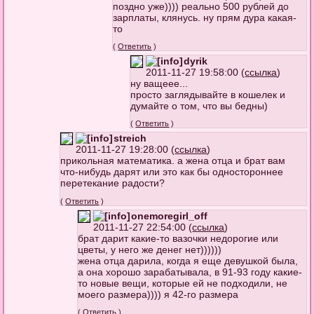
поздно уже)))) реально 500 рублей до
зарплаты, клянусь. ну прям дура какая-
то
(
Ответить
)
dyrik
2011-11-27 19:58:00 (
ссылка
)
ну ващеее...
просто заглядывайте в кошелек и
думайте о том, что вы бедны)
(
Ответить
)
streich
2011-11-27 19:28:00 (
ссылка
)
прикольная математика. а жена отца и брат вам
что-нибудь дарят или это как бы одностороннее
перетекание радости?
(
Ответить
)
onemoregirl_off
2011-11-27 22:54:00 (
ссылка
)
брат дарит какие-то вазочки недорогие или
цветы, у него же денег нет))))))
жена отца дарила, когда я еще девушкой была,
а она хорошо зарабатывала, в 91-93 году какие-
то новые вещи, которые ей не подходили, не
моего размера)))) я 42-го размера
(
Ответить
)