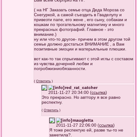
Вам всем сюрприз на НГ.
( на НГ Заказать семье отца Деда Мороза со
Снегуркой, а самой съездить в Гваделупу и
привезти папе, его жене , его сыну, собакам и
кошкам по трогательному магнитику и много
прекрасных фотографий. Главное - это
внимание.)
ну или что-то другое- причем в этом другом той
семье должно достаться ВНИМАНИЕ , а Вам
позитивные эмоции и матерьяльные плюшки.
вот как-то так спрыгивают с этой иглы с составом
из чувства дочерней любви и
погробжизниобязанности.
(
Ответить
)
red_rat_catcher
2011-11-27 20:34:00 (
ссылка
)
Это прекрасно. Но авттору я все равно
респектну.
(
Ответить
)
maugletta
2011-11-27 22:06:00 (
ссылка
)
Я тоже респектую ей, разве ты-то не
заметила?.