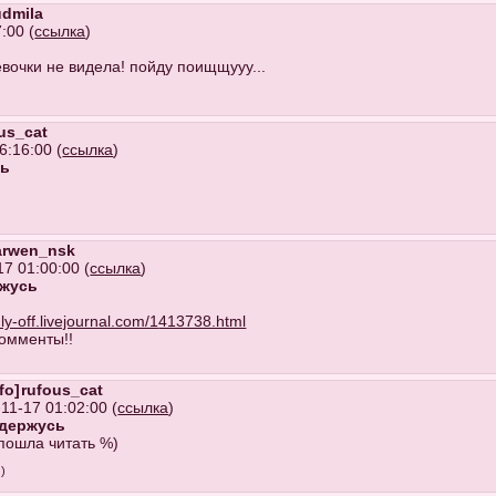
udmila
:00 (
ссылка
)
евочки не видела! пойду поищщууу...
us_cat
6:16:00 (
ссылка
)
сь
arwen_nsk
17 01:00:00 (
ссылка
)
ржусь
nly-off.livejournal.com/1
413738.html
комменты!!
rufous_cat
11-17 01:02:00 (
ссылка
)
удержусь
ошла читать %)
)