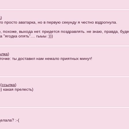
а
)
то просто аватарка, но в первую секунду я честно вздрогнула.
о, похоже, выхода нет. придется поздравлять. не знаю, правда, буде
ягодка опять".... гыыы :)))
ылка
)
сточке: ты доставил нам немало приятных минут!
(
ссылка
)
) какая прелесть)
елала? :-(