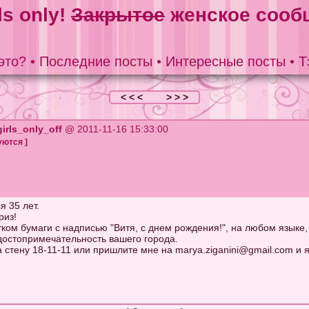
ls only!
Закрытое
женское сооб
это?
•
Последние посты
•
Интересные посты
•
Т
< < <
> > >
girls_only_off
@ 2011-11-16 15:33:00
уются
]
я 35 лет.
риз!
ком бумаги с надписью "Витя, с днем рождения!", на любом языке
 достопримечательность вашего города.
 стену 18-11-11 или пришлите мне на
marya.ziganini@gmail.com
и я