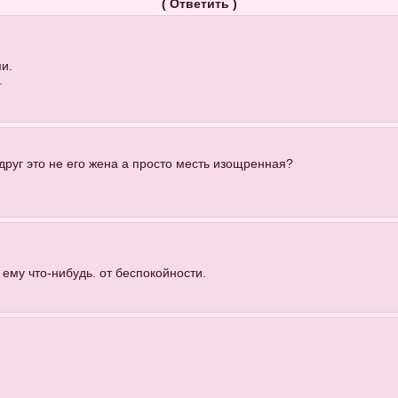
(
Ответить
)
и.
.
друг это не его жена а просто месть изощренная?
ему что-нибудь. от беспокойности.