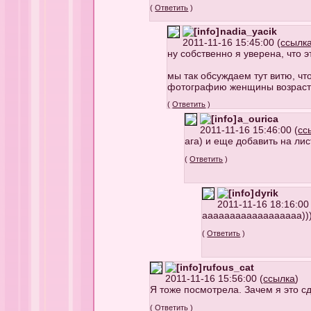
(
Ответить
)
nadia_yacik
2011-11-16 15:45:00 (
ссылк
ну собственно я уверена, что э
мы так обсуждаем тут витю, чт
фотографию женщины возраста "
(
Ответить
)
a_ourica
2011-11-16 15:46:00 (
сс
ага) и еще добавить на ли
(
Ответить
)
dyrik
2011-11-16 18:16:00 
аааааааааааааааааа)))
(
Ответить
)
rufous_cat
2011-11-16 15:56:00 (
ссылка
)
Я тоже посмотрела. Зачем я это сд
(
Ответить
)