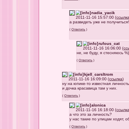
nadia_yacik
2011-11-16 15:57:00 (
ссылк
а развидеть уже не получиться!
(
Ответить
)
rufous_cat
2011-11-16 16:06:00 (
сс
не, не буду, я стесняюсь %
(
Ответить
)
kjell_carsltrom
2011-11-16 16:09:00 (
ссылка
)
ну на юпике-то известная личность.
и дочка красавица там у них.
(
Ответить
)
alonica
2011-11-16 16:18:00 (
ссылк
а что это за личность?
у нас такие по улицам ходят, 
(
Ответить
)