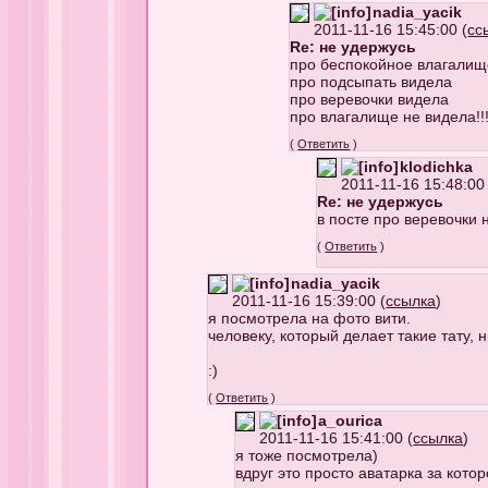
nadia_yacik
2011-11-16 15:45:00 (
сс
Re: не удержусь
про беспокойное влагалище
про подсыпать видела
про веревочки видела
про влагалище не видела!!
(
Ответить
)
klodichka
2011-11-16 15:48:00 
Re: не удержусь
в посте про веревочки 
(
Ответить
)
nadia_yacik
2011-11-16 15:39:00 (
ссылка
)
я посмотрела на фото вити.
человеку, который делает такие тату, 
:)
(
Ответить
)
a_ourica
2011-11-16 15:41:00 (
ссылка
)
я тоже посмотрела)
вдруг это просто аватарка за кото