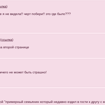
ылка
)
 я не видела!! черт побери!! это где было???
!
(
ссылка
)
на второй странице
ничего не может быть страшно!
рой "примерный семьянин который недавно ездил в гости к другу с к