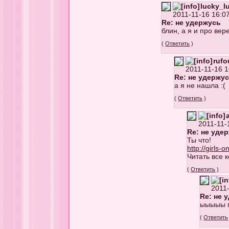
lucky_l
2011-11-16 16:07
Re: не удержусь
блин, а я и про вер
(
Ответить
)
rufo
2011-11-16 1
Re: не удержу
а я не нашла :(
(
Ответить
)
2011-11-
Re: не уде
Ты что!
http://girls-o
Читать все 
(
Ответить
)
2011-
Re: не 
ыыыыы п
(
Ответить