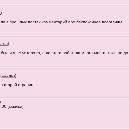
а
)
идели в прошлых постах комментарий про беспокойное влагалище
ылка
)
 был и я не читала го, а до этого работала много-много! тоже не до
(
ссылка
)
на второй странице
a
:00 (
ссылка
)
!