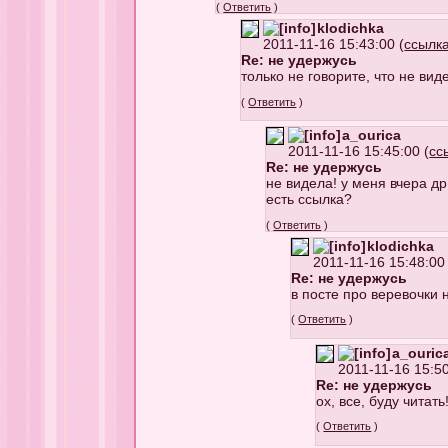
(
Ответить
)
klodichka
2011-11-16 15:43:00 (
ссылк
Re: не удержусь
только не говорите, что не в
(
Ответить
)
a_ourica
2011-11-16 15:45:00 (
сс
Re: не удержусь
не видела! у меня вчера др
есть ссылка?
(
Ответить
)
klodichka
2011-11-16 15:48:00 
Re: не удержусь
в посте про веревочки 
(
Ответить
)
a_ouric
2011-11-16 15:50
Re: не удержусь
ох, все, буду читать
(
Ответить
)