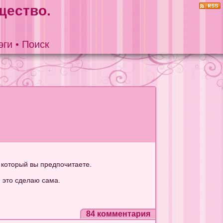
щество.
эги
•
Поиск
, который вы предпочитаете.
 это сделаю сама.
84 комментария