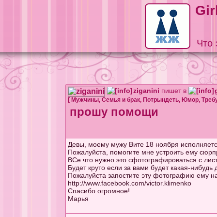
Gir
Что 
ziganini
пишет в
[
Мужчины
,
Семья и брак
,
Потрындеть
,
Юмор
,
Треб
прошу помощи
Девы, моему мужу Вите 18 ноября исполняетс
Пожалуйста, помогите мне устроить ему сюрп
ВСе что нужно это сфотографироваться с лист
Будет круто если за вами будет какая-нибудь
Пожалуйста запостите эту фотографию ему на
http://www.facebook.com/victor.klimenko
Спасибо огромное!
Марья