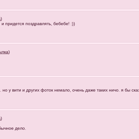
а
)
 и придется поздравлять, бебебе! :))
ылка
)
)
 но у вити и других фоток немало, очень даже таких ничо. я бы сказ
а
)
обычное дело.