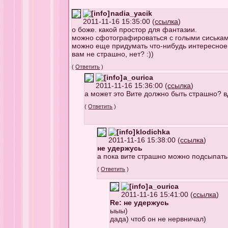
nadia_yacik
2011-11-16 15:35:00 (
ссылка
)
о боже. какой простор для фантазии.
можно сфотографироваться с голыми сиськам
можно еще придумать что-нибудь интересное
вам не страшно, нет? :))
(
Ответить
)
a_ourica
2011-11-16 15:36:00 (
ссылка
)
а может это Вите должно быть страшно? в
(
Ответить
)
klodichka
2011-11-16 15:38:00 (
ссылка
)
не удержусь
а пока вите страшно можно подсыпать 
(
Ответить
)
a_ourica
2011-11-16 15:41:00 (
ссылка
)
Re: не удержусь
ыыы)
дада) чтоб он не нервничал)