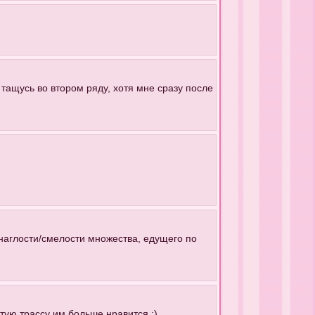
 тащусь во втором ряду, хотя мне сразу после
 наглости/смелости множества, едущего по
стую трассу им больше нравится :)