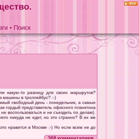
щество.
эги
•
Поиск
ли какую-то разницу для своих маршрутов?
з машины в троллейбус? :-)
самый свободный день - понедельник, а самые
 как гордый представитель офисного планктона
 не воспользоваться и не съездить по делам).
то никуда не едет, но это странно? В их же
то нравится в Москве :-) Но если всем не до
368 комментариев