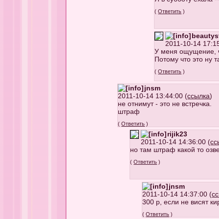
(
Ответить
)
beautys
2011-10-14 17:15
У меня ощущение, ч
Потому что это ну т
(
Ответить
)
jnsm
2011-10-14 13:44:00 (
ссылка
)
не отнимут - это не встречка.
штраф
(
Ответить
)
rijik23
2011-10-14 14:36:00 (
сс
но там штраф какой то озв
(
Ответить
)
jnsm
2011-10-14 14:37:00 (
с
300 р, если не висят к
(
Ответить
)