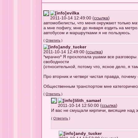
evilka
2011-10-14 12:49:00 (
ссылка
)
автомобилисты, что меня окружают только мато
а мне пофигу, мне до января ездить на метро
автобусом и маршрутками я не пользуюсь.
(
Ответить
)
andy_tucker
2011-10-14 12:49:00 (
ссылка
)
*мрачно* Я прохлопала ушами все разговоры 
свободности
(относительной, потому что, ясное дело, я та
Про вторник и четверг чистая правда, почему 
Общественным транспортом мне категорически
(
Ответить
)
lilith_samael
2011-10-14 12:50:00 (
ссылка
)
И вас не смущали кирпичи, висящие над э
(
Ответить
)
andy_tucker