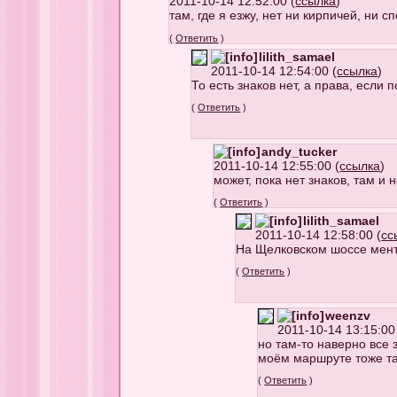
2011-10-14 12:52:00 (
ссылка
)
там, где я езжу, нет ни кирпичей, ни 
(
Ответить
)
lilith_samael
2011-10-14 12:54:00 (
ссылка
)
То есть знаков нет, а права, если
(
Ответить
)
andy_tucker
2011-10-14 12:55:00 (
ссылка
)
может, пока нет знаков, там и 
(
Ответить
)
lilith_samael
2011-10-14 12:58:00 (
сс
На Щелковском шоссе менто
(
Ответить
)
weenzv
2011-10-14 13:15:00
но там-то наверно все 
моём маршруте тоже та
(
Ответить
)