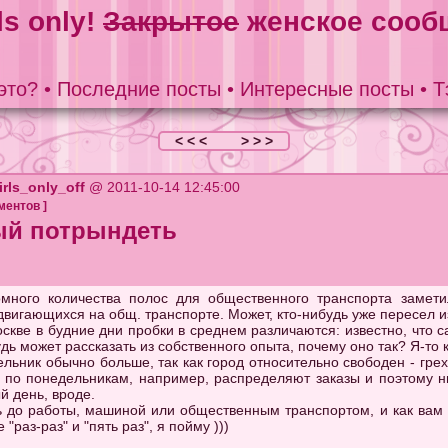
ls only!
Закрытое
женское сооб
это?
•
Последние посты
•
Интересные посты
•
Т
< < <
> > >
irls_only_off
@ 2011-10-14 12:45:00
ментов
]
ый потрындеть
омного количества полос для общественного транспорта замети
вигающихся на общ. транспорте. Может, кто-нибудь уже пересел и
оскве в будние дни пробки в среднем различаются: известно, что 
будь может рассказать из собственного опыта, почему оно так? Я-то
льник обычно больше, так как город относительно свободен - грех
по понедельникам, например, распределяют заказы и поэтому ник
й день, вроде.
ь до работы, машиной или общественным транспортом, и как вам э
раз-раз" и "пять раз", я пойму )))