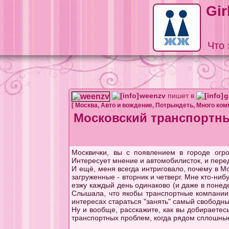
Gir
Что 
weenzv
пишет в
g
[
Москва
,
Авто и вождение
,
Потрындеть
,
Много ком
Московский транспортн
Москвички, вы с появлением в городе огр
Интересует мнение и автомобилисток, и перед
И ещё, меня всегда интриговало, почему в М
загруженные - вторник и четверг. Мне кто-ни
езжу каждый день одинаково (и даже в понеде
Слышала, что якобы транспортные компании 
интересах стараться "занять" самый свободны
Ну и вообще, расскажите, как вы добираетес
транспортных проблем, когда рядом сплошные "