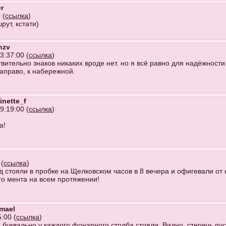
r
 (
ссылка
)
рут, кстати)
nzv
3:37:00 (
ссылка
)
твительно знаков никаких вроде нет. но я всё равно для надёжности
направо, к набережной.
inette_f
9:19:00 (
ссылка
)
а!
 (
ссылка
)
д стояли в пробке на Щелковском часов в 8 вечера и офигевали от
го мента на всем протяжении!
amael
:00 (
ссылка
)
-- буквально у каждого фонарного столба стояли. Видно, стеречь пу