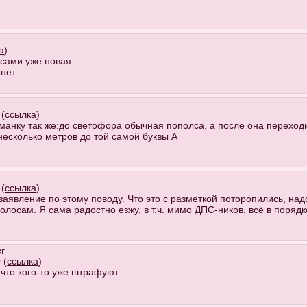
а
)
осами уже новая
 нет
 (
ссылка
)
манку так же:до светофора обычная пополса, а после она переходит
несколько метров до той самой буквы А
 (
ссылка
)
явление по этому поводу. Что это с разметкой поторопились, надо
олосам. Я сама радостно езжу, в т.ч. мимо ДПС-ников, всё в порядк
r
 (
ссылка
)
, что кого-то уже штрафуют