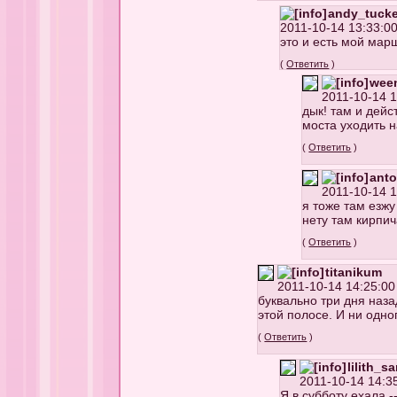
andy_tucke
2011-10-14 13:33:00
это и есть мой марш
(
Ответить
)
wee
2011-10-14 1
дык! там и дейс
моста уходить 
(
Ответить
)
anto
2011-10-14 1
я тоже там езжу
нету там кирпич
(
Ответить
)
titanikum
2011-10-14 14:25:00
буквально три дня наза
этой полосе. И ни одно
(
Ответить
)
lilith_s
2011-10-14 14:35
Я в субботу ехала 