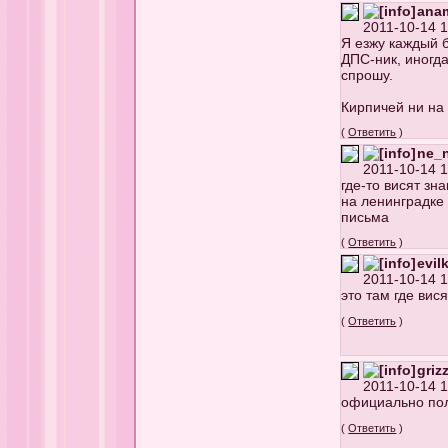
ana
2011-10-14 1
Я езжу каждый 
ДПС-ник, иногда
спрошу.
Кирпичей ни на 
(
Ответить
)
ne_
2011-10-14 1
где-то висят зна
на ленинградке 
письма
(
Ответить
)
evil
2011-10-14 1
это там где вис
(
Ответить
)
griz
2011-10-14 1
официально пол
(
Ответить
)