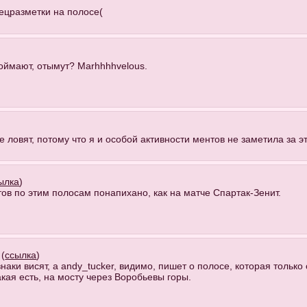
спецразметки на полосе(
 поймают, отымут? Marhhhhvelous.
не ловят, потому что я и особой активности ментов не заметила за э
ылка
)
в по этим полосам понапихано, как на матче Спартак-Зенит.
 (
ссылка
)
знаки висят, а andy_tucker, видимо, пишет о полосе, которая тольк
кая есть, на мосту через Воробьевы горы.