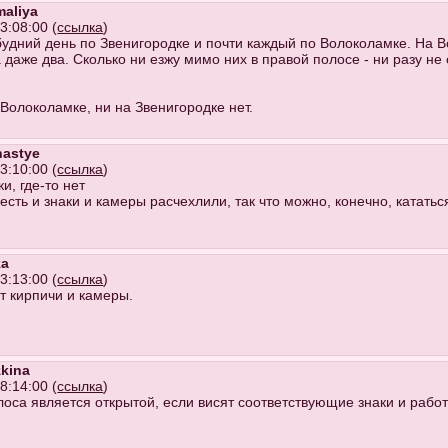
maliya
3:08:00 (
ссылка
)
будний день по Звенигородке и почти каждый по Волоколамке. На В
 даже два. Сколько ни езжу мимо них в правой полосе - ни разу н
Волоколамке, ни на Звенигородке нет.
nastye
3:10:00 (
ссылка
)
ки, где-то нет
есть и знаки и камеры расчехлили, так что можно, конечно, кататьс
ka
3:13:00 (
ссылка
)
ят кирпичи и камеры.
zkina
8:14:00 (
ссылка
)
оса является открытой, если висят соответствующие знаки и раб