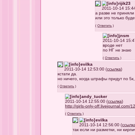
rijik23
2011-10-14 15:44
а разве не принял
или это только буде
(
Ответить
)
jnsm
2011-10-14 15:4
вроде нет
по НГ не знаю
(
Ответить
)
evilka
2011-10-14 12:53:00 (
ссылка
)
кстати да.
но ничего, когда штрафы придут по 5к
(
Ответить
)
andy_tucker
2011-10-14 12:55:00 (
ссылка
)
http://girls-only-off.livejournal.com/1
(
Ответить
)
evilka
2011-10-14 12:56:00 (
ссылк
так если ни разметки, ни кирп