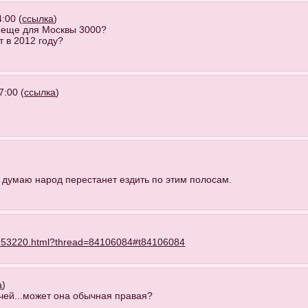
:00 (
ссылка
)
и еще для Москвы 3000?
т в 2012 году?
7:00 (
ссылка
)
, думаю народ перестанет ездить по этим полосам.
253220.html?thread=84106084#t84106084
а
)
ичей...может она обычная правая?