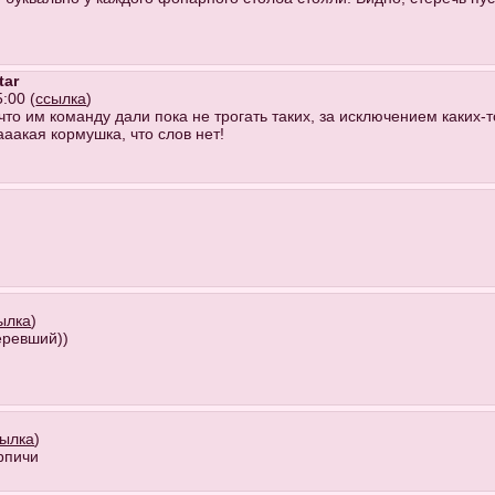
tar
:00 (
ссылка
)
то им команду дали пока не трогать таких, за исключением каких-т
ааакая кормушка, что слов нет!
ылка
)
еревший))
сылка
)
ирпичи