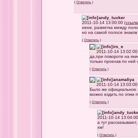
(
Ответить
)
andy_tucker
2011-10-14 13:00:00 (
ссылк
нене, разметка между пол
но на самой полосе знаков
(
Ответить
)
irs_e
2011-10-14 13:02:00
да,при повороте на яки
только проехав по ней 
(
Ответить
)
anamaliya
2011-10-14 13:03:00
Было же официальное за
можно ездить по этим п
(
Ответить
)
andy_tucke
2011-10-14 13:04:00
а тут рассказывают
хм!
(
Ответить
)