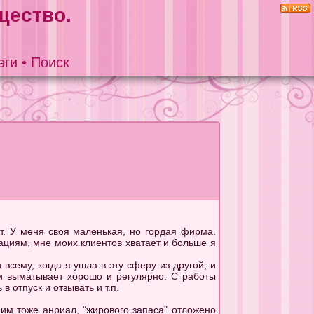
щество.
эги
•
Поиск
т. У меня своя маленькая, но гордая фирма.
дациям, мне моих клиентов хватает и больше я
сему, когда я ушла в эту сферу из другой, и
т и выматывает хорошо и регулярно. С работы
 отпуск и отзывать и т.п.
ним тоже анриал, "жирового запаса" отложено