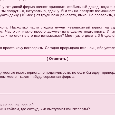
 "ну вот давай фирма начнет приносить стабильный доход, тогда я 
нты попрут - я, натурально, сдохну. Я и так на пределе возможнос
чать дочку (10 мес.) от груди пока рановато, имхо. Но проверить, 
хочу. Насколько часто людям нужен независимый юрист на сде
у. Часто ли нужно просто документы к сделке подготовить. И т.
в и не стоит в это все ввязываться? Мне нужно делать 3-5 сдело
, я просто хочу поговорить. Сегодня прорыдала всю ночь, ибо устала
(
Ответить
)
одимостью иметь юриста по недвижимости, но если бы вдруг припе
ром месте - какая-нибудь серьезная фирма.
бы не пошли, верно?
и к сайтам, где сотрудники выступают как эксперты?