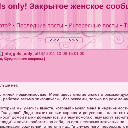
ls only!
Закрытое
женское сооб
это?
•
Последние посты
•
Интересные посты
•
Т
< < <
> > >
girls_only_off
@ 2011-10-08 15:01:00
я
,
Юридические вопросы
]
ольше нет.
 с жилой недвижимостью. Меня здесь многие знают и рекомендую
м, работаю весьма эпизодически, без рекламы, только по рекомен
оторым мы учились вместе, который научил меня в недвижимости в
о "на дядю". Дядя платит деньги хорошо и регулярно, только во
носит домой пачки документов, и я ему помогаю, ему могут звонить в
 дяди" и начать работать на себя, но есть несколько ключевых но.
рживаем родителей, а не они нас, "в случае чего" переехать к 