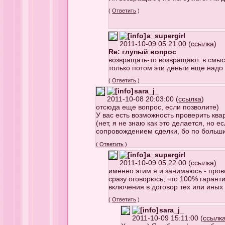
(
Ответить
)
a_supergirl
2011-10-09 05:21:00 (
ссылка
)
Re: глупый вопрос
возвращать-то возвращают. в смыс
только потом эти деньги еще надо 
(
Ответить
)
sara_j_
2011-10-08 20:03:00 (
ссылка
)
отсюда еще вопрос, если позволите)
У вас есть возможность проверить ква
(нет, я не знаю как это делается, но
сопровождением сделки, бо по больши
(
Ответить
)
a_supergirl
2011-10-09 05:22:00 (
ссылка
)
именно этим я и занимаюсь - про
сразу оговорюсь, что 100% гаранти
включения в договор тех или иных
(
Ответить
)
sara_j_
2011-10-09 15:11:00 (
ссылк