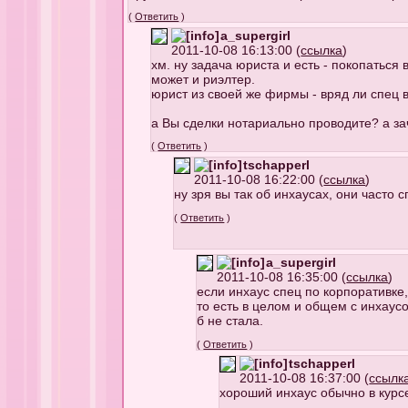
(
Ответить
)
a_supergirl
2011-10-08 16:13:00 (
ссылка
)
хм. ну задача юриста и есть - покопаться
может и риэлтер.
юрист из своей же фирмы - вряд ли спец 
а Вы сделки нотариально проводите? а з
(
Ответить
)
tschapperl
2011-10-08 16:22:00 (
ссылка
)
ну зря вы так об инхаусах, они часто 
(
Ответить
)
a_supergirl
2011-10-08 16:35:00 (
ссылка
)
если инхаус спец по корпоративке,
то есть в целом и общем с инхаус
б не стала.
(
Ответить
)
tschapperl
2011-10-08 16:37:00 (
ссылк
хороший инхаус обычно в курс