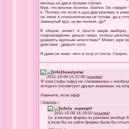
месяца на два в лучшем случае.
Муж, что вполне логично, боится. Он говорит
я. Потому что если я щаз дам рекламу и клие
на няню я психологически не готова, да и отлу
Замкнутый круг, ну вы поняли, да?
В общем, может, я просто какую выборку 
сопровождение деньги сверх оплаты риэлтер
доверять крупным агентствам? Может, муж пра
действия - дефолт-сити.
Я даже не знаю, чего я хочу от поста. Скорее
beautystar
2011-10-08 15:22:00 (
ссылка
)
Я пока (тьфу-тьфу) не сталкивалась с необх
которого посоветуют друзья-знакомые, на вто
Извините, если офф
(
Ответить
)
a_supergirl
2011-10-08 16:18:00 (
ссылка
)
т.е. в мелкую фирму по рекламе вообще 
а если бы на сайте фирмы были бы отсылк