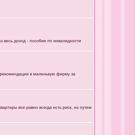
 а весь доход - пособие по инвалидности
по рекомендации в маленькую фирму за
вартиры все равно всегда есть риск, но путем