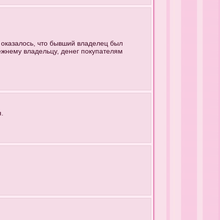
м оказалось, что бывший владелец был
ежнему владельцу, денег покупателям
я.