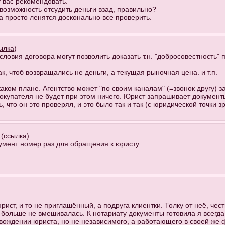
 вас рекомендовать.
возможность отсудить деньги взад, правильно?
а просто ленятся досконально все проверить.
ылка
)
условия договора могут позволить доказать т.н. "добросовестность" 
к, чтоб возвращались не деньги, а текущая рыночная цена. и т.п.
 каком плане. Агентство может "по своим каналам" (=звонок другу)
у покупателя не будет при этом ничего. Юрист запрашивает докумен
, что он это проверял, и это было так и так (с юридической точки 
 (
ссылка
)
гумент номер раз для обращения к юристу.
ист, и то не приглашённый, а подруга клиентки. Толку от неё, чес
 больше не вмешивалась. К нотариату документы готовила я всегда
вождении юриста, но не независимого, а работающего в своей же 