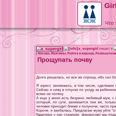
Gir
Что 
a_supergirl
пишет в
[
Москва
,
Мужчины
,
Работа и карьера
,
Размышлени
Прощупать почву
Долго решалась, но все же спрошу, ибо сил б
Я юрист, занимаюсь, в том числе, сделками
Сейчас я сижу в отпуске по уходу за ребенко
всяко не потяну.
А еще у меня есть безумно любимый муж, с к
который, по сути, занимается тем же, тольк
человек приходит ближе к полуночи, часто при
Короче, я заебалась. Предлагаю мужу уйти "от
Квартира у нас съемная, финансово мы подде