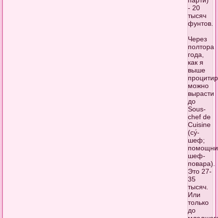
- 20
тысяч
фунтов.
Через
полтора
года,
как я
выше
процитир
можно
вырасти
до
Sous-
chef de
Cuisine
(су́-
шеф;
помощни
шеф-
повара).
Это 27-
35
тысяч.
Или
только
до
младшег