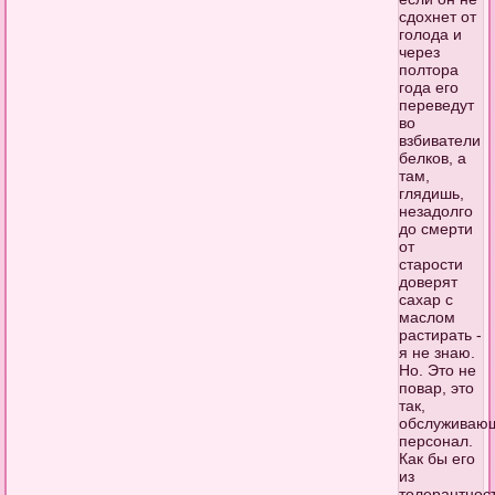
сдохнет от
голода и
через
полтора
года его
переведут
во
взбиватели
белков, а
там,
глядишь,
незадолго
до смерти
от
старости
доверят
сахар с
маслом
растирать -
я не знаю.
Но. Это не
повар, это
так,
обслуживаю
персонал.
Как бы его
из
толерантнос