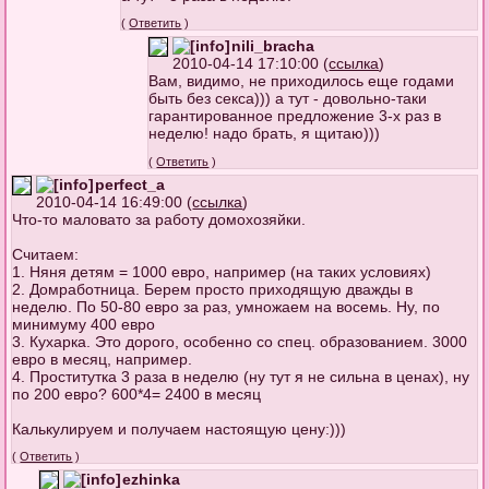
(
Ответить
)
nili_bracha
2010-04-14 17:10:00 (
ссылка
)
Вам, видимо, не приходилось еще годами
быть без секса))) а тут - довольно-таки
гарантированное предложение 3-х раз в
неделю! надо брать, я щитаю)))
(
Ответить
)
perfect_a
2010-04-14 16:49:00 (
ссылка
)
Что-то маловато за работу домохозяйки.
Считаем:
1. Няня детям = 1000 евро, например (на таких условиях)
2. Домработница. Берем просто приходящую дважды в
неделю. По 50-80 евро за раз, умножаем на восемь. Ну, по
минимуму 400 евро
3. Кухарка. Это дорого, особенно со спец. образованием. 3000
евро в месяц, например.
4. Проститутка 3 раза в неделю (ну тут я не сильна в ценах), ну
по 200 евро? 600*4= 2400 в месяц
Калькулируем и получаем настоящую цену:)))
(
Ответить
)
ezhinka