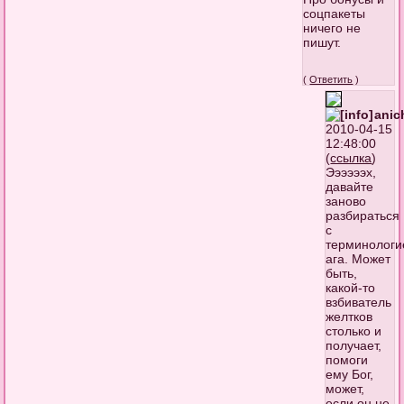
соцпакеты
ничего не
пишут.
(
Ответить
)
anic
2010-04-15
12:48:00
(
ссылка
)
Ээээээх,
давайте
заново
разбираться
с
терминологи
ага. Может
быть,
какой-то
взбиватель
желтков
столько и
получает,
помоги
ему Бог,
может,
если он не