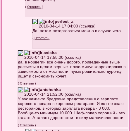
(
Ответить
)
perfect_a
2010-04-14 17:04:00 (
ссылка
)
Да, потом поторговаться можно в случае чего
(
Ответить
)
klavisha
2010-04-14 17:58:00 (
ссылка
)
да. в норвегии все очень дорого. приведенные выше
рассчеты в целом верные. плюс-минус корректировка в
зависимости от местности. чувак решительно дурочку
ищет и сэкономить хочет.
(
Ответить
)
anichchka
2010-04-14 21:52:00 (
ссылка
)
У вас какие-то бредовые представления о зарплате
хорошего повара в хорошем ресторане. Я вот не знаю
ресторанов, в которых зарплата повара - 3 000.
Вообще-то минимум 10 000. Шеф-повар хороший - это
талант. А талант дорого стоит в силу малочисленности
(
Ответить
)