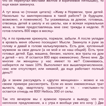
что он перепутал местами желтое и коричневое пятнышко), то
еще какая замануха.
А тут вона чо (точная цитата): «Живу в Норвегии, трое детей.
Насколько ты заинтересована в такой работе? (в будущем,
возможно, и поженимся). Ты ухаживаешь за домом, готовишь,
отвозишь детей в школу и из школы, как и всякая нормальная
жена, а также предоставляешь мне секс трижды в неделю. Я
готов платить 800 евро в месяц»
Ну, я по привычке хрюкнула, поржали, забыли. А после укладки
в кровать меня обычно посещают Мысли. Закинула я руки за
голову и давай в голове калькулировать. Есть дом, купленный
мужиком за свои деньги (а не мой и не наш общий). Есть трое
готовых детей. Еда, машина, бензин, налоги, все траты на дом
и детей – его. И остается 800 евро ежемесячно. Лично мне. Да
многие ли женщины у нас имеют то же? Сомневаюсь,
наберется ли таких 10%. Выполняют все вышеперечисленное,
секс или отсутствует, или никакой, да еще работают полный
день!!!
Да и зачем рассуждать о «других женщинах» - можно и на
своем примере рассмотреть. Если из моих ежемесячных трат
вычесть еду, квартплату, транспорт и т.п. - «чистыми»-то
остается отнюдь не 800! Небось 300 от силы.
Так что вечером мы с кузиною пришли к выводу, что это
неплохое предложение, а с утра я вообще уже его хочу :) Две