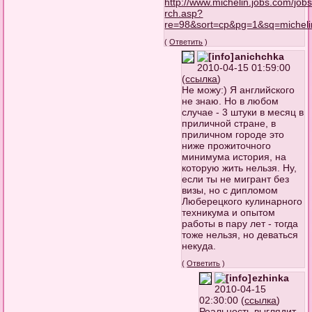
http://www.michelin.jobs.com/job
rch.asp?
re=98&sort=cp&pg=1&sq=micheli
(
Ответить
)
anichchka
2010-04-15 01:59:00
(
ссылка
)
Не можу:) Я английского
не знаю. Но в любом
случае - 3 штуки в месяц в
приличной стране, в
приличном городе это
ниже прожиточного
минимума история, на
которую жить нельзя. Ну,
если ты не мигрант без
визы, но с дипломом
Люберецкого кулинарного
техникума и опытом
работы в пару лет - тогда
тоже нельзя, но деваться
некуда.
(
Ответить
)
ezhinka
2010-04-15
02:30:00 (
ссылка
)
Реальность выглядит