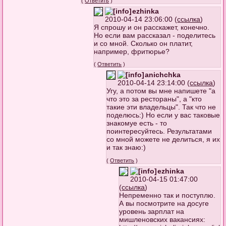
(
Ответить
)
ezhinka
2010-04-14 23:06:00 (
ссылка
)
Я спрошу и он расскажет, конечно.
Но если вам рассказал - поделитесь
и со мной. Сколько он платит,
например, фритюрье?
(
Ответить
)
anichchka
2010-04-14 23:14:00 (
ссылка
)
Угу, а потом вы мне напишете "а
что это за рестораны", а "кто
такие эти владельцы". Так что не
поделюсь:) Но если у вас таковые
знакомуе есть - то
поинтересуйтесь. Результатами
со мной можете не делиться, я их
и так знаю:)
(
Ответить
)
ezhinka
2010-04-15 01:47:00
(
ссылка
)
Непременно так и поступлю.
А вы посмотрите на досуге
уровень зарплат на
мишленовских вакансиях: