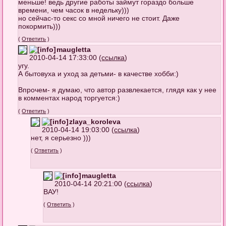
меньше! ведь другие работы займут гораздо больше
времени, чем часок в недельку)))
но сейчас-то секс со мной ничего не стоит. Даже
покормить)))
(
Ответить
)
maugletta
2010-04-14 17:33:00 (
ссылка
)
угу.
А бытовуха и уход за детьми- в качестве хобби:)
Впрочем- я думаю, что автор развлекается, глядя как у нее
в комментах народ торгуется:)
(
Ответить
)
zlaya_koroleva
2010-04-14 19:03:00 (
ссылка
)
нет, я серьезно )))
(
Ответить
)
maugletta
2010-04-14 20:21:00 (
ссылка
)
ВАУ!
(
Ответить
)