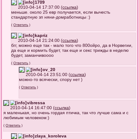
1709
2010-04-14 17:37:00 (
ссылка
)
меньше. около 25 евр получается, если вычесть
стандартную зп няни-домработницы :)
(
Ответить
)
kapriz
2010-04-14 21:24:00 (
ссылка
)
бгг, можно еще так - мало того что 800ойро, да в Норвегии,
да еще и кормить будет, так еще и секс трижды в неделю
будет, заманчивоооо
(
Ответить
)
ov_20
2010-04-14 23:51:00 (
ссылка
)
можно-то всячески, спору нет )
(
Ответить
)
vibressa
2010-04-14 16:47:00 (
ссылка
)
я маленькая, но очень гордая птичка, так что лучше сама и с
любимым человеком:)
(
Ответить
)
zlaya_koroleva