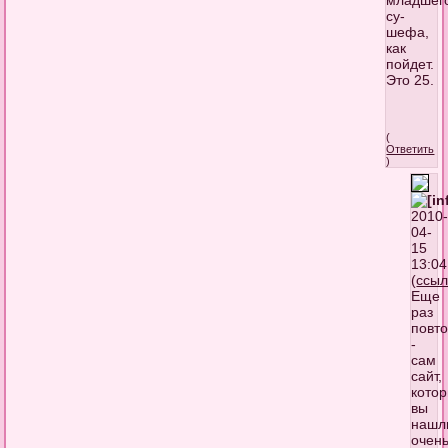
су-
шефа,
как
пойдет.
Это 25.
(
Ответить
)
2010
04-
15
13:04
(
ссыл
Еще
раз
повт
-
сам
сайт,
кото
вы
нашл
очен