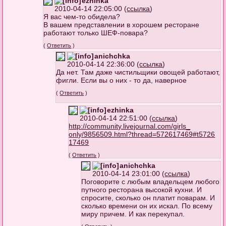
ezhinka
2010-04-14 22:05:00 (
ссылка
)
Я вас чем-то обидела?
В вашем представлении в хорошем ресторане
работают только ШЕФ-повара?
(
Ответить
)
anichchka
2010-04-14 22:36:00 (
ссылка
)
Да нет. Там даже чистильщики овощей работают,
фигли. Если вы о них - то да, наверное
(
Ответить
)
ezhinka
2010-04-14 22:51:00 (
ссылка
)
http://community.livejournal.com/girls_
only/9856509.html?thread=572617469#t5726
17469
(
Ответить
)
anichchka
2010-04-14 23:01:00 (
ссылка
)
Поговорите с любым владельцем любого
путного ресторана высокой кухни. И
спросите, сколько он платит поварам. И
сколько времени он их искал. По всему
миру причем. И как перекупал.