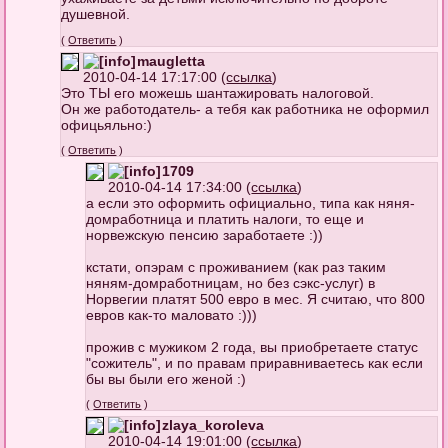
душевной.
(
Ответить
)
maugletta
2010-04-14 17:17:00 (
ссылка
)
Это ТЫ его можешь шантажировать налоговой.
Он же работодатель- а тебя как работника не оформил
офицьяльно:)
(
Ответить
)
1709
2010-04-14 17:34:00 (
ссылка
)
а если это оформить официально, типа как няня-
домработница и платить налоги, то еще и
норвежскую пенсию заработаете :))
кстати, опэрам с проживанием (как раз таким
няням-домработницам, но без сэкс-услуг) в
Норвегии платят 500 евро в мес. Я считаю, что 800
евров как-то маловато :)))
прожив с мужиком 2 года, вы приобретаете статус
"сожитель", и по правам приравниваетесь как если
бы вы были его женой :)
(
Ответить
)
zlaya_koroleva
2010-04-14 19:01:00 (
ссылка
)