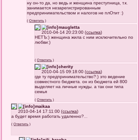
ну он-то да, но ведь и женщина преступница, т.к.
занимается незарегистрированным
предпринимательством и налогов не плОтит :)
(
Ответить
)
maugletta
2010-04-14 20:23:00 (
ссылка
)
НЕТЪ:) женщина жила с ним исключительно по
любви:)
(
Ответить
)
cherity
2010-04-15 09:18:00 (
ссылка
)
где ту предпринимательство?:) это ведение
совместного бюджета. он из бюджета ей 800
выделяет на личные нужды. а так они типа
семья
(
Ответить
)
maikaa
2010-04-14 17:11:00 (
ссылка
)
а будет время работать удаленно?...
(
Ответить
)
nili_bracha