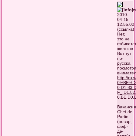
e
2010-
04-15
12:55:00
(
ссылка
)
Нет,
это не
взбивате
желтков.
Вот тут
по-
русски,
посмотр
внимател
http://ru
0%BE%D0
0.D1.83.
F_.D1.82
0.BE.D0.
Ваканси
Chef de
Partie
(повар;
ше́ф-
де-
парти́)