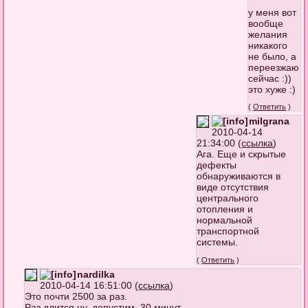
у меня вот
вообще
желания
никакого
не было, а
переезжаю
сейчас :))
это хуже :)
(
Ответить
)
milgrana
2010-04-14
21:34:00 (
ссылка
)
Ага. Еще и скрытые
дефекты
обнаруживаются в
виде отсутствия
центрального
отопления и
нормальной
транспортной
системы.
(
Ответить
)
nardilka
2010-04-14 16:51:00 (
ссылка
)
Это почти 2500 за раз.
Раз длится ну, допустим, 30 минут.