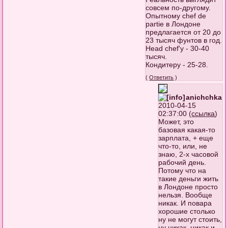
совсем по-другому.
Опытному chef de
partie в Лондоне
предлагается от 20 до
23 тысяч фунтов в год.
Head chef'у - 30-40
тысяч.
Кондитеру - 25-28.
(
Ответить
)
anichchka
2010-04-15
02:37:00 (
ссылка
)
Может, это
базовая какая-то
зарплата, + еще
что-то, или, не
знаю, 2-х часовой
рабочий день.
Потому что на
такие деньги жить
в Лондоне просто
нельзя. Вообще
никак. И повара
хорошие столько
ну не могут стоить,
ну никак, никак и