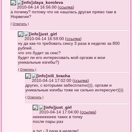
zlaya_koroleva
2010-04-14 16:56:00 (
ссылка
)
а почему? потому что не нашлась другая прямо там в
Норвегии?
(
Ответить
)
just_girl
2010-04-14 16:59:00 (
ссылка
)
ну да как-то требовать сексу 3 раза в неделю за 800
рублей...
что это будет за секс?
будет ли его интересовать мой оргазм и мои
уникальные изгибы?)
(
Ответить
)
nili_bracha
2010-04-14 17:02:00 (
ссылка
)
других, с которыми забесплатно))), оргазм и
уникальные изгибы тоже не сильно интересуют))))
(
Ответить
)
just_girl
2010-04-14 17:04:00 (
ссылка
)
неееееееее таких в топку
после пары раз
а тут - 3 раза в неделю!