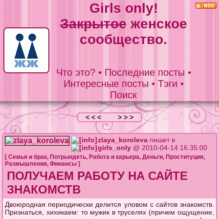
Girls only!
Закрытое
женское
сообщество.
Что это?
•
Последние посты
•
Интересные посты
•
Тэги
•
Поиск
< < <
> > >
zlaya_koroleva
пишет в
girls_only
@ 2010-04-14 16:35:00
[
Семья и брак
,
Потрындеть
,
Работа и карьера
,
Деньги
,
Проституция
,
Размышления
,
Финансы
]
ПОЛУЧАЕМ РАБОТУ НА САЙТЕ
ЗНАКОМСТВ
Двоюродная периодически делится уловом с сайтов знакомств.
Признаться, хихикаем: то мужик в труселях (причем ощущение,