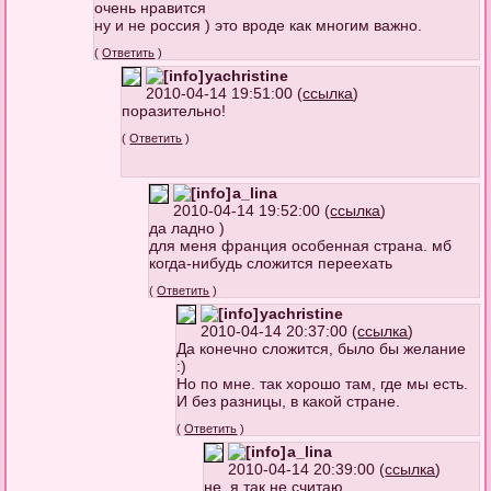
очень нравится
ну и не россия ) это вроде как многим важно.
(
Ответить
)
yachristine
2010-04-14 19:51:00 (
ссылка
)
поразительно!
(
Ответить
)
a_lina
2010-04-14 19:52:00 (
ссылка
)
да ладно )
для меня франция особенная страна. мб
когда-нибудь сложится переехать
(
Ответить
)
yachristine
2010-04-14 20:37:00 (
ссылка
)
Да конечно сложится, было бы желание
:)
Но по мне. так хорошо там, где мы есть.
И без разницы, в какой стране.
(
Ответить
)
a_lina
2010-04-14 20:39:00 (
ссылка
)
не, я так не считаю