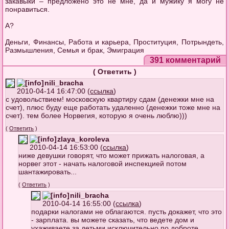
закавыки – предложено это не мне, да и мужику я могу не
понравиться.
А?
Деньги, Финансы, Работа и карьера, Проституция, Потрындеть,
Размышления, Семья и брак, Эмиграция
391 комментарий
(
Ответить
)
nili_bracha
2010-04-14 16:47:00 (
ссылка
)
с удовольствием! московскую квартиру сдам (денежки мне на
счет), плюс буду еще работать удаленно (денежки тоже мне на
счет). тем более Норвегия, которую я очень люблю)))
(
Ответить
)
zlaya_koroleva
2010-04-14 16:53:00 (
ссылка
)
ниже девушки говорят, что может прижать налоговая, а
норвег этот - начать налоговой инспекцией потом
шантажировать...
(
Ответить
)
nili_bracha
2010-04-14 16:55:00 (
ссылка
)
подарки налогами не облагаются. пусть докажет, что это
- зарплата. вы можете сказать, что ведете дом и
ухаживаете за детьми исключительно по доброте