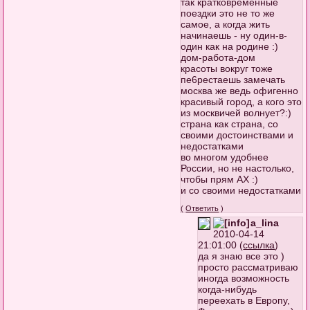
так кратковременные
поездки это не то же
самое, а когда жить
начинаешь - ну один-в-
один как на родине :)
дом-работа-дом
красоты вокруг тоже
пе6рестаешь замечать
москва же ведь офигенно
красивый город, а кого это
из москвичей волнует?:)
страна как страна, со
своими достоинствами и
недостатками
во многом удобнее
России, но не настолько,
чтобы прям АХ :)
и со своими недостатками
(
Ответить
)
a_lina
2010-04-14
21:01:00 (
ссылка
)
да я знаю все это )
просто рассматриваю
иногда возможность
когда-нибудь
переехать в Европу,