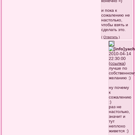
конечно =)
и пока к
сожалению не
настолько,
чтобы взять и
сделать это.
(
Ответить
)
yach
2010-04-14
22:30:00
(
ссылка
)
лучше по
собственном
желанию :)
ну почему
к
сожалению
:)
раз не
настолько,
значит и
тут
неплохо
живется :)