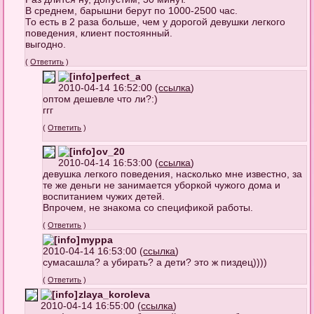
В среднем, барышни берут по 1000-2500 час.
То есть в 2 раза больше, чем у дорогой девушки легкого
поведения, клиент постоянный.
выгодно.
(
Ответить
)
perfect_a
2010-04-14 16:52:00 (
ссылка
)
оптом дешевле что ли?:)
ггг
(
Ответить
)
ov_20
2010-04-14 16:53:00 (
ссылка
)
девушка легкого поведения, насколько мне известно, за
те же деньги не занимается уборкой чужого дома и
воспитанием чужих детей.
Впрочем, не знакома со спецификой работы.
(
Ответить
)
myppa
2010-04-14 16:53:00 (
ссылка
)
сумасашла? а убирать? а дети? это ж пиздец))))
(
Ответить
)
zlaya_koroleva
2010-04-14 16:55:00 (
ссылка
)