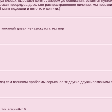
вух словах, вырезают коготь лазером до основания, остается пустой к
ерская процедура довольно распрастраненное явление. мы повезли 
5 минт подошли и поточили когтики:)
 кожаный диван ненавижу их с тех пор
ала) там возникли проблемы серьезнее тк другие друзяь позвонили 
 часть фразы чо