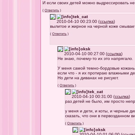
И если своих детей можно выдрессировать не р
(
Ответить
)
tek_cat
2010-04-10 00:23:00 (
ссылка
)
вылитое и жирное на черной коже смывает
(
Ответить
)
oksk
2010-04-10 00:27:00 (
ссылка
)
Не знаю, почему-то их это напрягало.
У меня самой темно-бордовые кожаные 
если что - я их протираю влажными де
Но дети на диванах не рисуют.
(
Ответить
)
tek_cat
2010-04-10 00:31:00 (
ссылка
)
раз детей не было, им просто непр
у меня и дети, и коты, и черные д
сказать, что они в первозданном в
(
Ответить
)
oksk
2010-04-10 01:06:00 (
ссылк