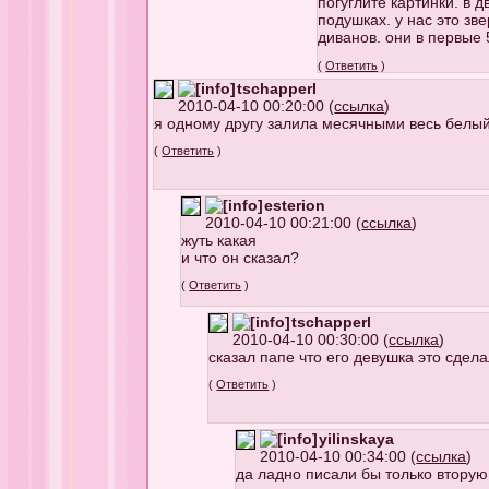
погуглите картинки. в д
подушках. у нас это зв
диванов. они в первые 
(
Ответить
)
tschapperl
2010-04-10 00:20:00 (
ссылка
)
я одному другу залила месячными весь белый
(
Ответить
)
esterion
2010-04-10 00:21:00 (
ссылка
)
жуть какая
и что он сказал?
(
Ответить
)
tschapperl
2010-04-10 00:30:00 (
ссылка
)
сказал папе что его девушка это сдел
(
Ответить
)
yilinskaya
2010-04-10 00:34:00 (
ссылка
)
да ладно писали бы только вторую