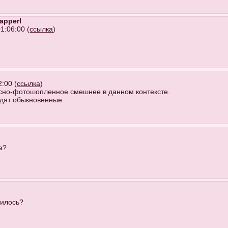
apperl
1:06:00 (
ссылка
)
:00 (
ссылка
)
осно-фотошопленное смешнее в данном контексте.
ядят обыкновенные.
а?
лилось?