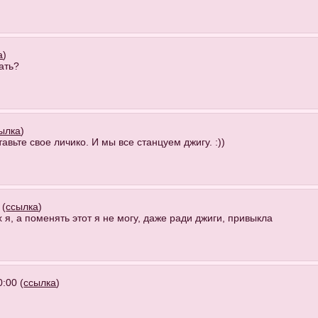
а
)
ать?
ылка
)
тавьте свое личико. И мы все станцуем джигу. :))
 (
ссылка
)
х я, а поменять этот я не могу, даже ради джиги, привыкла
:00 (
ссылка
)