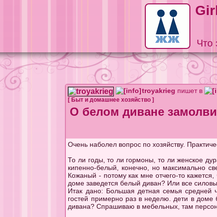
Gir
Что 
troyakrieg
пишет в
[
Быт и домашнее хозяйство
]
О белом диване замолвит
Очень наболел вопрос по хозяйству. Практиче
То ли годы, то ли гормоны, то ли женское дур
кипенно-белый, конечно, но максимально св
Кожаный - потому как мне отчего-то кажется,
доме заведется белый диван? Или все силовы
Итак дано: Большая детная семья средней ч
гостей примерно раз в неделю. дети в доме
дивана? Спрашиваю в мебельных, там персона