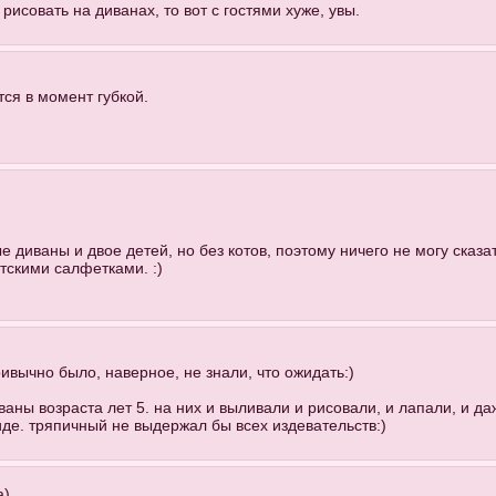
исовать на диванах, то вот с гостями хуже, увы.
ся в момент губкой.
диваны и двое детей, но без котов, поэтому ничего не могу сказат
тскими салфетками. :)
ивычно было, наверное, не знали, что ожидать:)
иваны возраста лет 5. на них и выливали и рисовали, и лапали, и да
иде. тряпичный не выдержал бы всех издевательств:)
а
)