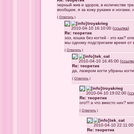
Re: теоретик
черный жив и здоров, в количестве тре
вообщем, я за кожу руками и ногами, 
(
Ответить
)
troyakrieg
2010-04-10 16:10:00 (
ссылка
)
Re: теоретик
эээ, кошка без когтей - это как? о
мы одному подстригаем время от в
(
Ответить
)
tek_cat
2010-04-10 16:45:00 (
ссылк
Re: теоретик
да, лазером когти убраны когти
(
Ответить
)
troyakrieg
2010-04-10 19:02:00 (
сс
Re: теоретик
ого!!! а что вместо них? м
(
Ответить
)
tek_cat
2010-04-10 22:11:00
Re: теоретик