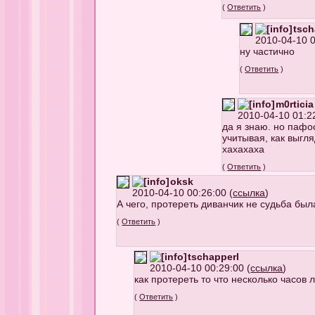
(
Ответить
)
tsch
2010-04-10 0
ну частично
(
Ответить
)
m0rticia
2010-04-10 01:22
да я знаю. но паф
учитывая, как выгл
хахахаха
(
Ответить
)
oksk
2010-04-10 00:26:00 (
ссылка
)
А чего, протереть диванчик не судьба был
(
Ответить
)
tschapperl
2010-04-10 00:29:00 (
ссылка
)
как протереть то что несколько часов 
(
Ответить
)