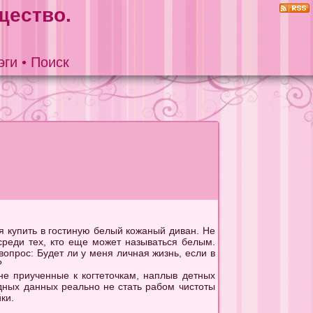
щество.
эги
•
Поиск
тся купить в гостиную белый кожаный диван. Не
среди тех, кто еще может называться белым.
вопрос: Будет ли у меня личная жизнь, если в
?
не приученные к когтеточкам, наплыв детных
дных данных реально не стать рабом чистоты
ки.