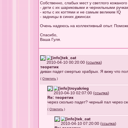
Собственно, слабых мест у светлого кожаного
- дети с их шариковыми и чернильными ручк
- коты с их когтями и не самым великим IQ
- задницы в синих джинсах
Очень надеюсь на коллективный опыт. Помож
Спасибо,
Ваша Гуля.
tek_cat
2010-04-10 00:20:00 (
ссылка
)
теоретик
диван падет смертью храбрых. Я вижу что пол
(
Ответить
)
troyakrieg
2010-04-10 02:07:00 (
ссылка
)
Re: теоретик
через сколько падет? черный пал через с
(
Ответить
)
tek_cat
2010-04-10 07:20:00 (
ссылка
)