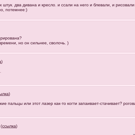
х штук. два дивана и кресло. и ссали на него и блевали, и рисовали
но, потемнее:)
перирована?
ремени, но он сильнее, сволочь. )
а
)
.
ылка
)
ягкие пальцы или этот лазер как-то когти запаивает-стачивает? рого
 (
ссылка
)