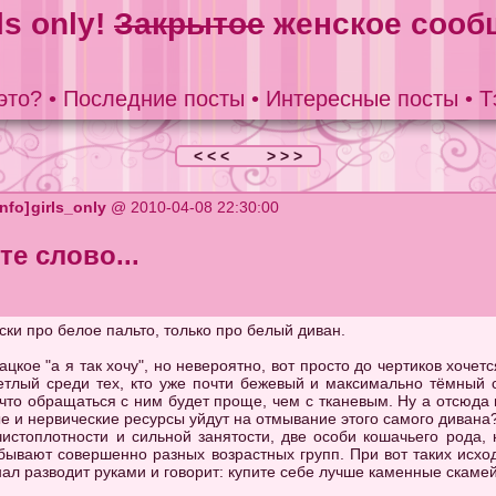
ls only!
Закрытое
женское сооб
это?
•
Последние посты
•
Интересные посты
•
Т
< < <
> > >
girls_only
@ 2010-04-08 22:30:00
е слово...
ски про белое пальто, только про белый диван.
ацкое "а я так хочу", но невероятно, вот просто до чертиков хоче
етлый среди тех, кто уже почти бежевый и максимально тёмный 
 что обращаться с ним будет проще, чем с тканевым. Ну а отсюда 
е и нервические ресурсы уйдут на отмывание этого самого дивана
истоплотности и сильной занятости, две особи кошачьего рода, 
 бывают совершенно разных возрастных групп. При вот таких исхо
л разводит руками и говорит: купите себе лучше каменные скамей