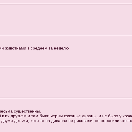
и животнами в среднем за неделю
, весьма существенны.
 к их друзьям и там были черны кожаные диваны, и не было у хозяе
двумя детьми, хотя те на диванах не рисовали, но норовили что-то 