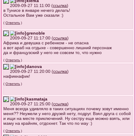
klerka
2009-09-27 11:11:00 (
ссылка
)
в Тунисе в январе нечего делать!
Остальное Вам уже сказали :)
(
Ответить
)
grenoble
2009-09-27 11:17:00 (
ссылка
)
Африка и девушка с ребенком - не опасна
а вот араб на отдыхе - совершенно лишний персонаж
да и французский у него не совсем то, что нужно
(
Ответить
)
danova
2009-09-27 11:20:00 (
ссылка
)
нафикнафик!
(
Ответить
)
kasmataja
2009-09-27 11:25:00 (
ссылка
)
Меня всегда удивляло в таких ситуациях почему зовут именно
меня?? Неужели у него друзей нету, подруг. Взял друга с собой
и ищи на месте приключений. Ну сестру еще можно взять, или
маму на крайняк, отдохнет. Так что no way :)
(
Ответить
)