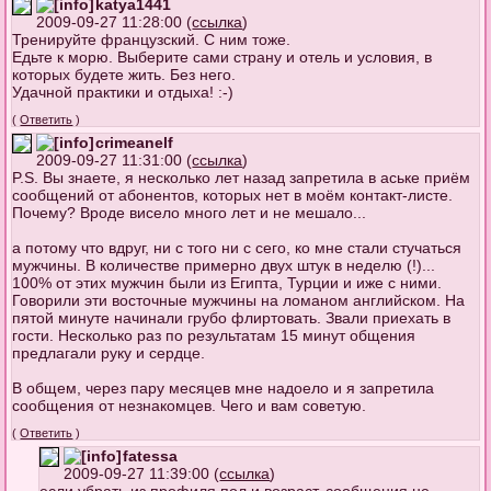
katya1441
2009-09-27 11:28:00 (
ссылка
)
Тренируйте французский. С ним тоже.
Едьте к морю. Выберите сами страну и отель и условия, в
которых будете жить. Без него.
Удачной практики и отдыха! :-)
(
Ответить
)
crimeanelf
2009-09-27 11:31:00 (
ссылка
)
P.S. Вы знаете, я несколько лет назад запретила в аське приём
сообщений от абонентов, которых нет в моём контакт-листе.
Почему? Вроде висело много лет и не мешало...
а потому что вдруг, ни с того ни с сего, ко мне стали стучаться
мужчины. В количестве примерно двух штук в неделю (!)...
100% от этих мужчин были из Египта, Турции и иже с ними.
Говорили эти восточные мужчины на ломаном английском. На
пятой минуте начинали грубо флиртовать. Звали приехать в
гости. Несколько раз по результатам 15 минут общения
предлагали руку и сердце.
В общем, через пару месяцев мне надоело и я запретила
сообщения от незнакомцев. Чего и вам советую.
(
Ответить
)
fatessa
2009-09-27 11:39:00 (
ссылка
)