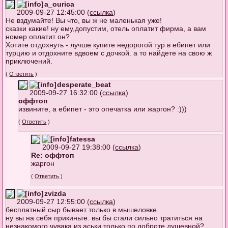
a_ourica
2009-09-27 12:45:00 (
ссылка
)
Не вздумайте! Вы что, вы ж не маленькая уже!
сказки какие! ну ему,допустим, отель оплатит фирма, а вам
номер оплатит он?
Хотите отдохнуть - лучше купите недорогой тур в ебипет или
турцию и отдохните вдвоем с дочкой. а то найдете на свою ж
приключений.
(
Ответить
)
desperate_beat
2009-09-27 16:32:00 (
ссылка
)
оффтоп
извините, а ебипет - это опечатка или жаргон? :)))
(
Ответить
)
fatessa
2009-09-27 19:38:00 (
ссылка
)
Re: оффтоп
жаргон
(
Ответить
)
zvizda
2009-09-27 12:55:00 (
ссылка
)
бесплатный сыр бывает только в мышеловке.
ну вы на себя прикиньте. вы бы стали сильно тратиться на
незнакомого чувака из аськи только по доброте душевной?