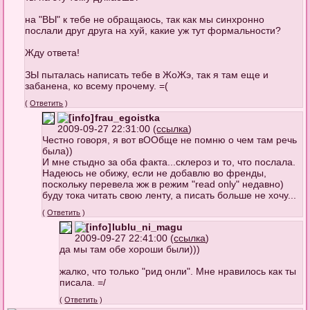
на "ВЫ" к тебе не обращаюсь, так как мы синхронно
послали друг друга на хуй, какие уж тут формальности?
Жду ответа!
ЗЫ пыталась написать тебе в ЖоЖэ, так я там еще и
забанена, ко всему прочему. =(
(
Ответить
)
frau_egoistka
2009-09-27 22:31:00 (
ссылка
)
Честно говоря, я вот вООбще не помню о чем там речь
была))
И мне стыдно за оба факта...склероз и то, что послала.
Надеюсь не обижу, если не добавлю во френды,
поскольку перевела жж в режим "read only" недавно)
буду тока читать свою ленту, а писать больше не хочу...
(
Ответить
)
lublu_ni_magu
2009-09-27 22:41:00 (
ссылка
)
да мы там обе хороши были)))
жалко, что только "рид онли". Мне нравилось как ты
писала. =/
(
Ответить
)