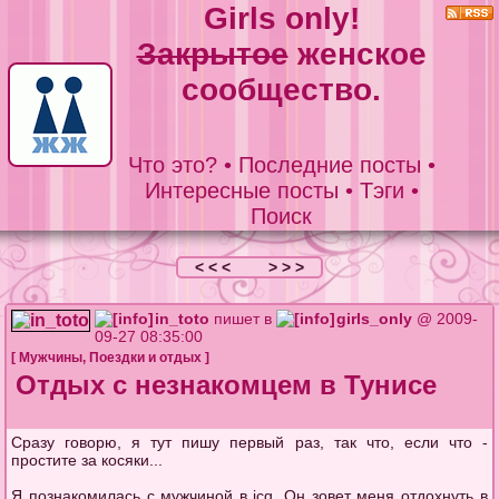
Girls only!
Закрытое
женское
сообщество.
Что это?
•
Последние посты
•
Интересные посты
•
Тэги
•
Поиск
< < <
> > >
in_toto
пишет в
girls_only
@ 2009-
09-27 08:35:00
[
Мужчины
,
Поездки и отдых
]
Отдых с незнакомцем в Тунисе
Сразу говорю, я тут пишу первый раз, так что, если что -
простите за косяки...
Я познакомилась с мужчиной в icq. Он зовет меня отдохнуть в