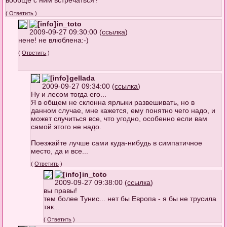
вообще с ним встречаться?
(
Ответить
)
in_toto
2009-09-27 09:30:00 (
ссылка
)
нене! не влюблена:-)
(
Ответить
)
gellada
2009-09-27 09:34:00 (
ссылка
)
Ну и лесом тогда его...
Я в общем не склонна ярлыки развешивать, но в
данном случае, мне кажется, ему понятно чего надо, и
может случиться все, что угодно, особенно если вам
самой этого не надо.
Поезжайте лучше сами куда-нибудь в симпатичное
место, да и все...
(
Ответить
)
in_toto
2009-09-27 09:38:00 (
ссылка
)
вы правы!
тем более Тунис... нет бы Европа - я бы не трусила
так...
(
Ответить
)