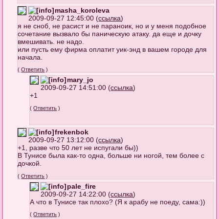
masha_koroleva
2009-09-27 12:45:00 (
ссылка
)
я не сноб, не расист и не параноик, но и у меня подобное
сочетание вызвало бы паническую атаку. да еще и дочку
вмешивать. не надо.
или пусть ему фирма оплатит уик-энд в вашем городе для
начала.
(
Ответить
)
mary_jo
2009-09-27 14:51:00 (
ссылка
)
+1
(
Ответить
)
frekenbok
2009-09-27 13:12:00 (
ссылка
)
+1, разве что 50 лет не испугали бы))
В Тунисе была как-то одна, больше ни ногой, тем более с
дочкой.
(
Ответить
)
pale_fire
2009-09-27 14:22:00 (
ссылка
)
А что в Тунисе так плохо? (Я к арабу не поеду, сама:))
(
Ответить
)