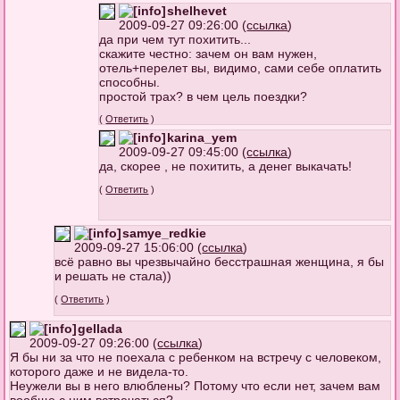
shelhevet
2009-09-27 09:26:00 (
ссылка
)
да при чем тут похитить...
скажите честно: зачем он вам нужен,
отель+перелет вы, видимо, сами себе оплатить
способны.
простой трах? в чем цель поездки?
(
Ответить
)
karina_yem
2009-09-27 09:45:00 (
ссылка
)
да, скорее , не похитить, а денег выкачать!
(
Ответить
)
samye_redkie
2009-09-27 15:06:00 (
ссылка
)
всё равно вы чрезвычайно бесстрашная женщина, я бы
и решать не стала))
(
Ответить
)
gellada
2009-09-27 09:26:00 (
ссылка
)
Я бы ни за что не поехала с ребенком на встречу с человеком,
которого даже и не видела-то.
Неужели вы в него влюблены? Потому что если нет, зачем вам