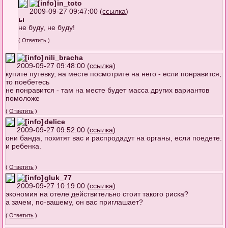
in_toto
2009-09-27 09:47:00 (
ссылка
)
ы
не буду, не буду!
(
Ответить
)
nili_bracha
2009-09-27 09:48:00 (
ссылка
)
купите путевку, на месте посмотрите на него - если понравится,
то поебетесь
не понравится - там на месте будет масса других вариантов
помоложе
(
Ответить
)
delice
2009-09-27 09:52:00 (
ссылка
)
они банда, похитят вас и распродадут на органы, если поедете.
и ребенка.
(
Ответить
)
gluk_77
2009-09-27 10:19:00 (
ссылка
)
экономия на отеле действительно стоит такого риска?
а зачем, по-вашему, он вас приглашает?
(
Ответить
)