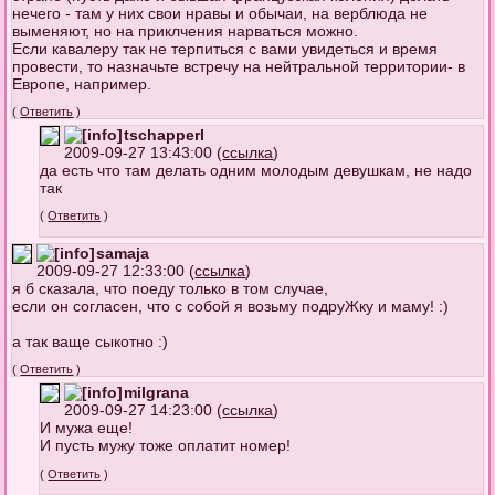
нечего - там у них свои нравы и обычаи, на верблюда не
выменяют, но на приклчения нарваться можно.
Если кавалеру так не терпиться с вами увидеться и время
провести, то назначьте встречу на нейтральной территории- в
Европе, например.
(
Ответить
)
tschapperl
2009-09-27 13:43:00 (
ссылка
)
да есть что там делать одним молодым девушкам, не надо
так
(
Ответить
)
samaja
2009-09-27 12:33:00 (
ссылка
)
я б сказала, что поеду только в том случае,
если он согласен, что с собой я возьму подруЖку и маму! :)
а так ваще сыкотно :)
(
Ответить
)
milgrana
2009-09-27 14:23:00 (
ссылка
)
И мужа еще!
И пусть мужу тоже оплатит номер!
(
Ответить
)