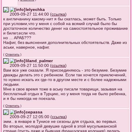
lelyechka
2009-09-27 11:44:00 (
ссылка
)
к англичанину какому-нит я бы скатлась, может быть. Только
при условии,что у меня с собой на всякий случай было бы
достаточное количество денег на самостоятельное проживание
и билет,если что.
но ... АРАБ???
Нафиг, без выяснения дополнительных обстоятельств. Даже из
аськи, наверное, нафиг.
(
Ответить
)
liland_palmer
2009-09-27 11:50:00 (
ссылка
)
Вам все уже сказали. Я присоединяюсь - это безумие. Безумие
дважды делать это с ребенком. Если так хочется приключений,
то нужно искать их где-то в другом месте и с более надежными
людьми.
Мне в свое время тоже в аську писали товарищи, зазывая на
бесплатный отдых в Турцию, но у меня тогда не было ребенка,
и я бы никогда не поехала.
(
Ответить
)
cepassa
2009-09-27 12:05:00 (
ссылка
)
эмм.. в январе в Тунисе не сезоны для отдыха, во первых.
Во вторых, молодой девушке одной в этой мусульманской
стране (пусть даже и бывшая французская колония) делать