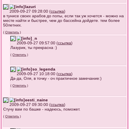
lazuri
2009-09-27 09:28:00 (
ссылка
)
в тунисе своих арабов до попы, если так уж хочется - можно на
месте найти и быстрее, чем до бассейна дойдете. тем более
50летних.
(
Ответить
)
_n
2009-09-27 09:57:00 (
ссылка
)
Лазурик, ты прекрасна :)
(
Ответить
)
so_legenda
2009-09-27 10:18:00 (
ссылка
)
Да-да, Оля, в точку - оч практичное замечание:)
(
Ответить
)
eesti_naine
2009-09-27 09:30:00 (
ссылка
)
Стучу вам по башке - надеюсь, поможет.
(
Ответить
)