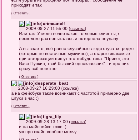
если убрать из профиля пол и возраст, сообщения не
приходят и так
(
Ответить
)
crimeanelf
2009-09-27 11:55:00 (
ссылка
)
Или так. У меня вечно какие-то левые клиенты, я
несколько раз попыталась и потерпела неудачу.
А вы знаете, всё равно случайные люди стучатся редко
(которые не восточные мужчины), а старые знакомые
при авторизации пишут что-нибудь типа: "Привет, это
Вася Пупкин, твой бывший одноклассник" - и про них
сразу всё понятно.
(
Ответить
)
desperate_beat
2009-09-27 16:29:00 (
ссылка
)
а на фейсбуке такие возникают с частотой примерно две
штуки в час ;)
(
Ответить
)
tigra_lily
2009-09-28 13:17:00 (
ссылка
)
и на майспейсе тоже :)
уж про скайп вообще молчу
(
Ответить
)