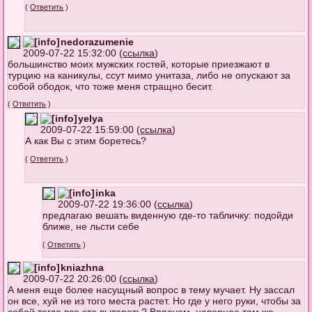
(
Ответить
)
nedorazumenie
2009-07-22 15:32:00 (
ссылка
)
большинство моих мужских гостей, которые приезжают в
турцию на каникулы, ссут мимо унитаза, либо не опускают за
собой ободок, что тоже меня стращно бесит.
(
Ответить
)
yelya
2009-07-22 15:59:00 (
ссылка
)
А как Вы с этим боретесь?
(
Ответить
)
inka
2009-07-22 19:36:00 (
ссылка
)
предлагаю вешать виденную где-то табличку: подойди
ближе, не льсти себе
(
Ответить
)
kniazhna
2009-07-22 20:26:00 (
ссылка
)
А меня еще более насущный вопрос в тему мучает. Ну зассал
он все, хуй не из того места растет. Но где у него руки, чтобы за