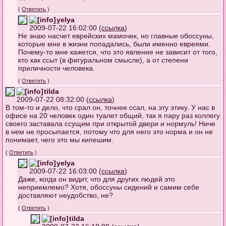
(
Ответить
)
yelya
2009-07-22 16:02:00 (
ссылка
)
Не знаю насчет еврейских мамочек, но главные обоссуны,
которые мне в жизни попадались, были именно евреями.
Почему-то мне кажется, что это явление не зависит от того,
кто как ссыт (в фигуральном смысле), а от степени
приличности человека.
(
Ответить
)
tilda
2009-07-22 08:32:00 (
ссылка
)
В том-то и дело, что срал он, точнее ссал, на эту этику. У нас в
офисе на 20 человек один туалет общий, так я пару раз коллегу
своего заставала ссущим при открытой двери и нормуль! Ниче
в нем не просыпается, потому что для него это норма и он не
понимает, чего это мы кипешим.
(
Ответить
)
yelya
2009-07-22 16:03:00 (
ссылка
)
Даже, когда он видит, что для других людей это
неприемлемо? Хотя, обоссуны сидений и самим себе
доставляют неудобство, не?
(
Ответить
)
tilda