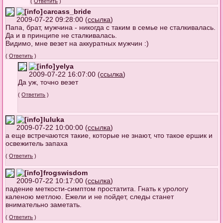
(
Ответить
)
carcass_bride
2009-07-22 09:28:00 (
ссылка
)
Папа, брат, мужчина - никогда с таким в семье не сталкивалась.
Да и в принципе не сталкивалась.
Видимо, мне везет на аккуратных мужчин :)
(
Ответить
)
yelya
2009-07-22 16:07:00 (
ссылка
)
Да уж, точно везет
(
Ответить
)
luluka
2009-07-22 10:00:00 (
ссылка
)
а еще встречаются такие, которые не знают, что такое ершик и
освежитель запаха
(
Ответить
)
frogswisdom
2009-07-22 10:17:00 (
ссылка
)
падение меткости-симптом простатита. Гнать к урологу
каленою метлою. Ежели и не пойдет, следы станет
внимательно заметать.
(
Ответить
)