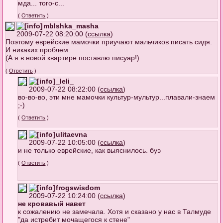
мда... того-с...
(
Ответить
)
mblshka_masha
2009-07-22 08:20:00 (
ссылка
)
Поэтому еврейские мамочки приучают мальчиков писать сидя.
И никаких проблем.
(А я в новой квартире поставлю писуар!)
(
Ответить
)
_leli_
2009-07-22 08:22:00 (
ссылка
)
во-во-во, эти мне мамочки культур-мультур...плавали-знаем
;-)
(
Ответить
)
ulitaevna
2009-07-22 10:05:00 (
ссылка
)
и не только еврейские, как выяснилось. буэ
(
Ответить
)
frogswisdom
2009-07-22 10:24:00 (
ссылка
)
не кровавый навет
к сожалению не замечала. Хотя и сказано у нас в Талмуде
"да истребит мочащегося к стене"