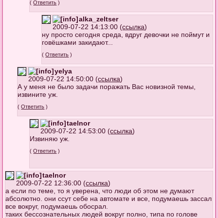
(
Ответить
)
alka_zeltser
2009-07-22 14:13:00 (
ссылка
)
ну просто сегодня среда, вдруг девочки не поймут и
говёшками закидают...
(
Ответить
)
yelya
2009-07-22 14:50:00 (
ссылка
)
А у меня не было задачи поражать Вас новизной темы,
извините уж.
(
Ответить
)
taelnor
2009-07-22 14:53:00 (
ссылка
)
Извиняю уж.
(
Ответить
)
taelnor
2009-07-22 12:36:00 (
ссылка
)
а если по теме, то я уверена, что люди об этом не думают
абсолютно. они ссут себе на автомате и все, подумаешь зассал
все вокруг, подумаешь обосрал.
таких бессознательных людей вокруг полно, типа по голове