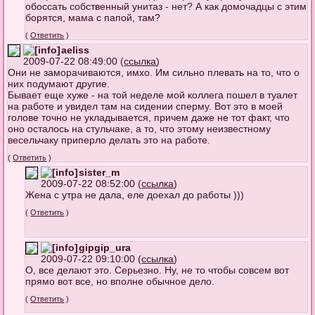
обоссать собственный унитаз - нет? А как домочадцы с этим
борятся, мама с папой, там?
(
Ответить
)
aeliss
2009-07-22 08:49:00 (
ссылка
)
Они не заморачиваются, имхо. Им сильно плевать на то, что о
них подумают другие.
Бывает еще хуже - на той неделе мой коллега пошел в туалет
на работе и увидел там на сидении сперму. Вот это в моей
голове точно не укладывается, причем даже не тот факт, что
оно осталось на стульчаке, а то, что этому неизвестному
весельчаку приперло делать это на работе.
(
Ответить
)
sister_m
2009-07-22 08:52:00 (
ссылка
)
Жена с утра не дала, еле доехал до работы )))
(
Ответить
)
gipgip_ura
2009-07-22 09:10:00 (
ссылка
)
О, все делают это. Серьезно. Ну, не то чтобы совсем вот
прямо вот все, но вполне обычное дело.
(
Ответить
)