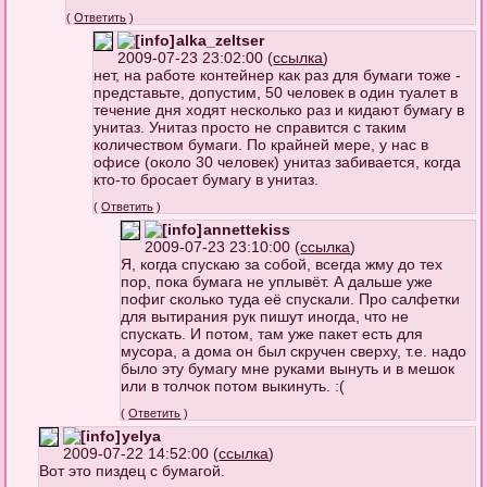
(
Ответить
)
alka_zeltser
2009-07-23 23:02:00 (
ссылка
)
нет, на работе контейнер как раз для бумаги тоже -
представьте, допустим, 50 человек в один туалет в
течение дня ходят несколько раз и кидают бумагу в
унитаз. Унитаз просто не справится с таким
количеством бумаги. По крайней мере, у нас в
офисе (около 30 человек) унитаз забивается, когда
кто-то бросает бумагу в унитаз.
(
Ответить
)
annettekiss
2009-07-23 23:10:00 (
ссылка
)
Я, когда спускаю за собой, всегда жму до тех
пор, пока бумага не уплывёт. А дальше уже
пофиг сколько туда её спускали. Про салфетки
для вытирания рук пишут иногда, что не
спускать. И потом, там уже пакет есть для
мусора, а дома он был скручен сверху, т.е. надо
было эту бумагу мне руками вынуть и в мешок
или в толчок потом выкинуть. :(
(
Ответить
)
yelya
2009-07-22 14:52:00 (
ссылка
)
Вот это пиздец с бумагой.