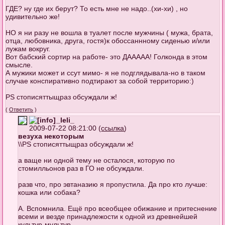
ГДЕ? ну где их берут? То есть мне не надо..(хи-хи) , но
удивительно же!
НО я ни разу не вошла в туалет после мужчины ( мужа, брата,
отца, любовника, друга, гостя)к обоссаннному сиденью и/или
лужам вокруг.
Вот бабский сортир на работе- это ДААААА! Голконда в этом
смысле.
А мужики может и ссут мимо- я не подглядывала-но в таком
случае конспиративно подтирают за собой территорию:)
PS стописяттыщраз обсуждали ж!
(
Ответить
)
_leli_
2009-07-22 08:21:00 (
ссылка
)
везуха некоторым
\\PS стописяттыщраз обсуждали ж!
а ваще ни одной тему не осталося, которую по
стомилльонов раз в ГО не обсуждали.
разв что, про эвтаназию я пропустила. Да про кто лучше:
кошка или собака?
А. Вспомнила. Ещё про всеобщее обижание и притеснение
всеми и везде принадлежости к одной из древнейшей
культур-мультур.