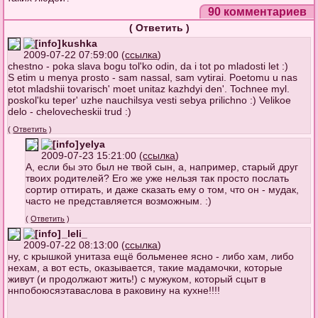
90 комментариев
(
Ответить
)
kushka
2009-07-22 07:59:00 (
ссылка
)
chestno - poka slava bogu tol'ko odin, da i tot po mladosti let :)
S etim u menya prosto - sam nassal, sam vytirai. Poetomu u nas
etot mladshii tovarisch' moet unitaz kazhdyi den'. Tochnee myl.
poskol'ku teper' uzhe nauchilsya vesti sebya prilichno :) Velikoe
delo - chelovecheskii trud :)
(
Ответить
)
yelya
2009-07-23 15:21:00 (
ссылка
)
А, если бы это был не твой сын, а, например, старый друг
твоих родителей? Его же уже нельзя так просто послать
сортир оттирать, и даже сказать ему о том, что он - мудак,
часто не представляется возможным. :)
(
Ответить
)
_leli_
2009-07-22 08:13:00 (
ссылка
)
ну, с крышкой унитаза ещё больменее ясно - либо хам, либо
нехам, а вот есть, оказывается, такие мадамочки, которые
живут (и продолжают жить!) с мужуком, который сцыт в
ннпобоюсяэтаваслова в раковину на кухне!!!!