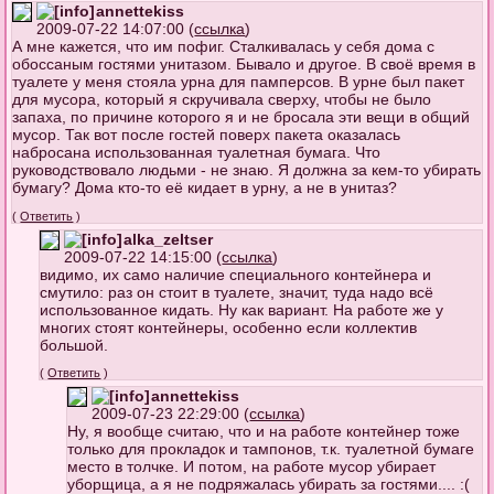
annettekiss
2009-07-22 14:07:00 (
ссылка
)
А мне кажется, что им пофиг. Сталкивалась у себя дома с
обоссаным гостями унитазом. Бывало и другое. В своё время в
туалете у меня стояла урна для памперсов. В урне был пакет
для мусора, который я скручивала сверху, чтобы не было
запаха, по причине которого я и не бросала эти вещи в общий
мусор. Так вот после гостей поверх пакета оказалась
набросана использованная туалетная бумага. Что
руководствовало людьми - не знаю. Я должна за кем-то убирать
бумагу? Дома кто-то её кидает в урну, а не в унитаз?
(
Ответить
)
alka_zeltser
2009-07-22 14:15:00 (
ссылка
)
видимо, их само наличие специального контейнера и
смутило: раз он стоит в туалете, значит, туда надо всё
использованное кидать. Ну как вариант. На работе же у
многих стоят контейнеры, особенно если коллектив
большой.
(
Ответить
)
annettekiss
2009-07-23 22:29:00 (
ссылка
)
Ну, я вообще считаю, что и на работе контейнер тоже
только для прокладок и тампонов, т.к. туалетной бумаге
место в толчке. И потом, на работе мусор убирает
уборщица, а я не подряжалась убирать за гостями.... :(