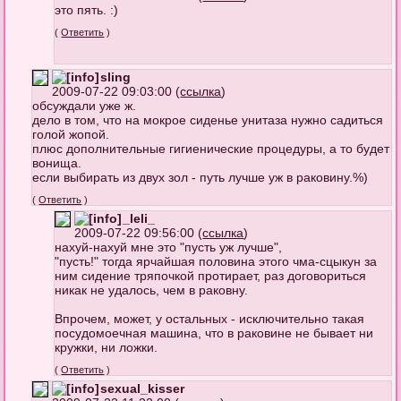
это пять. :)
(
Ответить
)
sling
2009-07-22 09:03:00 (
ссылка
)
обсуждали уже ж.
дело в том, что на мокрое сиденье унитаза нужно садиться
голой жопой.
плюс дополнительные гигиенические процедуры, а то будет
вонища.
если выбирать из двух зол - путь лучше уж в раковину.%)
(
Ответить
)
_leli_
2009-07-22 09:56:00 (
ссылка
)
нахуй-нахуй мне это "пусть уж лучше",
"пусть!" тогда ярчайшая половина этого чма-сцыкун за
ним сидение тряпочкой протирает, раз договориться
никак не удалось, чем в раковну.
Впрочем, может, у остальных - исключительно такая
посудомоечная машина, что в раковине не бывает ни
кружки, ни ложки.
(
Ответить
)
sexual_kisser