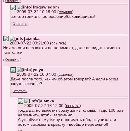
(
Ответить
)
frogswisdom
2009-07-22 10:19:00 (
ссылка
)
вот это гениальное решение!бехевиаристы!
(
Ответить
)
ajamka
2009-07-22 09:21:00 (
ссылка
)
Ничего они не знают и не понимают, даже не видят какие-то
там капли.
(
Ответить
)
yelya
2009-07-22 16:07:00 (
ссылка
)
Даже после того, как им об этом говорят? А если носом
ткнуть в ссанье?
(
Ответить
)
ajamka
2009-07-22 16:12:00 (
ссылка
)
тогда да, но вылетит сразу же из головы. Надо 100 раз
напомнить, чтобы запомнил.
А уж обучить мужчину поднимать ободок унитаза и
потом закрывать крышку - вообще нереально!!