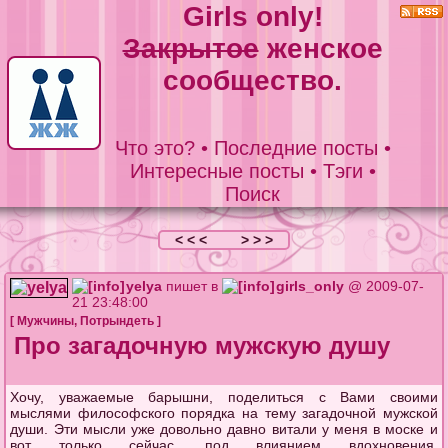
Girls only!
Закрытое
женское
сообщество.
Что это?
•
Последние посты
•
Интересные посты
•
Тэги
•
Поиск
< < <
> > >
yelya
пишет в
girls_only
@ 2009-07-
21 23:48:00
[
Мужчины
,
Потрындеть
]
Про загадочную мужскую душу
Хочу, уважаемые барышни, поделиться с Вами своими
мыслями философского порядка на тему загадочной мужской
души. Эти мысли уже довольно давно витали у меня в моске и
вот только сейчас, под влиянием вдохновения,