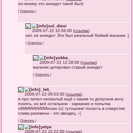
по-моему это анекдот такой был)
(
Ответить
)
sol_diesi
2009-07-22 10:56:00 (
ссылка
)
нет, не анекдот. Это был реальный бойкий мальчик :)
(
Ответить
)
yukka_
2009-07-22 12:28:00 (
ссылка
)
мальчик цитировал старый анекдот
(
Ответить
)
_leli_
2009-07-22 09:53:00 (
ссылка
)
я про пепел несмытый ещё с каким-то допуском могу
понять, но всё остальное - харкание и попытка
пИИИИИИИИИисею (с) тутошнее/ попасть в отверстие
слива раковины - это звездец :-(
(
Ответить
)
yelya
2009-07-23 15:22:00 (
ссылка
)