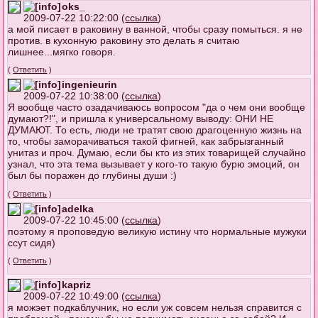
oks_
2009-07-22 10:22:00 (
ссылка
)
а мой писает в раковину в ванной, чтобы сразу помыться. я не
против. в кухонную раковину это делать я считаю
лишнее...мягко говоря.
(
Ответить
)
ingenieurin
2009-07-22 10:38:00 (
ссылка
)
Я вообще часто озадачиваюсь вопросом "да о чем они вообще
думают?!", и пришла к универсальному выводу: ОНИ НЕ
ДУМАЮТ. То есть, люди не тратят свою драгоценную жизнь на
то, чтобы заморачиваться такой фигней, как забрызганный
унитаз и проч. Думаю, если бы кто из этих товарищей случайно
узнал, что эта тема вызывает у кого-то такую бурю эмоций, он
был бы поражен до глубины души :)
(
Ответить
)
adelka
2009-07-22 10:45:00 (
ссылка
)
поэтому я проповедую великую истину что нормальные мужуки
ссут сидя)
(
Ответить
)
kapriz
2009-07-22 10:49:00 (
ссылка
)
я можэет подкаблучник, но если уж совсем нельзя справится с