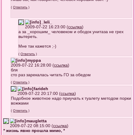
(
Ответить
)
_leli_
2009-07-22 16:23:00 (
ссылка
)
а за _хорошим_ человеком и ободок унитаза не грех
вытереть.
Мне так кажется ;-)
(
Ответить
)
myppa
2009-07-22 16:28:00 (
ссылка
)
бля
сто раз зарекалась читать ГО за обедом
(
Ответить
)
farideh
2009-07-22 20:17:00 (
ссылка
)
Подобное животное надо приучать к туалету методом порки
вожжами
(
Ответить
)
maugletta
2009-07-22 08:15:00 (
ссылка
)
* жизнь явно прошла мимо, *