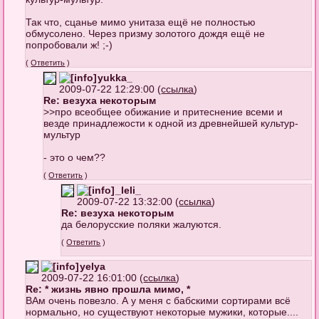
Так что, сцанье мимо унитаза ещё не полностью
обмусолено. Через призму золотого дождя ещё не
попробовали ж! ;-)
(
Ответить
)
yukka_
2009-07-22 12:29:00 (
ссылка
)
Re: везуха некоторым
>>про всеобщее обижание и притеснение всеми и
везде принадлежости к одной из древнейшей культур-
мультур
- это о чем??
(
Ответить
)
_leli_
2009-07-22 13:32:00 (
ссылка
)
Re: везуха некоторым
да белорусские поляки жалуются.
(
Ответить
)
yelya
2009-07-22 16:01:00 (
ссылка
)
Re: * жизнь явно прошла мимо, *
ВАм очень повезло. А у меня с бабскими сортирами всё
нормально, но существуют некоторые мужики, которые....