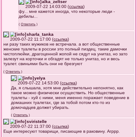
alka_zeltser
2009-07-22 14:03:00 (
ссылка
)
фу... мне кажется иногда, что некоторые люди -
дебилы...
(
Ответить
)
sharla_tanka
2009-07-22 11:17:00 (
ссылка
)
ни разу таких мужиков не встречала. а вот общественные
женские туалеты в россии это полный пиздец. такие дамочки
чистоплюйки, драгоценной жопой не сядут на унитаз, но зато
залезут на корточки и обгадят не только унитаз, но и весь
туалет. свиньями быть они не брезгуют
(
Ответить
)
yelya
2009-07-22 14:53:00 (
ссылка
)
Да, я слышала, хотя мне действительно непонятно, как
такое можно физически осуществить. Но общественные
туалеты - хуй с ними, меня именно поражает поведение в
домашних туалетах, где за тобой потом кто-то из
домочадцев должет убирать.
(
Ответить
)
sviristelle
2009-07-22 11:37:00 (
ссылка
)
Еще интересуют товарищи, писающие в раковину. Агррр.