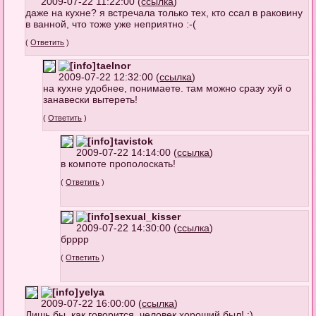
2009-07-22 11:22:00 (
ссылка
)
даже на кухне? я встречала только тех, кто ссал в раковину
в ванной, что тоже уже неприятно :-(
(
Ответить
)
taelnor
2009-07-22 12:32:00 (
ссылка
)
на кухне удобнее, понимаете. там можно сразу хуй о
занавески вытереть!
(
Ответить
)
tavistok
2009-07-22 14:14:00 (
ссылка
)
в компоте прополоскать!
(
Ответить
)
sexual_kisser
2009-07-22 14:30:00 (
ссылка
)
брррр
(
Ответить
)
yelya
2009-07-22 16:00:00 (
ссылка
)
Лишь бы, как говорится, человек хороший был! :)