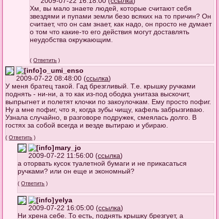
2009-07-22 16:18:00 (
ссылка
)
Хм, вы мало знаете людей, которые считают себя
звездями и пупами земли безо всяких на то причин? Он
считает, что он сам знает, как надо, он просто не думает
о том что какие-то его действия могут доставлять
неудобства окружающим.
(
Ответить
)
o_umi_enso
2009-07-22 08:48:00 (
ссылка
)
У меня братец такой. Гад брезгливый. Т.е. крышку ручками
поднять - ни-ни, а то как из-под ободка унитаза выскочит,
выпрыгнет и полетят клочки по закоулочкам. Ему просто пофиг.
Ну а мне пофиг, что я, когда зубы чищу, кафель забрызгиваю.
Узнала случайно, в разговоре подружек, смеялась долго. В
гостях за собой всегда и везде вытираю и убираю.
(
Ответить
)
mary_jo
2009-07-22 11:56:00 (
ссылка
)
а оторвать кусок туалетной бумаги и не прикасаться
ручками? или он еще и экономный?
(
Ответить
)
yelya
2009-07-22 16:05:00 (
ссылка
)
Ни хрена себе. То есть, поднять крышку брезгует, а