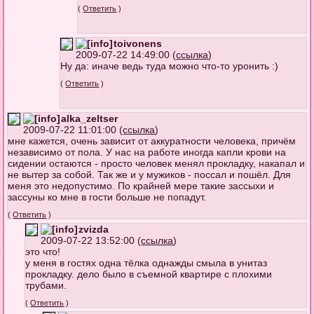
(
Ответить
)
toivonens
2009-07-22 14:49:00 (
ссылка
)
Ну да: иначе ведь туда можно что-то уронить :)
(
Ответить
)
alka_zeltser
2009-07-22 11:01:00 (
ссылка
)
мне кажется, очень зависит от аккуратности человека, причём
независимо от пола. У нас на работе иногда капли крови на
сидении остаются - просто человек менял прокладку, накапал и
не вытер за собой. Так же и у мужиков - поссал и пошёл. Для
меня это недопустимо. По крайней мере такие зассыхи и
зассуны ко мне в гости больше не попадут.
(
Ответить
)
zvizda
2009-07-22 13:52:00 (
ссылка
)
это что!
у меня в гостях одна тёлка однажды смыла в унитаз
прокладку. дело было в съемной квартире с плохими
трубами.
(
Ответить
)