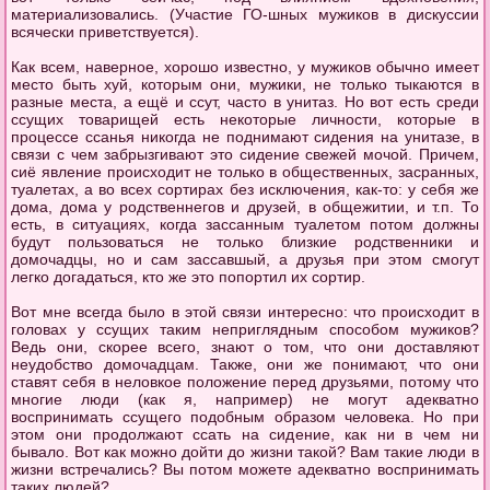
материализовались. (Участие ГО-шных мужиков в дискуссии
всячески приветствуется).
Как всем, наверное, хорошо известно, у мужиков обычно имеет
место быть хуй, которым они, мужики, не только тыкаются в
разные места, а ещё и ссут, часто в унитаз. Но вот есть среди
ссущих товарищей есть некоторые личности, которые в
процессе ссанья никогда не поднимают сидения на унитазе, в
связи с чем забрызгивают это сидение свежей мочой. Причем,
сиё явление происходит не только в общественных, засранных,
туалетах, а во всех сортирах без исключения, как-то: у себя же
дома, дома у родственнегов и друзей, в общежитии, и т.п. То
есть, в ситуациях, когда зассанным туалетом потом должны
будут пользоваться не только близкие родственники и
домочадцы, но и сам зассавшый, а друзья при этом смогут
легко догадаться, кто же это попортил их сортир.
Вот мне всегда было в этой связи интересно: что происходит в
головах у ссущих таким неприглядным способом мужиков?
Ведь они, скорее всего, знают о том, что они доставляют
неудобство домочадцам. Также, они же понимают, что они
ставят себя в неловкое положение перед друзьями, потому что
многие люди (как я, например) не могут адекватно
воспринимать ссущего подобным образом человека. Но при
этом они продолжают ссать на сидение, как ни в чем ни
бывало. Вот как можно дойти до жизни такой? Вам такие люди в
жизни встречались? Вы потом можете адекватно воспринимать
таких людей?