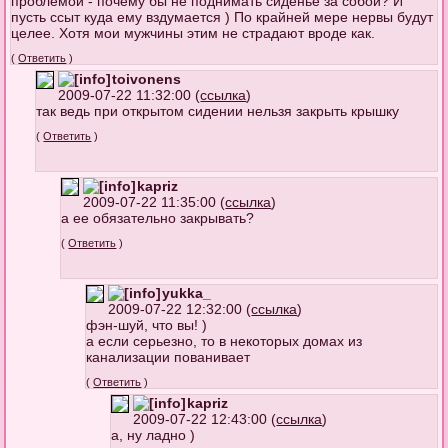
проблемой - почему бы не поднимать сиденье за собой? И
пусть ссыт куда ему вздумается ) По крайней мере нервы будут
целее. Хотя мои мужчины этим не страдают вроде как.
(
Ответить
)
toivonens
2009-07-22 11:32:00 (
ссылка
)
так ведь при открытом сидении нельзя закрыть крышку
(
Ответить
)
kapriz
2009-07-22 11:35:00 (
ссылка
)
а ее обязательно закрывать?
(
Ответить
)
yukka_
2009-07-22 12:32:00 (
ссылка
)
фэн-шуй, что вы! )
а если серьезно, то в некоторых домах из
канализации пованивает
(
Ответить
)
kapriz
2009-07-22 12:43:00 (
ссылка
)
а, ну ладно )