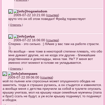
frogswisdom
2009-07-22 10:21:00 (
ссылка
)
круто что он об этом поведал! Фрейд торжествует
(
Ответить
)
yelya
2009-07-22 16:06:00 (
ссылка
)
Сперма - это сильно. :) КАкие у вас там на работе страсти.
:)
Но вообще - мне тоже в некоторой степени плевать, что обо
мне думают другие, но не когда эти другие - ближайшие
родственники и домочадцы, жена там. Не? У меня вот
именно этот момент в голове не укладывается.
(
Ответить
)
elvenpaws
2009-07-22 09:06:00 (
ссылка
)
мой по пьянке или спросонья может опущенного ободка не
заметить. тогда я страшно ругаюсь, а он стыдится и извиняется.
а вообще меня с детства приучили за собой в туалете опускать
крышку унитаза, мол на крышку наши семейные мужчины (папа
и брат) ссать не будут, а уж если крышку поднимут, то поднимут
и ободок.