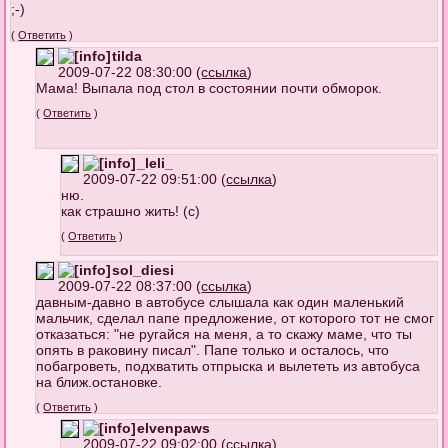
;-)
(
Ответить
)
tilda
2009-07-22 08:30:00 (
ссылка
)
Мама! Выпала под стол в состоянии почти обморок.
(
Ответить
)
_leli_
2009-07-22 09:51:00 (
ссылка
)
ню.
как страшно жить! (с)
(
Ответить
)
sol_diesi
2009-07-22 08:37:00 (
ссылка
)
давным-давно в автобусе слышала как один маленький
мальчик, сделал папе предложение, от которого тот не смог
отказаться: "не ругайся на меня, а то скажу маме, что ты
опять в раковину писал". Папе только и осталось, что
побагроветь, подхватить отпрыска и вылететь из автобуса
на ближ.остановке.
(
Ответить
)
elvenpaws
2009-07-22 09:02:00 (
ссылка
)