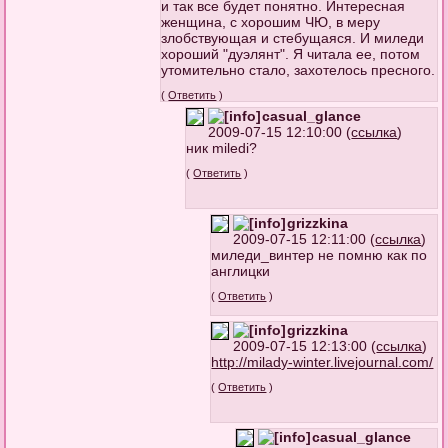
и так все будет понятно. Интересная
женщина, с хорошим ЧЮ, в меру
злобствующая и стебущаяся. И миледи
хороший "дуэлянт". Я читала ее, потом
утомительно стало, захотелось пресного.
(
Ответить
)
casual_glance
2009-07-15 12:10:00 (
ссылка
)
ник miledi?
(
Ответить
)
grizzkina
2009-07-15 12:11:00 (
ссылка
)
миледи_винтер не помню как по
англицки
(
Ответить
)
grizzkina
2009-07-15 12:13:00 (
ссылка
)
http://milady-winter.livejournal.co
m/
(
Ответить
)
casual_glance