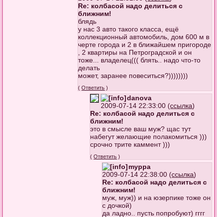
Re: колбасой надо делиться с
ближним!
блядь
у нас 3 авто такого класса, ещё
коллекционный автомобиль, дом 600 м в
черте города и 2 в ближайшем пригороде
, 2 квартиры на Петроградской и он
тоже... владелец((( блять.. надо что-то
делать
может, заранее повеситься?))))))))
(
Ответить
)
danova
2009-07-14 22:33:00 (
ссылка
)
Re: колбасой надо делиться с
ближним!
это в смысле ваш муж? щас тут
набегут желающие полакомиться )))
срочно трите каммент )))
(
Ответить
)
myppa
2009-07-14 22:38:00 (
ссылка
)
Re: колбасой надо делиться с
ближним!
муж, муж)) и на юзерпике тоже он
с дочкой)
да ладно.. пусть попробуют) гггг