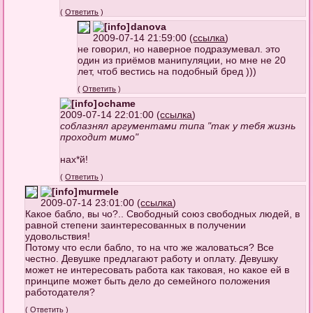
(
Ответить
)
danova
2009-07-14 21:59:00 (
ссылка
)
не говорил, но наверное подразумевал. это
один из приёмов манипуляции, но мне не 20
лет, чтоб вестись на подобный бред )))
(
Ответить
)
ochame
2009-07-14 22:01:00 (
ссылка
)
соблазнял аргументами типа "так у тебя жизнь
проходит мимо"
нах*й!
(
Ответить
)
murmele
2009-07-14 23:01:00 (
ссылка
)
Какое бабло, вы чо?.. Свободный союз свободных людей, в
равной степени заинтересованных в получении
удовольствия!
Потому что если бабло, то на что же жаловаться? Все
честно. Девушке предлагают работу и оплату. Девушку
может не интересовать работа как таковая, но какое ей в
принципе может быть дело до семейного положения
работодателя?
(
Ответить
)