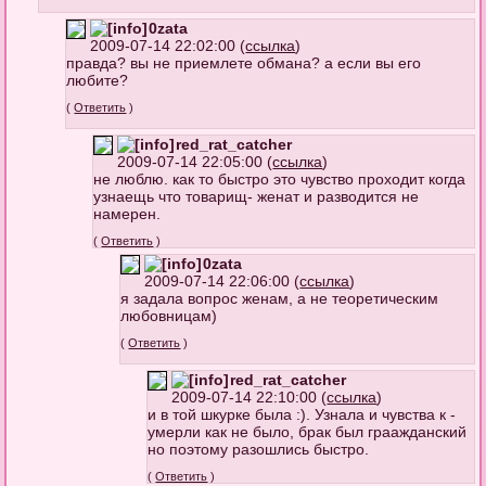
0zata
2009-07-14 22:02:00 (
ссылка
)
правда? вы не приемлете обмана? а если вы его
любите?
(
Ответить
)
red_rat_catcher
2009-07-14 22:05:00 (
ссылка
)
не люблю. как то быстро это чувство проходит когда
узнаещь что товарищ- женат и разводится не
намерен.
(
Ответить
)
0zata
2009-07-14 22:06:00 (
ссылка
)
я задала вопрос женам, а не теоретическим
любовницам)
(
Ответить
)
red_rat_catcher
2009-07-14 22:10:00 (
ссылка
)
и в той шкурке была :). Узнала и чувства к -
умерли как не было, брак был граажданский
но поэтому разошлись быстро.
(
Ответить
)