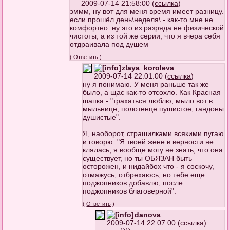
2009-07-14 21:58:00 (
ссылка
)
эммм, ну вот для меня время имеет разницу.
если прошёл день\неделя\ - как-то мне не
комфортно. ну это из разряда не физической
чистоты, а из той же серии, что я вчера себя
отдраивала под душем
(
Ответить
)
zlaya_koroleva
2009-07-14 22:01:00 (
ссылка
)
ну я понимаю. У меня раньше так же
было, а щас как-то отсохло. Как Красная
шапка - "трахаться люблю, мыло вот в
мыльнице, полотенце пушистое, гандоны
душистые".
Я, наоборот, страшилками всякими пугаю
и говорю: "Я твоей жене в верности не
клялась, я вообще могу не знать, что она
существует, но ты ОБЯЗАН быть
осторожен, и нидайбох что - я соскочу,
отмажусь, отбрехаюсь, но тебе еще
поджопников добавлю, после
поджопников благоверной".
(
Ответить
)
danova
2009-07-14 22:07:00 (
ссылка
)