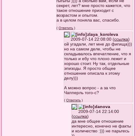
гыгыгы )))) а сколько вам, если не
секрет, лет? мне просто кажется, что
такое отношение приходит с
возрастом и опытом.
а в целом поняла вас, спасибо.
(
Ответить
)
zlaya_koroleva
2009-07-14 22:08:00 (
ссылка
)
ой угадали, лет мне до фигища)))
но на самом деле, чтобы не
складывалось впечатление, что я
только и ебу что плохо лежит и
хорошо стоит. Ну так, отдельные
эпизоды. Я просто общее
отношение описала к этому
делу)))
А можно вопрос - а за что
Чапперль того-с?
(
Ответить
)
danova
2009-07-14 22:14:00
(
ссылка
)
да мне общее отношение
интересно, конечно не факты
и количество :))) не парьтесь
))