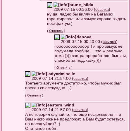
brune_hilda
2009-07-15 00:36:00 (
ссылка
)
ну да, ладно бы виллу на Багамах
гарантировал, или замуж хорошо выдать
постфактум:)
(
Ответить
)
danova
2009-07-15 00:40:00 (
ссылка
)
чооооооооооооорт! я про замуж не
подумала вообще!... это ж реально
тема )))) завтра проработаю, быгыгы,
спасибо за подсказку )))
(
Ответить
)
ladycriminelle
2009-07-14 21:54:00 (
ссылка
)
Третьего аргумента достаточно, чтобы мужик был
послан сиюсекундно. ;-)
(
Ответить
)
eastern_wind
2009-07-14 21:57:00 (
ссылка
)
А не говорил случайно, что еще несколько лет - и
Вам никто уже не предложит, а Вам будет хотеться,
но поезд уйдет? :)
Они такое любят