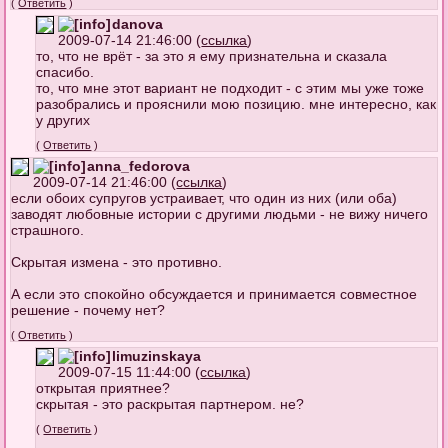
(
Ответить
)
danova
2009-07-14 21:46:00 (
ссылка
)
то, что не врёт - за это я ему признательна и сказала
спасибо.
то, что мне этот вариант не подходит - с этим мы уже тоже
разобрались и прояснили мою позицию. мне интересно, как
у других
(
Ответить
)
anna_fedorova
2009-07-14 21:46:00 (
ссылка
)
если обоих супругов устраивает, что один из них (или оба)
заводят любовные истории с другими людьми - не вижу ничего
страшного.
Скрытая измена - это противно.
А если это спокойно обсуждается и принимается совместное
решение - почему нет?
(
Ответить
)
limuzinskaya
2009-07-15 11:44:00 (
ссылка
)
открытая приятнее?
скрытая - это раскрытая партнером. не?
(
Ответить
)