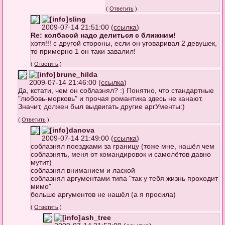
(
Ответить
)
sling
2009-07-14 21:51:00 (
ссылка
)
Re: колбасой надо делиться с ближним!
хотя!!! с другой стороны, если он уговаривал 2 девушек,
то примерно 1 он таки завалил!
(
Ответить
)
brune_hilda
2009-07-14 21:46:00 (
ссылка
)
Да, кстати, чем он соблазнял? :) Понятно, что стандартные
"любовь-морковь" и прочая романтика здесь не канают.
Значит, должен был выдвигать другие аргУменты:)
(
Ответить
)
danova
2009-07-14 21:49:00 (
ссылка
)
соблазнял поездками за границу (тоже мне, нашёл чем
соблазнять, меня от командировок и самолётов давно
мутит)
соблазнял вниманием и лаской
соблазнял аргументами типа "так у тебя жизнь проходит
мимо"
больше аргументов не нашёл (а я просила)
(
Ответить
)
ash_tree