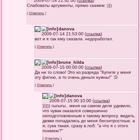
2009-07-14 21:52:00 (
ссылка
)
Слабоваты аргументы, прямо скажем :)))
(
Ответить
)
danova
2009-07-14 21:53:00 (
ссылка
)
вот и я так ему сказала. недоработал.
(
Ответить
)
brune_hilda
2009-07-15 00:00:00 (
ссылка
)
Да не то слово! Это из разряда "Купите у меня
эту фигню, а то очень деньги нужны!" :D
(
Ответить
)
danova
2009-07-15 00:10:00 (
ссылка
)
))))) гыгыгы.. меня на самом деле удивило,
что чувак оказался совершенно
неподготовленным к такому вопросу. видать,
девки попадались до меня бесхитростные. а
я, сука такая, сразу в лоб: "а что я с этого
поимею?"
(
Ответить
)