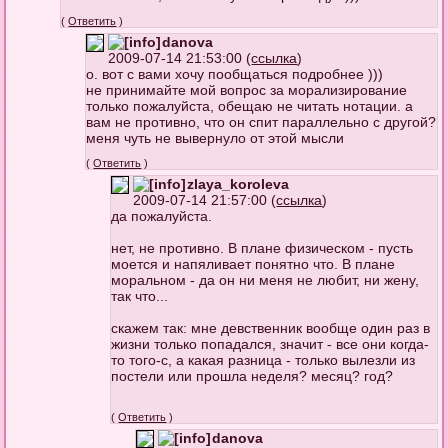
(
Ответить
)
danova
2009-07-14 21:53:00 (
ссылка
)
о. вот с вами хочу пообщаться подробнее )))
не принимайте мой вопрос за морализирование
только пожалуйста, обещаю не читать нотации. а
вам не противно, что он спит параллельно с другой?
меня чуть не вывернуло от этой мысли
(
Ответить
)
zlaya_koroleva
2009-07-14 21:57:00 (
ссылка
)
да пожалуйста.
нет, не противно. В плане физическом - пусть
моется и напяливает понятно что. В плане
моральном - да он ни меня не любит, ни жену,
так что...
скажем так: мне девственник вообще один раз в
жизни только попадался, значит - все они когда-
то того-с, а какая разница - только вылезли из
постели или прошла неделя? месяц? год?
(
Ответить
)
danova