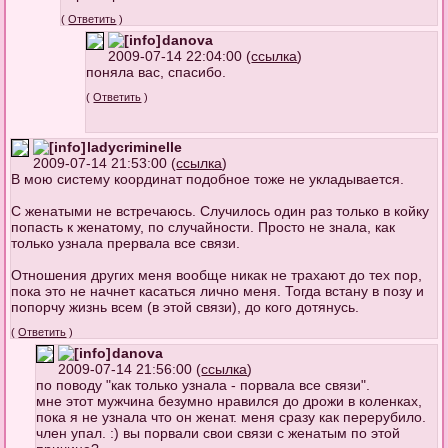
(
Ответить
)
danova
2009-07-14 22:04:00 (
ссылка
)
поняла вас, спасибо.
(
Ответить
)
ladycriminelle
2009-07-14 21:53:00 (
ссылка
)
В мою систему координат подобное тоже не укладывается.
С женатыми не встречаюсь. Случилось один раз только в койку
попасть к женатому, по случайности. Просто не знала, как
только узнала прервала все связи.
Отношения других меня вообще никак не трахают до тех пор,
пока это не начнет касаться лично меня. Тогда встану в позу и
попорчу жизнь всем (в этой связи), до кого дотянусь.
(
Ответить
)
danova
2009-07-14 21:56:00 (
ссылка
)
по поводу "как только узнала - порвала все связи".
мне этот мужчина безумно нравился до дрожи в коленках,
пока я не узнала что он женат. меня сразу как перерубило.
член упал. :) вы порвали свои связи с женатым по этой