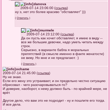
danova
2009-07-14 23:06:00 (
ссылка
)
ну э, нет это более красиво "обставляет" )))
(
Ответить
)
murmele
2009-07-14 23:12:00 (
ссылка
)
Да он пусть как хочет обставляет, я имею в виду --
все же большие девочки, надо уметь читать между
строк.
Серьезно, в варианте бабла я моральных
препятствий (в смысле именно в факте женатости)
не вижу. Но мне и не предлагают. :)
(
Ответить
)
ochame
2009-07-14 21:45:00 (
ссылка
)
Ну не знаю.
Если его жену это устраивает, и он предельно честно ситуацию
обрисовал - чего разочаровываться-то?
И доверие, наоборот, к нему должно быть - по крайней мере, не
врёт.
Другое дело, что вам это не подходит - ну и пошлите его тогда.
И все дела.