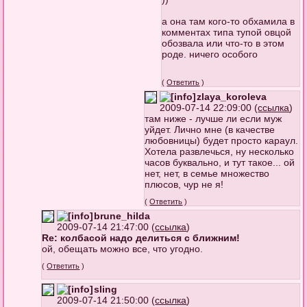
а она там кого-то обхамила в
комментах типа тупой овцой
обозвала или что-то в этом
роде. ничего особого
(
Ответить
)
zlaya_koroleva
2009-07-14 22:09:00 (
ссылка
)
там ниже - лучше ли если муж
уйдет. Лично мне (в качестве
любовницы) будет просто караул.
Хотела развлечься, ну несколько
часов буквально, и тут такое... ой
нет, нет, в семье множество
плюсов, чур не я!
(
Ответить
)
brune_hilda
2009-07-14 21:47:00 (
ссылка
)
Re: колбасой надо делиться с ближним!
ой, обещать можно все, что угодно.
(
Ответить
)
sling
2009-07-14 21:50:00 (
ссылка
)