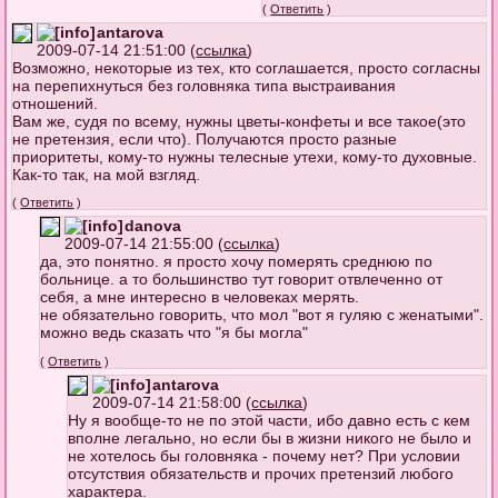
(
Ответить
)
antarova
2009-07-14 21:51:00 (
ссылка
)
Возможно, некоторые из тех, кто соглашается, просто согласны
на перепихнуться без головняка типа выстраивания
отношений.
Вам же, судя по всему, нужны цветы-конфеты и все такое(это
не претензия, если что). Получаются просто разные
приоритеты, кому-то нужны телесные утехи, кому-то духовные.
Как-то так, на мой взгляд.
(
Ответить
)
danova
2009-07-14 21:55:00 (
ссылка
)
да, это понятно. я просто хочу померять среднюю по
больнице. а то большинство тут говорит отвлеченно от
себя, а мне интересно в человеках мерять.
не обязательно говорить, что мол "вот я гуляю с женатыми".
можно ведь сказать что "я бы могла"
(
Ответить
)
antarova
2009-07-14 21:58:00 (
ссылка
)
Ну я вообще-то не по этой части, ибо давно есть с кем
вполне легально, но если бы в жизни никого не было и
не хотелось бы головняка - почему нет? При условии
отсутствия обязательств и прочих претензий любого
характера.