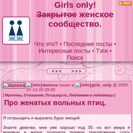
Girls only!
Закрытое
женское
сообщество.
Что это?
•
Последние посты
•
Интересные посты
•
Тэги
•
Поиск
< < <
> > >
danova
пишет в
girls_only
@ 2009-
07-14 20:39:00
[
Мужчины
,
Отношения
,
Потрындеть
,
Любовники и любовницы
]
Про женатых вольных птиц.
Я потрындеть и выразить бурю эмоций.
Знаете девочки, мне уже хорошо под 30, но вот вчера я
впервые в жизни получила прямое предложение стать