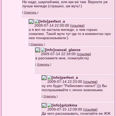
Не надо, шарпейчика, или как ее там. Верните уж
лучше миледи (страшно, аж жуть!:)
(
Ответить
)
perfect_a
2009-07-14 22:00:00 (
ссылка
)
а я вот не застала миледи, о чем горько
сожалею. Такой жути тут гдк-то в комментах про
нее понарасказывали:)
(
Ответить
)
casual_glance
2009-07-14 22:18:00 (
ссылка
)
а расскажите мне, пожалуйста)
(
Ответить
)
perfect_a
2009-07-14 22:23:00 (
ссылка
)
ну это будет "Рабинович напел":))) Вы
поспрашивайте с лично знакомыми.
(
Ответить
)
grizzkina
2009-07-15 12:09:00 (
ссылка
)
Да чего рассказывать, почитайте ее ЖЖ