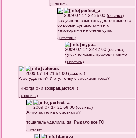
(
Ответить
)
perfect_a
2009-07-14 22:35:00 (
ссылка
)
Как успело заметить досточтимое го -
со всеми супаменами и с
некоторыми не очень супа
(
Ответить
)
myppa
2009-07-14 22:42:00 (
ссылка
)
чую, что жизнь проходит мимо
(
Ответить
)
valerois
2009-07-14 21:54:00 (
ссылка
)
А ее удалили? И эту, телку с сиськами тоже?
"Иногда они возвращаются":)
(
Ответить
)
perfect_a
2009-07-14 21:58:00 (
ссылка
)
А что за телка с сиськами?
тсшапель удалили, да. Рыдало все ГО.
(
Ответить
)
danova