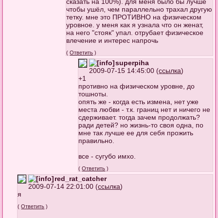
сказать на 100%). для меня было бы лучше
чтобы ушёл, чем параллельно трахал другую
тетку. мне это ПРОТИВНО на физическом
уровное. у меня как я узнала что он женат,
на него "стояк" упал. отрубает физическое
влечение и интерес напрочь
(
Ответить
)
superpiha
2009-07-15 14:45:00 (
ссылка
)
+1
противно на физическом уровне, до
тошноты.
опять же - когда есть измена, нет уже
места любви - т.к. границ нет и ничего не
сдерживает. тогда зачем продолжать?
ради детей? но жизнь-то своя одна, по
мне так лучше ее для себя прожить
правильно.
все - сугубо имхо.
(
Ответить
)
red_rat_catcher
2009-07-14 22:01:00 (
ссылка
)
я
(
Ответить
)