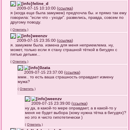
feline_d
2009-07-15 10:10:00 (
ссылка
)
я (когда еще была замужем) предпочла бы. и прямо так ему
говорила: "если что - уходи". развелись, правда, совсем по
другому поводу.
(
Ответить
)
weenzv
2009-07-15 23:35:00 (
ссылка
)
я. замужем была. измена для меня неприемлема. ну,
может, только если я стану страшной тёткой в бигудях с
пятью детьми...
(
Ответить
)
0zata
2009-07-15 23:37:00 (
ссылка
)
ммм.. то есть ваша страшность оправдает измену
мужа?
(
Ответить
)
weenzv
2009-07-15 23:39:00 (
ссылка
)
ну да, в какой-то мере оправдает, а в какой-то у
меня не будет выбора (кому нужна тётка в бигудях)?
но это я чисто гипотетически )
(
Ответить
)