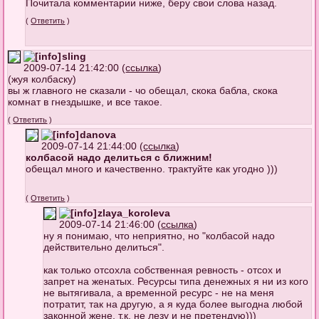
Почитала комментарии ниже, беру свои слова назад.
(
Ответить
)
sling
2009-07-14 21:42:00 (
ссылка
)
(жуя колбаску)
вы ж главного не сказали - чо обещал, скока бабла, скока
комнат в гнездышке, и все такое.
(
Ответить
)
danova
2009-07-14 21:44:00 (
ссылка
)
колбасой надо делиться с ближним!
обещал много и качественно. трактуйте как угодно )))
(
Ответить
)
zlaya_koroleva
2009-07-14 21:46:00 (
ссылка
)
ну я понимаю, что неприятно, но "колбасой надо
действительно делиться".
как только отсохла собственная ревность - отсох и
запрет на женатых. Ресурсы типа денежных я ни из кого
не вытягивала, а временной ресурс - не на меня
потратит, так на другую, а я куда более выгодна любой
законной жене, т.к. не лезу и не претендую)))