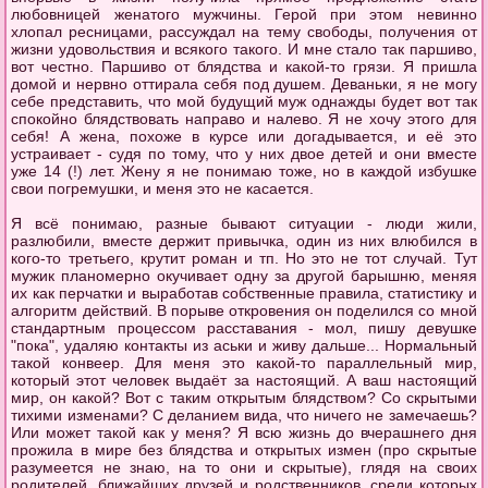
любовницей женатого мужчины.
Герой при этом невинно
хлопал ресницами, рассуждал на тему свободы, получения от
жизни удовольствия и всякого такого. И мне стало так паршиво,
вот честно. Паршиво от блядства и какой-то грязи. Я пришла
домой и нервно оттирала себя под душем. Деваньки, я не могу
себе представить, что мой будущий муж однажды будет вот так
спокойно блядствовать направо и налево. Я не хочу этого для
себя! А жена, похоже в курсе или догадывается, и её это
устраивает - судя по тому, что у них двое детей и они вместе
уже 14 (!) лет. Жену я не понимаю тоже, но в каждой избушке
свои погремушки, и меня это не касается.
Я всё понимаю, разные бывают ситуации - люди жили,
разлюбили, вместе держит привычка, один из них влюбился в
кого-то третьего, крутит роман и тп. Но это не тот случай. Тут
мужик планомерно окучивает одну за другой барышню, меняя
их как перчатки и выработав собственные правила, статистику и
алгоритм действий. В порыве откровения он поделился со мной
стандартным процессом расставания - мол, пишу девушке
"пока", удаляю контакты из аськи и живу дальше... Нормальный
такой конвеер. Для меня это какой-то параллельный мир,
который этот человек выдаёт за настоящий. А ваш настоящий
мир, он какой? Вот с таким открытым блядством? Со скрытыми
тихими изменами? С деланием вида, что ничего не замечаешь?
Или может такой как у меня? Я всю жизнь до вчерашнего дня
прожила в мире без блядства и открытых измен (про скрытые
разумеется не знаю, на то они и скрытые), глядя на своих
родителей, ближайших друзей и родственников, среди которых