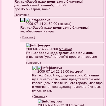
Re: колбасой надо делиться с ближним!
духовнобогатый нищееб, что ли?
про 35% наврал, точно.
(
Ответить
)
danova
2009-07-14 21:52:00 (
ссылка
)
Re: колбасой надо делиться с ближним!
не, обеспечен на ура.
(
Ответить
)
myppa
2009-07-14 22:20:00 (
ссылка
)
Re: колбасой надо делиться с ближним!
а шо такое "ура" нонече?)) просто интересно
(
Ответить
)
danova
2009-07-14 22:25:00 (
ссылка
)
Re: колбасой надо делиться с ближним!
ну э. у него новый авто представительского
класса, дом в черте нашего города, квартира
в москве, он совладелец немалого бизнеса.
ну как-то так.
(
Ответить
)
myppa
2009-07-14 22:31:00 (
ссылка
)