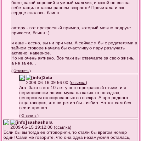
боже, какой хороший и умный мальчик, и какой он воз на
себе тащил в таком раннем возрасте! Прочитала и аж
сердце сжалось, блинн
автору - вот прекрасный пример, который можно подруге
привести, блинн :(
и еще - ессно, вы ни при чем. А сейчас я бы с родителями в
тайном сговоре начала бы счастливую пару разлучать
активно, наверное.
Но не очень активно. Все таки вы отвечаете за свою жизнь,
а не за ее...
(
Ответить
)
3eta
2009-06-16 09:56:00 (
ссылка
)
Ага. Зато с его 10 лет у него прекрасный отчим, и я
периодически ловлю мужа на каких-то повадках,
ненароком скопированных со свекра. А про родного
отца говорил, что встретил бы - избил. Но тот сам без
вести пропал.
(
Ответить
)
sashashura
2009-06-15 19:12:00 (
ссылка
)
Если бы вы тогда ее отговорили, то стали бы врагом номер
один! Сами же говорите, что она одна незамужняя осталась,