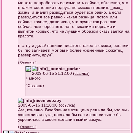
можете попробовать ее изменить сейчас, объяснив, что
в таком состоянии подруга не сможет прожить _всю_
жизнь. и значит разводиться будет все равно. а если
разводиться все равно - какая разница, потом или
сейчас. точнее, даже ясно, что лучше как раз-таки
сейчас, чем через пять лет с никакими нервами и
выпитой кровью, что не лучшим образом сказывается на
красоте.
п.с. ну и дела! напиши писатель такое в книжки, решили
бы "во заливает! мог бы и более жизненный сюжетец
развернуть, врун".
(
Ответить
)
_bonnie_parker
2009-06-15 21:12:00 (
ссылка
)
+ много
(
Ответить
)
nicenicebaby
2009-06-16 11:10:00 (
ссылка
)
Ага, конечно. Влюбленная женщина решила бы, что вы -
завистливая сука, послала бы вас и еще сильнее бы
укрепилась в своем желании выйти замуж.
(
Ответить
)