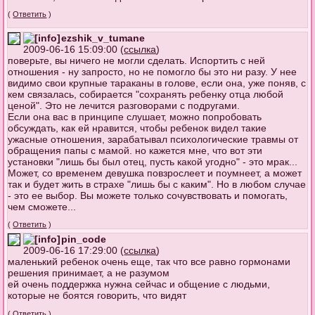
(
Ответить
)
ezshik_v_tumane
2009-06-16 15:09:00 (
ссылка
)
поверьте, вы ничего не могли сделать. Испортить с ней
отношения - ну запросто, но не помогло бы это ни разу. У нее
видимо свои крупные тараканы в голове, если она, уже поняв, с
кем связалась, собирается "сохранять ребенку отца любой
ценой". Это не лечится разговорами с подругами.
Если она вас в принципе слушает, можно попробовать
обсуждать, как ей нравится, чтобы ребенок видел такие
ужасные отношения, зарабатывал психологические травмы от
обращения папы с мамой. но кажется мне, что вот эти
установки "лишь бы был отец, пусть какой угодно" - это мрак...
Может, со временем девушка повзрослеет и поумнеет, а может
так и будет жить в страхе "лишь бы с каким". Но в любом случае
- это ее выбор. Вы можете только сочувствовать и помогать,
чем сможете...
(
Ответить
)
pin_code
2009-06-16 17:29:00 (
ссылка
)
маленький ребенок очень еще, так что все равно гормонами
решения принимает, а не разумом
ей очень поддержка нужна сейчас и общение с людьми,
которые не боятся говорить, что видят
(
Ответить
)