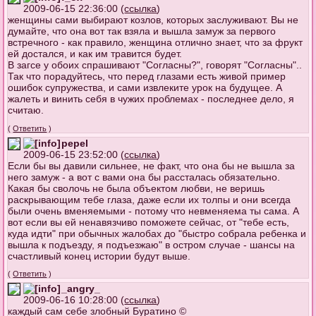
2009-06-15 22:36:00 (
ссылка
)
женщины сами выбирают козлов, которых заслуживают. Вы не
думайте, что она вот так взяла и вышла замуж за первого
встречного - как правило, женщина отлично знает, что за фрукт
ей достался, и как им травится будет.
В загсе у обоих спрашивают "Согласны?", говорят "Согласны"..
Так что порадуйтесь, что перед глазами есть живой пример
ошибок супружества, и сами извлеките урок на будущее. А
жалеть и винить себя в чужих проблемах - последнее дело, я
считаю.
(
Ответить
)
pepel
2009-06-15 23:52:00 (
ссылка
)
Если бы вы давили сильнее, не факт, что она бы не вышла за
него замуж - а вот с вами она бы рассталась обязательно.
Какая бы сволочь не была объектом любви, не веришь
раскрывающим тебе глаза, даже если их толпы и они всегда
были очень вменяемыми - потому что невменяема ты сама. А
вот если вы ей ненавязчиво поможете сейчас, от "тебе есть,
куда идти" при обычных жалобах до "быстро собрала ребенка и
вышла к подъезду, я подъезжаю" в остром случае - шансы на
счастливый конец истории будут выше.
(
Ответить
)
_angry_
2009-06-16 10:28:00 (
ссылка
)
каждый сам себе злобный Буратино ©