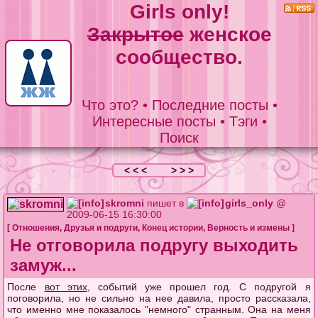
Girls only!
Закрытое
женское
сообщество.
Что это?
•
Последние посты
•
Интересные посты
•
Тэги
•
Поиск
< < <
> > >
skromni
пишет в
girls_only
@
2009-06-15 16:30:00
[
Отношения
,
Друзья и подруги
,
Конец истории
,
Верность и измены
]
Не отговорила подругу выходить
замуж...
После
вот этих
, событий уже прошел год. С подругой я
поговорила, но не сильно на нее давила, просто рассказала,
что именно мне показалось "немного" странным. Она на меня