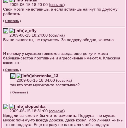
tentau
2009-06-15 18:20:00 (
ссылка
)
Свои мозги не вставишь, а если вставишь начнут по другому
работать.
(
Ответить
)
z_effy
2009-06-15 18:24:00 (
ссылка
)
Вы не виноваты, не грузитесь. За подругу обидно, конечно.
И почему у мужиков-говнюков всегда еще до кучи мама-
бабушка-сестра противные и агрессивные имеются. Классика
какая-то.
(
Ответить
)
chertenka_13
2009-06-15 18:34:00 (
ссылка
)
так кто этих мужиков-то воспитывал?
(
Ответить
)
xlopushka
2009-06-15 18:31:00 (
ссылка
)
Вряд ли вы смогли бы что-то изменить. Подруга - не мужик,
мужик почему-то всегда дороже, даже козел. Ибо личная жизнь
- то не подруга. Еще ни разу не слышала чтобы подруга