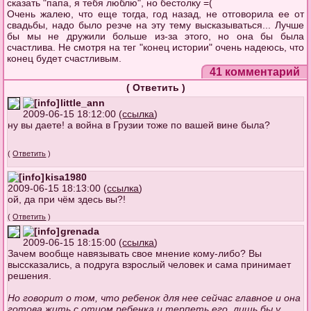
сказать "папа, я тебя люблю", но бестолку =(
Очень жалею, что еще тогда, год назад, не отговорила ее от
свадьбы, надо было резче на эту тему высказываться... Лучше
бы мы не дружили больше из-за этого, но она бы была
счастлива. Не смотря на тег "конец истории" очень надеюсь, что
конец будет счастливым.
41 комментарий
(
Ответить
)
little_ann
2009-06-15 18:12:00 (
ссылка
)
ну вы даете! а война в Грузии тоже по вашей вине была?
(
Ответить
)
kisa1980
2009-06-15 18:13:00 (
ссылка
)
ой, да при чём здесь вы?!
(
Ответить
)
grenada
2009-06-15 18:15:00 (
ссылка
)
Зачем вообще навязывать свое мнение кому-либо? Вы
выссказались, а подруга взрослый человек и сама принимает
решения.
Но говорит о том, что ребенок для нее сейчас главное и она
готова жить с отцом ребенка и терпеть его, лишь бы у