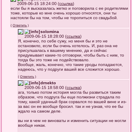
2009-06-15 18:24:00 (
ссылка
)
если бы я высказалась жетко и поговорила с ее родителями
тоже, которые ко мне очень хорошо относятся, они ты
настояли бы на том, чтобы не торопиться со свадьбой.
(
Ответить
)
solomina
2009-06-15 18:28:00 (
ссылка
)
Я, конечно, по себе сужу, но меня бы и это не
остановило, если бы очень хотелось. И, раз она не
присулшалась к вашему мнению, да и сейчас
придумывает какие-то отговорки, чтобы быть с ним, то
тогда бы это тоже не подействовало.
Вообще, жаль, конечно, что такие уроды попадаются,
надеюсь, что у подруги вашей все сложится хорошо.
(
Ответить
)
drnekto
2009-06-15 18:58:00 (
ссылка
)
ага, только потом история могла бы развиться таким
образом, что подруга бы еще полжизни страдала по
тому, какой удачный брак сорвался по вашей вине и из-
за вас он ее вообще бросил. так и не узнав, что ее бы
ждало на самом деле.
вы ни в чем не виноваты и изменить ситуации не могли
вообще никак.