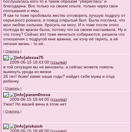
послушалась кого-то и таким образом "убереглась" и
благодарна. Все только на своем опыте, только через свои
спотыкания и ямы.
Я как-то тоже пробовала жестко отговорить лучшую подругу от
серьезного романа, и повод открытый был. Была послана, что
мол люблю сильнее, бросить не могу. И я тоже после этого
полгода во врагах была, потому что на своем настаивала. Ну и
что толку? Сейчас вот тоже жениться собираются, решила что
отношения с подругой мне важнее, не хочу её терять, а её
личная жизнь - то её..
(
Ответить
)
alexsa75
2009-06-15 18:43:00 (
ссылка
)
в той ситуации вы не виноваты, а сейчас можете помочь
выкинуть урода из жизни
26 лет! боже! какие наши годы? найдет себе мужа и отца
ребенку
(
Ответить
)
param0nova
2009-06-15 18:44:00 (
ссылка
)
Ужас! Но вашей вины в этом нет.
(
Ответить
)
piskaich
2009-06-15 18:48:00 (
ссылка
)