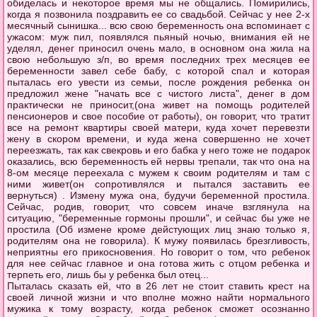
обиделась и некоторое время мы не общались. Помирились,
когда я позвонила поздравить ее со свадьбой. Сейчас у нее 2-х
месячный сынишка...
всю свою беременность она вспоминает с
ужасом: муж пил, появлялся пьяный ночью, внимания ей не
уделял, денег приносил очень мало, в основном она жила на
свою небольшую з/п, во время последних трех месяцев ее
беременности завел себе бабу, с которой спал и которая
пыталась его увести из семьи, после рождения ребенка он
предложил жене "начать все с чистого листа", денег в дом
практически не приносит,(она живет на помощь родителей
пенсионеров и свое пособие от работы), он говорит, что тратит
все на ремонт квартиры своей матери, куда хочет перевезти
жену в скором времени, и куда жена совершенно не хочет
переезжать, так как свекровь и его бабка у него тоже не подарок
оказались, всю беременность ей нервы трепали, так что она на
8-ом месяце переехала с мужем к своим родителям и там с
ними живет(он сопротивлялся и пытался заставить ее
вернуться) . Измену мужа она, будучи беременной простила.
Сейчас, родив, говорит, что совсем иначе взглянула на
ситуацию, "беременные гормоны прошли", и сейчас бы уже не
простила (Об измене кроме дейстующих лиц знаю только я,
родителям она не говорила). К мужу появилась брезгливость,
неприятны его прикосновения. Но говорит о том, что ребенок
для нее сейчас главное и она готова жить с отцом ребенка и
терпеть его, лишь бы у ребенка был отец...
Пыталась сказать ей, что в 26 лет не стоит ставить крест на
своей личной жизни и что вполне можно найти нормального
мужика к тому возрасту, когда ребенок сможет осознанно