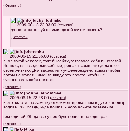
(
Ответить
)
lucky_ludmila
2009-06-15 22:03:00 (
ссылка
)
да женятся то хуй с ними, детей зачем рожать?
(
Ответить
)
olenenka
2009-06-15 21:56:00 (
ссылка
)
я, ая такой человек, тожебысебячувствовала себя виноватой.
Но по сути - вседееспособные, решают сами, что делать со
своей жизнью. Для васзначит лучшенебездействовать,чтобы
потом не жалеть, имейте ввиду это просто, чтобы не
чувствоввать себя неловко
(
Ответить
)
bonne_renommee
2009-06-15 22:28:00 (
ссылка
)
и это, кстати, на заметку откомментировавшим в духе, что литр
водки и "эй, блядь, куда пошла" - нормальное поведение
господи, ей 26! да все у нее будет еще, и не один раз!
(
Ответить
)
f_ox