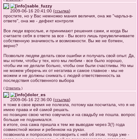
sable_fuzzy
2009-06-16 20:41:00 (
ссылка
)
простите, но у Вас немножко мания величия, она же "чарльз-в-
ответе", она же - дефект контроля
Все люди взрослые, и принимают решения сами, и когда Вы
считаете себя в ответе за все - Вы всего лишь преувеличиваете
собственную значимость и возможности. Вы же не бэтмен,
верно?
Позвольте людям делать свои ошибки и получать свой опыт. Да,
мы хотим, чтобы у тех, кого мы любим - все было хорошо,
чтобы им не делали больно, чтобы они были счастливы. Но мы
не можем уберечь их от негатива и самое главное - мы не
можем и не должны снимать с людей ответственность за
последствия собственного выбора
(
Ответить
)
dolor_es
2009-06-16 22:36:00 (
ссылка
)
я тоже в свое время не полезла, потому как посчитала, что я не
имею права и ей самой решать.
но позицию свою четко озвучила и на свадьбу не пошла. вопрос
больше не поднимался.
в итоге, она сама пришла к тем же выводам через 3(!) года
совместной жизни и ребенком на руках.
позвонила и попросила поговорить с ней об этом. тогда уже -