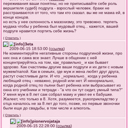
переживания ваши понятны, но не приписывайте себе роль
вершителя судеб) подруга - взрослый человек. браки не
расстраиваются от того, что там кто сказал. вы же не мама ей, в
конце концов.
но есть у нее склонность к мазохизму, это тревожно. терпеть
мудака чтобы у ребенка был мудовый отец... кажется, вашей
подруге нравится портить себе жизнь?
(
Ответить
)
3eta
2009-06-15 18:53:00 (
ссылка
)
Не комментируйте негативные стороны подругиной жизни, про
них она и сама все знает. Лучше в общении с ней
концентрируйтесь на том, как_правильно_ и как бывает
здорово. Как счастливы другие ваши подруги и их дети с новым
мужем/папой. Как в семьях, где муж и жена любят друг друга,
растут счастливые дети. И что _нормально_ когда у ребенка
любящий отец - неважно, родной или нет. И ненормально,
когда родной отец по пьяни бьет ребенка или выбрасывает из
окна его учебники и тетради - "а что он тут сидит, умный типа?"
У меня муж в 8 лет сам собрал маму и увел ее к бабушке.
Жалеет, что только в 8. Хотя, разумеется, рукоприкладство у
отца началось не за 8 лет до того, позже, но первые звоночки
были еще до свадьбы, в том числе и алкоголь.
(
Ответить
)
pionervojataja
2009-06-15 22:28:00 (
ссылка
)