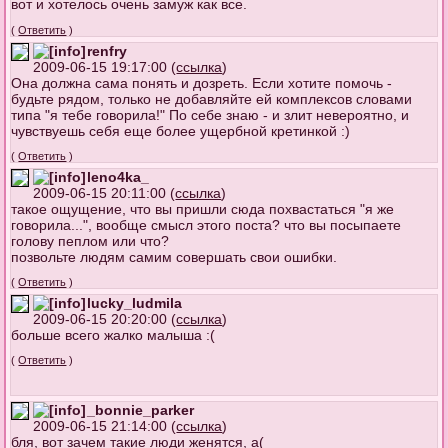
вот и хотелось очень замуж как все.
(
Ответить
)
renfry
2009-06-15 19:17:00 (
ссылка
)
Она должна сама понять и дозреть. Если хотите помочь -
будьте рядом, только не добавляйте ей комплексов словами
типа "я тебе говорила!" По себе знаю - и злит невероятно, и
чувствуешь себя еще более ущербной кретинкой :)
(
Ответить
)
leno4ka_
2009-06-15 20:11:00 (
ссылка
)
такое ощущение, что вы пришли сюда похвастаться "я же
говорила...", вообще смысл этого поста? что вы посыпаете
голову пеплом или что?
позвольте людям самим совершать свои ошибки.
(
Ответить
)
lucky_ludmila
2009-06-15 20:20:00 (
ссылка
)
больше всего жалко малыша :(
(
Ответить
)
_bonnie_parker
2009-06-15 21:14:00 (
ссылка
)
бля, вот зачем такие люди женятся, а(