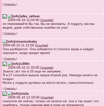
(
Ответить
)
alka_zeltser
2009-06-16 11:04:00 (
ссылка
)
не переживайте Вы так, Вы не виноваты. А подругу, как мы
видим, даже собственные ошибки не учат.
(
Ответить
)
nicenicebaby
2009-06-16 11:12:00 (
ссылка
)
Она разберется. Она избавится от плохого мужа и найдет
хорошего, когда придет время.
(
Ответить
)
v39th
2009-06-16 11:33:00 (
ссылка
)
Знаете, вот это в 25 еще не замужем...
Я в 27 спокойно вышла замуж второй раз. Никогда ничего не
поздно.
Мозги у подруги должны на место встать, самостоятельно.
(
Ответить
)
niola
2009-06-16 12:18:00 (
ссылка
)
помогите ей сейчас, только не пилите её. она и так знает, что
ошиблась, только никогда вам в этом не признается.