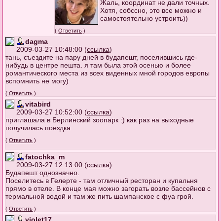
Жаль, координат не дали точных.
Хотя, собссно, это все можно и
самостоятельно устроить))
(
Ответить
)
dagma
2009-03-27 10:48:00 (
ссылка
)
тань, съездите на пару дней в будапешт, поселившись где-
нибудь в центре пешта. я там была этой осенью и более
романтического места из всех виденных мной городов европы
вспомнить не могу)
(
Ответить
)
vitabird
2009-03-27 10:52:00 (
ссылка
)
приглашала в Берлинский зоопарк :) как раз на выходные
получилась поездка
(
Ответить
)
fatochka_m
2009-03-27 12:13:00 (
ссылка
)
Будапешт однозначно.
Поселитесь в Гелерте - там отличный ресторан и купальня
прямо в отеле. В конце мая можно загорать возле бассейнов с
термальной водой и там же пить шампанское с фуа грой.
(
Ответить
)
violet17