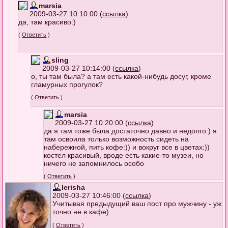
marsia
2009-03-27 10:10:00 (
ссылка
)
да, там красиво:)
(
Ответить
)
sling
2009-03-27 10:14:00 (
ссылка
)
о, ты там была? а там есть какой-нибудь досуг, кроме
гламурных прогулок?
(
Ответить
)
marsia
2009-03-27 10:20:00 (
ссылка
)
да я там тоже была достаточно давно и недолго:) я
там освоила только возможность сидеть на
набережной, пить кофе:)) и вокруг все в цветах:))
костел красивый, вроде есть какие-то музеи, но
ничего не запомнилось особо
(
Ответить
)
lerisha
2009-03-27 10:46:00 (
ссылка
)
Учитывая предыдущий ваш пост про мужчину - уж
точно не в кафе)
(
Ответить
)