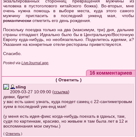
экзальтированных сторонниц превращения мужчины из
человека в пустоголового китайского божка). Во-вторых, мне
очень нужна помощь в выборе места, куда этого самого
мужчину пригласить в последний уикенд мая, чтобы
романтически
отметить его день рождения.
Поскольку поездка только на два (максимум, три) дня, дальние
страны отпадают. Идеально было бы в Центральную/Восточную
Европу куда-нибудь, но необязательно. Поделитесь идеями, а?
Указания на конкретные отели-рестораны приветствуются.
Спасибо.
Posted via
LiveJournal.app
.
16 комментариев
(
Ответить
)
sling
2009-03-27 10:09:00 (
ссылка
)
девки, бдите!
у вас есть шанс узнать, куда поедет самец с 22-сантиметровым
хуем в последний уик-енд мая!
(у меня есть идея-фикс когда-нибудь поехать в гданьск, там,
судя по картинкам, красиво, но живьем я там была лет в 12 и
воспоминания мои смутны.)
(
Ответить
)