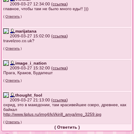
2009-03-27 12:34:00 (
ссылка
)
главное, чтобы там не было много еды!! )))
(
Ответить
)
marijatana
2009-03-27 15:02:00 (
ссылка
)
travelzoo.co.uk?
(
Ответить
)
image_i_nation
2009-03-27 15:32:00 (
ссылка
)
Прага, Краков, Будапешт
(
Ответить
)
thought_fool
2009-03-27 21:13:00 (
ссылка
)
охрид, это в македонии, там красивейшее озеро, древнее, как
байкал
http://www.ljplus.ru/img4/k/i/kirill_an
ya/img_3259.jpg
(
Ответить
)
(
Ответить
)