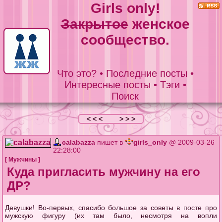
Girls only!
Закрытое
женское
сообщество.
Что это?
•
Последние посты
•
Интересные посты
•
Тэги
•
Поиск
< < <
> > >
calabazza
пишет в
girls_only
@ 2009-03-26
22:28:00
[
Мужчины
]
Куда пригласить мужчину на его
ДР?
Девушки! Во-первых, спасибо большое за советы в посте про
мужскую фигуру (их там было, несмотря на вопли