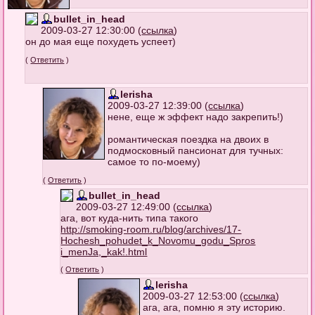
bullet_in_head
2009-03-27 12:30:00 (
ссылка
)
он до мая еще похудеть успеет)
(
Ответить
)
lerisha
2009-03-27 12:39:00 (
ссылка
)
нене, еще ж эффект надо закрепить!)
романтическая поездка на двоих в
подмосковный пансионат для тучных:
самое то по-моему)
(
Ответить
)
bullet_in_head
2009-03-27 12:49:00 (
ссылка
)
ага, вот куда-нить типа такого
http://smoking-room.ru/blog/archive
s/17-
Hochesh_pohudet_k_Novomu_godu_Spros
i_menJa,_kak!.html
(
Ответить
)
lerisha
2009-03-27 12:53:00 (
ссылка
)
ага, ага, помню я эту историю.