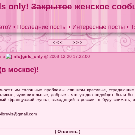
ls only!
Закрытое
женское сооб
это?
•
Последние посты
•
Интересные посты
•
Т
< < <
> > >
т в
girls_only
@ 2008-12-20 17:22:00
(в москве)!
риносят им сплошные проблемы. слишком красивые, страдающие 
ливые, чувствительные, добрые - что угодно подойдет. были бы 
вый французский жунал, выходящий в россии. я буду снимать, ж
olbrevis@gmail.com
(
Ответить
)