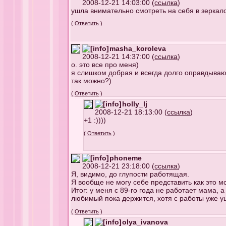
2008-12-21 14:03:00 (
ссылка
)
ушла внимательно смотреть на себя в зеркал
(
Ответить
)
masha_koroleva
2008-12-21 14:37:00 (
ссылка
)
о. это все про меня)
я слишком добрая и всегда долго оправдываю л
так можно?)
(
Ответить
)
holly_lj
2008-12-21 18:13:00 (
ссылка
)
+1 :))))
(
Ответить
)
phoneme
2008-12-21 23:18:00 (
ссылка
)
Я, видимо, до глупости работящая.
Я вообще не могу себе представить как это мо
Итог: у меня с 89-го года не работает мама,
любимый пока держится, хотя с работы уже уш
(
Ответить
)
olya_ivanova