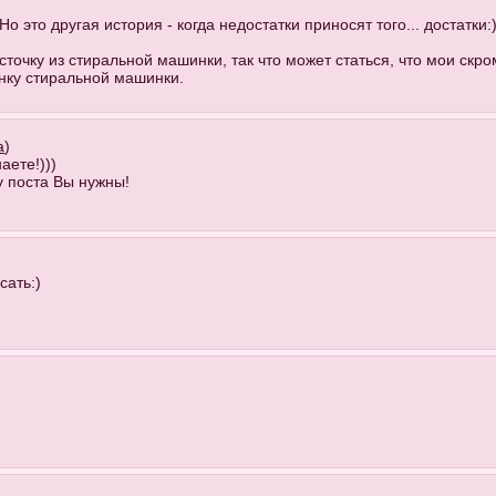
 это другая история - когда недостатки приносят того... достатки:
косточку из стиральной машинки, так что может статься, что мои скр
инку стиральной машинки.
а
)
аете!)))
ру поста Вы нужны!
сать:)