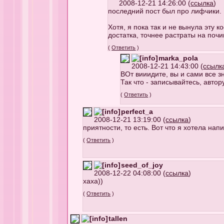
2008-12-21 14:26:00 (
ссылка
)
последний пост был про лифчики. Но
Хотя, я пока так и не вынула эту 
достатка, точнее растраты на поч
(
Ответить
)
marka_pola
2008-12-21 14:43:00 (
ссылк
ВОт вииидите, вы и сами все зн
Так что - записывайтесь, авто
(
Ответить
)
perfect_a
2008-12-21 13:19:00 (
ссылка
)
приятности, то есть. Вот что я хотела напи
(
Ответить
)
seed_of_joy
2008-12-22 04:08:00 (
ссылка
)
хаха))
(
Ответить
)
tallen