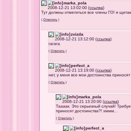
marka_pola
2008-12-21 13:02:00 (
ссылка
)
Тут должны отметиться все члены ГО! я щитаю
(
Ответить
)
zvizda
2008-12-21 13:12:00 (
ссылка
)
гагага
(
Ответить
)
perfect_a
2008-12-21 13:19:00 (
ссылка
)
нет, у меня все мои достоинства приносят 
(
Ответить
)
marka_pola
2008-12-21 13:20:00 (
ссылка
)
Таааак. Это серьезный случай! Требуе
приносят достоинства?! хммм...
(
Ответить
)
perfect_a