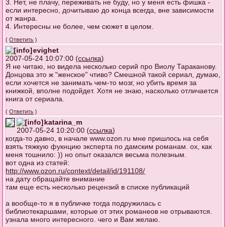
3. Нет, не плачу, переживать не буду, но у меня есть фишка -
если интересно, дочитываю до конца всегда, вне зависимости
от жанра.
4. Интересны не более, чем сюжет в целом.
(
Ответить
)
evighet
2007-05-24 10:07:00 (
ссылка
)
Я не читаю, но видела несколько серий про Виолу Тараканову.
Донцова это ж "женское" чтиво? Смешной такой сериал, думаю,
если хочется не занимать чем-то мозг, но убить время за
книжкой, вполне подойдет. Хотя не знаю, насколько отличается
книга от сериала.
(
Ответить
)
katarina_m
2007-05-24 10:20:00 (
ссылка
)
когда-то давно, в начале www.ozon.ru мне пришлось на себя
взять тяжкую фукнцию эксперта по дамским романам. ох, как
меня тошнило: )) но опыт оказался весьма полезным.
вот одна из статей:
http://www.ozon.ru/context/detail/id/19
1108/
на дату обращайте внимание
там еще есть несколько рецензий в списке публикаций
а вообще-то я в публичке тогда подружилась с
библиотекаршами, которые от этих романеов не отрываются.
узнала много интересного. чего и Вам желаю.