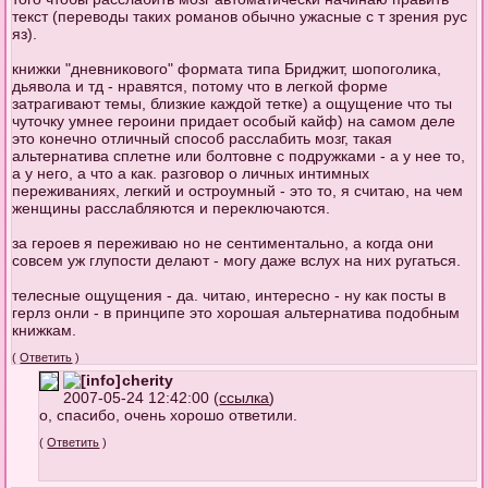
текст (переводы таких романов обычно ужасные с т зрения рус
яз).
книжки "дневникового" формата типа Бриджит, шопоголика,
дьявола и тд - нравятся, потому что в легкой форме
затрагивают темы, близкие каждой тетке) а ощущение что ты
чуточку умнее героини придает особый кайф) на самом деле
это конечно отличный способ расслабить мозг, такая
альтернатива сплетне или болтовне с подружками - а у нее то,
а у него, а что а как. разговор о личных интимных
переживаниях, легкий и остроумный - это то, я считаю, на чем
женщины расслабляются и переключаются.
за героев я переживаю но не сентиментально, а когда они
совсем уж глупости делают - могу даже вслух на них ругаться.
телесные ощущения - да. читаю, интересно - ну как посты в
герлз онли - в принципе это хорошая альтернатива подобным
книжкам.
(
Ответить
)
cherity
2007-05-24 12:42:00 (
ссылка
)
о, спасибо, очень хорошо ответили.
(
Ответить
)