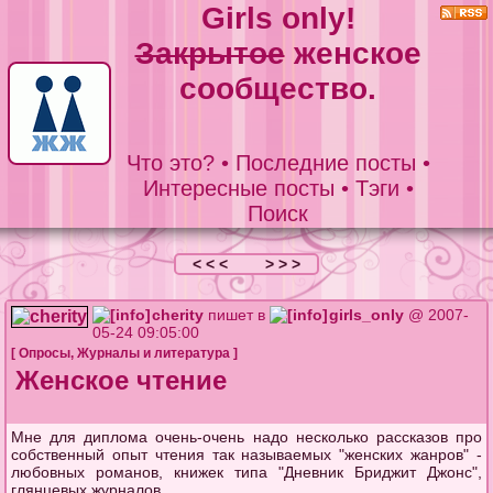
Girls only!
Закрытое
женское
сообщество.
Что это?
•
Последние посты
•
Интересные посты
•
Тэги
•
Поиск
< < <
> > >
cherity
пишет в
girls_only
@ 2007-
05-24 09:05:00
[
Опросы
,
Журналы и литература
]
Женское чтение
Мне для диплома очень-очень надо несколько рассказов про
собственный опыт чтения так называемых "женских жанров" -
любовных романов, книжек типа "Дневник Бриджит Джонс",
глянцевых журналов.