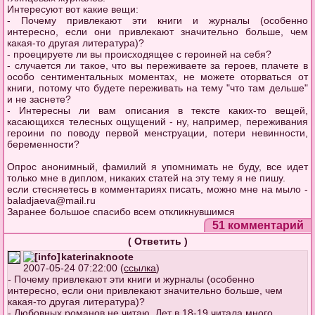
Интересуют вот какие вещи:
- Почему привлекают эти книги и журналы (особенно
интересно, если они привлекают значительно больше, чем
какая-то другая литература)?
- проецируете ли вы происходящее с героиней на себя?
- случается ли такое, что вы переживаете за героев, плачете в
особо сентиментальных моментах, не можете оторваться от
книги, потому что будете переживать на тему "что там дельше"
и не заснете?
- Интересны ли вам описания в тексте каких-то вещей,
касающихся телесных ощущений - ну, например, переживания
героини по поводу первой менструации, потери невинности,
беременности?
Опрос анонимный, фамилий я упомнимать не буду, все идет
только мне в диплом, никаких статей на эту тему я не пишу.
если стесняетесь в комментариях писать, можно мне на мыло -
baladjaeva@mail.ru
Заранее большое спасибо всем откликнувшимся
51 комментарий
(
Ответить
)
katerinaknoote
2007-05-24 07:22:00 (
ссылка
)
- Почему привлекают эти книги и журналы (особенно
интересно, если они привлекают значительно больше, чем
какая-то другая литература)?
- Любовных романов не читаю. Лет в 18-19 читала много