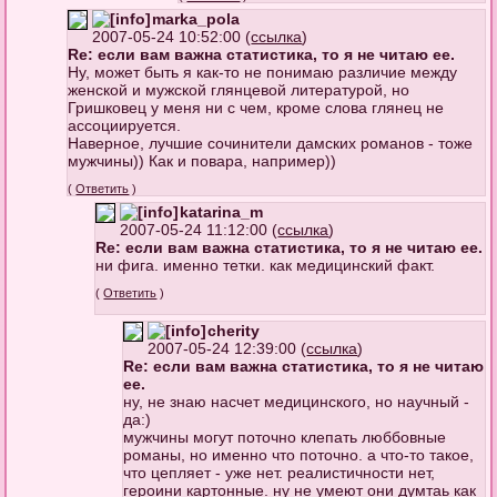
marka_pola
2007-05-24 10:52:00 (
ссылка
)
Re: если вам важна статистика, то я не читаю ее.
Ну, может быть я как-то не понимаю различие между
женской и мужской глянцевой литературой, но
Гришковец у меня ни с чем, кроме слова глянец не
ассоциируется.
Наверное, лучшие сочинители дамских романов - тоже
мужчины)) Как и повара, например))
(
Ответить
)
katarina_m
2007-05-24 11:12:00 (
ссылка
)
Re: если вам важна статистика, то я не читаю ее.
ни фига. именно тетки. как медицинский факт.
(
Ответить
)
cherity
2007-05-24 12:39:00 (
ссылка
)
Re: если вам важна статистика, то я не читаю
ее.
ну, не знаю насчет медицинского, но научный -
да:)
мужчины могут поточно клепать люббовные
романы, но именно что поточно. а что-то такое,
что цепляет - уже нет. реалистичности нет,
героини картонные. ну не умеют они думтаь как