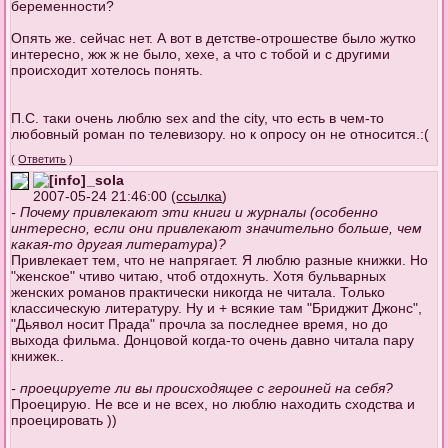
беременности?
Опять же. сейчас нет. А вот в детстве-отрошестве было жутко
интересно, жж ж не было, хехе, а что с тобой и с другими
происходит хотелось понять.
П.С. таки очень люблю sex and the city, что есть в чем-то
любовный роман по телевизору. но к опросу он не относится.:(
(
Ответить
)
_sola
2007-05-24 21:46:00 (
ссылка
)
- Почему привлекают эти книги и журналы (особенно
интересно, если они привлекают значительно больше, чем
какая-то другая литература)?
Привлекает тем, что не напрягает. Я люблю разные книжки. Но
"женское" чтиво читаю, чтоб отдохнуть. Хотя бульварных
женских романов практически никогда не читала. Только
классическую литературу. Ну и + всякие там "Бриджит Джонс",
"Дьявол носит Прада" прочла за последнее время, но до
выхода фильма. Донцовой когда-то очень давно читала пару
книжек..
- проецируете ли вы происходящее с героиней на себя?
Проецирую. Не все и не всех, но люблю находить сходства и
проецировать ))