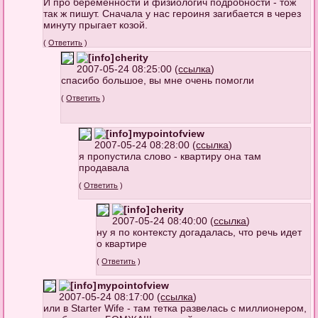
И про беременности и физиологич подробности - тож
так ж пишут. Сначала у нас героиня загибается в через
минуту прыгает козой.
(
Ответить
)
cherity
2007-05-24 08:25:00 (
ссылка
)
спасибо большое, вы мне очень помогли
(
Ответить
)
mypointofview
2007-05-24 08:28:00 (
ссылка
)
я пропустила слово - квартиру она там
продавала
(
Ответить
)
cherity
2007-05-24 08:40:00 (
ссылка
)
ну я по контексту догадалась, что речь идет
о квартире
(
Ответить
)
mypointofview
2007-05-24 08:17:00 (
ссылка
)
или в Starter Wife - там тетка развелась с миллионером,