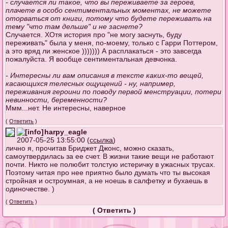
- случается ли такое, что вы переживаете за героев,
плачете в особо сентиментальных моментах, не можете
оторваться от книги, потому что будете переживать на
тему "что там дельше" и не заснете?
Случается. ХОтя история про "не могу заснуть, буду
переживать" была у меня, по-моему, только с Гарри Поттером,
а это вряд ли женское ))))))) А расплакаться - это завсегда
пожалуйста. Я вообще сентиментальная девчонка.
- Интересны ли вам описания в тексте каких-то вещей,
касающихся телесных ощущений - ну, например,
переживания героини по поводу первой менструации, потери
невинности, беременности?
Ммм...нет. Не интересны, наверное
(
Ответить
)
harpy_eagle
2007-05-25 13:55:00 (
ссылка
)
лично я, прочитав Бриджет Джонс, можно сказать,
самоутвердилась за ее счет. В жизни такие вещи не работают
почти. Никто не полюбит толстую истеричку в ужасных трусах.
Поэтому читая про нее приятно было думать что ты высокая
стройная и остроумная, а не ноешь в салфетку и бухаешь в
одиночестве. )
(
Ответить
)
(
Ответить
)