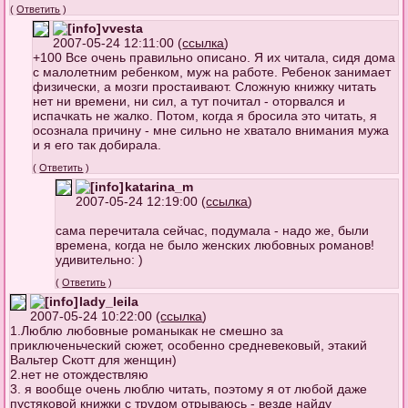
(
Ответить
)
vvesta
2007-05-24 12:11:00 (
ссылка
)
+100 Все очень правильно описано. Я их читала, сидя дома
с малолетним ребенком, муж на работе. Ребенок занимает
физически, а мозги простаивают. Сложную книжку читать
нет ни времени, ни сил, а тут почитал - оторвался и
испачкать не жалко. Потом, когда я бросила это читать, я
осознала причину - мне сильно не хватало внимания мужа
и я его так добирала.
(
Ответить
)
katarina_m
2007-05-24 12:19:00 (
ссылка
)
сама перечитала сейчас, подумала - надо же, были
времена, когда не было женских любовных романов!
удивительно: )
(
Ответить
)
lady_leila
2007-05-24 10:22:00 (
ссылка
)
1.Люблю любовные романыкак не смешно за
приключеньческий сюжет, особенно средневековый, этакий
Вальтер Скотт для женщин)
2.нет не отождествляю
3. я вообще очень люблю читать, поэтому я от любой даже
пустяковой книжки с трудом отрываюсь - везде найду