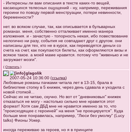
- Интересны ли вам описания в тексте каких-то вещей,
касающихся телесных ощущений - ну, например, переживания
героини по поводу первой менструации, потери невинности,
беременности?
нет. во всяком случае, так, как описывается в бульварных
романах. меня, собственно отталкивает именно манера
изложения. и - зачастую - топорность некая, ибо повествование
нелогично ни разу, события не совпадают друг с другом. они
написаны для тех, кто не в курсе, как переводятся деньги со
счета на счет, как покупаются билеты, как оформляются визы и
всякое такое. а моей маме нравится. потому что "живенько и не
загружает мозги".
(
Ответить
)
glagolik
2007-05-24 10:36:00 (
ссылка
)
Любовные романы пачками читала лет в 13-15, брала в
библиотеке стопку в 5 книжек, через день сдавала и уходила с
новой стопкой...
Сейчас их не читаю, скучно. Но вот от "дневниковых" книжек
отказаться не могу - настолько сильно мне нравится этот
формат! Хотя сам ДБД мне не нравится именно за то, что
"происходящее с героиней" на меня "не проецируется". Куда
больше мне понравилась, например, "Люси без умолку" (Lucy
talks) Фионы Уокер.
иногда переживаю за героев, но я в принципе