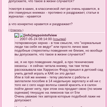
допускаете, что такое в жизни случается?
>смотря в каких, в классической лит-ре очень нравится, в
эти гламурных книжках - противно и раздражает, статьи в
журналах - нравятся
а что конкретно нравится и раздражает?
(
Ответить
)
mypointofview
2007-05-24 08:14:00 (
ссылка
)
>откровенную херню - в том смысле, что "нормальные
люди так себя не ведут" или просто лично вам
подобные стереотипы поведения не близик, но вообще
вы допускаете, что такое в жизни случается?
не, я не про поведение людей, а про технические
нюансы - я сейчас читала книжку, так там тетка
рассказывала как Харрисон Форд пришел в детский сад
учить детей играть и КАК он это делал
Или в той же книжке - тетку уволили с работы и
заплатили пособие в 14 недельную зарплату и ей ни с
того ни с сего надо волосы самой красить и в салон
пойти денег нету, при этом она продает свою (по моим
оценкам) тянущую на лимонов так от 5ти
Очень уважаю тех авторов которые подобной лажи не
допускают.