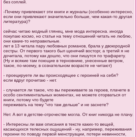
без соплей.
-Почему привлекают эти книги и журналы (особенно интересно,
если они привлекают значительно больше, чем какая-то другая
литература)?
сейчас читаю модный глянец, мне мода интересна. иногда
покупаю космо, но статьи на тему отношений читать не люблю,
они какие-то неправильные.
лет в 13 читала пару любовных романов, брала у двоюродной
сестры. От первого такого был щенячий восторг, а третий я не
дочитала, потому как дошло, что они пишутся по трафарету.
(Ну и всякие там поющие в терновнике, унесенные ветром,
такое, по-моему, в сознательном возрасте не читают)
- проецируете ли вы происходящее с героиней на себя?
если вдруг прочитаю - нет.
- случается ли такое, что вы переживаете за героев, плачете в
особо сентиментальных моментах, не можете оторваться от
книги, потому что будете
переживать на тему "что там дельше" и не заснете?
Нет. А вот в детстве-отрочестве могла. От книг никогда не плачу.
- Интересны ли вам описания в тексте каких-то вещей,
касающихся телесных ощущений - ну, например, переживания
героини по поводу первой менструации, потери невинности,