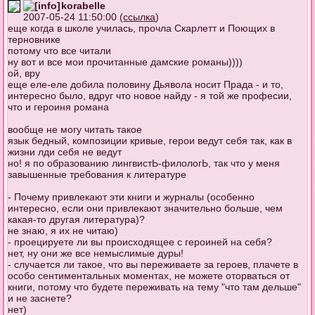
korabelle
2007-05-24 11:50:00 (
ссылка
)
еще когда в школе училась, прочла Скарлетт и Поющих в
терновнике
потому что все читали
ну вот и все мои прочитанные дамские романы))))
ой, вру
еще еле-еле добила половину Дьявола носит Прада - и то,
интересно было, вдруг что новое найду - я той же професии,
что и героиня романа
вообще не могу читать такое
язык бедный, композиции кривые, герои ведут себя так, как в
жизни лди себя не ведут
но! я по образованию лингвистЬ-филологЬ, так что у меня
завышенные требования к литературе
- Почему привлекают эти книги и журналы (особенно
интересно, если они привлекают значительно больше, чем
какая-то другая литература)?
не знаю, я их не читаю)
- проецируете ли вы происходящее с героиней на себя?
нет, ну они же все немыслимые дуры!
- случается ли такое, что вы переживаете за героев, плачете в
особо сентиментальных моментах, не можете оторваться от
книги, потому что будете переживать на тему "что там дельше"
и не заснете?
нет)