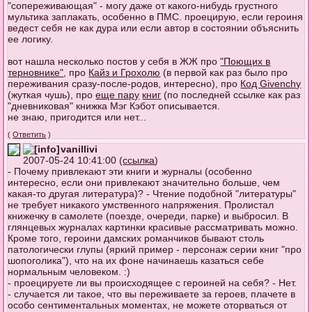
"сопереживающая" - могу даже от какого-нибудь грустного
мультика заплакать, особенно в ПМС. проецирую, если героиня
ведест себя не как дура или если автор в состоянии объяснить
ее логику.
вот нашла несколько постов у себя в ЖЖ про
"Поющих в
терновнике"
, про
Кайз и Грохолю
(в первой как раз было про
переживания сразу-после-родов, интересно), про
Код Givenchy
(жуткая чушь), про
еще пару
книг
(по последней ссылке как раз
"дневниковая" книжка Мэг Кэбот описывается.
не знаю, пригодится или нет...
(
Ответить
)
vanillivi
2007-05-24 10:41:00 (
ссылка
)
- Почему привлекают эти книги и журналы (особенно
интересно, если они привлекают значительно больше, чем
какая-то другая литература)? - Чтение подобной "литературы"
не требует никакого умственного напряжения. Пролистал
книжечку в самолете (поезде, очереди, парке) и выбросил. В
глянцевых журналах картинки красивые рассматривать можно.
Кроме того, героини дамских романчиков бывают столь
патологически глупы (яркий пример - персонаж серии книг "про
шопоголика"), что на их фоне начинаешь казаться себе
нормальным человеком. :)
- проецируете ли вы происходящее с героиней на себя? - Нет.
- случается ли такое, что вы переживаете за героев, плачете в
особо сентиментальных моментах, не можете оторваться от