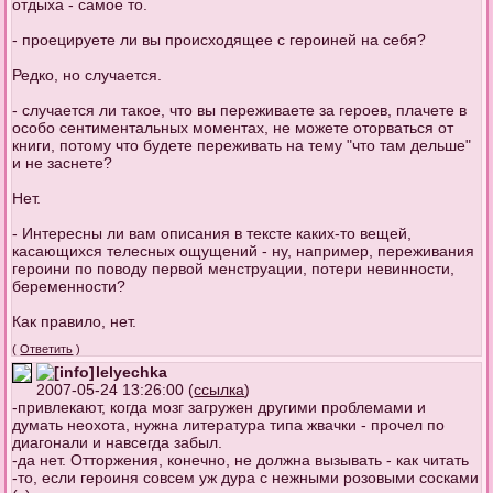
отдыха - самое то.
- проецируете ли вы происходящее с героиней на себя?
Редко, но случается.
- случается ли такое, что вы переживаете за героев, плачете в
особо сентиментальных моментах, не можете оторваться от
книги, потому что будете переживать на тему "что там дельше"
и не заснете?
Нет.
- Интересны ли вам описания в тексте каких-то вещей,
касающихся телесных ощущений - ну, например, переживания
героини по поводу первой менструации, потери невинности,
беременности?
Как правило, нет.
(
Ответить
)
lelyechka
2007-05-24 13:26:00 (
ссылка
)
-привлекают, когда мозг загружен другими проблемами и
думать неохота, нужна литература типа жвачки - прочел по
диагонали и навсегда забыл.
-да нет. Отторжения, конечно, не должна вызывать - как читать
-то, если героиня совсем уж дура с нежными розовыми сосками