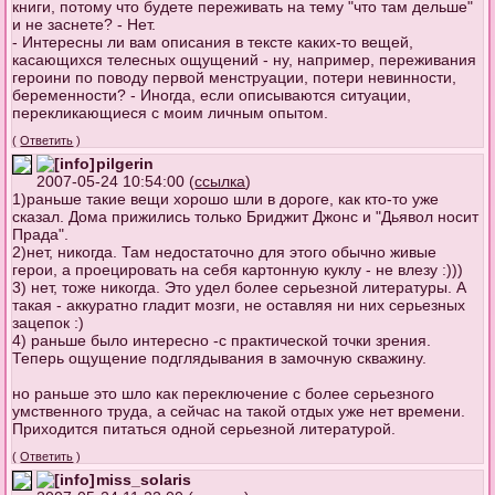
книги, потому что будете переживать на тему "что там дельше"
и не заснете? - Нет.
- Интересны ли вам описания в тексте каких-то вещей,
касающихся телесных ощущений - ну, например, переживания
героини по поводу первой менструации, потери невинности,
беременности? - Иногда, если описываются ситуации,
перекликающиеся с моим личным опытом.
(
Ответить
)
pilgerin
2007-05-24 10:54:00 (
ссылка
)
1)раньше такие вещи хорошо шли в дороге, как кто-то уже
сказал. Дома прижились только Бриджит Джонс и "Дьявол носит
Прада".
2)нет, никогда. Там недостаточно для этого обычно живые
герои, а проецировать на себя картонную куклу - не влезу :)))
3) нет, тоже никогда. Это удел более серьезной литературы. А
такая - аккуратно гладит мозги, не оставляя ни них серьезных
зацепок :)
4) раньше было интересно -с практической точки зрения.
Теперь ощущение подглядывания в замочную скважину.
но раньше это шло как переключение с более серьезного
умственного труда, а сейчас на такой отдых уже нет времени.
Приходится питаться одной серьезной литературой.
(
Ответить
)
miss_solaris