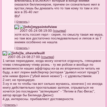
влюбилась в БОМЖА!!! который в конце книжки
оказался биллионером, причем он сознательно жил в
кустах,лишь бы доказать что то там кому то там и это
все в 35-40 лет
фу!
(
Ответить
)
mypointofview
2007-05-24 08:19:00 (
ссылка
)
хотя есть госсип герл - серия, по смыслу такая же мура,
но там все достаточно последовательно и ляпов я за 7
книжек особенно не нашла
(
Ответить
)
la_chevrefeuill
2007-05-24 08:27:00 (
ссылка
)
1.читаю периодами, когда мозгу хочется отдохнуть. глянцевое
чтиво глянцевому чтиву рознь - ту же робски и вообще по
возможности наших аффтарш из-за их вторичности читать не
буду, а вот лорен вайсбергер (которая "дьявол носит прада")
или никки френч ("убей меня нежно") - с удовольствием.
2.нет, не проецирую.
3.ну я не то чтобы так вот сильно мучаюсь, конечно:) но иногда
книгу действительно проглатываю залпом, отрываться не
хочется (из последних "затянувших" - "Летим в Лас-Вегас",
автор вроде бы Белинда Джонс)
4.да, интересны. прибавляют достоверности.
(
Ответить
)