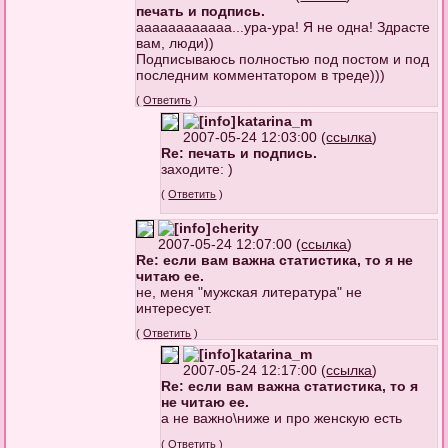
печать и подпись.
аааааааааааа...ура-ура! Я не одна! Здрасте
вам, люди))
Подписываюсь полностью под постом и под
последним комментатором в треде)))
(
Ответить
)
katarina_m
2007-05-24 12:03:00 (
ссылка
)
Re: печать и подпись.
заходите: )
(
Ответить
)
cherity
2007-05-24 12:07:00 (
ссылка
)
Re: если вам важна статистика, то я не
читаю ее.
не, меня "мужская литература" не
интересует.
(
Ответить
)
katarina_m
2007-05-24 12:17:00 (
ссылка
)
Re: если вам важна статистика, то я
не читаю ее.
а не важно\ниже и про женскую есть
(
Ответить
)