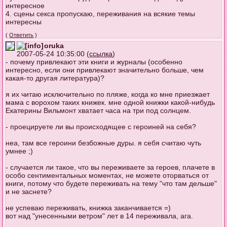
интересное
4. сцены секса пропускаю, переживания на всякие темы
интересны
(
Ответить
)
oruka
2007-05-24 10:35:00 (
ссылка
)
- почему привлекают эти книги и журналы (особенно
интересно, если они привлекают значительно больше, чем
какая-то другая литература)?
я их читаю исключительно по пляже, когда ко мне приезжает
мама с ворохом таких книжек. мне одной книжки какой-нибудь
Екатерины Вильмонт хватает часа на три под солнцем.
- проецируете ли вы происходящее с героиней на себя?
неа, там все героини безбожные дуры. я себя считаю чуть
умнее ;)
- случается ли такое, что вы переживаете за героев, плачете в
особо сентиментальных моментах, не можете оторваться от
книги, потому что будете переживать на тему "что там дельше"
и не заснете?
не успеваю переживать, книжка заканчивается =)
вот над "унесенными ветром" лет в 14 переживала, ага.