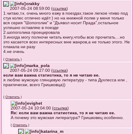
crakky
2007-05-24 08:59:00 (
ссылка
)
1.читаю,т.к. очень много езжу в поездах,такое легкое чтиво под
стук колес отлично идёт:) но на книжной полке у меня только
вся серия "Шопоголик" и "Дъявол носит Прада",остальное
успешно оставляю в поезде
2.шопоголика проецировала
3.иногда могу полночи читать книгу,чтобы всю прочитать....но
это касается всех интересных мне жанров,а не только этого. Не
плакала ни разу
4.не очень
(
Ответить
)
marka_pola
2007-05-24 09:27:00 (
ссылка
)
если вам важна статистика, то я не читаю ее.
я люблю мужскую глянцевую литературу - типа Духлесса или ,
практически, всего Гришковца))
(
Ответить
)
evighet
2007-05-24 10:04:00 (
ссылка
)
Re: если вам важна статистика, то я не читаю ее.
А почему это мужская литература? Гришковец особенно.
(
Ответить
)
katarina_m