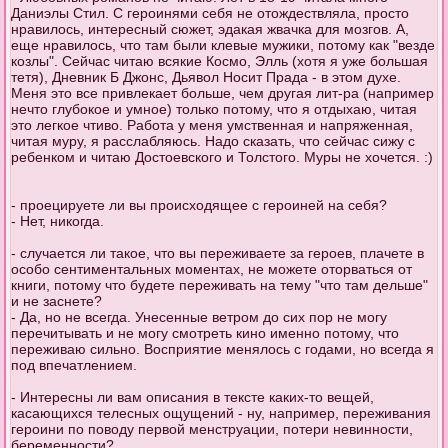
Даниэлы Стил. С героинями себя не отождествляла, просто
нравилось, интересный сюжет, эдакая жвачка для мозгов. А,
еще нравилось, что там были клевые мужики, потому как "везде
козлы". Сейчас читаю всякие Космо, Элль (хотя я уже большая
тетя), Дневник Б Джонс, Дьявол Носит Прада - в этом духе.
Меня это все привлекает больше, чем другая лит-ра (например
нечто глубокое и умное) только потому, что я отдыхаю, читая
это легкое чтиво. Работа у меня умственная и напряженная,
читая муру, я расслабляюсь. Надо сказать, что сейчас сижу с
ребенком и читаю Достоевского и Толстого. Муры не хочется. :)
- проецируете ли вы происходящее с героиней на себя?
- Нет, никогда.
- случается ли такое, что вы переживаете за героев, плачете в
особо сентиментальных моментах, не можете оторваться от
книги, потому что будете переживать на тему "что там дельше"
и не заснете?
- Да, но не всегда. Унесенные ветром до сих пор не могу
перечитывать и не могу смотреть кино именно потому, что
переживаю сильно. Восприятие менялось с годами, но всегда я
под впечатлением.
- Интересны ли вам описания в тексте каких-то вещей,
касающихся телесных ощущений - ну, например, переживания
героини по поводу первой менструации, потери невинности,
беременности?