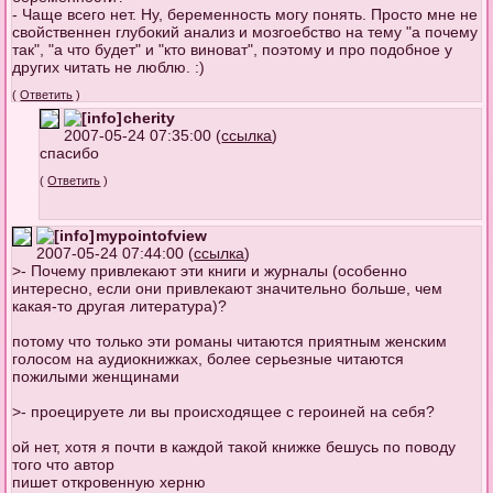
- Чаще всего нет. Ну, беременность могу понять. Просто мне не
свойственнен глубокий анализ и мозгоебство на тему "а почему
так", "а что будет" и "кто виноват", поэтому и про подобное у
других читать не люблю. :)
(
Ответить
)
cherity
2007-05-24 07:35:00 (
ссылка
)
спасибо
(
Ответить
)
mypointofview
2007-05-24 07:44:00 (
ссылка
)
>- Почему привлекают эти книги и журналы (особенно
интересно, если они привлекают значительно больше, чем
какая-то другая литература)?
потому что только эти романы читаются приятным женским
голосом на аудиокнижках, более серьезные читаются
пожилыми женщинами
>- проецируете ли вы происходящее с героиней на себя?
ой нет, хотя я почти в каждой такой книжке бешусь по поводу
того что автор
пишет откровенную херню