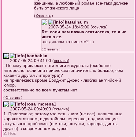
женщины, а любовный роман все-таки должен
быть от женского лица
(
Ответить
)
katarina_m
2007-05-24 18:45:00 (
ссылка
)
Re: если вам важна статистика, то я не
читаю ее.
где диплом-то пишете? : )
(
Ответить
)
baobabka
2007-05-24 09:41:00 (
ссылка
)
- Почему привлекают эти книги и журналы (особенно
интересно, если они привлекают значительно больше, чем
какая-то другая литература)?
не привлекают, кроме Бриджит Джонс - люблю английский
юмор.
соответственно по всем пунктам нет.
(
Ответить
)
rosa_morena1
2007-05-24 09:49:00 (
ссылка
)
1. Привлекают, потому что есть книги (не все), написанные
хорошим языком, в достойном переводе, поднимающие
актуальные проблемы (шмотки, покупки, карьера, диеты,
друзья) в современном ракурсе.
2. Нет.