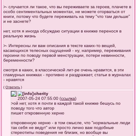
>- случается ли такое, что вы переживаете за героев, плачете в
особо сентиментальных моментах, не можете оторваться от
книги, потому что будете переживать на тему "что там дельше"
и не заснете?
нет, хотя я иногда обсуждаю ситуации в книжке перенося в
реальную жизнь
>- Интересны ли вам описания в тексте каких-то вещей,
касающихся телесных ощущений - ну, например, переживания
героини по поводу первой менструации, потери невинности,
беременности?
смотря в каких, в классической лит-ре очень нравится, в эти
гламурных книжках - противно и раздражает, статьи в журналах
- нравятся
(
Ответить
)
cherity
2007-05-24 07:55:00 (
ссылка
)
>ой нет, хотя я почти в каждой такой книжке бешусь по
поводу того что автор
пишет откровенную херню
откровенную херню - в том смысле, что "нормальные люди
так себя не ведут" или просто лично вам подобные
стереотипы поведения не близик, но вообще вы