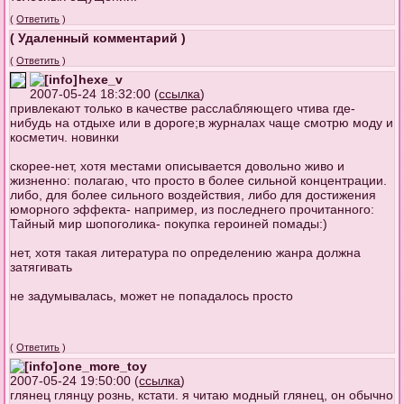
(
Ответить
)
( Удаленный комментарий )
(
Ответить
)
hexe_v
2007-05-24 18:32:00 (
ссылка
)
привлекают только в качестве расслабляющего чтива где-
нибудь на отдыхе или в дороге;в журналах чаще смотрю моду и
косметич. новинки
скорее-нет, хотя местами описывается довольно живо и
жизненно: полагаю, что просто в более сильной концентрации.
либо, для более сильного воздействия, либо для достижения
юморного эффекта- например, из последнего прочитанного:
Тайный мир шопоголика- покупка героиней помады:)
нет, хотя такая литература по определению жанра должна
затягивать
не задумывалась, может не попадалось просто
(
Ответить
)
one_more_toy
2007-05-24 19:50:00 (
ссылка
)
глянец глянцу рознь, кстати. я читаю модный глянец, он обычно