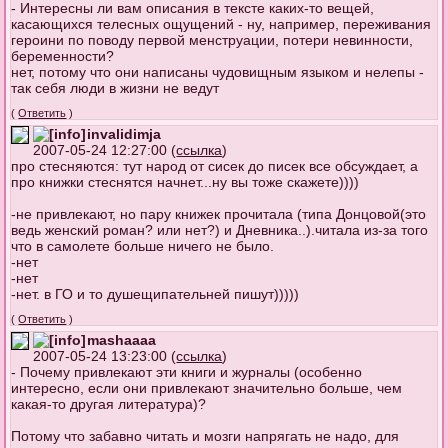
- Интересны ли вам описания в тексте каких-то вещей,
касающихся телесных ощущений - ну, например, переживания
героини по поводу первой менструации, потери невинности,
беременности?
нет, потому что они написаны чудовищным языком и нелепы -
так себя люди в жизни не ведут
(
Ответить
)
invalidimja
2007-05-24 12:27:00 (
ссылка
)
про стесняются: тут народ от сисек до писек все обсуждает, а
про книжки стеснятся начнет...ну вы тоже скажете))))
-не привлекают, но пару книжек прочитала (типа Донцовой(это
ведь женский роман? или нет?) и Дневника..).читала из-за того
что в самолете больше ничего не было.
-нет
-нет
-нет. в ГО и то душещипательней пишут)))))
(
Ответить
)
mashaaaa
2007-05-24 13:23:00 (
ссылка
)
- Почему привлекают эти книги и журналы (особенно
интересно, если они привлекают значительно больше, чем
какая-то другая литература)?
Потому что забавно читать и мозги напрягать не надо, для