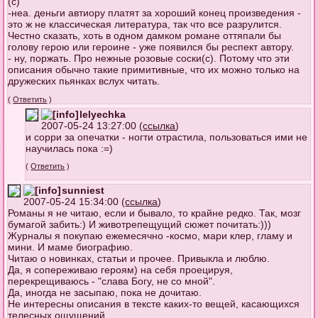
(с)
-неа. деньги автиору платят за хороший конец произведения -
это ж не классическая литература, так что все разрулится.
Честно сказать, хоть в одном дамком романе оттяпали бы
голову герою или героине - уже появился бы респект автору.
- ну, поржать. Про нежные розовые соски(с). Потому что эти
описания обычно такие примитивные, что их можно только на
дружеских пьянках вслух читать.
(
Ответить
)
lelyechka
2007-05-24 13:27:00 (
ссылка
)
и сорри за опечатки - ногти отрастила, пользоваться ими не
научилась пока :=)
(
Ответить
)
sunniest
2007-05-24 15:34:00 (
ссылка
)
Романы я не читаю, если и бывало, то крайне редко. Так, мозг
бумагой забить:) И животрепещущий сюжет почитать:)))
Журналы я покупаю ежемесячно -космо, мари клер, гламу и
мини. И маме биографию.
Читаю о новинках, статьи и прочее. Привыкла и люблю.
Да, я сопереживаю героям) на себя проецируя,
перекрещиваюсь - "слава Богу, не со мной".
Да, иногда не засыпаю, пока не дочитаю.
Не интересны описания в тексте каких-то вещей, касающихся
телесных ощущений.