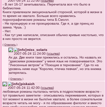
2007-05-24 11:22:00 (
ссылка
)
- В лет 16-17 зачитывалась. Перечитала все что было в
библиотеке.
Книги привлекали эмоциональной стороной, которой в жизни в
то время не хватало. Больше всего нравились
порнографические романы типа Б.Смолл.
- Не проецирую и не проецировала. Где я, а где принц из
замка. Чушь. :)
- Нет.
- Как тут уже написали, описания обычно кривые настолько, что
в них просто не верится.
(
Ответить
)
miss_solaris
2007-05-24 11:24:00 (
ссылка
)
Ах да. Две книги таки прижились и остались. Но назвать их
"дамскими романами" у меня язык не поворачивается. Это
"Унесенные ветром" и "Поющие в терновнике". Где-то на
уровень ниже еще "Королек, птичка певчая", но эта книжка
затерялась.
(
Ответить
)
piskaich
2007-05-24 11:42:00 (
ссылка
)
любовные романы пыталась читать в подростковом возрасте -
тут правильно заметили - описывались переживания, которых в
тот момент в жизни не было\не хватало. в более сознательном
возрасте читать не могу - я по образованию филолог и вместо
того чтобы расслабить мозг автоматически начинаю править