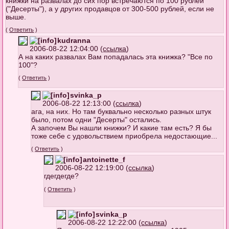
книжки на развалах до сих пор встречаются по 100 рублей
("Десерты"), а у других продавцов от 300-500 рублей, если не
выше.
(
Ответить
)
kudranna
2006-08-22 12:04:00 (
ссылка
)
А на каких развалах Вам попадалась эта книжка? "Все по
100"?
(
Ответить
)
svinka_p
2006-08-22 12:13:00 (
ссылка
)
ага, на них. Но там буквально несколько разных штук
было, потом одни "Десерты" остались.
А започем Вы нашли книжки? И какие там есть? Я бы
тоже себе с удовольствием приобрела недостающие...
(
Ответить
)
antoinette_f
2006-08-22 12:19:00 (
ссылка
)
гдегдегде?
(
Ответить
)
svinka_p
2006-08-22 12:22:00 (
ссылка
)