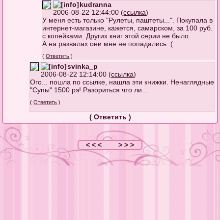
kudranna
2006-08-22 12:44:00 (
ссылка
)
У меня есть только "Рулеты, паштеты...". Покупала в
интернет-магазине, кажется, самарском, за 100 руб.
с копейками. Других книг этой серии не было.
А на развалах они мне не попадались :(
(
Ответить
)
svinka_p
2006-08-22 12:14:00 (
ссылка
)
Ого... пошла по ссылке, нашла эти книжки. Ненаглядные
"Супы" 1500 рэ! Разориться что ли...
(
Ответить
)
(
Ответить
)
< < <
> > >