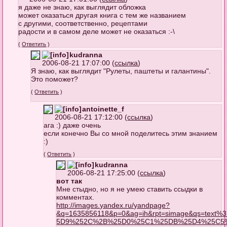
я даже не знаю, как выглядит обложка
может оказаться другая книга с тем же названием
с другими, соответственно, рецептами
радости и в самом деле может не оказаться :-\
(
Ответить
)
kudranna
2006-08-21 17:07:00 (
ссылка
)
Я знаю, как выглядит "Рулеты, паштеты и галантины".
Это поможет?
(
Ответить
)
antoinette_f
2006-08-21 17:12:00 (
ссылка
)
ага :) даже очень
если конечно Вы со мной поделитесь этим знанием
:)
(
Ответить
)
kudranna
2006-08-21 17:25:00 (
ссылка
)
вот так
Мне стыдно, но я не умею ставить ссыдки в
комментах.
http://images.yandex.ru/yandpage?
&q=1635856118&p=0&ag=ih&rpt=simage&qs=te
5D9%252C%2B%25D0%25C1%25DB%25D4%25C5