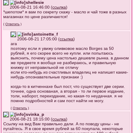
shellesie
2006-08-21 16:46:00 (
ссылка
)
*шепотом* я вам по секрету скажу - масло и чай тоже в разных
магазинах по цене различаются!
(
Ответить
)
antoinette_f
2006-08-21 17:05:00 (
ссылка
)
ага
поэтому если я увижу оливковое масло Borges за 50
рублей, я его скорее всего не купли. или попытаюсь
выяснить, почему цена настолько дешевле рынка. в данном
же предмете я вообще не разбираюсь, и правильную
книжку от неправильной не отличу
если кто-нибудь из счастливых владелиц не напишет какие-
нибудь опознавательные признаки :)
когда-то в китченнахе был пост, что существует две серии.
точнее, одна основаная, а вторая - то ли первое издание,
толи, наборот, переиздание, но какая-то неудачная. я не
помню подробностей и сам пост найти не могу.
(
Ответить
)
svinka_p
2006-08-21 18:15:00 (
ссылка
)
Ссылку на вид Вам правильно дали. А по поводу цены - не
пугайтесь. Я в свое время рублей за 60 покупала, некоторые