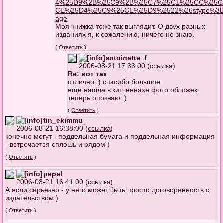
4%25D9%2B%25C9%2B%25C7%25C1%25CC%25C
CE%25D4%25C9%25CE%25D9%2522%26stype%3
age
Моя книжка тоже так выглядит. О двух разных
изданиях я, к сожалению, ничего не знаю.
(
Ответить
)
antoinette_f
2006-08-21 17:33:00 (
ссылка
)
Re: вот так
отлично :) спасибо большое
еще нашла в китченнахе фото обложек
теперь опознаю :)
(
Ответить
)
tin_ekimmu
2006-08-21 16:38:00 (
ссылка
)
конечно могут - поддельная бумага и поддельная информация
- встречается сплошь и рядом )
(
Ответить
)
pepel
2006-08-21 16:41:00 (
ссылка
)
А если серьезно - у него может быть просто договоренность с
издательством:)
(
Ответить
)