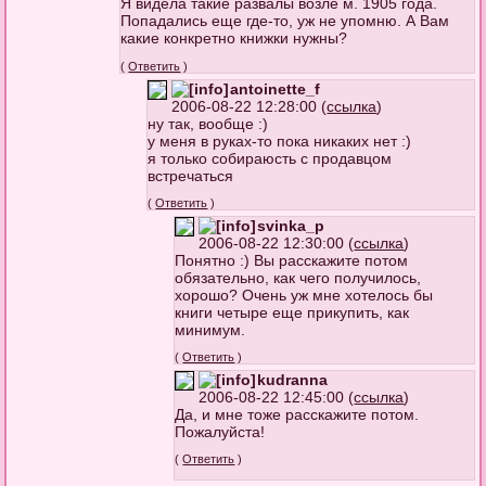
Я видела такие развалы возле м. 1905 года.
Попадались еще где-то, уж не упомню. А Вам
какие конкретно книжки нужны?
(
Ответить
)
antoinette_f
2006-08-22 12:28:00 (
ссылка
)
ну так, вообще :)
у меня в руках-то пока никаких нет :)
я только собираюсть с продавцом
встречаться
(
Ответить
)
svinka_p
2006-08-22 12:30:00 (
ссылка
)
Понятно :) Вы расскажите потом
обязательно, как чего получилось,
хорошо? Очень уж мне хотелось бы
книги четыре еще прикупить, как
минимум.
(
Ответить
)
kudranna
2006-08-22 12:45:00 (
ссылка
)
Да, и мне тоже расскажите потом.
Пожалуйста!
(
Ответить
)