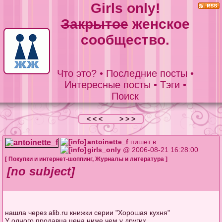
Girls only!
Закрытое
женское
сообщество.
Что это?
•
Последние посты
•
Интересные посты
•
Тэги
•
Поиск
< < <
> > >
antoinette_f
пишет в
girls_only
@ 2006-08-21 16:28:00
[
Покупки и интернет-шоппинг
,
Журналы и литература
]
[no subject]
нашла через alib.ru книжки серии "Хорошая кухня"
У одного продавца цена ниже чем у других