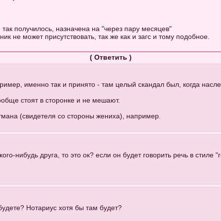
 так получилось, назначена на "через пару месяцев"
ик не может присутствовать, так же как и загс и тому подобное.
(
Ответить
)
имер, именно так и принято - там целый скандал был, когда насле
ообще стоят в сторонке и не мешают.
стмана (свидетеля со стороны жениха), например.
ого-нибудь друга, то это ок? если он будет говорить речь в стиле "г
будете? Нотариус хотя бы там будет?