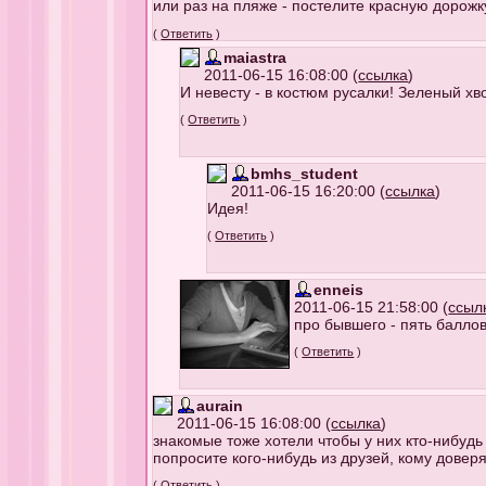
или раз на пляже - постелите красную дорожк
(
Ответить
)
maiastra
2011-06-15 16:08:00 (
ссылка
)
И невесту - в костюм русалки! Зеленый хво
(
Ответить
)
bmhs_student
2011-06-15 16:20:00 (
ссылка
)
Идея!
(
Ответить
)
enneis
2011-06-15 21:58:00 (
ссыл
про бывшего - пять баллов
(
Ответить
)
aurain
2011-06-15 16:08:00 (
ссылка
)
знакомые тоже хотели чтобы у них кто-нибудь
попросите кого-нибудь из друзей, кому доверя
(
Ответить
)