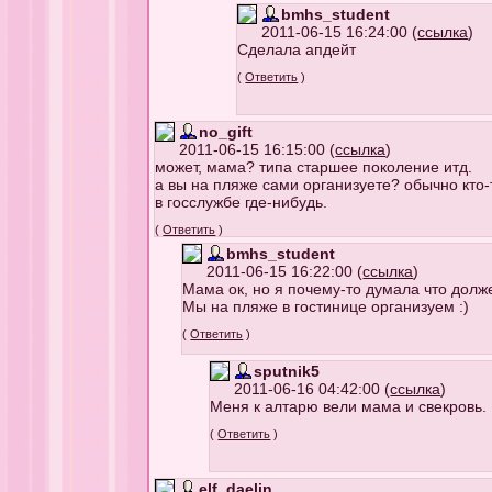
bmhs_student
2011-06-15 16:24:00 (
ссылка
)
Сделала апдейт
(
Ответить
)
no_gift
2011-06-15 16:15:00 (
ссылка
)
может, мама? типа старшее поколение итд.
а вы на пляже сами организуете? обычно кто
в госслужбе где-нибудь.
(
Ответить
)
bmhs_student
2011-06-15 16:22:00 (
ссылка
)
Мама ок, но я почему-то думала что дол
Мы на пляже в гостинице организуем :)
(
Ответить
)
sputnik5
2011-06-16 04:42:00 (
ссылка
)
Меня к алтарю вели мама и свекровь.
(
Ответить
)
elf_daelin