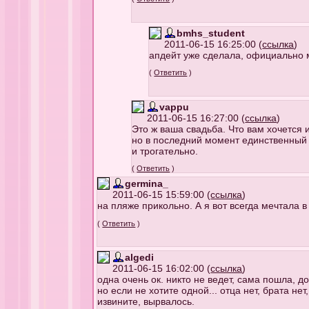
bmhs_student
2011-06-15 16:25:00 (
ссылка
)
апдейт уже сделала, официально м
(
Ответить
)
vappu
2011-06-15 16:27:00 (
ссылка
)
Это ж ваша свадьба. Что вам хочется и
но в последний момент единственный с
и трогательно.
(
Ответить
)
germina_
2011-06-15 15:59:00 (
ссылка
)
на пляже прикольно. А я вот всегда мечтала в
(
Ответить
)
algedi
2011-06-15 16:02:00 (
ссылка
)
одна очень ок. никто не ведет, сама пошла, до
но если не хотите одной... отца нет, брата н
извините, вырвалось.