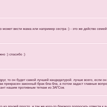
то может вести мама или например сестра :) - это же действо семей
но :) спасибо :)
друг, то он будет самой лучшей кандидатурой. лучше всего, если 
 как прекрасен законный брак бла-бла, а потом задаст главные вопро
риант нашим противным теткам из ЗАГСов.
о из друзей просто. и так же кого-то близкого попросить отвести к