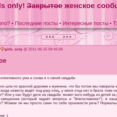
ls only!
Закрытое
женское сооб
это?
•
Последние посты
•
Интересные посты
•
Т
< < <
> > >
в
girls_only
@ 2011-06-15 09:45:00
ое
ллективного ума и снова я о своей свадьбе.
но шла по красной дорожке к мужчине, что бы потом мы говорила мо
огда невесту ведёт под руку отец, у меня отца нет и брата тоже нет
? Или у нас будут дети на свадьбе, может кого-нибудь из детей за
 священник (который задаёт вопросы и "благославляет"), в на
е? Можем ли мы просто сами по себе произнести речь? Нормально
ие :)