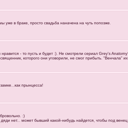
ы уже в браке, просто свадьба наначена на чуть попозже.
 нравится - то пусть и будет :). Не смотрели сериал Grey's Anato
вященник, которого они уговорили, не смог прибыть. "Венчала" их
 замке...как прынцесса!
бровольно. :)
ет, дяди нет... может бывший какой-нибудь найдется, чтобы под вен