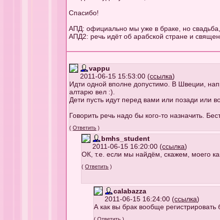
Спасибо!
АПД: официально мы уже в браке, но свадьба,
АПД2: речь идёт об арабской стране и священн
vappu
2011-06-15 15:53:00 (
ссылка
)
Идти одной вполне допустимо. В Швеции, напр
алтарю вел :).
Дети пусть идут перед вами или позади или в
Говорить речь надо бы кого-то назначить. Бе
(
Ответить
)
bmhs_student
2011-06-15 16:20:00 (
ссылка
)
ОК, т.е. если мы найдём, скажем, моего как
(
Ответить
)
calabazza
2011-06-15 16:24:00 (
ссылка
)
А как вы брак вообще регистрировать 
(
Ответить
)