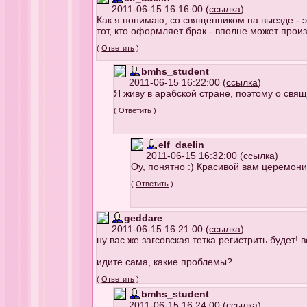
2011-06-15 16:16:00 (
ссылка
)
Как я понимаю, со священником на выезде - э
тот, кто оформляет брак - вполне может произ
(
Ответить
)
bmhs_student
2011-06-15 16:22:00 (
ссылка
)
Я живу в арабской стране, поэтому о свящ
(
Ответить
)
elf_daelin
2011-06-15 16:32:00 (
ссылка
)
Оу, понятно :) Красивой вам церемони
(
Ответить
)
geddare
2011-06-15 16:21:00 (
ссылка
)
ну вас же загсовская тетка регистрить будет! в
идите сама, какие проблемы?
(
Ответить
)
bmhs_student
2011-06-15 16:24:00 (
ссылка
)