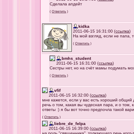
Сделала апдейт
(
Ответить
)
kidka
2011-06-15 16:31:00 (
ссылка
)
На мой взгляд, если не папа, 
(
Ответить
)
bmhs_student
2011-06-15 16:31:00 (
ссылка
)
Сестры нет, но на счёт мамы подумать мож
(
Ответить
)
vfif
2011-06-15 16:32:00 (
ссылка
)
мне кажется, если у вас есть хороший общий 
речь о том, какая вы чудесная пара, и о том,
ответы :) я бы вот точно предпочла такой ва
(
Ответить
)
liebre_de_felpa
2011-06-15 16:39:00 (
ссылка
)
на роль "священника", толкающего речь кого-т