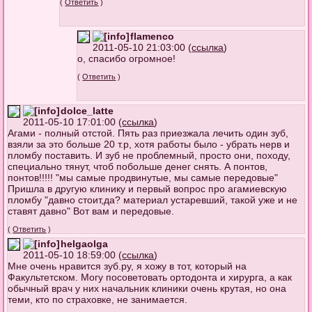
(
Ответить
)
flamenco
2011-05-10 21:03:00 (
ссылка
)
о, спасибо огромное!
(
Ответить
)
dolce_latte
2011-05-10 17:01:00 (
ссылка
)
Агами - полный отстой. Пять раз приезжала лечить один зуб,
взяли за это больше 20 т.р, хотя работы было - убрать нерв и
пломбу поставить. И зуб не проблемный, просто они, походу,
специально тянут, чтоб побольше денег снять. А понтов,
понтов!!!!! "мы самые продвинутые, мы самые передовые"
Пришла в другую клинику и первый вопрос про агамиевскую
пломбу "давно стоит,да? материал устаревший, такой уже и не
ставят давно" Вот вам и передовые.
(
Ответить
)
helgaolga
2011-05-10 18:59:00 (
ссылка
)
Мне очень нравится зуб.ру, я хожу в тот, который на
Факультетском. Могу посоветовать ортодонта и хирурга, а как
обычный врач у них начальник клиники очень крутая, но она
теми, кто по страховке, не занимается.