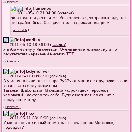
(
Ответить
)
flamenco
2011-05-10 21:04:00 (
ссылка
)
да в том-то и дело, что я без страховки, за кровные иду. так
что крайне была бы признательна рекомендациям.
(
Ответить
)
mariika
2011-05-10 19:26:00 (
ссылка
)
я в Агами лечу у Иванеевой. Очень внимательная, ну и по
результатам нареканий никаких ТТТ
(
Ответить
)
ladyinsilver
2011-05-11 00:08:00 (
ссылка
)
А у меня плохие отзывы про ЗубРу от многих сотрудников - они
у нас в страховку включены.
Таганка, Шаболовка, Маяковка - фронтдеск персонал
хамоватый, доктора так себе. Буду отказываться от них в
следующем году.
(
Ответить
)
f_ox
2011-05-11 23:10:00 (
ссылка
)
У меня есть отличный косметолог в салоне на Маяковке,
подойдет?