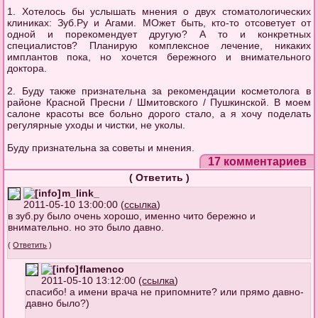
1. Хотелось бы услышать мнения о двух стоматологических
клиниках: Зуб.Ру и Агами. МОжет быть, кто-то отсоветует от
одной и порекомендует другую? А то и конкретных
специалистов? Планирую комплексное лечение, никаких
имплантов пока, но хочется бережного и внимательного
доктора.
2. Буду также признательна за рекомендации косметолога в
районе Красной Пресни / Шмитовского / Пушкинской. В моем
салоне красоты все больно дорого стало, а я хочу поделать
регулярные уходы и чистки, не уколы.
Буду признательна за советы и мнения.
17 комментариев
(
Ответить
)
m_link_
2011-05-10 13:00:00 (
ссылка
)
в зуб.ру было очень хорошо, именно чито бережно и
внимательно. но это было давно.
(
Ответить
)
flamenco
2011-05-10 13:12:00 (
ссылка
)
спасибо! а имени врача не припомните? или прямо давно-
давно было?)