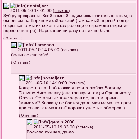
nostaljazz
2011-05-10 14:01:00 (
ссылка
)
Зуб.ру прекрасны. Всей семьей ходим исключительно к ним, в
основном на Верхнемихайловский (там самый первый центр
открылся, а мы их клиенты как раз еще со времени открытия
первого центра). Нареканий ни разу на них не было.
(
Ответить
)
flamenco
2011-05-10 14:05:00 (
ссылка
)
большое спасибо!
(
Ответить
)
nostaljazz
2011-05-10 14:10:00 (
ссылка
)
Конкретно на Шаболовке я нежно люблю Волкову
Татьяну Николаевну (она главврач там) и Орешникову
Олесю. Остальные тоже хорошие, но эти прямо
"мимими"! Волкову не боится даже моя мама, которая
при слове "стоматолог" норовит упасть в обморок :)
(
Ответить
)
gemini2000
2011-05-10 19:33:00 (
ссылка
)
Волкова лучшая, да-да