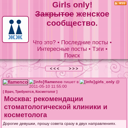
Girls only!
Закрытое
женское
сообщество.
Что это?
•
Последние посты
•
Интересные посты
•
Тэги
•
Поиск
< < <
> > >
flamenco
пишет в
girls_only
@
2011-05-10 11:55:00
[
Врач
,
Требуются
,
Косметолог
]
Москва: рекомендации
стоматологической клиники и
косметолога
Дорогие девушки, прошу совета сразу в двух направлениях.