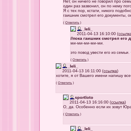
Нет, он ничего не говорил про сем
один раз зазвонил, он по нему пог
Я с тех пор, кстати, никого подоб
гаишник смотрел его документы, он
(
Ответить
)
_leli_
2011-04-13 16:10:00 (
ссылк
//пока гаишник смотрел его 
ми-ми-ми-ми-ми.
это повод увести его из семьи.
(
Ответить
)
_leli_
2011-04-13 16:11:00 (
ссылка
)
хотите, я от Вашего имени напишу вс
(
Ответить
)
sportloto
2011-04-13 16:16:00 (
ссылка
)
О, да. Особенно если их зовут Юр
(
Ответить
)
_leli_