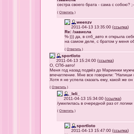
сестра своего брата - сама с собою? ;-
(
Ответить
)
weenzv
2011-04-13 13:35:00 (
ссылка
)
Re: /зависла
%-))) да, в спб_авто я открыла себ
на самом деле, с братом у меня о
(
Ответить
)
sportloto
2011-04-13 15:24:00 (
ссылка
)
О, СПб-авто!
Меня год назад подвёз до Мариинки мужчи
впечатление. Мне все говорили: "Напиши 
Хотя я не успела сказать ему, какой же он
(
Ответить
)
_leli_
2011-04-13 15:34:00 (
ссылка
)
/умилилась в очередной раз от логик
(
Ответить
)
sportloto
2011-04-13 15:47:00 (
ссылка
)