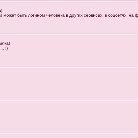
а
)
и может быть логином человека в других сервисах: в соцсетях, на 
ылка
)
.. :)