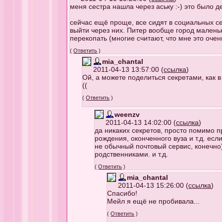
меня сестра нашла через аську :-) это было 
сейчас ещё проще, все сидят в социальных се
выйти через них. Питер вообще город маленьки
перекопать (многие считают, что мне это очен
(
Ответить
)
mia_chantal
2011-04-13 13:57:00 (
ссылка
)
Ой, а можете поделиться секретами, как в
((
(
Ответить
)
weenzv
2011-04-13 14:02:00 (
ссылка
)
да никаких секретов, просто помимо 
рождения, оконченного вуза и т.д. ес
не обычный почтовый сервис, конечно)
родственниками. и т.д.
(
Ответить
)
mia_chantal
2011-04-13 15:26:00 (
ссылка
)
Спасибо!
Мейл я ещё не пробивала...
(
Ответить
)