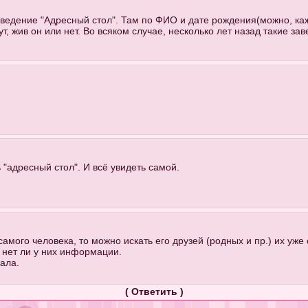
аведение "Адресный стол". Там по ФИО и дате рождения(можно, каж
ут, жив он или нет. Во всяком случае, несколько лет назад такие за
 "адресный стол". И всё увидеть самой.
самого человека, то можно искать его друзей (родных и пр.) их уже
, нет ли у них информации.
лала.
(
Ответить
)