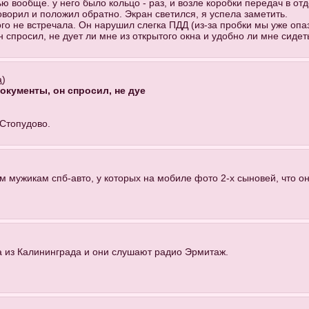
ью вообще. у него было кольцо - раз, и возле коробки передач в 
оворил и положил обратно. Экран светился, я успела заметить.
ного не встречала. Он нарушил слегка ПДД (из-за пробки мы уже опа
 спросил, не дует ли мне из открытого окна и удобно ли мне сидет
а
)
документы, он спросил, не дуе
 Стопудово.
ем мужикам спб-авто, у которых на мобиле фото 2-х сыновей, что 
а из Калининграда и они слушают радио Эрмитаж.