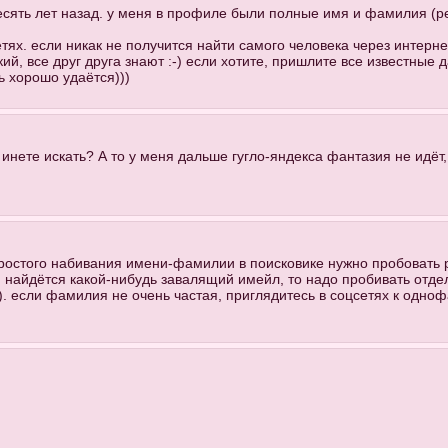
десять лет назад. у меня в профиле были полные имя и фамилия (р
тях. если никак не получится найти самого человека через интерне
й, все друг друга знают :-) если хотите, пришлите все известные 
ь хорошо удаётся)))
 инете искать? А то у меня дальше гугло-яндекса фантазия не идёт,
простого набивания имени-фамилии в поисковике нужно пробовать 
ли найдётся какой-нибудь завалящий имейл, то надо пробивать отде
. если фамилия не очень частая, приглядитесь в соцсетях к одноф