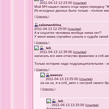
2011-04-13 12:23:00 (
ссылка
)
Мой МЧ нашел своего отца через передачу "
Из исходных данных было только - полное им
(
Ответить
)
salamandrina_
2011-04-13 12:29:00 (
ссылка
)
А в соцсетях человека вообще никак нет?
У меня мама случайно узнала о судьбе своей 
(
Ответить
)
_leli_
2011-04-13 12:39:00 (
ссылка
)
написать его имя-отчество-фамилию в спб.авт
Только историю надо подушещипательнее - ищу
(
Ответить
)
weenzv
2011-04-13 13:25:00 (
ссылка
)
ха-ха-ха, я в спб_авто с сестрой своего б
(
Ответить
)
_leli_
2011-04-13 13:33:00 (
ссылка
)
/зависла