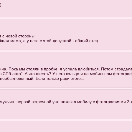
)
я с новой стороны!
бщая мама, а у него с этой девушкой - общий отец.
на. Пока мы стояли в пробке, я успела влюбиться. Потом страдала.
в СПб-авто". А что писать? У него кольцо и на мобильном фотогра
 необыкновенный. Если только ради этого...
и мужчин: первой встречной уже показал мобилу с фотографиями 2-