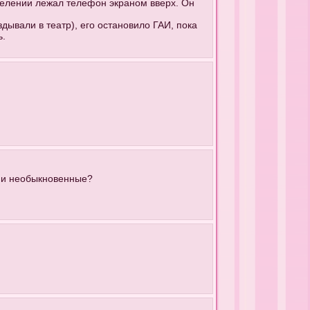
отделении лежал телефон экраном вверх. Он
здывали в театр), его остановило ГАИ, пока
ь.
они необыкновенные?