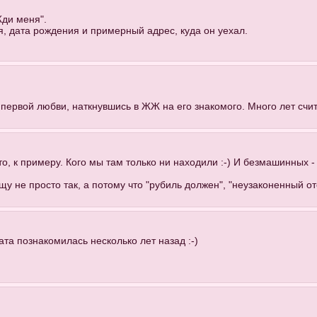
Жди меня".
я, дата рождения и примерный адрес, куда он уехал.
первой любви, наткнувшись в ЖЖ на его знакомого. Много лет счита
о, к примеру. Кого мы там только ни находили :-) И безмашинных - 
 не просто так, а потому что "рубиль должен", "неузаконенный оте
рата познакомилась несколько лет назад :-)