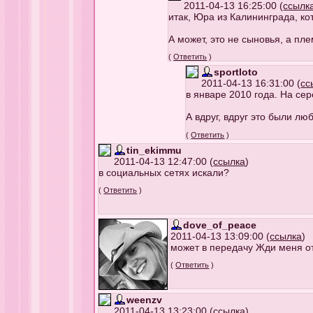
2011-04-13 16:25:00 (
ссылк
итак, Юра из Калининграда, к
А может, это не сыновья, а пл
(
Ответить
)
sportloto
2011-04-13 16:31:00 (
сс
в январе 2010 года. На сер
А вдруг, вдруг это были л
(
Ответить
)
tin_ekimmu
2011-04-13 12:47:00 (
ссылка
)
в социальных сетях искали?
(
Ответить
)
dove_of_peace
2011-04-13 13:09:00 (
ссылка
)
может в передачу Жди меня от
(
Ответить
)
weenzv
2011-04-13 13:23:00 (
ссылка
)