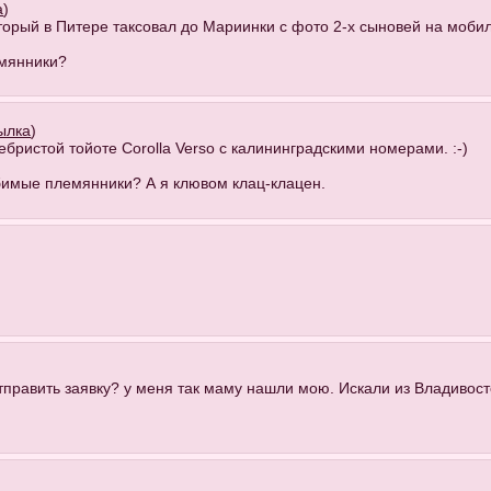
а
)
оторый в Питере таксовал до Мариинки с фото 2-х сыновей на моби
емянники?
ылка
)
ебристой тойоте Corolla Verso с калининградскими номерами. :-)
юбимые племянники? А я клювом клац-клацен.
править заявку? у меня так маму нашли мою. Искали из Владивост