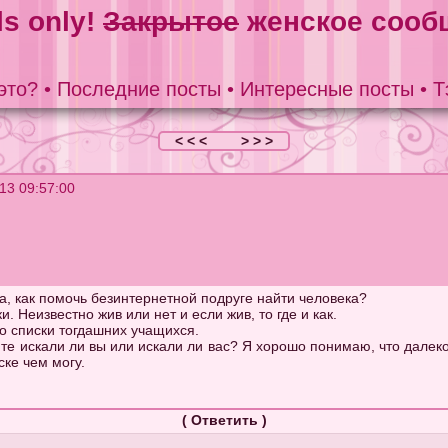
ls only!
Закрытое
женское сооб
это?
•
Последние посты
•
Интересные посты
•
Т
< < <
> > >
13 09:57:00
а, как помочь безинтернетной подруге найти человека?
. Неизвестно жив или нет и если жив, то где и как.
то списки тогдашних учащихся.
те искали ли вы или искали ли вас? Я хорошо понимаю, что далеко 
ске чем могу.
(
Ответить
)