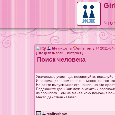
Gir
Что 
lity
пишет в
girls_only
@ 2011-04-
[
Что делать если...
,
Интернет
]
Поиск человека
Уважаемые участнцы, посоветуйте, пожалуйст
Информации о нем не очень много, но все-таки
На сайте выпускников его нашла, но это прос
Подскажите где и как можно искать и расскажи
из прошлого. Тем не менее хочу помочь в пои
Место действия - Питер
realityshow