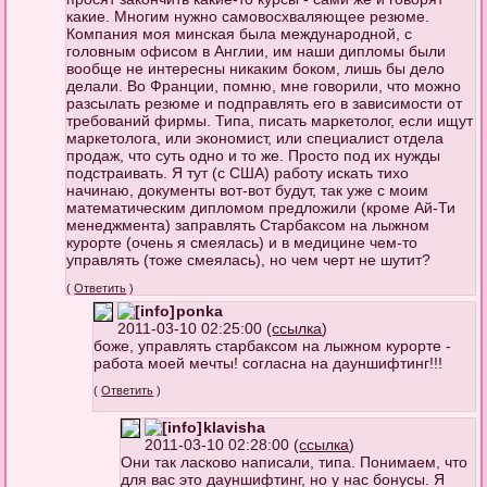
какие. Многим нужно самовосхваляющее резюме.
Компания моя минская была международной, с
головным офисом в Англии, им наши дипломы были
вообще не интересны никаким боком, лишь бы дело
делали. Во Франции, помню, мне говорили, что можно
разсылать резюме и подправлять его в зависимости от
требований фирмы. Типа, писать маркетолог, если ищут
маркетолога, или экономист, или специалист отдела
продаж, что суть одно и то же. Просто под их нужды
подстраивать. Я тут (с США) работу искать тихо
начинаю, документы вот-вот будут, так уже с моим
математическим дипломом предложили (кроме Ай-Ти
менеджмента) заправлять Старбаксом на лыжном
курорте (очень я смеялась) и в медицине чем-то
управлять (тоже смеялась), но чем черт не шутит?
(
Ответить
)
ponka
2011-03-10 02:25:00 (
ссылка
)
боже, управлять старбаксом на лыжном курорте -
работа моей мечты! согласна на дауншифтинг!!!
(
Ответить
)
klavisha
2011-03-10 02:28:00 (
ссылка
)
Они так ласково написали, типа. Понимаем, что
для вас это дауншифтинг, но у нас бонусы. Я