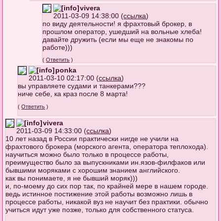
vivera
2011-03-09 14:38:00 (
ссылка
)
по виду деятельности! я фрахтовый брокер, в
прошлом оператор, ушедший на вольные хлеба!
давайте дружить (если мы еще не знакомы по
работе)))
(
Ответить
)
ponka
2011-03-10 02:17:00 (
ссылка
)
вы управляете судами и танкерами???
ниче себе, ка краз после 8 марта!
(
Ответить
)
vivera
2011-03-09 14:33:00 (
ссылка
)
10 лет назад в России практически нигде не учили на
фрахтового брокера (морского агента, оператора теплохода).
научиться можно было только в процессе работы,
преимущество было за выпускниками ин.язов-филфаков или
бывшими моряками с хорошим знанием английского.
как вы понимаете, я не бывший моряк)))
и, по-моему до сих пор так, по крайней мере в нашем городе.
ведь истинное постижение этой работы возможно лишь в
процессе работы, никакой вуз не научит без практики. обычно
учиться идут уже позже, только для собственного статуса.