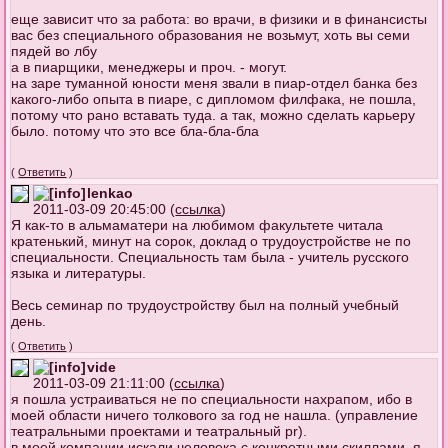
еще зависит что за работа: во врачи, в физики и в финансисты
вас без специального образования не возьмут, хоть вы семи
пядей во лбу
а в пиарщики, менеджеры и проч. - могут.
на заре туманной юности меня звали в пиар-отдел банка без
какого-либо опыта в пиаре, с дипломом филфака, не пошла,
потому что рано вставать туда. а так, можно сделать карьеру
было. потому что это все бла-бла-бла
(
Ответить
)
lenkao
2011-03-09 20:45:00 (
ссылка
)
Я как-то в альмаматери на любимом факультете читала
кратенький, минут на сорок, доклад о трудоустройстве не по
специальности. Специальность там была - учитель русского
языка и литературы.
Весь семинар по трудоустройству был на полный учебный
день.
(
Ответить
)
vide
2011-03-09 21:11:00 (
ссылка
)
я пошла устраиваться не по специальности нахрапом, ибо в
моей области ничего толкового за год не нашла. (управление
театральными проектами и театральный pr).
в моей компании искали человека с конкретными скиллами, я