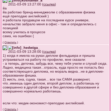
koshambr_a
2011-03-09 13:27:00 (
ссылка
)
йа
йа работаю бренд-менеджеолм с образованием физика
ещё преподаю английский )
я работала продавцом на последнем курсе универе,
начальство забрало меня в офис - там и определились с
позицией
всему училась в процессе
сама, на ошибках (
(
Ответить
)
_hedwiga_
2011-03-09 13:28:00 (
ссылка
)
1) когда я имела на руках диплом фельдшера и пришла
устраиваться на работу по профилю, мне сказали:
- а теперь, деточка, забудь все, чему тебя учили и слухай сюда.
Ладно, медицина такая...отрасль, куда просто не попасть без
соответствующего диплома, но мораль видна...не в дипломе-
образовании фишка.
2) жисть..она, сцука, такая... все так САМА развернет,
что..имеешь один диплом, второй диплом, а работаешь ну
совершенно в другой сфере и без диплома-образования и
совершенно нормально работаешь.
если что: медик-экономист-преподаю английский.
(
Ответить
)