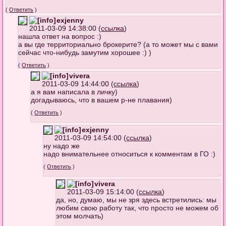
(
Ответить
)
exjenny
2011-03-09 14:38:00 (
ссылка
)
нашла ответ на вопрос :)
а вы где территориально брокерите? (а то может мы с вами
сейчас что-нибудь замутим хорошее :) )
(
Ответить
)
vivera
2011-03-09 14:44:00 (
ссылка
)
а я вам написала в личку)
догадываюсь, что в вашем р-не плавания)
(
Ответить
)
exjenny
2011-03-09 14:54:00 (
ссылка
)
ну надо же
надо внимательнее относиться к комментам в ГО :)
(
Ответить
)
vivera
2011-03-09 15:14:00 (
ссылка
)
да, но, думаю, мы не зря здесь встретились: мы
любим свою работу так, что просто не можем об
этом молчать)