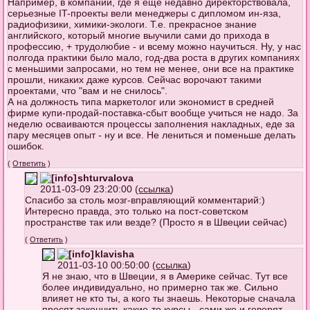
Например, в компании, где я еще недавно директорствовала,
серьезные IT-проекты вели менеджеры с дипломом ин-яза,
радиофизики, химики-экологи. Т.е. прекрасное знание
английского, который многие выучили сами до прихода в
профессию, + трудолюбие - и всему можно научиться. Ну, у нас
полгода практики было мало, год-два роста в других компаниях
с меньшими запросами, но тем не менее, они все на практике
прошли, никаких даже курсов. Сейчас ворочают такими
проектами, что "вам и не снилось".
А на должность типа маркетолог или экономист в средней
фирме купи-продай-поставка-сбыт вообще учиться не надо. За
неделю осваиваются процессы заполнения накладных, еде за
пару месяцев опыт - ну и все. Не лениться и поменьше делать
ошибок.
(
Ответить
)
shturvalova
2011-03-09 23:20:00 (
ссылка
)
Спасибо за столь мозг-вправляющий комментарий:)
Интересно правда, это только на пост-советском
пространстве так или везде? (Просто я в Швеции сейчас)
(
Ответить
)
klavisha
2011-03-10 00:50:00 (
ссылка
)
Я не знаю, что в Швеции, я в Америке сейчас. Тут все
более индивидуально, но примерно так же. Сильно
влияет не кто ты, а кого ты знаешь. Некоторые сначала
просят закончить какие-то курсы - сами же и говорят