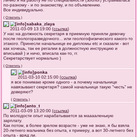
по-разному - и по знакомству, и по объявлению.
Все индивидуально.
(
Ответить
)
sabaka_zlaya
2011-03-09 13:19:00 (
ссылка
)
У нас на должность секретаря в приемную приняли девочку
после геологоразведочного... или геологофизического какого-то
этакого. Принесли начальнице ее дипломы etc и сказали - вот
как хочешь, так ее регалии в должностную инструкцию и
вписывай ) и ничо, вписала как-то, гг.
Секретарствует нормально )
(
Ответить
)
ponka
2011-03-10 02:15:00 (
ссылка
)
я все понимаю кроме одного - а почему начальнице
навязывают секретаря? самой начальнице такую "честь" не
доверяют?
(
Ответить
)
anto_t
2011-03-09 13:20:00 (
ссылка
)
По молодости опыт нарабатывается за мааааленькую
зарплату.
Как потом, в более зрелом возрасте - уже не знаю, я бы взяла
20-летнего мальчика без опыта, к примеру, а вот 30-летнего без
опыта - вряд ли.