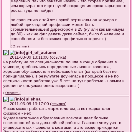
медленно. так что занятие наукой - это скорее призвание,
чем карьера. кто ищет путей сокращения срока карьерного
роста, туда не пойдет.
по сравнению с той же наукой вертикальная карьера в
любой прикладной профессии может быть
стремительнейшей! директором в 25 (ну или как минимум
до 30) - как не фиг делать даже сейчас, было б желание и
способности. и без всяких профильных корочек:)
(
Ответить
)
girl_of_autumn
2011-03-09 13:11:00 (
ссылка
)
на работу не по специальности пошла в конце обучения в
универе, требовались определенные личные качества,
хорошая обучаемость и небольшой опыт (который был не
принципиален). в результате доучилась в процессе и не по
специальности работаю уже 5 лет. но тут проблема - навыки и
умения очень узкоспециализированы:(
(
Ответить
)
ulishna
2011-03-09 13:17:00 (
ссылка
)
Физик может работать маркетологом, а вот маркетолог
физиком - нет.
Фундаментальное образование все-таки дает больше
возможностей для дальнейшей работы. Главное чему учат в
университетах - шевелить мозгами, а это везде пригодится.
Лично я на работу не по специальности (зоолог) устраивалась