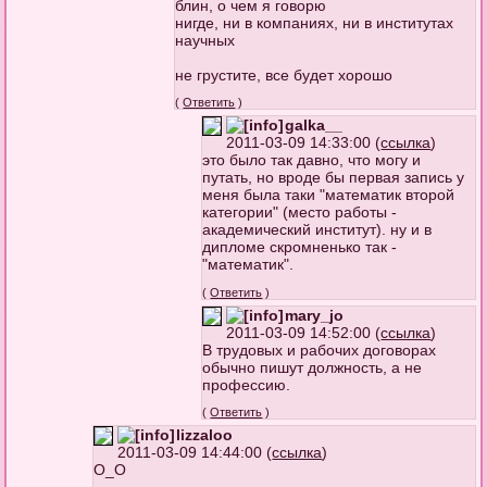
блин, о чем я говорю
нигде, ни в компаниях, ни в институтах
научных
не грустите, все будет хорошо
(
Ответить
)
galka__
2011-03-09 14:33:00 (
ссылка
)
это было так давно, что могу и
путать, но вроде бы первая запись у
меня была таки "математик второй
категории" (место работы -
академический институт). ну и в
дипломе скромненько так -
"математик".
(
Ответить
)
mary_jo
2011-03-09 14:52:00 (
ссылка
)
В трудовых и рабочих договорах
обычно пишут должность, а не
профессию.
(
Ответить
)
lizzaloo
2011-03-09 14:44:00 (
ссылка
)
О_О