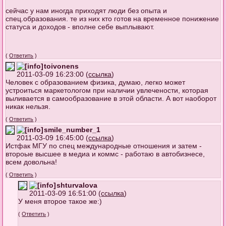
сейчас у нам иногда приходят люди без опыта и
спец.образования. те из них кто готов на временное понижение
статуса и доходов - вполне себе выплывают.
(
Ответить
)
toivonens
2011-03-09 16:23:00 (
ссылка
)
Человек с образованием физика, думаю, легко может
устроиться маркетологом при наличии увлечености, которая
выливается в самообразование в этой области. А вот наоборот
никак нельзя.
(
Ответить
)
smile_number_1
2011-03-09 16:45:00 (
ссылка
)
Истфак МГУ по спец международные отношения и затем -
второые высшее в медиа и коммс - работаю в автобизнесе,
всем довольна!
(
Ответить
)
shturvalova
2011-03-09 16:51:00 (
ссылка
)
У меня второе такое же:)
(
Ответить
)