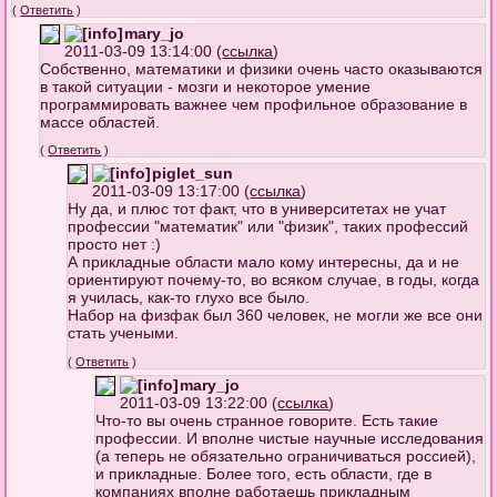
(
Ответить
)
mary_jo
2011-03-09 13:14:00 (
ссылка
)
Собственно, математики и физики очень часто оказываются
в такой ситуации - мозги и некоторое умение
программировать важнее чем профильное образование в
массе областей.
(
Ответить
)
piglet_sun
2011-03-09 13:17:00 (
ссылка
)
Ну да, и плюс тот факт, что в университетах не учат
профессии "математик" или "физик", таких профессий
просто нет :)
А прикладные области мало кому интересны, да и не
ориентируют почему-то, во всяком случае, в годы, когда
я училась, как-то глухо все было.
Набор на физфак был 360 человек, не могли же все они
стать учеными.
(
Ответить
)
mary_jo
2011-03-09 13:22:00 (
ссылка
)
Что-то вы очень странное говорите. Есть такие
профессии. И вполне чистые научные исследования
(а теперь не обязательно ограничиваться россией),
и прикладные. Более того, есть области, где в
компаниях вполне работаешь прикладным