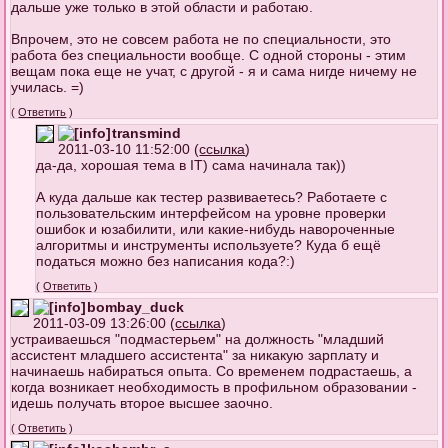
дальше уже только в этой области и работаю.
Впрочем, это не совсем работа не по специальности, это
работа без специальности вообще. С одной стороны - этим
вещам пока еще не учат, с другой - я и сама нигде ничему не
училась. =)
(
Ответить
)
transmind
2011-03-10 11:52:00 (
ссылка
)
да-да, хорошая тема в IT) сама начинала так))
А куда дальше как тестер развиваетесь? Работаете с
пользовательским интерфейсом на уровне проверки
ошибок и юзабилити, или какие-нибудь навороченные
алгоритмы и инструменты используете? Куда б ещё
податься можно без написания кода?:)
(
Ответить
)
bombay_duck
2011-03-09 13:26:00 (
ссылка
)
устраиваешься "подмастерьем" на должность "младший
ассистент младшего ассистента" за никакую зарплату и
начинаешь набираться опыта. Со временем подрастаешь, а
когда возникает необходимость в профильном образовании -
идешь получать второе высшее заочно.
(
Ответить
)