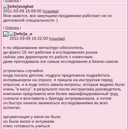
(
Ответить
)
evighet
2011-03-09 16:09:00 (
ссылка
)
Мне кажется, все закупщики-продажники работают не по
дипломной специальности :)
(
Ответить
)
a_u
2011-03-09 16:22:00 (
ссылка
)
я по образованию металлург-обогатитель.
де-факто 16 лет работаю в исследованиях рынка.
сейчас уже директором по работе с клиентами.
даже преподавала эти самые исследования в бизнес-школе.
устроилась случайно
когда писала диплом, подруга предложила подработать
интервьюером на опросе. я пришла на инструктаж перед
опросом, и в ходе оного завала вопросы, которые видимо были
очень "в кассу". в результате после инструктажа руководитель
компании предложила мне более квалифицированный труд.
сначала я возглавила ь бригаду интрервьюеров, а потом
оч.быстро начала заниматься исследованиями во всех
аспектах.
аргументации у меня не было.
но были мозги и энтузиазм.
плюс готовность учиться.