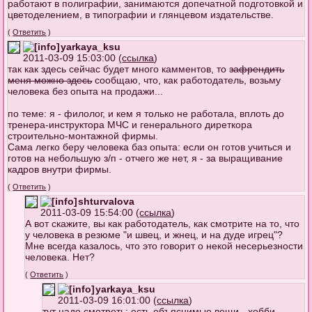
работают в полиграфии, занимаются допечатной подготовкой и
цветоделением, в типографии и глянцевом издательстве.
(
Ответить
)
yarkaya_ksu
2011-03-09 15:03:00 (
ссылка
)
так как здесь сейчас будет много камментов, то
зафрендить
меня можно здесь
сообщаю, что, как работодатель, возьму
человека без опыта на продажи...
по теме: я - филолог, и кем я только не работала, вплоть до
тренера-инструктора МЧС и генерального диреткора
строительно-монтажной фирмы.
Сама легко беру человека баз опыта: если он готов учиться и
готов на небольшую з/п - отчего же нет, я - за выращивание
кадров внутри фирмы.
(
Ответить
)
shturvalova
2011-03-09 15:54:00 (
ссылка
)
А вот скажите, вы как работодатель, как смотрите на то, что
у человека в резюме "и швец, и жнец, и на дуде игрец"?
Мне всегда казалось, что это говорит о некой несерьезности
человека. Нет?
(
Ответить
)
yarkaya_ksu
2011-03-09 16:01:00 (
ссылка
)
тут надо смотреть: есть объяснимые вещи - хобби,