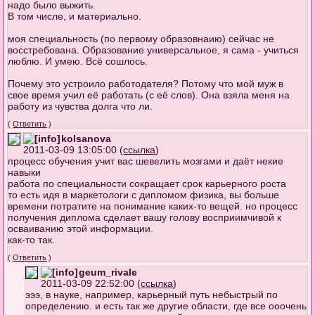
надо было выжить.
В том числе, и материально.
моя специальность (по первому образовнаию) сейчас не
восстребована. Образование универсальное, я сама - учиться
люблю. И умею. Всё сошлось.
Почему это устроило работодателя? Потому что мой муж в
свое время учил её работать (с её слов). Она взяла меня на
работу из чувства долга что ли.
(
Ответить
)
kolsanova
2011-03-09 13:05:00 (
ссылка
)
процесс обучения учит вас шевелить мозгами и даёт некие
навыки
работа по специальности сокращает срок карьерного роста
то есть идя в маркетологи с дипломом физика, вы больше
времени потратите на понимание каких-то вещей. но процесс
получения диплома сделает вашу голову восприимчивой к
осваиванию этой информации.
как-то так.
(
Ответить
)
geum_rivale
2011-03-09 22:52:00 (
ссылка
)
эээ, в науке, например, карьерный путь небыстрый по
определению. и есть так же другие области, где все ооочень