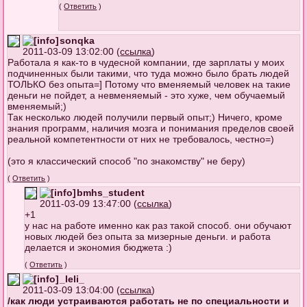
(
Ответить
)
sonqka
2011-03-09 13:02:00 (
ссылка
)
Работала я как-то в чудесной компании, где зарплаты у моих
подчиненных были такими, что туда можно было брать людей
ТОЛЬКО без опыта=] Потому что вменяемый человек на такие
деньги не пойдет, а невменяемый - это хуже, чем обучаемый
вменяемый;)
Так несколько людей получили первый опыт;) Ничего, кроме
знания программ, наличия мозга и понимания пределов своей
реальной компетентности от них не требовалось, честно=)
(это я классический способ "по знакомству" не беру)
(
Ответить
)
bmhs_student
2011-03-09 13:47:00 (
ссылка
)
+1
у нас на работе именно как раз такой способ. они обучают
новых людей без опыта за мизерные деньги. и работа
делается и экономия бюджета :)
(
Ответить
)
_leli_
2011-03-09 13:04:00 (
ссылка
)
/как люди устраиваются работать не по специальности и