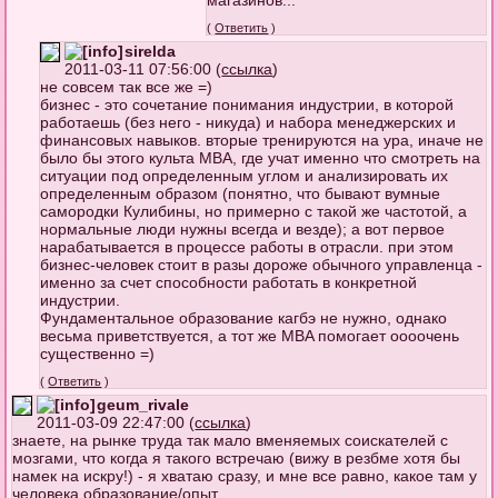
магазинов...
(
Ответить
)
sirelda
2011-03-11 07:56:00 (
ссылка
)
не совсем так все же =)
бизнес - это сочетание понимания индустрии, в которой
работаешь (без него - никуда) и набора менеджерских и
финансовых навыков. вторые тренируются на ура, иначе не
было бы этого культа MBA, где учат именно что смотреть на
ситуации под определенным углом и анализировать их
определенным образом (понятно, что бывают вумные
самородки Кулибины, но примерно с такой же частотой, а
нормальные люди нужны всегда и везде); а вот первое
нарабатывается в процессе работы в отрасли. при этом
бизнес-человек стоит в разы дороже обычного управленца -
именно за счет способности работать в конкретной
индустрии.
Фундаментальное образование кагбэ не нужно, однако
весьма приветствуется, а тот же MBA помогает оооочень
существенно =)
(
Ответить
)
geum_rivale
2011-03-09 22:47:00 (
ссылка
)
знаете, на рынке труда так мало вменяемых соискателей с
мозгами, что когда я такого встречаю (вижу в резбме хотя бы
намек на искру!) - я хватаю сразу, и мне все равно, какое там у
человека образование/опыт