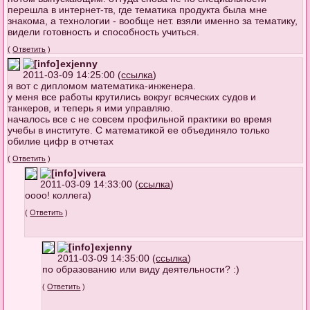
перешла в интернет-тв, где тематика продукта была мне
знакома, а технологии - вообще нет. взяли именно за тематику,
видели готовность и способность учиться.
(
Ответить
)
exjenny
2011-03-09 14:25:00 (
ссылка
)
я вот с дипломом математика-инженера.
у меня все работы крутились вокруг всяческих судов и
танкеров, и теперь я ими управляю.
началось все с не совсем профильной практики во время
учебы в институте. С математикой ее объединяло только
обилие цифр в отчетах
(
Ответить
)
vivera
2011-03-09 14:33:00 (
ссылка
)
оооо! коллега)
(
Ответить
)
exjenny
2011-03-09 14:35:00 (
ссылка
)
по образованию или виду деятельности? :)
(
Ответить
)