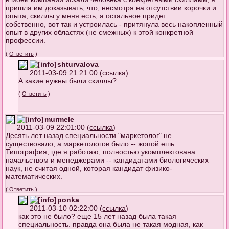
пришла им доказывать, что, несмотря на отсутствии корочки и
опыта, скиллы у меня есть, а остальное придет.
собственно, вот так и устроилась - притянула весь накопленный
опыт в других областях (не смежных) к этой конкретной
профессии.
(
Ответить
)
shturvalova
2011-03-09 21:21:00 (
ссылка
)
А какие нужны были скиллы?
(
Ответить
)
murmele
2011-03-09 22:01:00 (
ссылка
)
Десять лет назад специальности "маркетолог" не
существовало, а маркетологов было -- жопой ешь.
Типография, где я работаю, полностью укомплектована
начальством и менеджерами -- кандидатами биологических
наук, не считая одной, которая кандидат физико-
математических.
(
Ответить
)
ponka
2011-03-10 02:22:00 (
ссылка
)
как это не было? еще 15 лет назад была такая
специальность. правда она была не такая модная, как