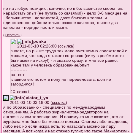
не на любую позицию, конечно, но в большинстве своем так.
наработать опыт (не путать со связями!) - дело 3-6 месяцев на
_большинстве_ должностей, даже близких к топам. и
единственное действительно важное качество, точнее два
качества - порядочность и мозги.
(
Ответить
)
ponka
2011-03-10 02:26:00 (
ссылка
)
знаете, на рынке труда так мало вменяемых соискателей с
мозгами, что когда я такого встречаю (вижу в резбме хотя
бы намек на искру!) - я хватаю сразу, и мне все равно,
какое там у человека образование/опыт
-----------
вот вот!
главное его потом в попу не перецеловать, шоп не
загордился!
(
Ответить
)
victor_i_ya
2011-03-10 03:18:00 (
ссылка
)
я по образованию - специалист по международным
отношениям. А работаю журналистом-редактором на
англоязычном телевидении. И почему-то мне кажется, что от
журфака мне было бы меньше пользы. Слогом либо владеешь,
либо нет, но если искра есть, то натаскать можно за пару
месяцев. А вот когда у нас стажер гуглит, что такое Маккартизм -