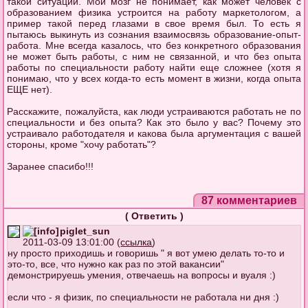
такой ситуации. Мой мозг не понимает, как может человек с
образованием физика устроится на работу маркетологом, а
пример такой перед глазами в свое время был. То есть я
пытаюсь выкинуть из сознания взаимосвязь образование-опыт-
работа. Мне всегда казалось, что без конкретного образования
не может быть работы, с ним не связанной, и что без опыта
работы по специальности работу найти еще сложнее (хотя я
понимаю, что у всех когда-то есть момент в жизни, когда опыта
ЕЩЕ нет).
Расскажите, пожалуйста, как люди устраиваются работать не по
специальности и без опыта? Как это было у вас? Почему это
устраивало работодателя и какова была аргументация с вашей
стороны, кроме "хочу работать"?
Заранее спасибо!!!
87 комментариев
(
Ответить
)
piglet_sun
2011-03-09 13:01:00 (
ссылка
)
ну просто приходишь и говоришь " я вот умею делать то-то и
это-то, все, что нужно как раз по этой вакансии"
демонстрируешь умения, отвечаешь на вопросы и вуаля :)
если что - я физик, по специальности не работала ни дня :)