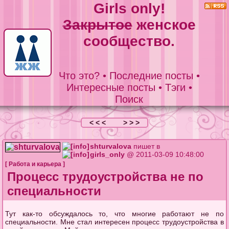
Girls only!
Закрытое
женское
сообщество.
Что это?
•
Последние посты
•
Интересные посты
•
Тэги
•
Поиск
< < <
> > >
shturvalova
пишет в
girls_only
@ 2011-03-09 10:48:00
[
Работа и карьера
]
Процесс трудоустройства не по
специальности
Тут как-то обсуждалось то, что многие работают не по
специальности. Мне стал интересен процесс трудоустройства в