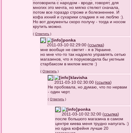
поговорила с народом - вроде, говорят, для
многих это мечта, но мягко стелют сначала,
потом все гораздо строже и болезненнее. И
кофа ихний и сухарики сладкие я не люблю :).
Но вот документы скоро получу - тогда и носом
крутить можно.
(
Ответить
)
ponka
2011-03-10 02:29:00 (
ссылка
)
мне вообще не светит - я в Украине.
но мне что-то так надоело управлять сетью
магазинов, что я поруководила бы уютным
старбаксом в милом месте :)
(
Ответить
)
klavisha
2011-03-10 02:30:00 (
ссылка
)
Не пробовала, но думаю, что по нервам
- один черт.
(
Ответить
)
ponka
2011-03-10 02:32:00 (
ссылка
)
после большого магазина в самом
центре киева меня трудно напугать :)
но одна кофейня лучше 20