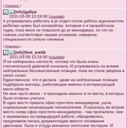
(
Ответить
)
galiya
2011-03-09 13:24:00 (
ссылка
)
я устраивалась работать в pr-отдел после работы журналистом.
ребятам нужен был копирайтер, которым я и проработала
годик, пока меня не повысили до pr-менеджера. но это не
совсем соответствует вашим условиям, наверное,
специальности сильно смежные.
(
Ответить
)
first_eretik
2011-03-09 13:24:00 (
ссылка
)
Я не набиралась наглости, потому что была очень
стеснительной девочкой поначалу. И устраивалась на всякие
нейтральные бессмысленные позиции, пока не стала уверена в
своих силах.
Единственное, что я делала - даже на нейтральные позиции
подбирала конторы, работающие именно в интересующей
меня области.
Но мне часто везло - я приходила именно в те места, в которых
было отлично учиться.
В одно место пришла офис-простите-менеджером, ушла
нормальным начинающим техписателем. Устроилась во второе
место снова офис-простите-менеджером - там пропалили, чем
я занималась на предыдущей работе, обрадовались,
предложили писать документацию вместо поливания
цветочков. Ушла я оттуда внезапно неплохим тестером. И