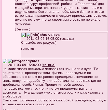
ставшее вдруг профессией, работа на "полставки" для
молодой матери, сложная ситуация в кризис... если я
ищу человека без опыта на небольшую з\п, то я готова
встречаться практически с каждым приславшим резюме,
именно потому, что за строчками в резюме не видно
человека.
(
Ответить
)
shturvalova
2011-03-09 16:05:00 (
ссылка
)
Спасибо, это радует:)
(
Ответить
)
cherryblos
2011-03-09 15:04:00 (
ссылка
)
на моих глазах несколько человек так начинали с нуля. Т.е.
архитекторы, преподаватели, физики, переводчики по
образованию в юном возраесте приходили в компанию по
знакомству на подработку, или работали на проектах, где не
требовался особый опыт. Проявляли себя хорошо,
понравились кому-то, кто их потом предложил взять на
ассистента. Ну а дальше уже с опытом росли и развивались в
этой сфере.
Сама так протекцию составляла способной молодежи, которую
хотела взять себе в помощники