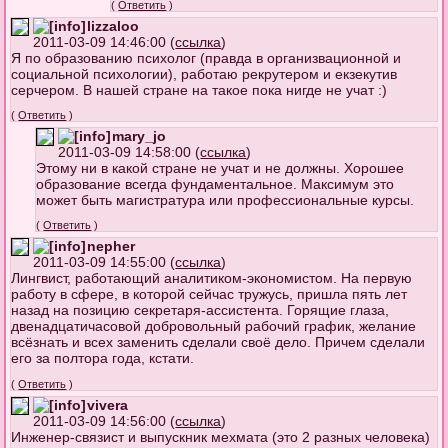
(
Ответить
)
lizzaloo
2011-03-09 14:46:00 (
ссылка
)
Я по образованию психолог (правда в организвационной и
социальной психологии), работаю рекрутером и екзекутив
серчером. В нашей стране на такое пока нигде не учат :)
(
Ответить
)
mary_jo
2011-03-09 14:58:00 (
ссылка
)
Этому ни в какой стране не учат и не должны. Хорошее
образование всегда фундаментальное. Максимум это
может быть магистратура или профессиональные курсы.
(
Ответить
)
nepher
2011-03-09 14:55:00 (
ссылка
)
Лингвист, работающий аналитиком-экономистом. На первую
работу в сфере, в которой сейчас тружусь, пришла пять лет
назад на позицию секретаря-ассистента. Горящие глаза,
двенадцатичасовой добровольный рабочий график, желание
всёзнать и всех заменить сделали своё дело. Причем сделали
его за полтора года, кстати.
(
Ответить
)
vivera
2011-03-09 14:56:00 (
ссылка
)
Инженер-связист и выпускник мехмата (это 2 разных человека)