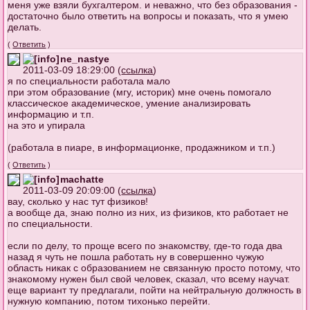
меня уже взяли бухгалтером. и неважно, что без образования -
достаточно было ответить на вопросы и показать, что я умею
делать.
(
Ответить
)
ne_nastye
2011-03-09 18:29:00 (
ссылка
)
я по специальности работала мало
при этом образование (мгу, историк) мне очень помогало
классическое академическое, умение анализировать
информацию и т.п.
на это и упирала
(работала в пиаре, в информационке, продажником и т.п.)
(
Ответить
)
machatte
2011-03-09 20:09:00 (
ссылка
)
вау, сколько у нас тут физиков!
а вообще да, знаю полно из них, из физиков, кто работает не
по специальности.
если по делу, то проще всего по знакомству, где-то года два
назад я чуть не пошла работать ну в совершенно чужую
область никак с образованием не связанную просто потому, что
знакомому нужен был свой человек, сказал, что всему научат.
еще вариант ту предлагали, пойти на нейтральную должность в
нужную компанию, потом тихонько перейти.