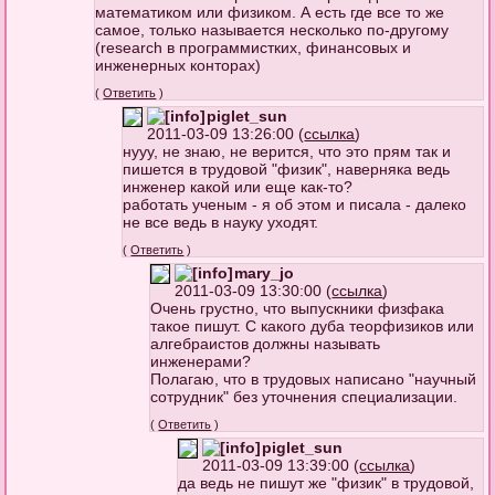
математиком или физиком. А есть где все то же
самое, только называется несколько по-другому
(research в программистких, финансовых и
инженерных конторах)
(
Ответить
)
piglet_sun
2011-03-09 13:26:00 (
ссылка
)
нууу, не знаю, не верится, что это прям так и
пишется в трудовой "физик", наверняка ведь
инженер какой или еще как-то?
работать ученым - я об этом и писала - далеко
не все ведь в науку уходят.
(
Ответить
)
mary_jo
2011-03-09 13:30:00 (
ссылка
)
Очень грустно, что выпускники физфака
такое пишут. С какого дуба теорфизиков или
алгебраистов должны называть
инженерами?
Полагаю, что в трудовых написано "научный
сотрудник" без уточнения специализации.
(
Ответить
)
piglet_sun
2011-03-09 13:39:00 (
ссылка
)
да ведь не пишут же "физик" в трудовой,