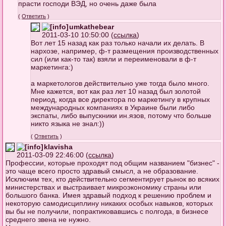
прасти господи ВЭД, но очень даже была
(
Ответить
)
umkathebear
2011-03-10 10:50:00 (
ссылка
)
Вот лет 15 назад как раз только начали их делать. В
нархозе, например, ф-т размещения производственных
сил (или как-то так) взяли и переименовали в ф-т
маркетинга:)
а маркетологов действительно уже тогда было много.
Мне кажется, вот как раз лет 10 назад был золотой
период, когда все директора по маркетингу в крупных
международных компаниях в Украине были либо
экспаты, либо выпускники ин.язов, потому что больше
никто языка не знал:))
(
Ответить
)
klavisha
2011-03-09 22:46:00 (
ссылка
)
Профессии, которые проходят под общим названием "бизнес" -
это чаще всего просто здравый смысл, а не образование.
Исключим тех, кто действительно сегментирует рынок во всяких
министерствах и выстраивает микроэкономику страны или
большого банка. Имея здравый подход к решению проблем и
некоторую самодисциплину никаких особых навыков, которых
вы бы не получили, попрактиковавшись с полгода, в бизнесе
среднего звена не нужно.