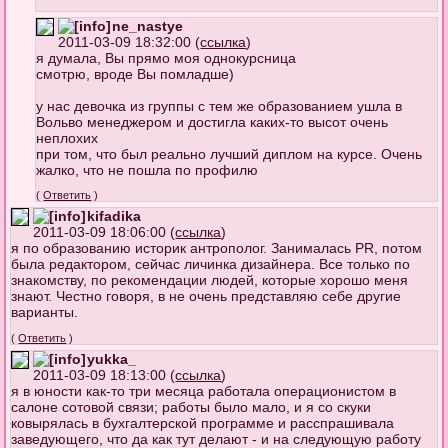
ne_nastye
2011-03-09 18:32:00 (
ссылка
)
я думала, Вы прямо моя однокурсница
смотрю, вроде Вы помладше)
у нас девочка из группы с тем же образованием ушла в
Вольво менеджером и достигла каких-то высот очень
неплохих
при том, что был реально лучший диплом на курсе. Очень
жалко, что не пошла по профилю
(
Ответить
)
kifadika
2011-03-09 18:06:00 (
ссылка
)
я по образованию историк антрополог. Занималась PR, потом
была редактором, сейчас личинка дизайнера. Все только по
знакомству, по рекомендации людей, которые хорошо меня
знают. Честно говоря, в не очень представляю себе другие
варианты.
(
Ответить
)
yukka_
2011-03-09 18:13:00 (
ссылка
)
я в юности как-то три месяца работала операционистом в
салоне сотовой связи; работы было мало, и я со скуки
ковырялась в бухгалтерской программе и расспрашивала
заведующего, что да как тут делают - и на следующую работу