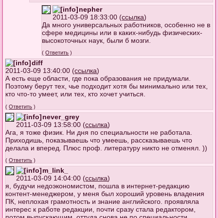
nepher
2011-03-09 18:33:00 (
ссылка
)
Да много универсальных работников, особенно не в
сфере медицины или в каких-нибудь физических-
высокоточных наук, были б мозги.
(
Ответить
)
diff
2011-03-09 13:40:00 (
ссылка
)
А есть еще области, где пока образования не придумали.
Поэтому берут тех, чье подходит хотя бы минимально или тех,
кто что-то умеет, или тех, кто хочет учиться.
(
Ответить
)
never_grey
2011-03-09 13:58:00 (
ссылка
)
Ага, я тоже физик. Ни дня по специальности не работала.
Приходишь, показываешь что умеешь, рассказываешь что
делала и вперед. Плюс проф. литературу никто не отменял. ))
(
Ответить
)
m_link_
2011-03-09 14:04:00 (
ссылка
)
я, будучи недоэкономистом, пошла в интернет-редакцию
контент-менеджером, у меня был хороший уровень владения
ПК, неплохая грамотность и знание английского. проявляла
интерес к работе редакции, почти сразу стала редактором,
потом выпускающим. оттуда снова не по специальности