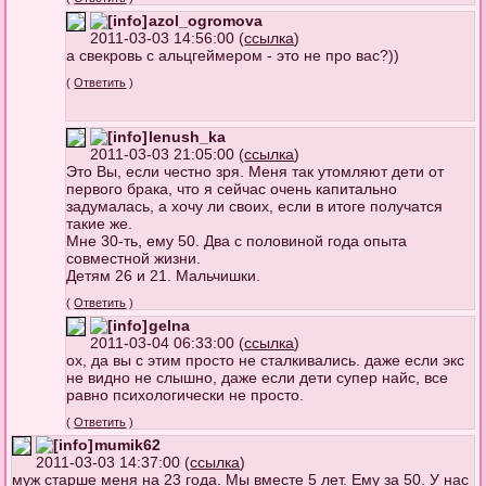
azol_ogromova
2011-03-03 14:56:00 (
ссылка
)
а свекровь с альцгеймером - это не про вас?))
(
Ответить
)
lenush_ka
2011-03-03 21:05:00 (
ссылка
)
Это Вы, если честно зря. Меня так утомляют дети от
первого брака, что я сейчас очень капитально
задумалась, а хочу ли своих, если в итоге получатся
такие же.
Мне 30-ть, ему 50. Два с половиной года опыта
совместной жизни.
Детям 26 и 21. Мальчишки.
(
Ответить
)
gelna
2011-03-04 06:33:00 (
ссылка
)
ох, да вы с этим просто не сталкивались. даже если экс
не видно не слышно, даже если дети супер найс, все
равно психологически не просто.
(
Ответить
)
mumik62
2011-03-03 14:37:00 (
ссылка
)
муж старше меня на 23 года. Мы вместе 5 лет. Ему за 50. У нас