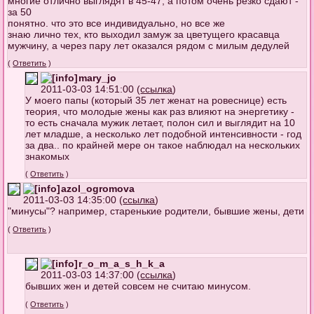
многие отлично выглядят в 45-47, а потом очень резко сдают -
за 50
понятно. что это все индивидуально, но все же
знаю лично тех, кто выходил замуж за цветущего красавца
мужчину, а через пару лет оказался рядом с милым дедулей
(
Ответить
)
mary_jo
2011-03-03 14:51:00 (
ссылка
)
У моего папы (который 35 лет женат на ровеснице) есть
теория, что молодые жены как раз влияют на энергетику -
то есть сначала мужик летает, полон сил и выглядит на 10
лет младше, а несколько лет подобной интенсивности - год
за два.. по крайней мере он такое наблюдал на нескольких
знакомых
(
Ответить
)
azol_ogromova
2011-03-03 14:35:00 (
ссылка
)
"минусы"? например, старенькие родители, бывшие жены, дети
(
Ответить
)
r_o_m_a_s_h_k_a
2011-03-03 14:37:00 (
ссылка
)
бывших жен и детей совсем не считаю минусом.
(
Ответить
)