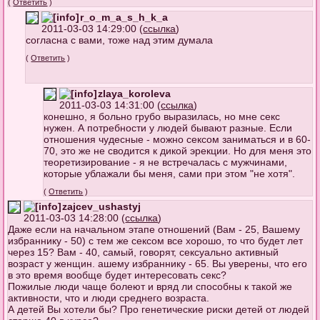
(
Ответить
)
r_o_m_a_s_h_k_a
2011-03-03 14:29:00 (
ссылка
)
согласна с вами, тоже над этим думала
(
Ответить
)
zlaya_koroleva
2011-03-03 14:31:00 (
ссылка
)
конешно, я больно грубо выразилась, но мне секс
нужен. А потребности у людей бывают разные. Если
отношения чудесные - можно сексом заниматься и в 60-
70, это же не сводится к дикой эрекции. Но для меня это
теоретизирование - я не встречалась с мужчинами,
которые ублажали бы меня, сами при этом "не хотя".
(
Ответить
)
zajcev_ushastyj
2011-03-03 14:28:00 (
ссылка
)
Даже если на начальном этапе отношений (Вам - 25, Вашему
избраннику - 50) с тем же сексом все хорошо, то что будет лет
через 15? Вам - 40, самый, говорят, сексуально активный
возраст у женщин. ашему избраннику - 65. Вы уверены, что его
в это время вообще будет интересовать секс?
Пожилые люди чаще болеют и вряд ли способны к такой же
активности, что и люди среднего возраста.
А детей Вы хотели бы? Про генетические риски детей от людей