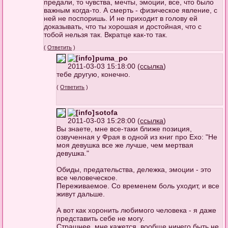
предали, то чувства, мечты, эмоции, все, что было
важным когда-то. А смерть - физическое явление, с
ней не поспоришь. И не приходит в голову ей
доказывать, что ты хорошая и достойная, что с
тобой нельзя так. Вкратце как-то так.
(
Ответить
)
puma_po
2011-03-03 15:18:00 (
ссылка
)
тебе другую, конечно.
(
Ответить
)
sotofa
2011-03-03 15:28:00 (
ссылка
)
Вы знаете, мне все-таки ближе позиция,
озвученная у Фрая в одной из книг про Ехо: "Не
моя девушка все же лучше, чем мертвая
девушка."
Обиды, предательства, дележка, эмоции - это
все человеческое.
Переживаемое. Со временем боль уходит, и все
живут дальше.
А вот как хоронить любимого человека - я даже
представить себе не могу.
Страшнее, мне кажется, вообще ничего быть не