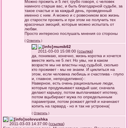
Можно прожить и 5 лет, грубо говоря, с человек
намного старше вас, и быть благодарной судьбе, за
такое счастье и за каждый день, проведенный
именно с ним. А можно и с ровесником всю жизнь
до старости прожить и при этом не получить тех
красочных эмоций, которые можно испытать от
любви.
Просто интересно послушать мнения со стороны
(
Ответить
)
mumik62
2011-03-03 15:08:00 (
ссылка
)
да, понимаю, конечно, жизнь коротка и хочется
вместе жить не 5 лет. Но увы, ни в каком
возрасте мы не властны над судьбой, сколько
кто проживет - мы не знаем. И циклиться на
этом, если человека любишь и счастлива - глупо
и, главное, непродуктивно(-:
Наверное, есть очень рациональные люди,
которые продумывают каждый шаг, сначала
делают карьеру, потом выплачивают ипотеку,
потом вцыбирают мужа по определынным
параметрам, потом рожают детей и начинают
копить на гарвард - но я так не устроена(
(
Ответить
)
solovushka
2011-03-03 14:37:00 (
ссылка
)