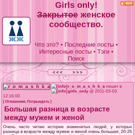
Girls only!
Закрытое
женское
сообщество.
Что это?
•
Последние посты
•
Интересные посты
•
Тэги
•
Поиск
< < <
> > >
r_o_m_a_s_h_k_a
пишет в
girls_only
@ 2011-03-03
12:16:00
[
Отношения
,
Потрындеть
]
Большая разница в возрасте
между мужем и женой
Очень часто читаю истории знаменитых людей, у которых
разница в возрасте между мужем и женой очень большая, 20-25