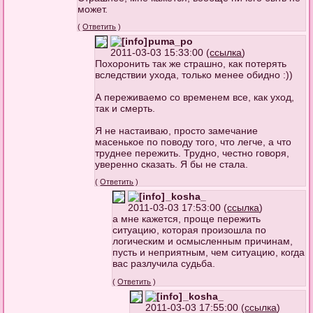
может.
(
Ответить
)
puma_po
2011-03-03 15:33:00 (
ссылка
)
Похоронить так же страшно, как потерять
вследствии ухода, только менее обидно :))
А переживаемо со временем все, как уход,
так и смерть.
Я не настаиваю, просто замечание
масенькое по поводу того, что легче, а что
труднее пережить. Трудно, честно говоря,
уверенно сказать. Я бы не стала.
(
Ответить
)
_kosha_
2011-03-03 17:53:00 (
ссылка
)
а мне кажется, проще пережить
ситуацию, которая произошла по
логическим и осмысленным причинам,
пусть и неприятным, чем ситуацию, когда
вас разлучила судьба.
(
Ответить
)
_kosha_
2011-03-03 17:55:00 (
ссылка
)