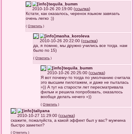
tequila_bumm
2010-10-26 20:19:00 (
ссылка
)
Кстати, как оказалось, черенок языком завязать
очень легко :))
(
Ответить
)
masha_koroleva
2010-10-26 20:22:00 (
ссылка
)
да, я помню, мы дружно учились все тогда. нам
было по 15)
(
Ответить
)
tequila_bumm
2010-10-26 20:25:00 (
ссылка
)
Я вот почему-то тогда по умолчанию считала
это высшим пилотажем, и даже не пыталась
=)) А тут на старости лет пересматривала
фильм и решила попробовать, оказалось
вообще делать нечего =))
(
Ответить
)
taliyana
2010-10-27 11:29:00 (
ссылка
)
скажите, пожалуйста, а какой эффект был у вас? мужчина
быстро заметил?
(
Ответить
)