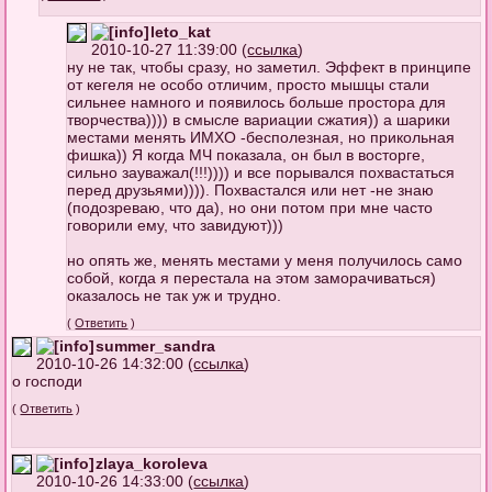
leto_kat
2010-10-27 11:39:00 (
ссылка
)
ну не так, чтобы сразу, но заметил. Эффект в принципе
от кегеля не особо отличим, просто мышцы стали
сильнее намного и появилось больше простора для
творчества)))) в смысле вариации сжатия)) а шарики
местами менять ИМХО -бесполезная, но прикольная
фишка)) Я когда МЧ показала, он был в восторге,
сильно зауважал(!!!)))) и все порывался похвастаться
перед друзьями)))). Похвастался или нет -не знаю
(подозреваю, что да), но они потом при мне часто
говорили ему, что завидуют)))
но опять же, менять местами у меня получилось само
собой, когда я перестала на этом заморачиваться)
оказалось не так уж и трудно.
(
Ответить
)
summer_sandra
2010-10-26 14:32:00 (
ссылка
)
о господи
(
Ответить
)
zlaya_koroleva
2010-10-26 14:33:00 (
ссылка
)