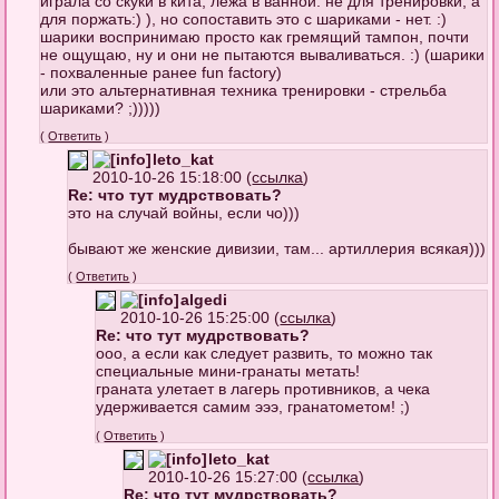
играла со скуки в кита, лежа в ванной. не для тренировки, а
для поржать:) ), но сопоставить это с шариками - нет. :)
шарики воспринимаю просто как гремящий тампон, почти
не ощущаю, ну и они не пытаются вываливаться. :) (шарики
- похваленные ранее fun factory)
или это альтернативная техника тренировки - стрельба
шариками? ;)))))
(
Ответить
)
leto_kat
2010-10-26 15:18:00 (
ссылка
)
Re: что тут мудрствовать?
это на случай войны, если чо)))
бывают же женские дивизии, там... артиллерия всякая)))
(
Ответить
)
algedi
2010-10-26 15:25:00 (
ссылка
)
Re: что тут мудрствовать?
ооо, а если как следует развить, то можно так
специальные мини-гранаты метать!
граната улетает в лагерь противников, а чека
удерживается самим эээ, гранатометом! ;)
(
Ответить
)
leto_kat
2010-10-26 15:27:00 (
ссылка
)
Re: что тут мудрствовать?