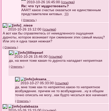
2010-10-26 16:45:00 (
ссылка
)
Re: что тут мудрствовать?
ААА!!! какое счастье оказаться не единственным
представителем китовых. ;)))
(
Ответить
)
_niece
2010-10-26 15:12:00 (
ссылка
)
А вот как бы справляетесь от немедленного ощущения
дурноты, которое возникает при сжимании этих самый мышц?
Или это я одна такая нежная?
(
Ответить
)
lilliepearl
2010-10-26 15:46:00 (
ссылка
)
да, на меня тоже какая-то дурнота нападает неприятная
(
Ответить
)
oksana__
2010-10-27 05:33:00 (
ссылка
)
да, мне тоже как-то неприятно.какое-то неприятное
возбуждение. причем не то возбуждение...ну в общем
точно описать не могу...как будто чесаться все начинает.
(
Ответить
)
calabazza
2010-10-26 15:15:00 (
ссылка
)