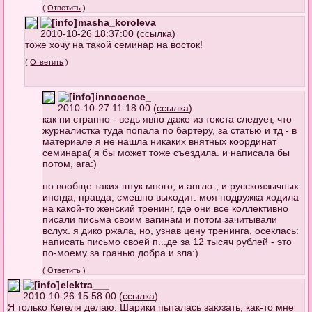
(
Ответить
)
masha_koroleva
2010-10-26 18:37:00 (
ссылка
)
тоже хочу на такой семинар на восток!
(
Ответить
)
innocence_
2010-10-27 11:18:00 (
ссылка
)
как ни странно - ведь явно даже из текста следует, что
журналистка туда попала по бартеру, за статью и тд - в
материале я не нашла никаких внятных координат
семинара( я бы может тоже съездила. и написала бы
потом, ага:)
но вообще таких штук много, и англо-, и русскоязычных.
иногда, правда, смешно выходит: моя подружка ходила
на какой-то женский тренинг, где они все коллективно
писали письма своим вагинам и потом зачитывали
вслух. я дико ржала, но, узнав цену тренинга, осеклась:
написать письмо своей п...де за 12 тысяч рублей - это
по-моему за гранью добра и зла:)
(
Ответить
)
elektra___
2010-10-26 15:58:00 (
ссылка
)
Я только Кегеля делаю. Шарики пыталась заюзать, как-то мне