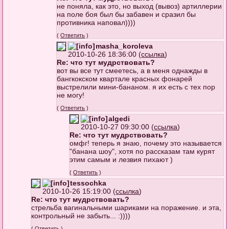
не поняла, как это, но выход (вывоз) артиллерии
на поле боя был бы забавен и сразил бы
противника наповал))))
(
Ответить
)
masha_koroleva
2010-10-26 18:36:00 (
ссылка
)
Re: что тут мудрствовать?
вот вы все тут смеетесь, а в меня однажды в
бангкокском квартале красных фонарей
выстрелили мини-бананом. я их есть с тех пор
не могу!
(
Ответить
)
algedi
2010-10-27 09:30:00 (
ссылка
)
Re: что тут мудрствовать?
омфг! теперь я знаю, почему это называется
"банана шоу", хотя по рассказам там курят
этим самым и лезвия пихают )
(
Ответить
)
tessochka
2010-10-26 15:19:00 (
ссылка
)
Re: что тут мудрствовать?
стрельба вагинальными шариками на поражение. и эта,
контрольный не забыть... :))))
(
Ответить
)