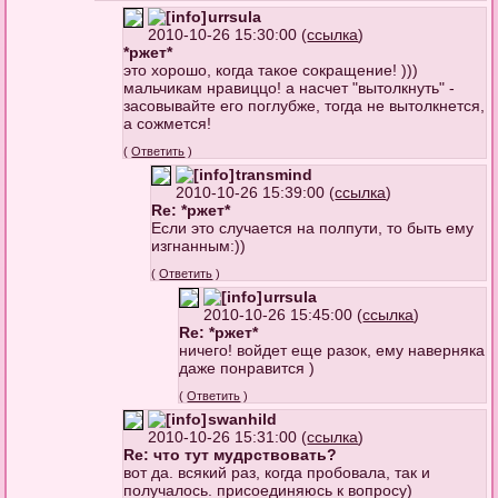
urrsula
2010-10-26 15:30:00 (
ссылка
)
*ржет*
это хорошо, когда такое сокращение! )))
мальчикам нравиццо! а насчет "вытолкнуть" -
засовывайте его поглубже, тогда не вытолкнется,
а сожмется!
(
Ответить
)
transmind
2010-10-26 15:39:00 (
ссылка
)
Re: *ржет*
Если это случается на полпути, то быть ему
изгнанным:))
(
Ответить
)
urrsula
2010-10-26 15:45:00 (
ссылка
)
Re: *ржет*
ничего! войдет еще разок, ему наверняка
даже понравится )
(
Ответить
)
swanhild
2010-10-26 15:31:00 (
ссылка
)
Re: что тут мудрствовать?
вот да. всякий раз, когда пробовала, так и
получалось. присоединяюсь к вопросу)