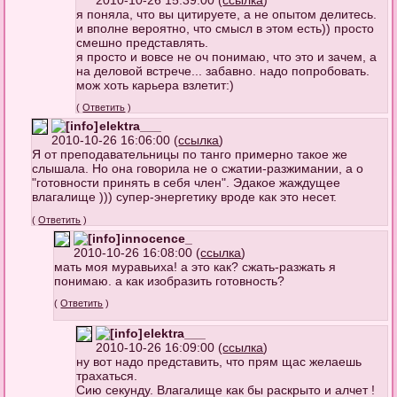
2010-10-26 15:39:00 (
ссылка
)
я поняла, что вы цитируете, а не опытом делитесь.
и вполне вероятно, что смысл в этом есть)) просто
смешно представлять.
я просто и вовсе не оч понимаю, что это и зачем, а
на деловой встрече... забавно. надо попробовать.
мож хоть карьера взлетит:)
(
Ответить
)
elektra___
2010-10-26 16:06:00 (
ссылка
)
Я от преподавательницы по танго примерно такое же
слышала. Но она говорила не о сжатии-разжимании, а о
"готовности принять в себя член". Эдакое жаждущее
влагалище ))) супер-энергетику вроде как это несет.
(
Ответить
)
innocence_
2010-10-26 16:08:00 (
ссылка
)
мать моя муравьиха! а это как? сжать-разжать я
понимаю. а как изобразить готовность?
(
Ответить
)
elektra___
2010-10-26 16:09:00 (
ссылка
)
ну вот надо представить, что прям щас желаешь
трахаться.
Сию секунду. Влагалище как бы раскрыто и алчет !