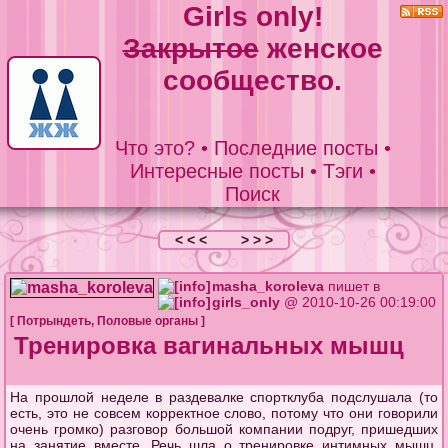
Girls only!
Закрытое
женское
сообщество.
Что это?
•
Последние посты
•
Интересные посты
•
Тэги
•
Поиск
< < <
> > >
masha_koroleva
пишет в
girls_only
@ 2010-10-26 00:19:00
[
Потрындеть
,
Половые органы
]
Тренировка вагинальных мышц
На прошлой неделе в раздевалке спортклуба подслушала (то
есть, это не совсем корректное слово, потому что они говорили
очень громко) разговор большой компании подруг, пришедших
на занятие вместе. Речь шла о тренировке интимных мышц.