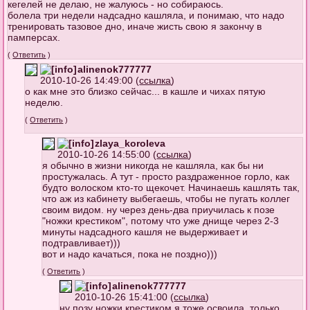
кегелей не делаю, не жалуюсь - но собираюсь.
болела три недели надсадно кашляла, и понимаю, что надо
тренировать тазовое дно, иначе жисть свою я закончу в
памперсах.
(
Ответить
)
alinenok777777
2010-10-26 14:49:00 (
ссылка
)
о как мне это близко сейчас... в кашле и чихах пятую
неделю.
(
Ответить
)
zlaya_koroleva
2010-10-26 14:55:00 (
ссылка
)
я обычно в жизни никогда не кашляла, как бы ни
простужалась. А тут - просто раздраженное горло, как
будто волоском кто-то щекочет. Начинаешь кашлять так,
что аж из кабинету выбегаешь, чтобы не пугать коллег
своим видом. ну через день-два приучилась к позе
"ножки крестиком", потому что уже днище через 2-3
минуты надсадного кашля не выдерживает и
подтравливает)))
вот и надо качаться, пока не поздно)))
(
Ответить
)
alinenok777777
2010-10-26 15:41:00 (
ссылка
)
ну позу ножки крестиком я тоже освоила, только