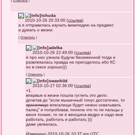
(
Ответить
)
tchuda
2010-10-26 20:33:00 (
ссылка
)
а я отправилась изучать википедию на предмет.
и думать о жизни.
(
Ответить
)
adelka
2010-10-26 22:49:00 (
ссылка
)
я про них узнала будучи беоеменной тогда и
развлекалась правда не пригодилось ибо КС
но в сексе хорошо)))
(
Ответить
)
swanhild
2010-10-27 02:36:00 (
ссылка
)
+1.
впервые в жизни пошла гуглить это дело.
дочитав до "если мышечный тонус достаточен, то
хранилище
влагалище будет нежно охватывать
палец" и попробовав, поняла что то ли пальцы у
меня тонкие, то ли я женщина-ведро и надо мне
работать, работать и работать )))
даже увлеклась.
Изменено 2010-10-26 10:37 pm UTC