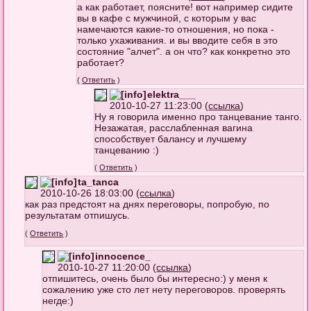
а как работает, поясните! вот например сидите
вы в кафе с мужчиной, с которым у вас
намечаются какие-то отношения, но пока -
только ухаживания. и вы вводите себя в это
состояние "алчет". а он что? как конкретно это
работает?
(
Ответить
)
elektra___
2010-10-27 11:23:00 (
ссылка
)
Ну я говорила именно про танцевание танго.
Незажатая, расслабленная вагина
способствует балансу и лучшему
танцеванию :)
(
Ответить
)
ta_tanca
2010-10-26 18:03:00 (
ссылка
)
как раз предстоят на днях переговоры, попробую, по
результатам отпишусь.
(
Ответить
)
innocence_
2010-10-27 11:20:00 (
ссылка
)
отпишитесь, очень было бы интересно:) у меня к
сожалению уже сто лет нету переговоров. проверять
негде:)