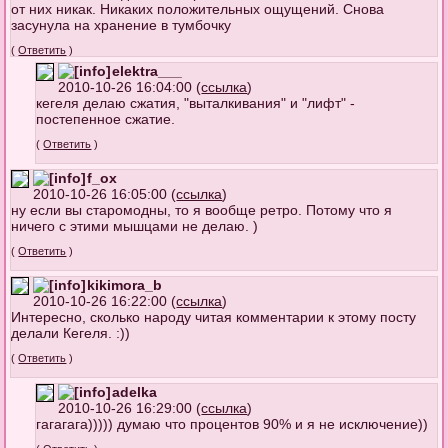
от них никак. Никаких положительных ощущений. Снова
засунула на хранение в тумбочку
(
Ответить
)
elektra___
2010-10-26 16:04:00 (
ссылка
)
кегеля делаю сжатия, "выталкивания" и "лифт" -
постепенное сжатие.
(
Ответить
)
f_ox
2010-10-26 16:05:00 (
ссылка
)
ну если вы старомодны, то я вообще ретро. Потому что я
ничего с этими мышцами не делаю. )
(
Ответить
)
kikimora_b
2010-10-26 16:22:00 (
ссылка
)
Интересно, сколько народу читая комментарии к этому посту
делали Кегеля. :))
(
Ответить
)
adelka
2010-10-26 16:29:00 (
ссылка
)
гагагага))))) думаю что процентов 90% и я не исключение))