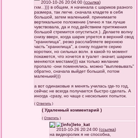
2010-10-26 20:04:00 (
ссылка
)
гхм...))) в общем, я начинала с шариков разного
размера, так легче. сначала кладете в себя
большой, затем маленький. принимаете
вертикальное положение (лично я так лучше
чувствовала, да и под действием притяжения
большой стремится опуститься.). Делаете волну
снизу вверх, когда шарик упрется в верхний свод
"хранилища", резко расслабляете верхнюю
часть "хранилища", а снизу подаете серию
коротких, но сильных волн. в какой-то момент
покажется, что хочется в туалет -значит, шарики
меняются местами))) как только желание
пропало -они поменялись. можно "выплевывать"
обратно, сначала выйдет большой, потом
маленький)))
а вот одинаковые я менять училась где-то год,
сейчас не всегда получается быстро сделать. А
иногда -сразу, но чаще с нескольких попыток.
(
Ответить
)
( Удаленный комментарий )
(
Ответить
)
leto_kat
2010-10-26 20:24:00 (
ссылка
)
на видеоролик я не способна,