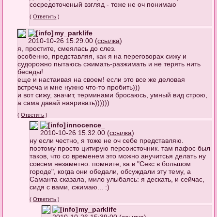
сосредоточеный взгляд - тоже не оч понимаю
(
Ответить
)
my_parklife
2010-10-26 15:29:00 (
ссылка
)
я, простите, смеялась до слез.
особенно, представляя, как я на переговорах сижу и
судорожно пытаюсь сжимать-разжимать и не терять нить
беседы!
еще и настаивая на своем! если это все же деловая
встреча и мне нужно что-то пробить)))
и вот сижу, значит, терминами бросаюсь, умный вид строю,
а сама давай наяривать))))))
(
Ответить
)
innocence_
2010-10-26 15:32:00 (
ссылка
)
ну если честно, я тоже не оч себе представляю.
поэтому просто цитирую персоисточник. там пафос был
таков, что со временем это можно анучитсья делать ну
совсем незаметно. помните, ка в "Секс в большом
городе", когда они обедали, обсуждали эту тему, а
Саманта сказала, мило улыбаясь: я дескать, и сейчас,
сидя с вами, сжимаю... :)
(
Ответить
)
my_parklife