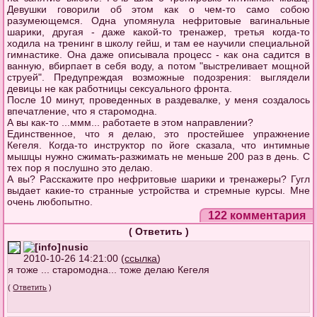
Девушки говорили об этом как о чем-то само собою
разумеющемся. Одна упомянула нефритовые вагинальные
шарики, другая - даже какой-то тренажер, третья когда-то
ходила на тренинг в школу гейш, и там ее научили специальной
гимнастике. Она даже описывала процесс - как она садится в
ванную, вбирпает в себя воду, а потом "выстреливает мощной
струей". Предупреждая возможные подозрения: выглядели
девицы не как работницы сексуального фронта.
После 10 минут, проведенных в раздевалке, у меня создалось
впечатление, что я старомодна.
А вы как-то ...ммм... работаете в этом направлении?
Единственное, что я делаю, это простейшее упражнение
Кегеля. Когда-то инструктор по йоге сказала, что интимные
мышцы нужно сжимать-разжимать не меньше 200 раз в день. С
тех пор я послушно это делаю.
А вы? Расскажите про нефритовые шарики и тренажеры? Гугл
выдает какие-то странные устройства и стремные курсы. Мне
очень любопытно.
122 комментария
(
Ответить
)
nusic
2010-10-26 14:21:00 (
ссылка
)
я тоже ... старомодна... тоже делаю Кегеля
(
Ответить
)