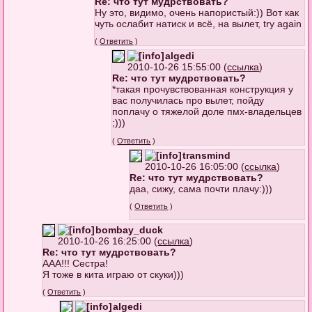
Re: что тут мудрствовать?
Ну это, видимо, очень напористый:)) Вот как
чуть ослабит натиск и всё, на вылет, try again
(
Ответить
)
algedi
2010-10-26 15:55:00 (
ссылка
)
Re: что тут мудрствовать?
*такая прочувствованная конструкция у
вас получилась про вылет, пойду
поплачу о тяжелой доле пмх-владельцев
;)))
(
Ответить
)
transmind
2010-10-26 16:05:00 (
ссылка
)
Re: что тут мудрствовать?
даа, сижу, сама почти плачу:)))
(
Ответить
)
bombay_duck
2010-10-26 16:25:00 (
ссылка
)
Re: что тут мудрствовать?
ААА!!! Сестра!
Я тоже в кита играю от скуки)))
(
Ответить
)
algedi