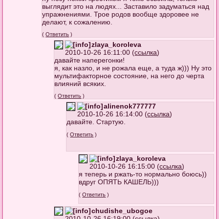
выглядит это на людях... Заставило задуматься над
упражнениями. Трое родов вообще здоровее не
делают, к сожалению.
(
Ответить
)
zlaya_koroleva
2010-10-26 16:11:00 (
ссылка
)
давайте наперегонки!
я, как назло, и не рожала еще, а туда ж))) Ну это
мультифакторное состояние, на него до черта
влияний всяких.
(
Ответить
)
alinenok777777
2010-10-26 16:14:00 (
ссылка
)
давайте. Стартую.
(
Ответить
)
zlaya_koroleva
2010-10-26 16:15:00 (
ссылка
)
я теперь и ржать-то нормально боюсь))
вдруг ОПЯТЬ КАШЕЛЬ)))
(
Ответить
)
chudishe_ubogoe
2010-10-26 16:19:00 (
ссылка
)