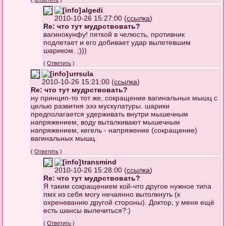
algedi
2010-10-26 15:27:00 (
ссылка
)
Re: что тут мудрствовать?
вагинокунфу! пяткой в челюсть, противник
подлетает и его добивает удар вылетевшим
шариком. ;)))
(
Ответить
)
urrsula
2010-10-26 15:21:00 (
ссылка
)
Re: что тут мудрствовать?
ну принцип-то тот же, сокращение вагинальных мышц с
целью развития эээ мускулатуры. шарики
предполагается удерживать внутри мышечным
напряжением, воду выталкивают мышечным
напряжением, кегель - напряжение (сокращение)
вагинальных мышц.
(
Ответить
)
transmind
2010-10-26 15:28:00 (
ссылка
)
Re: что тут мудрствовать?
Я таким сокращением кой-что другое нужное типа
пмх из себя могу нечаянно вытолкнуть (к
охреневанию другой стороны). Доктор, у меня ещё
есть шансы вылечиться?:)
(
Ответить
)