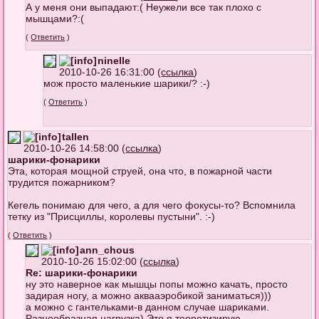
А у меня они выпадают:( Неужели все так плохо с
мышцами?:(
(
Ответить
)
ninelle
2010-10-26 16:31:00 (
ссылка
)
мож просто маленькие шарики/? :-)
(
Ответить
)
tallen
2010-10-26 14:58:00 (
ссылка
)
шарики-фонарики
Эта, которая мощной струей, она что, в пожарной части
трудится пожарником?
Кегель понимаю для чего, а для чего фокусы-то? Вспомнила
тетку из "Присциллы, королевы пустыни". :-)
(
Ответить
)
ann_chous
2010-10-26 15:02:00 (
ссылка
)
Re: шарики-фонарики
ну это наверное как мышцы попы можно качать, просто
задирая ногу, а можно аквааэробикой заниматься)))
а можно с гантельками-в данном случае шариками.
Разнообразная нагрузка) Это я теоретизирую