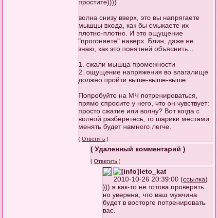
простите))))
волна снизу вверх, это вы напрягаете
мышцы входа, как бы смыкаете их
плотно-плотно. И это ощущение
"прогоняете" наверх. Блин, даже не
знаю, как это понятней объяснить...
1. сжали мышца промежности
2. ощущение напряжения во влагалище
должно пройти выше-выше-выше.
Попробуйте на МЧ потренироваться,
прямо спросите у него, что он чувствует:
просто сжатие или волну? Вот когда с
волной разберетесь, то шарики местами
менять будет намного легче.
(
Ответить
)
( Удаленный комментарий )
(
Ответить
)
leto_kat
2010-10-26 20:39:00 (
ссылка
)
))) я как-то не готова проверять.
но уверена, что ваш мужчина
будет в восторге потренировать
вас.