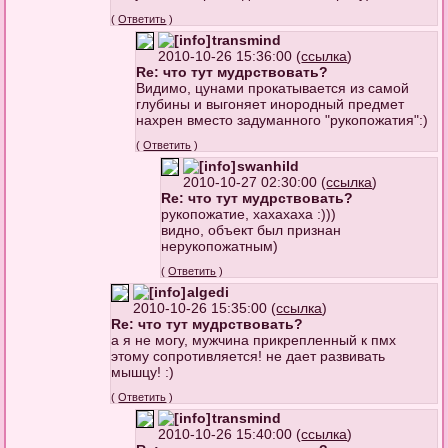
(
Ответить
)
transmind
2010-10-26 15:36:00 (
ссылка
)
Re: что тут мудрствовать?
Видимо, цунами прокатывается из самой
глубины и выгоняет инородный предмет
нахрен вместо задуманного "рукопожатия":)
(
Ответить
)
swanhild
2010-10-27 02:30:00 (
ссылка
)
Re: что тут мудрствовать?
рукопожатие, хахахаха :)))
видно, объект был признан
нерукопожатным)
(
Ответить
)
algedi
2010-10-26 15:35:00 (
ссылка
)
Re: что тут мудрствовать?
а я не могу, мужчина прикрепленный к пмх
этому сопротивляется! не дает развивать
мышцу! :)
(
Ответить
)
transmind
2010-10-26 15:40:00 (
ссылка
)