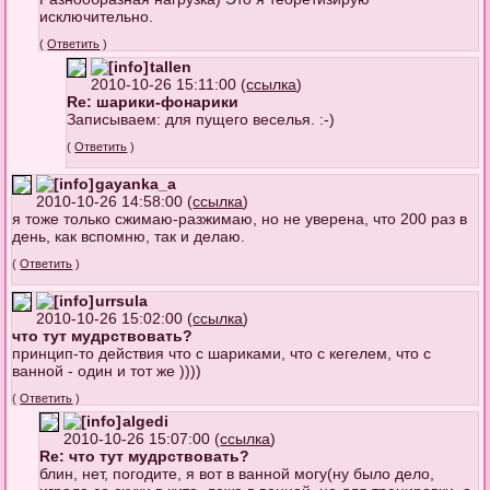
исключительно.
(
Ответить
)
tallen
2010-10-26 15:11:00 (
ссылка
)
Re: шарики-фонарики
Записываем: для пущего веселья. :-)
(
Ответить
)
gayanka_a
2010-10-26 14:58:00 (
ссылка
)
я тоже только сжимаю-разжимаю, но не уверена, что 200 раз в
день, как вспомню, так и делаю.
(
Ответить
)
urrsula
2010-10-26 15:02:00 (
ссылка
)
что тут мудрствовать?
принцип-то действия что с шариками, что с кегелем, что с
ванной - один и тот же ))))
(
Ответить
)
algedi
2010-10-26 15:07:00 (
ссылка
)
Re: что тут мудрствовать?
блин, нет, погодите, я вот в ванной могу(ну было дело,