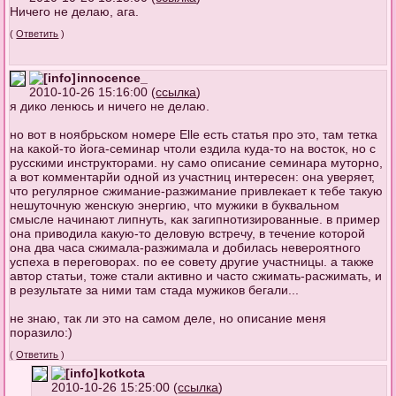
Ничего не делаю, ага.
(
Ответить
)
innocence_
2010-10-26 15:16:00 (
ссылка
)
я дико ленюсь и ничего не делаю.
но вот в ноябрьском номере Elle есть статья про это, там тетка
на какой-то йога-семинар чтоли ездила куда-то на восток, но с
русскими инструкторами. ну само описание семинара муторно,
а вот комментарйи одной из участниц интересен: она уверяет,
что регулярное сжимание-разжимание привлекает к тебе такую
нешуточную женскую энергию, что мужики в буквальном
смысле начинают липнуть, как загипнотизированные. в пример
она приводила какую-то деловую встречу, в течение которой
она два часа сжимала-разжимала и добилась невероятного
успеха в переговорах. по ее совету другие участницы. а также
автор статьи, тоже стали активно и часто сжимать-расжимать, и
в результате за ними там стада мужиков бегали...
не знаю, так ли это на самом деле, но описание меня
поразило:)
(
Ответить
)
kotkota
2010-10-26 15:25:00 (
ссылка
)