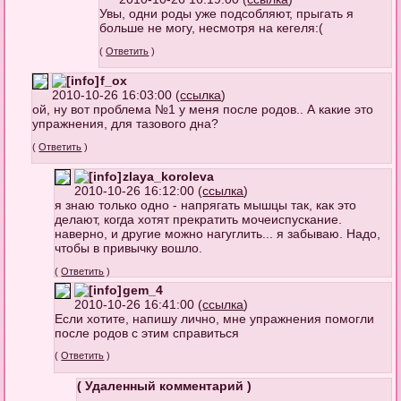
Увы, одни роды уже подсобляют, прыгать я
больше не могу, несмотря на кегеля:(
(
Ответить
)
f_ox
2010-10-26 16:03:00 (
ссылка
)
ой, ну вот проблема №1 у меня после родов.. А какие это
упражнения, для тазового дна?
(
Ответить
)
zlaya_koroleva
2010-10-26 16:12:00 (
ссылка
)
я знаю только одно - напрягать мышцы так, как это
делают, когда хотят прекратить мочеиспускание.
наверно, и другие можно нагуглить... я забываю. Надо,
чтобы в привычку вошло.
(
Ответить
)
gem_4
2010-10-26 16:41:00 (
ссылка
)
Если хотите, напишу лично, мне упражнения помогли
после родов с этим справиться
(
Ответить
)
( Удаленный комментарий )