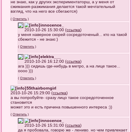
не знаю, как у других экспериментаторш, а у меня от
сжимания-разжимания делается такой мечтательный
взгляд, что на него все сбегаются)
(
Ответить
)
innocence_
2010-10-26 15:30:00 (
ссылка
)
у меня наверное скорей сосредоточеный... кто на такой
сбежится - не знаю:)
(
Ответить
)
elektra___
2010-10-26 16:12:00 (
ссылка
)
ага ))) сидишь где-нибудь в метро, а на лице такое...
оооо )))
(
Ответить
)
55thairborngirl
2010-10-26 15:29:00 (
ссылка
)
а вы попробуйте- сразу лицо такое сосредоточенное
становится
может это и есть причина повышенного интереса :))
(
Ответить
)
innocence_
2010-10-26 15:31:00 (
ссылка
)
да я пробовала, говорю же - лениво. но чем привлекает